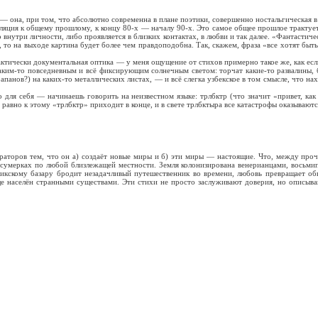
на, при том, что абсолютно современна в плане поэтики, совершенно ностальгическая в 
ия к общему прошлому, к концу 80-х — началу 90-х. Это самое общее прошлое трактуется
внутри личности, либо проявляется в близких контактах, в любви и так далее. «Фантастичес
, то на выходе картина будет более чем правдоподобна. Так, скажем, фраза «все хотят быт
тически документальная оптика — у меня ощущение от стихов примерно такое же, как если
каким-то повседневным и всё фиксирующим солнечным светом: торчат какие-то развалины, 
апанов?) на каких-то металлических листах, — и всё слегка узбекское в том смысле, что н
 себя — начинаешь говорить на неизвестном языке: трлбктр (что значит «привет, как д
ё равно к этому «трлбктр» приходит в конце, и в свете трлбктыра все катастрофы оказываю
ов тем, что он а) создаёт новые миры и б) эти миры — настоящие. Что, между прочим
 в сумерках по любой близлежащей местности. Земля колонизирована венерианцами, восьм
жикскому базару бродит незадачливый путешественник во времени, любовь превращает об
ще населён странными существами. Эти стихи не просто заслуживают доверия, но описыв