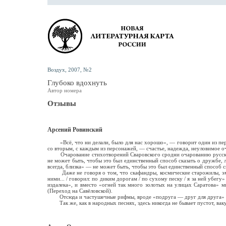
Воздух, 2007, №2
Глубоко вдохнуть
Автор номера
Отзывы
Арсений Ровинский
«Всё, что ни делали, было для нас хорошо», — говорит один из персон
со вторым, с каждым из персонажей, — счастье, надежда, неуловимое о
Очарование стихотворений Сваровского сродни очарованию русских на
не может быть, чтобы это был единственный способ сказать о дружбе, л
всегда, близка» — не может быть, чтобы это был единственный способ с
Даже не говоря о том, что скафандры, космические старожилы, эмали
ними... / говорил: по диким дорогам / по сухому песку / я за ней убег
издалека», и вместо «огней так много золотых на улицах Саратова» 
(Переход на Савёловской).
Отсюда и частушечные рифмы, вроде «подруга — друг для друга» или 
Так же, как в народных песнях, здесь никогда не бывает пустот, ваку