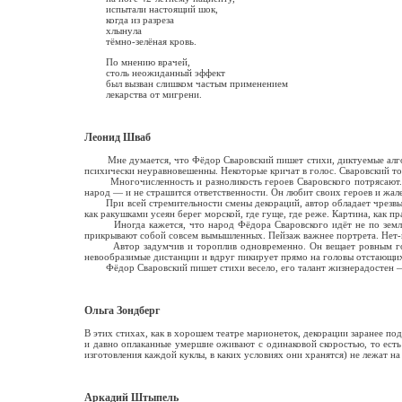
испытали настоящий шок,
когда из разреза
хлынула
тёмно-зелёная кровь.
По мнению врачей,
столь неожиданный эффект
был вызван слишком частым применением
лекарства от мигрени.
Леонид Шваб
Мне думается, что Фёдор Сваровский пишет стихи, диктуемые алгорит
психически неуравновешенны. Некоторые кричат в голос. Сваровский то
Многочисленность и разноликость героев Сваровского потрясают. Стар
народ — и не страшится ответственности. Он любит своих героев и жал
При всей стремительности смены декораций, автор обладает чрезвыча
как ракушками усеян берег морской, где гуще, где реже. Картина, как пр
Иногда кажется, что народ Фёдора Сваровского идёт не по земле, а 
прикрывают собой совсем вымышленных. Пейзаж важнее портрета. Нет-не
Автор задумчив и тороплив одновременно. Он вещает ровным голосом
невообразимые дистанции и вдруг пикирует прямо на головы отстающих и
Фёдор Сваровский пишет стихи весело, его талант жизнерадостен — ах
Ольга Зондберг
В этих стихах, как в хорошем театре марионеток, декорации заранее п
и давно оплаканные умершие оживают с одинаковой скоростью, то есть 
изготовления каждой куклы, в каких условиях они хранятся) не лежат н
Аркадий Штыпель