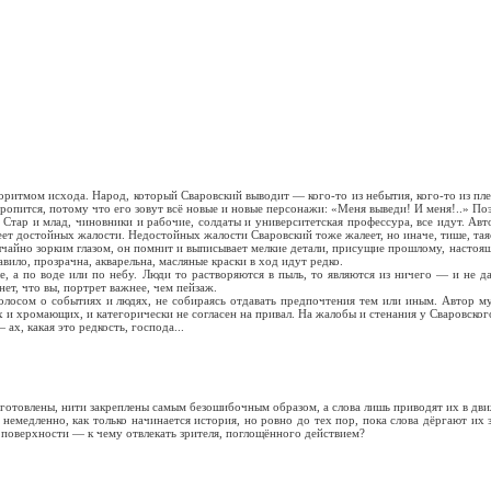
мом исхода. Народ, который Сваровский выводит — кого-то из небытия, кого-то из пле
ропится, потому что его зовут всё новые и новые персонажи: «Меня выведи! И меня!..» По
 и млад, чиновники и рабочие, солдаты и университетская профессура, все идут. Автор
еет достойных жалости. Недостойных жалости Сваровский тоже жалеет, но иначе, тише, тая
йно зорким глазом, он помнит и выписывает мелкие детали, присущие прошлому, настоя
авило, прозрачна, акварельна, масляные краски в ход идут редко.
по воде или по небу. Люди то растворяются в пыль, то являются из ничего — и не дают
т, что вы, портрет важнее, чем пейзаж.
 о событиях и людях, не собираясь отдавать предпочтения тем или иным. Автор мути
 хромающих, и категорически не согласен на привал. На жалобы и стенания у Сваровского, 
, какая это редкость, господа...
одготовлены, нити закреплены самым безошибочным образом, а слова лишь приводят их в д
немедленно, как только начинается история, но ровно до тех пор, пока слова дёргают их
а поверхности — к чему отвлекать зрителя, поглощённого действием?