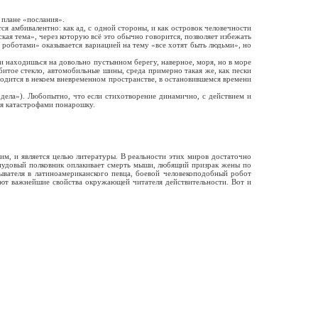
плане «послания».
 амбивалентно: как ад, с одной стороны, и как островок человечности
кая тема», через которую всё это обычно говорится, позволяет избежать
ь роботами» оказывается вариацией на тему «все хотят быть людьми», но
 находишься на довольно пустынном берегу, наверное, моря, но в море
битое стекло, автомобильные шины, среда примерно такая же, как пески
аходится в некоем вневременном пространстве, в остановившемся времени
ела»). Любопытно, что если стихотворение динамично, с действием и
тся катастрофами понарошку.
, и является целью литературы. В реальности этих миров достаточно
ипудовый полковник оплакивает смерть мыши, любящий призрак жены по
ывателя в латиноамериканского певца, боевой человекоподобный робот
ают важнейшие свойства окружающей читателя действительности. Вот и