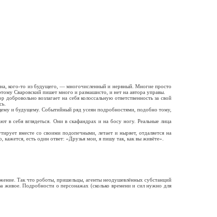
на, кого-то из будущего, — многочисленный и нервный. Многие просто
этому Сваровский пишет много и размашисто, и нет на автора управы.
 добровольно возлагает на себя колоссальную ответственность за свой
сь.
щему и будущему. Событийный ряд усеян подробностями, подобно тому,
 в себя вглядеться. Они в скафандрах и на босу ногу. Реальные лица
рует вместе со своими подопечными, летает и ныряет, отдаляется на
кажется, есть один ответ: «Друзья мои, я пишу так, как вы живёте».
вижение. Так что роботы, пришельцы, агенты неодушевлённых субстанций
 за живое. Подробности о персонажах (сколько времени и сил нужно для