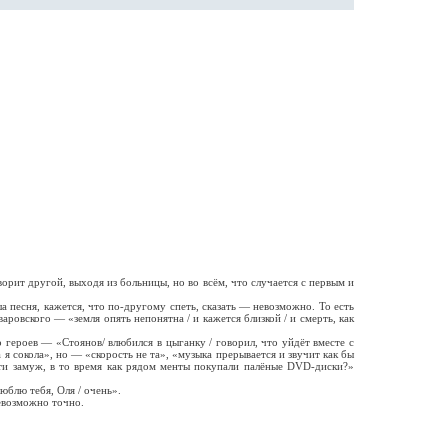
рит другой, выходя из больницы, но во всём, что случается с первым и
есня, кажется, что по-другому спеть, сказать — невозможно. То есть
ровского — «земля опять непонятна / и кажется близкой / и смерть, как
ероев — «Стоянов/ влюбился в цыганку / говорил, что уйдёт вместе с
 я сокола», но — «скорость не та», «музыка прерывается и звучит как бы
йти замуж, в то время как рядом менты покупали палёные DVD-диски?»
блю тебя, Оля / очень».
невозможно точно.