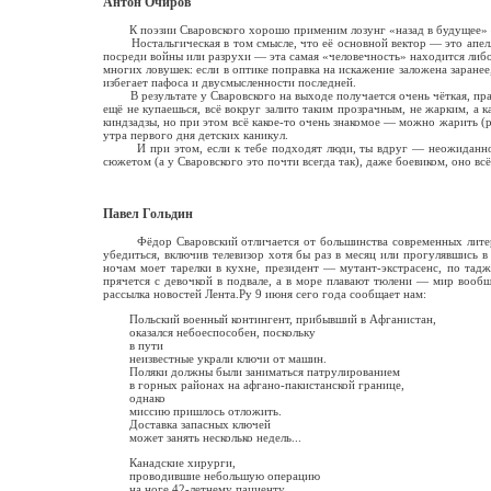
Антон Очиров
К поэзии Сваровского хорошо применим лозунг «назад в будущее» — о
Ностальгическая в том смысле, что её основной вектор — это апелляц
посреди войны или разрухи — эта самая «человечность» находится либо 
многих ловушек: если в оптике поправка на искажение заложена заранее
избегает пафоса и двусмысленности последней.
В результате у Сваровского на выходе получается очень чёткая, прак
ещё не купаешься, всё вокруг залито таким прозрачным, не жарким, а 
киндзадзы, но при этом всё какое-то очень знакомое — можно жарить (р
утра первого дня детских каникул.
И при этом, если к тебе подходят люди, ты вдруг — неожиданно для
сюжетом (а у Сваровского это почти всегда так), даже боевиком, оно вс
Павел Гольдин
Фёдор Сваровский отличается от большинства современных литератор
убедиться, включив телевизор хотя бы раз в месяц или прогулявшись
ночам моет тарелки в кухне, президент — мутант-экстрасенс, по тад
прячется с девочкой в подвале, а в море плавают тюлени — мир вооб
рассылка новостей Лента.Ру 9 июня сего года сообщает нам:
Польский военный контингент, прибывший в Афганистан,
оказался небоеспособен, поскольку
в пути
неизвестные украли ключи от машин.
Поляки должны были заниматься патрулированием
в горных районах на афгано-пакистанской границе,
однако
миссию пришлось отложить.
Доставка запасных ключей
может занять несколько недель...
Канадские хирурги,
проводившие небольшую операцию
на ноге 42-летнему пациенту,