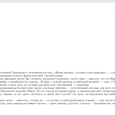
ажей Сваровского, вспоминая детство; «Жизнь прошла / осталась одна квартира», — гово
чарование полной, фантастической, светлой жизни.
родных песен: Вы слушаете, начинаете подпевать, поёте сами — кажется, что это Ваша п
юбви, о неизбежности смерти. «Я уйду с толпой цыганок за кибиткой кочевой» — или, у Сва
казать о всём этом, но лучший для меня, мой собственный — наверняка.
рованные белорусские миски и кочевые кибитки, — естественный антураж для всех его г
у» (Цыганские хроники. Марс). От его героев всё время ждёшь «у крыльца высокого встретила
мы слышим «и это здесь случилось со мной моё счастье? это здесь ты предложил мне вы
«воля — алкоголя», отсюда же — и счастье, и свободный выдох в конце — «всё так же лю
ума, здесь никогда не бывает скучно — здесь смешно, грустно, и всегда — безошибочно, 