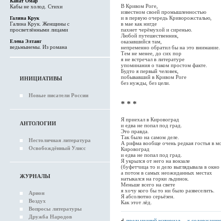
Канат Омар
В Кривом Роге,
Кабы не холод. Стихи
известном своей промышленностью
и в первую очередь Криворожсталью,
Галина Крук
Галина Крук. Женщины с
в мае как нигде
просветлёнными лицами
пахнет черёмухой и сиренью.
Любой путешественник,
Елена Элтанг
оказавшийся там,
ведьмынемы. Из романа
непременно обратил бы на это внимание.
Тем не менее, до сих пор
я не встречал в литературе
упоминания о таком простом факте.
Будто я первый человек,
побывавший в Кривом Роге
ИНИЦИАТИВЫ
без нужды, без цели.
Новые писатели России
* * *
Я приехал в Кировоград
АНТОЛОГИИ
и едва не попал под град.
Это правда.
Так было на самом деле.
Нестоличная литература
А рифма вообще очень редкая гостья в мо
Освобождённый Улисс
Кировоград
и едва не попал под град.
Я укрылся от него на вокзале
(буфетчица то и дело выглядывала в окно 
а потом в самых неожиданных местах
ЖУРНАЛЫ
натыкался на горки льдинок.
Меньше всего на свете
я хочу кого бы то ни было развеселить.
Арион
Я абсолютно серьёзен.
Воздух
Как этот лёд.
Вопросы литературы
Дружба Народов
предыдущий материал
.
к содержанию