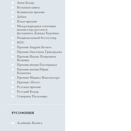
Анти-Букер
Большая книга
Бунинская премия
Дебют
Илья-премия
Международная отметина
имени отца русского
футуризма Давида Бурлюка
Национальный бестселлер
НОС
Премия Андрея Белого
Премия Аполлона Григорьева
Премия Ивана Петровича
Белкина
Премия имени Пастернака
Премия имени Юрия
Казакова
Премия Мориса Ваксмахера
Премия «Поэт»
Русская премия
Русский Букер
Северная Пальмира
РУСОФОНИЯ
Academia Rossica