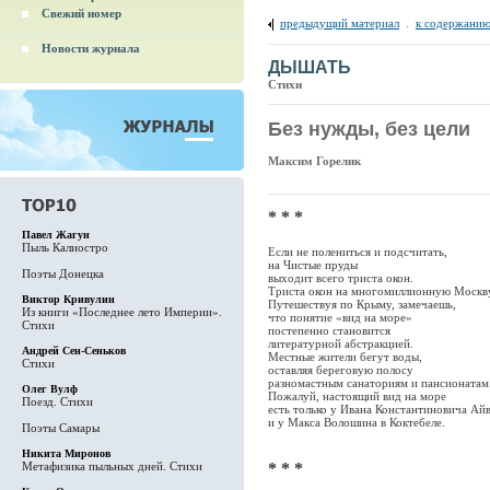
Свежий номер
предыдущий материал
.
к содержанию
Новости журнала
ДЫШАТЬ
Стихи
Без нужды, без цели
Максим Горелик
* * *
Павел Жагун
Пыль Калиостро
Если не полениться и подсчитать,
на Чистые пруды
Поэты Донецка
выходит всего триста окон.
Триста окон на многомиллионную Москв
Виктор Кривулин
Путешествуя по Крыму, замечаешь,
Из книги «Последнее лето Империи».
что понятие «вид на море»
Стихи
постепенно становится
литературной абстракцией.
Андрей Сен-Сеньков
Местные жители бегут воды,
Стихи
оставляя береговую полосу
разномастным санаториям и пансионатам
Олег Вулф
Пожалуй, настоящий вид на море
Поезд. Стихи
есть только у Ивана Константиновича Ай
и у Макса Волошина в Коктебеле.
Поэты Самары
Никита Миронов
Метафизика пыльных дней. Стихи
* * *