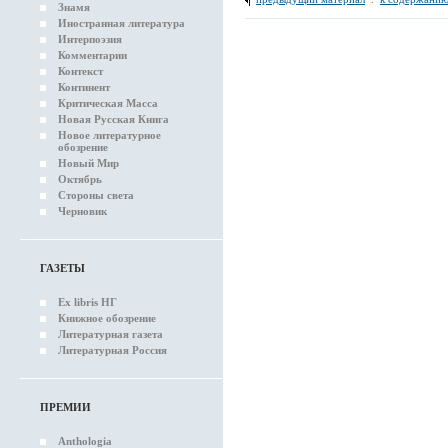
Знамя
Иностранная литература
Интерпоэзия
Комментарии
Контекст
Континент
Критическая Масса
Новая Русская Книга
Новое литературное
обозрение
Новый Мир
Октябрь
Стороны света
Черновик
ГАЗЕТЫ
Ex libris НГ
Книжное обозрение
Литературная газета
Литературная Россия
ПРЕМИИ
Anthologia