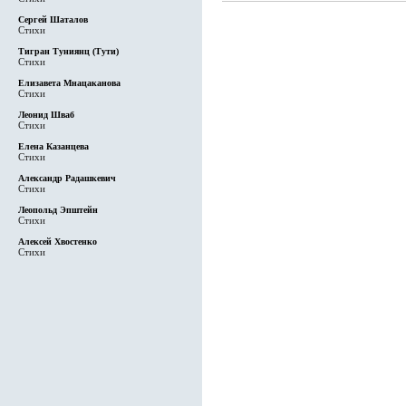
Сергей Шаталов
Стихи
Тигран Туниянц (Тути)
Стихи
Елизавета Мнацаканова
Стихи
Леонид Шваб
Стихи
Елена Казанцева
Стихи
Александр Радашкевич
Стихи
Леопольд Эпштейн
Стихи
Алексей Хвостенко
Стихи