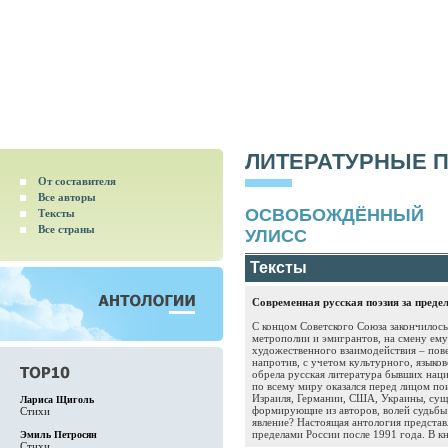
ЛИТЕРАТУРНЫЕ 
От составителя
Все авторы
ОСВОБОЖДЁННЫЙ
Тексты
Все страны
УЛИСС
Тексты
Современная русская поэзия за преде
С концом Советского Союза закончилось
метрополии и эмигрантов, на смену ем
художественного взаимодействия – пове
напротив, с учетом культурного, языко
обрела русская литература бывших нац
по всему миру оказался перед лицом по
Израиля, Германии, США, Украины, суще
Лариса Щиголь
формирующие из авторов, волей судьбы
Стихи
явление? Настоящая антология представ
пределами России после 1991 года. В к
Эмиль Петросян
Стихи