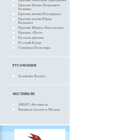
Премия Аполлона Григорьева
Премия Ивана Петровича
Белкина
Премия имени Пастернака
Премия имени Юрия
Казакова
Премия Мориса Ваксмахера
Премия «Поэт»
Русская премия
Русский Букер
Северная Пальмира
РУСОФОНИЯ
Academia Rossica
ФЕСТИВАЛИ
АВАНТ-Фестиваль
Биеннале поэтов в Москве