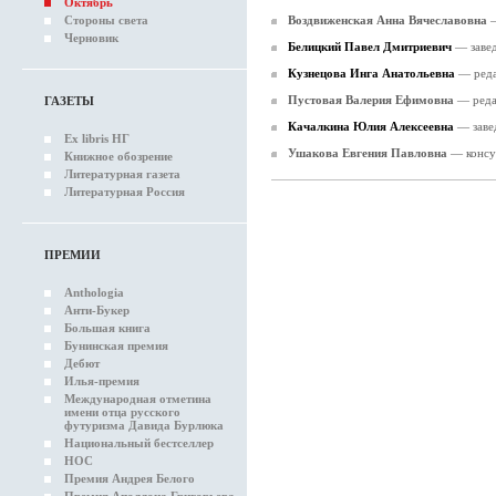
Октябрь
Стороны света
Воздвиженская Анна Вячеславовна
Черновик
Белицкий Павел Дмитриевич
— заве
Кузнецова Инга Анатольевна
— реда
Пустовая Валерия Ефимовна
— реда
ГАЗЕТЫ
Качалкина Юлия Алексеевна
— заве
Ex libris НГ
Ушакова Евгения Павловна
— консу
Книжное обозрение
Литературная газета
Литературная Россия
ПРЕМИИ
Anthologia
Анти-Букер
Большая книга
Бунинская премия
Дебют
Илья-премия
Международная отметина
имени отца русского
футуризма Давида Бурлюка
Национальный бестселлер
НОС
Премия Андрея Белого