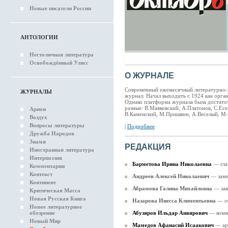
Новые писатели России
АНТОЛОГИИ
Нестоличная литература
Освобождённый Улисс
О ЖУРНАЛЕ
Современный ежемесячный литературно-
ЖУРНАЛЫ
журнал. Начал выходить с 1924 как орга
Однако платформа журнала была достаточ
разные: В.Маяковский, А.Платонов, С.Ес
Арион
В.Каменский, М.Пришвин, А.Веселый, М.
Воздух
Вопросы литературы
|
Подробнее
Дружба Народов
Знамя
РЕДАКЦИЯ
Иностранная литература
Интерпоэзия
Барметова Ирина Николаевна
— гла
Комментарии
Контекст
Андреев Алексей Николаевич
— заме
Континент
Абрамова Галина Михайловна
— зав
Критическая Масса
Новая Русская Книга
Назарова Инесса Климентьевна
— о
Новое литературное
обозрение
Абузяров Ильдар Анвярович
— комм
Новый Мир
Мамедов Афанасий Исаакович
— ар