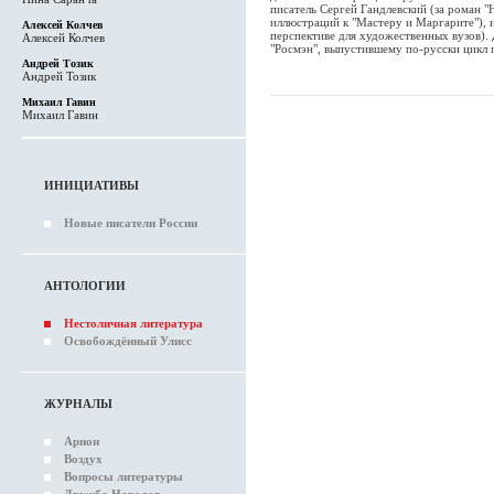
писатель Сергей Гандлевский (за роман "
иллюстраций к "Мастеру и Маргарите"), 
Алексей Колчев
перспективе для художественных вузов). 
Алексей Колчев
"Росмэн", выпустившему по-русски цикл 
Андрей Тозик
Андрей Тозик
Михаил Гавин
Михаил Гавин
ИНИЦИАТИВЫ
Новые писатели России
АНТОЛОГИИ
Нестоличная литература
Освобождённый Улисс
ЖУРНАЛЫ
Арион
Воздух
Вопросы литературы