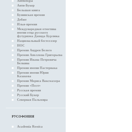
Anthologia
Анти-Букер
Большая книга
Бунинская премия
Дебют
Илья-премия
Международная отметина
имени отца русского
футуризма Давида Бурлюка
Национальный бестселлер
НОС
Премия Андрея Белого
Премия Аполлона Григорьева
Премия Ивана Петровича
Белкина
Премия имени Пастернака
Премия имени Юрия
Казакова
Премия Мориса Ваксмахера
Премия «Поэт»
Русская премия
Русский Букер
Северная Пальмира
РУСОФОНИЯ
Academia Rossica