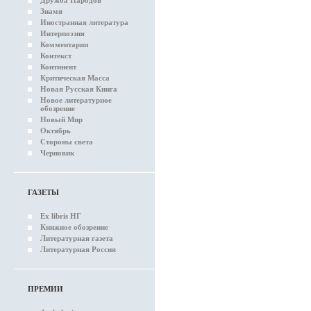
Дружба Народов
Знамя
Иностранная литература
Интерпоэзия
Комментарии
Контекст
Континент
Критическая Масса
Новая Русская Книга
Новое литературное
обозрение
Новый Мир
Октябрь
Стороны света
Черновик
ГАЗЕТЫ
Ex libris НГ
Книжное обозрение
Литературная газета
Литературная Россия
ПРЕМИИ