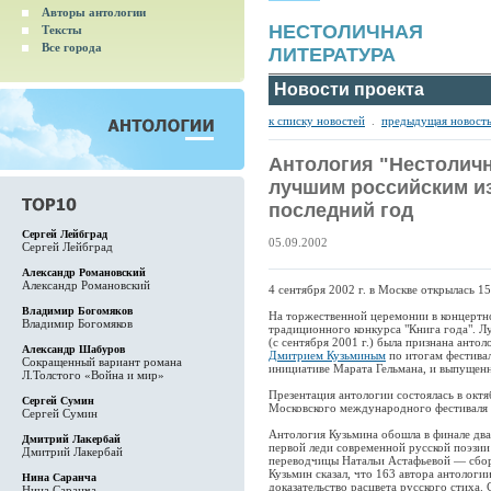
Авторы антологии
НЕСТОЛИЧНАЯ
Тексты
Все города
ЛИТЕРАТУРА
Новости проекта
к списку новостей
.
предыдущая новост
Антология "Нестоличн
лучшим российским из
последний год
Сергей Лейбград
05.09.2002
Сергей Лейбград
Александр Романовский
Александр Романовский
4 сентября 2002 г. в Москве открылась 
Владимир Богомяков
На торжественной церемонии в концертно
Владимир Богомяков
традиционного конкурса "Книга года". Л
(с сентября 2001 г.) была признана антол
Александр Шабуров
Дмитрием Кузьминым
по итогам фестивал
Сокращенный вариант романа
инициативе Марата Гельмана, и выпущенн
Л.Толстого «Война и мир»
Презентация антологии состоялась в окт
Сергей Сумин
Московского международного фестиваля 
Сергей Сумин
Антология Кузьмина обошла в финале два
Дмитрий Лакербай
первой леди современной русской поэзи
Дмитрий Лакербай
переводчицы Натальи Астафьевой — сбор
Кузьмин сказал, что 163 автора антологи
Нина Саранча
доказательство расцвета русского стиха.
Нина Саранча