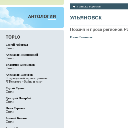
к списку городов
УЛЬЯНОВСК
Поэзия и проза регионов Р
Иван Сивопляс
Сергей Лейбград
Стихи
Александр Романовский
Стихи
Владимир Богомяков
Стихи
Александр Шабуров
Сокращенный вариант романа
Л.Толстого «Война и мир»
Сергей Сумин
Стихи
Дмитрий Лакербай
Стихи
Нина Саранча
Стихи
Алексей Колчев
Стихи