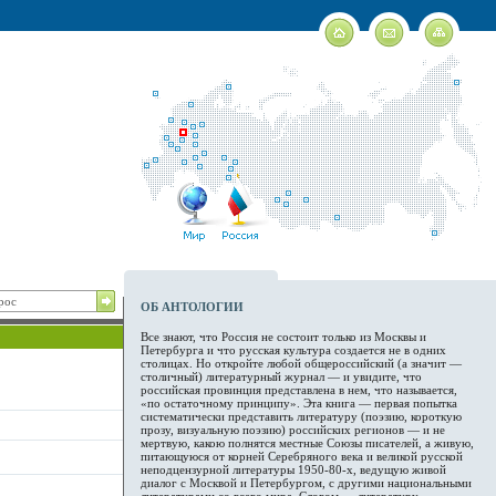
ОБ АНТОЛОГИИ
Все знают, что Россия не состоит только из Москвы и
Петербурга и что русская культура создается не в одних
столицах. Но откройте любой общероссийский (а значит —
столичный) литературный журнал — и увидите, что
российская провинция представлена в нем, что называется,
«по остаточному принципу». Эта книга — первая попытка
систематически представить литературу (поэзию, короткую
прозу, визуальную поэзию) российских регионов — и не
мертвую, какою полнятся местные Союзы писателей, а живую,
питающуюся от корней Серебряного века и великой русской
неподцензурной литературы 1950-80-х, ведущую живой
диалог с Москвой и Петербургом, с другими национальными