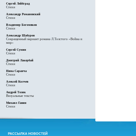
Сергей Лейбград
Стихи
Александр Романовский
Стихи
Владимир Богомяков
Стихи
Александр Шабуров
Сокращенный вариант романа Л.Толстого «Война и
мир»
Сергей Сумин
Стихи
Дмитрий Лакербай
Стихи
Нина Саранча
Стихи
Алексей Колчев
Стихи
Андрей Тозик
Визуальные тексты
Михаил Гавин
Стихи
РАССЫЛКА НОВОСТЕЙ