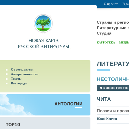
О проекте
.
Реда
Страны и реги
Литературные 
Студия
.
КАРТОТЕКА
МЕДИ
ЛИТЕРАТ
От составителя
Авторы антологии
НЕСТОЛИЧН
Тексты
Все города
к списку городов
ЧИТА
Поэзия и проз
Юрий Ксилин