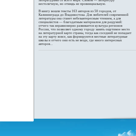
литературами со всего мира. Словом — литературу
нестоличную, но отнюдь не провинциальную.
В книгу вошли тексты 163 авторов из 50 городов, от
Калининграда до Владивостока. Для любителей современной
литературы она станет небезынтересным чтением, а для
специалистов — благодатным материалом для раздумий:
отчего так неравномерно развивается культура регионов
России, что позволяет одному городу занять ощутимое место
на литературной карте страны, тогда как соседний не попадает
на эту карту вовсе, как формируются местные литературные
школы и отчего они есть не везде, где много интересных
авторов...