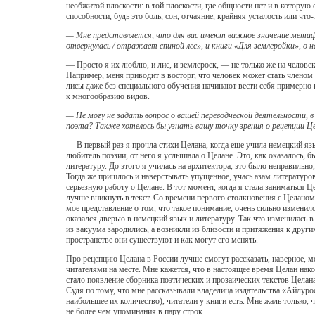
необжитой плоскости: в той плоскости, где общности нет и в которую 
способности, будь это боль, сон, отчаяние, крайняя усталость или чт
— Мне представляется, что для вас имеют важное значение метаф
отвернулась / отражает спиной лес», и книги «Для землеройки», о
— Просто я их люблю, и лис, и землероек, — не только же на человек
Например, меня приводит в восторг, что человек может стать членом 
лисы даже без специального обучения начинают вести себя примерно 
к многообразию видов.
— Не могу не задать вопрос о вашей переводческой деятельности, в
поэта? Также хотелось бы узнать вашу точку зрения о рецепции Цел
— В первый раз я прочла стихи Целана, когда еще учила немецкий язы
любитель поэзии, от него я услышала о Целане. Это, как оказалось, 
литературу. До этого я училась на архитектора, это было неправильн
Тогда же пришлось и наверстывать упущенное, учась азам литературо
серьезную работу о Целане. В тот момент, когда я стала заниматься 
лучше вникнуть в текст. Со времени первого столкновения с Целаном
мое представление о том, что такое понимание, очень сильно изменил
оказался дверью в немецкий язык и литературу. Так что изменилась в 
из вакуума зародились, а возникли из близости и притяжения к друг
пространстве они существуют и как могут его менять.
Про рецепцию Целана в России лучше смогут рассказать, наверное, 
читателями на месте. Мне кажется, что в настоящее время Целан нак
стало появление сборника поэтических и прозаических текстов Цела
Судя по тому, что мне рассказывали владелица издательства «Айлуро
наибольшее их количество), читатели у книги есть. Мне жаль только,
не более чем упоминания в пару строк.