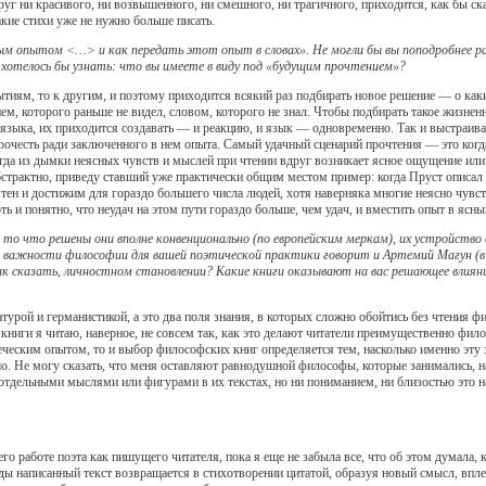
руг ни красивого, ни возвышенного, ни смешного, ни трагичного, приходится, как бы ск
кие стихи уже не нужно больше писать.
ым опытом <…> и как передать этот опыт в словах». Не могли бы вы поподробнее ра
отелось бы узнать: что вы имеете в виду под «будущим прочтением»?
тиям, то к другим, и поэтому приходится всякий раз подбирать новое решение — о каких
ем, которого раньше не видел, словом, которого не знал. Чтобы подбирать такое жизненн
х языка, их приходится создавать — и реакцию, и язык — одновременно. Так и выстраив
прочесть ради заключенного в нем опыта. Самый удачный сценарий прочтения — это когд
когда из дымки неясных чувств и мыслей при чтении вдруг возникает ясное ощущение или
 абстрактно, приведу ставший уже практически общим местом пример: когда Пруст опис
тен и достижим для гораздо большего числа людей, хотя наверняка многие неясно чувст
ть и понятно, что неудач на этом пути гораздо больше, чем удач, и вместить опыт в ясн
то что решены они вполне конвенционально (по европейским меркам), их устройств
важности философии для вашей поэтической практики говорит и Артемий Магун (в пр
ак сказать, личностном становлении? Какие книги оказывают на вас решающее влияни
рой и германистикой, а это два поля знания, в которых сложно обойтись без чтения фи
 книги я читаю, наверное, не совсем так, как это делают читатели преимущественно фило
еским опытом, то и выбор философских книг определяется тем, насколько именно эту з
. Не могу сказать, что меня оставляют равнодушной философы, которые занимались, н
отдельными мыслями или фигурами в их текстах, но ни пониманием, ни близостью это на
о работе поэта как пишущего читателя, пока я еще не забыла все, что об этом думала, к
жды написанный текст возвращается в стихотворении цитатой, образуя новый смысл, впл