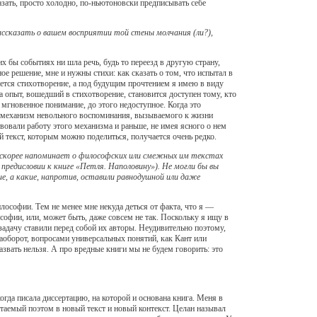
азать, просто холодно, по-ньютоновски предписывать себе
ссказать о вашем восприятии той стены молчания (ли?),
 бы событиях ни шла речь, будь то переезд в другую страну,
ое решение, мне и нужны стихи: как сказать о том, что испытал в
ается стихотворение, а под будущим прочтением я имею в виду
а опыт, вошедший в стихотворение, становится доступен тому, кто
 мгновенное понимание, до этого недоступное. Когда это
ал механизм невольного воспоминания, вызываемого к жизни
вовали работу этого механизма и раньше, не имея ясного о нем
ый текст, которым можно поделиться, получается очень редко.
о скорее напоминает о философских или смежных им текстах
едисловии к книге «Петля. Наполовину»). Не могли бы вы
е, а какие, напротив, оставили равнодушной или даже
лософии. Тем не менее мне некуда деться от факта, что я —
софии, или, может быть, даже совсем не так. Поскольку я ищу в
адачу ставили перед собой их авторы. Неудивительно поэтому,
аоборот, вопросами универсальных понятий, как Кант или
звать нельзя. А про вредные книги мы не будем говорить: это
огда писала диссертацию, на которой и основана книга. Меня в
етаемый поэтом в новый текст и новый контекст. Целан называл