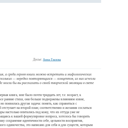
Досье:
Анна Глазова
я, а среди героев книги можно встретить и мифологических
ескольких — нередко повторяющихся — концептов, из них исчезли
е могли бы вы рассказать о своей творческой эволюции в свете
ая книга, мне было почти тридцать лет, т.е. возраст, к
 все ранние стихи, они больше подвержены влияниям извне,
о появилась другая задача: понять, как справиться с
 отступает на второй план; соответственно и желания сослаться
ры настолько впитались под кожу, что их оттуда уже не
ращаясь к вашей формулировке вопроса, хотелось бы говорить
ижу сохранение идентичности себе, цельности восприятия,
ого одиночества, это написано для себя и для существ, которым