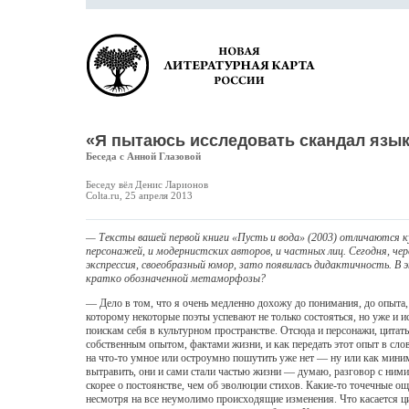
«Я пытаюсь исследовать скандал язы
Беседа с Анной Глазовой
Беседу вёл Денис Ларионов
Colta.ru, 25 апреля 2013
— Тексты вашей первой книги «Пусть и вода» (2003) отличаются 
персонажей, и модернистских авторов, и частных лиц. Сегодня, че
экспрессия, своеобразный юмор, зато появилась дидактичность. В э
кратко обозначенной метаморфозы?
— Дело в том, что я очень медленно дохожу до понимания, до опыта, о
которому некоторые поэты успевают не только состояться, но уже и и
поискам себя в культурном пространстве. Отсюда и персонажи, цитаты,
собственным опытом, фактами жизни, и как передать этот опыт в слов
на что-то умное или остроумно пошутить уже нет — ну или как миниму
вытравить, они и сами стали частью жизни — думаю, разговор с ними
скорее о постоянстве, чем об эволюции стихов. Какие-то точечные ощ
несмотря на все неумолимо происходящие изменения. Что касается ци