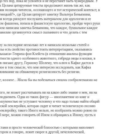
о тех пор, пока не усвоится и не перестанет быть чужеродным. У
ах Целана цитируемые тексты продолжают жизнь так же, как
ия позиции читателя, осознающего и тот исторический контекст, в
емецкий?», где Целан цитирует заметку Вальтера Беньямина,
гия всегда рискуют послужить материалом для идеологии и ее
ом фашизма, попала в фашистскую идеологию, пройдя через руки
тором написана заметка Беньямина, что каждое, буквальное каждое
авилам организуется смысл сказанного и что делать с тем
 за последние несколько лет я написала несколько статей о
озы есть свойство противостоять интерпретациям, оказываясь
ольхааса» Генриха фон Клейста (в отношении анализа функции
тности одного особенного животного, гибрида овцы и кошки, в
 в письме другу, Гершому Шолему, что ключ к Кафке дастся в
ое в том смысле, что мне интересно исследовать, как Кафка
я внимание на обнаженную религиозность без религии.
, коллеге... Могли бы вы поделиться своими соображениями на
, не может рассчитывать ни на какое-либо знание о нем, ни на
подменить. Одна из таких фигур — инопланетяне из книг и
разумностью не уступают человеку и что надо только найти общий
еской землеройки, которая сидит и читает человеческую поэзию
землеройку, такого Иного нельзя, но изобразить можно ровно по
ей мере, можно говорить об Ином и обращаясь к Иному, пусть и
кстами и просто человеческой близостью с которыми наполняет
ром я говорю, лежит скорее в другой, нечеловеческой,