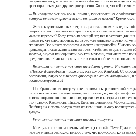
совершенно некуда деться из пустыни себя же. Когда не находишь вок
траекторию выхода в другое пространство. Хорошо, что сейчас мне та
— Вы говорите о стремлении «понять, как справиться с собственн
которая отделяет факты жизни от фактов письма? Кроме того, х
— Жизнь крутит нами как хочет, разворачивая лицом то к одним собы
смерть близкого человека или просто встреча с чем-то новым: растени
момент перелома? Когда готовых реакций нет, нет и готового для ни
просто то, что стихотворение, когда оно уже написано, можно позже 
его читает. Это может произойти, а может и не произойти. Чудесно, 
происходит, и сама жизнь меняется тоже. Чтобы не говорить только
запахом, вкусом или обрывком забытой мелодии, этот опыт стал поня
представления. Ради таких моментов и стоит вообще что-то писать, хо
— Возвращаясь к вашим текстам последнего времени. Несмотря на 
(«Логико-философский трактат», эссе Джона Кейджа). Об особой 
рассказать, какую роль играет философия в вашем авторском и, т
показались вредными?
— По образованию я литературовед, занимаюсь сравнительной литерату
читатель в первую очередь поэзии, так что выходит, что философские
книгах соприкосновения с личным, прожитым и выстраданным человеч
что я люблю Кьеркегора, Ницше, Вальтера Беньямина, Мориса Бланшо
Лейбниц, но я плохо владею этим языком и хоть и могу восхищаться 
вредно.
— Расскажите о ваших нынешних научных интересах.
— Мне нужно срочно закончить работу над книгой о Пауле Целане, о ег
первую очередь беспокоил вопрос о том, что происходит, когда одна