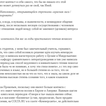
этот контекст и себя самого, что бы ни лишало его этой
во может дотянуться раз не свой, так Иной.
Наполовину», открывающейся строчками «красная лиса /
нтировать?
и, и вода, и вулканы, и окаменелости, и межвидовое общение.
ример, после нескольких месяцев сосуществования с человеком
му отношения людей между собой не заменяют (целиком) интереса
 изменилось для вас за годы пристального чтения великого
х студентов, у меня был замечательный учитель, германист,
ить, что само собой возникло решение идти изучать немецкую
антуру и написала магистерскую работу о Целане и Мандельштаме.
а кафедру сравнительного литературоведения и там уже написала
о перевод как способ медленного и внимательного чтения помогал
была «я не понимаю, я хочу эти стихи понять», а с тех пор само
ченных в языке, но в большей степени из-за того, что он
ня непохожестью ни на что из того, что я знала, на самом деле не
твенна высокая степень сознания того, в каком языковом
ша Прокопьев, поскольку они имеют больше контакта с
ко его знают читатели поэзии в Европе и Америке. Важным шагом
о книга моих переводов «Говори и ты» вышла именно сейчас.
ь в магазине «Билингва» (а там, предполагаю, было продано
явлении, на COLTA.RU и в газете «Коммерсантъ», но действительно