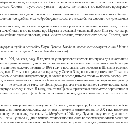
отбрасывает того, кто теряет способность связывать вещи в общий контекст и вплетать в 
о-то еще. Хочется — пусть это и утопия — думать, что именно в это необжитое пространст
оры, связанные с растительным и животным миром. Это касается и книги «Петля. 
 названии которой вы так подробно рассказали. Не могли бы вы это как-то прокомме
е замыкаться, раз уж мы рождены в мир, в котором есть и растения, и животные, и камн
волчьей стаи, и это не сказка про Маугли, а реальный жизненный факт. Или то, что, нап
как собаки: виляют хвостом, лают, узнают хозяина, становятся ему верны. Я из тех, ко
 первую очередь о переводах Пауля Целана. Когда вы впервые столкнулись с ним? И что
ана в нашей стране (в последние десять лет).
к, в 1996, кажется, году. Я ходила на университетские курсы немецкого для иностранны
был поворотный момент для меня: меня настолько поразили эти стихи, этот способ говор
о, у меня нет нужного таланта. В 1999 году я поступила, уже переехав в Штаты, в аспир
ведения. Потом я поступила в аспирантуру Северо-Западного университета под Чикаго н
Целаном с позиции литературоведа, я начала и переводить его стихи — просто потому, чт
 для меня изменилось главным образом отношение к чтению вообще: первая моя реакция 
ось — не только из-за того, что Целан расширил для меня понятие о возможностях, заклю
первую очередь я сама. Я вижу, что стихи Целана, при первом знакомстве поразившие ме
им книгам и авторам. Целан был очень внимательный, думающий автор, его стихам свойс
мои коллеги-переводчики, живущие в России же, — например, Татьяна Баскакова или Але
онец стал примерно настолько же читаем и заметен в контексте поэзии ХХ века, насколь
на, выпущенного издательством
Ad Marginem
в 2008 году. Думаю, получилось удачно, чт
с» Елена Сунцова и Данил Файзов, точно знающий, сколько экземпляров книги разошлос
 что о моей книге почти ничего не было написано в прессе: было два упоминания о ее по