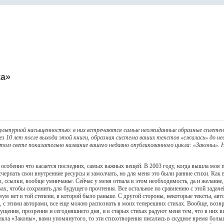
ка»
культурной насыщенностью: в них встречаются самые неожиданные образные сплетени
рез 10 лет после выхода этой книги, образная система ваших текстов «сжалась» до н
том свете показательно название вашего недавно опубликованного цикла: «Законы». Н
собенно что касается последних, самых важных вещей. В 2003 году, когда вышла моя перв
счерпать свои внутренние ресурсы и замолчать, но для меня это были ранние стихи. Как
 ссылки, вообще умничанье. Сейчас у меня отпала в этом необходимость, да и желание, н
ах, чтобы сохранить для будущего прочтения. Все остальное по сравнению с этой задачей
м нет в той степени, в которой было раньше. С другой стороны, некоторые тексты, авто
, с этими авторами, все еще можно распознать в моих теперешних стихах. Вообще, возв
ущения, прозрения и сегодняшнего дня, и в старых стихах радуют меня тем, что в них в
кла «Законы», вами упомянутого, то эти стихотворения писались в скудное время больш