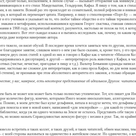
екст, грозит болью, воспалением, в любом случае — вызывает отторжение как минимум д
клинивающихся в его стихи: Мандельштам, Гельдерлин, Кафка. Я пишу о том, как в стих
и, в их памяти. Всякий раз это происходит из сознательной, полной рефлексии и вниман
ора, в который их перемещает цитата. Например, я пишу о стихотворении «Порт-Бу — н
е и его учеников и указывает на то, что любое тайное общество и его тайная терминоло
 знаками и метафорами, использовавшимися кружком Георге: свастика, ставшая символ
мании в 1968 году, исторический контекст, разумеется, настолько не похож на тот, в ко
оположного. Вот этот скандал языка я и пытаюсь исследовать: как, почему, по каким пр
иногда даже вопреки намерению автора.
го тяжело, он висит обузой. В последнее время хочется заняться чем-то другим, поэтому
 благодарное занятие, слишком много о нем уже было сказано, и, кроме того, у его пр
минимум двух своих статей: в одной из них я говорю о Кафке как о читателе «Михаэля К
ридерживалась в диссертации), в другой — интерпретирую роль животных у Кафки, в час
отных (чистые, нечистые, пригодные в пищу и т.д.). Вальтер Беньямин однажды написал
ие, настолько же сложное для интерпретации, как и сама проза Кафки, но для меня важн
й степени), не признавая при этом абсолютного авторитета его законов, а только обраща
стве, у вас, наверное, есть некоторое представление об идеальном Другом: читателе
быть не может или может быть только полностью утопическое. Тот, кто пишет для Иного
орое количество фигур, конечно, которыми Иного можно иносказательно, аллегорически 
. Помню, в моем детстве был культ дельфинов, витала в воздухе мечта, что дельфины 
идея помогла и мне в новой книге, написанной «для землеройки» — для какой-то утопич
иблиотеке, когда уж ни одного человека на Земле не осталось. Представить себе такую 
ость, но можно назвать Справедливостью женскую фигуру с весами в руке. Так, по крайн
везло встретить и таких коллег, и таких друзей, и таких читателей, обмен мыслями, те
с моей стороны жаловаться на одиночество в житейском смысле. Но одиночество, о кото