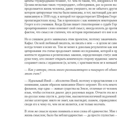
цитаты «чужеродными телами», т.е. чем-то таким, что, внедряясь в т
Целана несколько таких «чужеродцев», собеседников, раз за разом в
продолжается жизнь человека, давно умершего, но не забытого другим
котором цитируемые тексты были написаны, и тот, настоящий для авт
написанную в 1930 году, в которой тот предостерегает Штефана Георг
пропагандистских нужд. Так и произошло с как минимум некоторыми
Георге и его учеников. Когда Целан пишет стихотворение о судьбе Гер
процитированное слово изменяет свой смысл, иногда вплоть до против
фактом, что смысл не статичен, что история переписывает его вне и 
Но я слишком долго занималась этим проектом, поэтому заканчивать е
Кафке. Он мой любимый писатель, но писать о нем — в целом не самое
всегда точнее и яснее их. Тем не менее я довольна результатом как 
цитирования эта статья продолжает линию исследования, которой я п
контексте иудаизма и религиозных законов, определяющих статус жив
руки тому, кто сможет открыть комическую сторону иудаизма: замечан
сохраняет связь с иудаизмом (и, кстати, с христианством не в меньше
— Как у автора, столь много размышляющего и пишущего об одиноче
этот счет?
— Идеальный Иной — абсолютно Иной, поэтому и представления о нем 
понимание, каким образом написанное Иного затронет. Но есть некот
фильмов; еще одна — живые существа на Земле, отличные от человека
язык, чтобы состоялся диалог двух разумных видов. Отчасти эта же 
по-русски эоны спустя в, допустим, высокотехнологичной подземной б
логике аллегории: никто не знает, как выглядит, скажем, справедлив
сводя его к чему-то, чем он не является, а не только молчать.
В этом же смысле нужно понимать и мои слова об одиночестве. Мне по
жизнь смыслом; было бы неблагодарностью — да просто глупостью — 