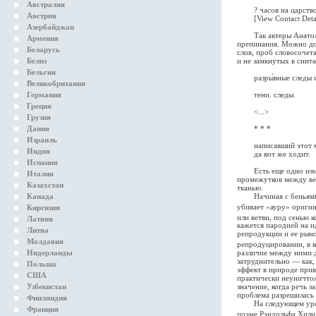
Австралия
? часов на царств
Австрия
[View Contact Details
Азербайджан
Так актеры Анатолия В
Армения
препинания. Можно до
Беларусь
слов, проб словосочет
и не замкнутых в синта
Белиз
Бельгия
разры́вные следы и н
Великобритания
тени. следы.
Германия
Греция
<...>
Грузия
* * *
Дания
Израиль
написавший этот ме
Индия
да вот же ходит.
Испания
Есть еще одно измере
Италия
промежутков между ве
Казахстан
тканью.
Начиная с беньяминов
Канада
убивает «ауру» ориги
Киргизия
или ветви, под сенью 
Латвия
кажется пародией на и
Литва
репродукции и ее рыно
Молдавия
репродуцировании, в 
различие между ними д
Нидерланды
затруднительно — как,
Польша
эффект в природе прив
США
практически неуничто
значение, когда речь 
Узбекистан
проблема разрешилась 
Финляндия
На следующем уровне 
Франция
поэме Рэндольфа Хили