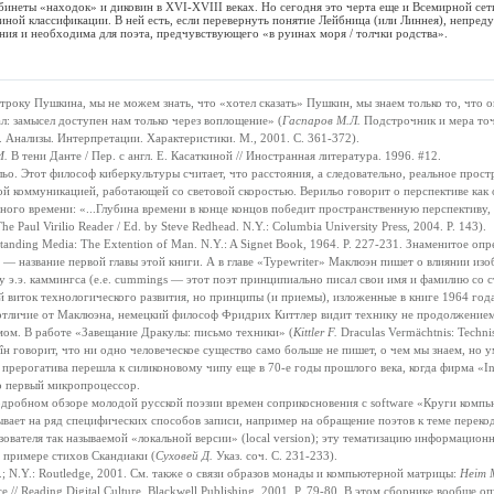
абинеты «находок» и диковин в XVI-XVIII веках. Но сегодня это черта еще и Всемирной сет
иной классификации. В ней есть, если перевернуть понятие Лейбница (или Линнея), непред
ния и необходима для поэта, предчувствующего «в руинах моря / толчки родства».
троку Пушкина, мы не можем знать, что «хотел сказать» Пушкин, мы знаем только то, что о
ал: замысел доступен нам только через воплощение» (
Гаспаров М.Л.
Подстрочник и мера точ
. Анализы. Интерпретации. Характеристики. М., 2001. С. 361-372).
И.
В тени Данте / Пер. с англ. Е. Касаткиной // Иностранная литература. 1996. #12.
о. Этот философ киберкультуры считает, что расстояния, а следовательно, реальное прост
й коммуникацией, работающей со световой скоростью. Верильо говорит о перспективе как 
ьного времени: «...Глубина времени в конце концов победит пространственную перспективу
e Paul Virilio Reader / Ed. by Steve Redhead. N.Y.: Columbia University Press, 2004. P. 143).
anding Media: The Extention of Man. N.Y.: A Signet Book, 1964. P. 227-231. Знаменитое оп
» — название первой главы этой книги. А в главе «Typewriter» Маклюэн пишет о влиянии изо
 э.э. каммингса (e.e. cummings — этот поэт принципиально писал свои имя и фамилию со с
виток технологического развития, но принципы (и приемы), изложенные в книге 1964 года
отличие от Маклюэна, немецкий философ Фридрих Киттлер видит технику не продолжением 
ом. В работе «Завещание Дракулы: письмо техники» (
Kittler F.
Draculas Vermächtnis: Technis
 îн говорит, что ни одно человеческое существо само больше не пишет, о чем мы знаем, но у
 прерогатива перешла к силиконовому чипу еще в 70-е годы прошлого века, когда фирма «Int
о первый микропроцессор.
одробном обзоре молодой русской поэзии времен соприкосновения с software «Круги компь
ывает на ряд специфических способов записи, например на обращение поэтов к теме перекод
ьзователя так называемой «локальной версии» (local version); эту тематизацию информацион
 примере стихов Скандиаки (
Суховей Д.
Указ. соч. С. 231-233).
L.; N.Y.: Routledge, 2001. См. также о связи образов монады и компьютерной матрицы:
Heim M
e // Reading Digital Culture. Blackwell Publishing, 2001. P. 79-80. В этом сборнике вообще 