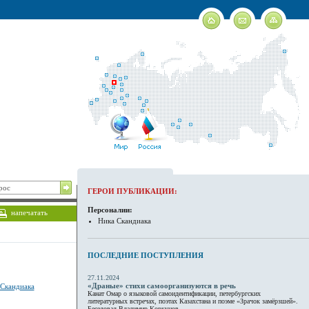
ГЕРОИ ПУБЛИКАЦИИ:
Персоналии:
напечатать
Ника Скандиака
ПОСЛЕДНИЕ ПОСТУПЛЕНИЯ
27.11.2024
«Драные» стихи самоорганизуются в речь
Скандиака
Канат Омар о языковой самоидентификации, петербургских
литературных встречах, поэтах Казахстана и поэме «Зрачок замёрзшей».
Беседовал Владимир Коркунов