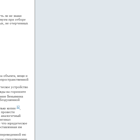
ь ли не знаки
твуем при отборе
ых, не очерченных
а объекта, вещи и
ерпространственной
ческое устройство
ряды на горизонте
ание Беньямина
обездушенной
12
лько копии
,
 провести
, аналогичный
ригинал
е что юридическое
оставленная им
 переведенной ею
ное стихотворение.