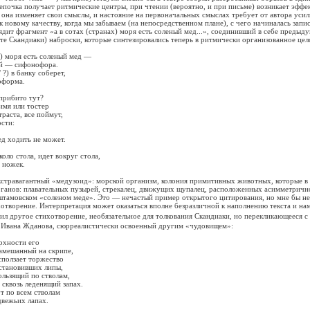
цепочка получает ритмические центры, при чтении (вероятно, и при письме) возникает эффе
: она изменяет свои смыслы, и настояние на первоначальных смыслах требует от автора уси
к новому качеству, когда мы забываем (на непосредственном плане), с чего начиналась запи
ядит фрагмент «а в сотах (странах) моря есть соленый мед...», соединивший в себе предыду
те Скандиаки) наброски, которые синтезировались теперь в ритмически организованное цел
 моря есть соленый мед —
 — сифонофора.
) в банку соберет,
форма.
рибито тут?
я или тостер
аста, все поймут,
сти:
 ходить не может.
о стола, идет вокруг стола,
ножек.
вагантный «медузоид»: морской организм, колония примитивных животных, которые в
ганов: плавательных пузырей, стрекалец, движущих щупалец, расположенных асимметричн
штамовском «соленом меде». Это — нечастый пример открытого цитирования, но мне бы не
отворение. Интерпретация может оказаться вполне безразличной к наполнению текста и на
нил другое стихотворение, необязательное для толкования Скандиаки, но перекликающееся с
Ивана Жданова, сюрреалистически освоенный другим «чудовищем»:
хности его
ешанный на скрипе,
ползает торжество
тановивших липы,
ьзящий по стволам,
квозь леденящий запах.
по всем стволам
ежьих лапах.