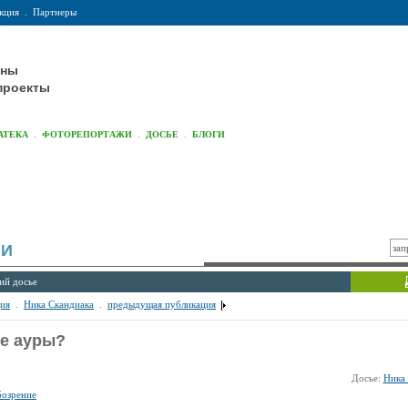
кция
.
Партнеры
оны
проекты
.
.
.
АТЕКА
ФОТОРЕПОРТАЖИ
ДОСЬЕ
БЛОГИ
ИИ
ий досье
ия
.
Ника Скандиака
.
предыдущая публикация
е ауры?
Досье:
Ника 
бозрение