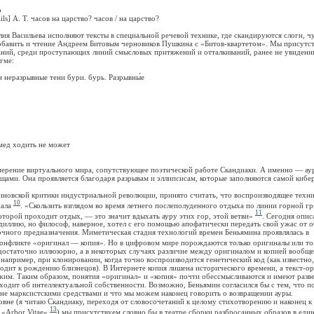
о
] A. T. часов на царство? часов / на царство?
асильева исполняют тексты в специальной речевой технике, где скандируются слоги, чут
бавить и чтение Андреем Битовым черновиков Пушкина с «Битов-квартетом». Мы присутс
аний, среди проступающих линий смысловых притяжений и отталкиваний, ранее не увиденн
гме:
еразрывные тени бури. бурь. Разрывны́е
д ходить не может
ние виртуального мира, сопутствующее поэтической работе Скандиаки. А именно — аур
щами. Она проявляется благодаря разрывам и эллипсисам, которые заполняются самой киб
ской критики индустриальной революции, принято считать, что воспроизводящее техни
10
нала
. «Скользить взглядом во время летнего послеполуденного отдыха по линии горной г
11
которой проходит отдых, — это значит вдыхать ауру этих гор, этой ветви»
. Сегодня опис
диллию, но философ, наверное, хотел с его помощью апофатически передать свой ужас от 
чного предназначения. Миметическая стадия технологий времен Беньямина проявлялась в
конфликте «оригинал — копия». Но в цифровом мире порождаются только оригиналы или то
остаточно иллюзорно, а в некоторых случаях различие между оригиналом и копией вообще
 например, при клонировании, когда точно воспроизводится генетический код (как известно
одит к рождению близнецов). В Интернете копия лишена исторического времени, а текст-о
жим. Таким образом, понятия «оригинал» и «копия» почти обессмысливаются и имеют разв
заходит об интеллектуальной собственности. Возможно, Беньямин согласился бы с тем, что п
не марксистскими средствами и что мы можем наконец говорить о возвращении ауры.
(я читаю Скандиаку, переходя от словосочетаний к целому стихотворению и наконец к
13
 «Arbor Vitae»
) мы присутствуем словно бы в театре сборки разбросанных образов в еди