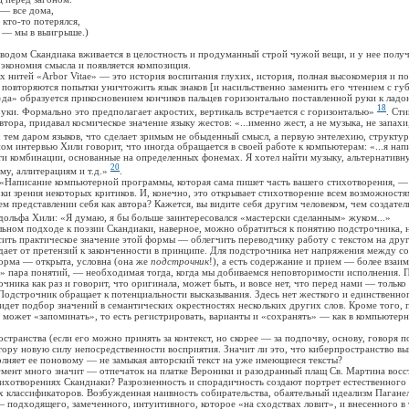
 все дома,
о-то потерялся,
— мы в выигрыше.)
ом Скандиака вживается в целостность и продуманный строй чужой вещи, и у нее получ
ь экономия смысла и появляется композиция.
тей «Arbor Vitae» — это история воспитания глухих, история, полная высокомерия и по
 повторяются попытки уничтожить язык знаков [и насильственно заменить его чтением с губ
 «да» образуется прикосновением кончиков пальцев горизонтально поставленной руки к ладо
18
уки. Формально это предполагает акростих, вертикаль встречается с горизонталью»
. Ст
тора, придавал космическое значение языку жестов: «...именно жест, а не музыка, не запахи
 тем даром языков, что сделает зримым не обыденный смысл, а первую энтелехию, структ
нтервью Хили говорит, что иногда обращается в своей работе к компьютерам: «...я нап
ти комбинации, основанные на определенных фонемах. Я хотел найти музыку, альтернатив
20
у, аллитерациям и т.д.»
.
писание компьютерной программы, которая сама пишет часть вашего стихотворения, —
чки зрения некоторых критиков. И, конечно, это открывает стихотворение всем возможностя
шем представлении себя как автора? Кажется, вы видите себя другим человеком, чем создате
ольфа Хили: «Я думаю, я бы больше заинтересовался «мастерски сделанным» жуком...»
 подходе к поэзии Скандиаки, наверное, можно обратиться к понятию подстрочника, н
ить практическое значение этой формы — облегчить переводчику работу с текстом на друг
ает от претензий к законченности в принципе. Для подстрочника нет напряжения между с
орма — открыта, условна (она же
подстрочник
!), а есть содержание и прием — более взаим
» пара понятий, — необходимая тогда, когда мы добиваемся неповторимости исполнения. 
чника как раз и говорит, что оригинала, может быть, и вовсе нет, что перед нами — тольк
одстрочник обращает к потенциальности высказывания. Здесь нет жесткого и единственно
дет подбор значений в семантических окрестностях нескольких других слов. Кроме того, 
может «запоминать», то есть регистрировать, варианты и «сохранять» — как в компьютер
нства (если его можно принять за контекст, но скорее — за подпочву, основу, говоря п
тору новую силу непосредственности восприятия. Значит ли это, что киберпространство вы
олняет ее поновому — не замыкая авторский текст на уже имеющиеся тексты?
т много значит — отпечаток на платке Вероники и разодранный плащ Св. Мартина восст
тихотворениях Скандиаки? Разрозненность и спорадичность создают портрет естественного
х классификаторов. Возбужденная наивность собирательства, обаятельный идеализм Паганел
— подходящего, замеченного, интуитивного, которое «на сходствах ловит», и внесенного в 