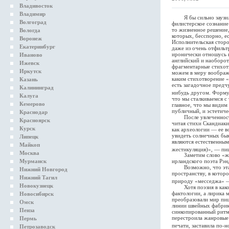
Владивосток
Владимир
Я бы сильно заузил вз
Волгоград
филистерское сознание
то жизненное решение,
Вологда
которых, бесспорно, е
Воронеж
Исполнительская сторо
Екатеринбург
даже из очень отфильт
иронически отношусь к
Иваново
английский и наоборот.
Ижевск
фрагментарные стихотв
Иркутск
можем в меру воображе
каким стихотворение «
Казань
есть загадочное предчу
Калининград
нибудь другом. Форму
Калуга
что мы сталкиваемся с
Кемерово
главное, что мы видим
публичный, и эстетиче
Краснодар
После увлеченности р
Красноярск
читая стихи Скандиаки
Курск
как археологии — ее в
увидеть солнечных бык
Липецк
являются естественным
Майкоп
жестикуляция)», — пиш
Москва
Заметим слово «жести
Мурманск
ирландского поэта Рэн
Возможно, что эта ин
Нижний Новгород
пространству, в котор
Нижний Тагил
природу «месседжа» — 
Новокузнецк
Хотя поэзия в какой-
фактологии, а лирика 
Новосибирск
преобразовали мир пиш
Омск
линии швейных фабрик
Пенза
синкопированный ритм
перестроила жанровые 
Пермь
печати, заставила по-
Петрозаводск