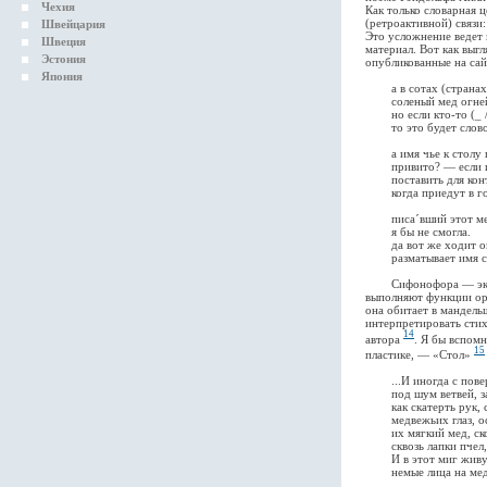
Чехия
Как только словарная 
(ретроактивной) связи
Швейцария
Это усложнение ведет 
Швеция
материал. Вот как выгл
Эстония
опубликованные на сай
Япония
а в сотах (странах)
соленый мед огней
но если кто-то (_ / ?
то это будет слово
а имя чье к столу п
привито? — если им
поставить для контр
когда приедут в го
писа´вший этот мед
я бы не смогла.
да вот же ходит окол
разматывает имя с 
Сифонофора — экстра
выполняют функции ор
она обитает в мандель
интерпретировать стих
14
автора
. Я бы вспом
15
пластике, — «Стол»
...И иногда с повер
под шум ветвей, зам
как скатерть рук, с
медвежьих глаз, ос
их мягкий мед, скол
сквозь лапки пчел, с
И в этот миг живут 
немые лица на медв