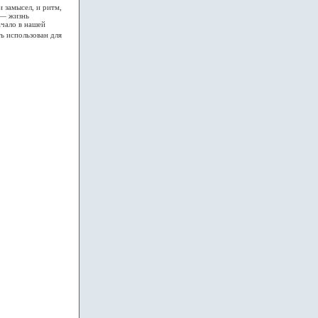
 замысел, и ритм,
 — жизнь
ачало в нашей
ь использован для