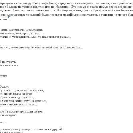
щается к переводу Рэндольфа Хили, перед нами «выкладывается» поэма, в которой есть и
нное больше не терпит изъятий или прибавлений. Это поэма о драме немых (ее содержание
ециальной школе), но и о языке жестов. Вообще — о том, что изобразительный язык берет н
и стены пещерных поселений были первыми медийными носителями, а генотип не может быт
17
нации
.
ми, мамонтами, медведями,
козлом, пантерой, совой,
и, и утвердительными трафаретными руками,
неоспоримое преимущество устной речи над жестами...
полукруг.
ные в жест.
очка
ольта
бой исторической важности,
нением языка жестов,
аков между глухими,
 стерилизации глухих девочек,
о в нескольких штатах.
на высоте тридцати футов,
я осадка.
ками
вает гальку из одного мешочка в другой,
перед загоном.