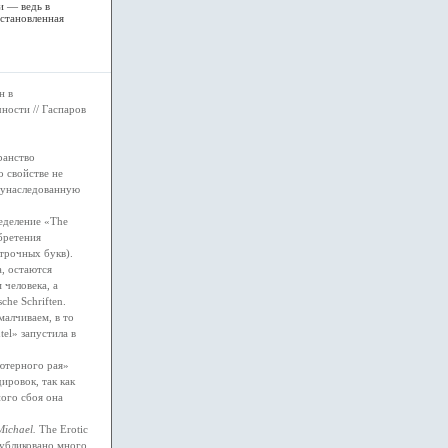
и — ведь в
установленная
н в
ности // Гаспаров
ранство
о свойстве не
, унаследованную
ределение «The
бретения
трочных букв).
, остаются
человека, а
che Schriften.
малчиваем, в то
el» запустила в
ютерного рая»
ировок, так как
ного сбоя она
ichael.
The Erotic
опубликовано много