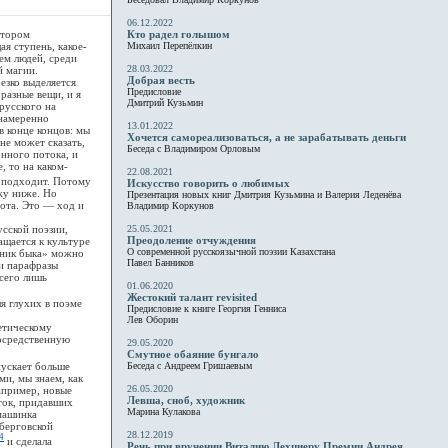
06.12.2022
отором
Кто радел голышом
я ступень, какое-
Михаил Перепёлкин
ем людей, среди
28.03.2022
й магии.
Добрая весть
езко выделяется
Предисловие
разные вещи, и я
Дмитрий Кузьмин
русского на
 намеренно
13.01.2022
в конце концов: мы
Хочется самореализоваться, а не зарабатывать деньги
не может сказать,
Беседа с Владимиром Орловым
нного потока, и
, то на каком-
22.08.2021
а подходит. Потому
Искусство говорить о любимых
жу ниже. Но
Презентация новых книг Дмитрия Кузьмина и Валерия Леденёва
рота. Это — ход и
Владимир Коркунов
сской поэзии,
25.05.2021
Преодоление отчуждения
ащается к культуре
О современной русскоязычной поэзии Казахстана
опник быка» можно
Павел Банников
 и парафразы
сего лишь
01.06.2020
Жестокий талант revisited
я глухих в поэме
Предисловие к книге Георгия Генниса
Лев Оборин
етическому
посредственную
29.05.2020
Смутное обаяние бунгало
ускает больше
Беседа с Андреем Гришаевым
ми, мы знаем, как
26.05.2020
апример, новые
Левша, сноб, художник
ток, придавших
Марина Кулакова
машинка
берговской
28.12.2019
4
и сделала
Речь при вручении Виталию Лехциеру Премии Андрея