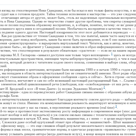
гляд на стихотворения Ники Скандиаки, если бы искал в них только факты искусства, о к
 судит как о готовом продукте. Тайна техники исполнения и мастерства — это уже следующа
 отличающее автора от других, может быть, столь же наделенных оригинальным восприяти
сть и Ника Скандиака. Однако ее творчество ставит другие проблемы, чем секреты словарно
на ее поэзии подчинена образному восприятию, и, в общем, понятно, почему: ее ви´дение р
рованного круга имен в сегодняшней поэзии. Необычность восприятия и качество текста — 
 подмене одного другим. Настоящей изощренности этот поэт добивается в переводах — с 
 Как раз удовольствие от чтения Скандиаки в том, что raw material, каким часто кажутся ее
орения, дает повод вообразить, каким бы могло быть произведение, если б оно написалось 
ния «реконструировать» и варьировать виртуальный текст. Читатель, как и автор, конечно, 
должно быть», но фрагмент у Скандиаки словно включен в образ информационного электро
вствие, что стихотворение в результате обязательно «срастется» — если не на нашем экране
1
лировка М.Л. Гаспарова «замысел доступен нам только через воплощение»
здесь не всегд
 текстуальным пространством, имеющим черты киберпространства (cyberspace), о чем я ска
 поэта, который делится с читателем ходом своего поиска, сомнениями в выборе слова, обо
ский.
еференциями и центонами, которыми были насыщены 1980-е и начало 1990-х годов в ру
, мы попадаем в область интертекстуальной (но не семантической) амнезии. Поэт редко обр
олнует становление образа и оформление сообщения «здесь и сейчас». Хотя в строке «ист
ов Гелиоса, впечатляет и сам по себе возникший настоящий растаращенный бык. «...Ссылки
 элементом любой цивилизованной речи (свободная, или «освобожденная» от них речь — в
2
ет И. Бродский в эссе «В тени Данте» (о поэзии Эудженио Монтале)
.
куляция»: одна из переводческих работ Скандиаки связана именно с образами азбуки дл
дольфа Хили.
тертекстуальная амнезия возникает благодаря контексту совсем другого рода — киберн
ом живут ее стихи. Именно эта коммуникативная реальность акцентирует мгновенную и не
3
все происходит у нас на глазах, в перспективе реального времени (real time)
.
то мере и противостоит экстенсивному росту информации в современном мире (эпос доп
может вообще в ней не нуждаться) и уж совсем окольно связана с техническими изобретения
ущие машинки в начале ХХ века. Появились машинистки, а с ними — и целая индустрия: н
. Сложился даже особый куртуазный этикет при общении «с машинисткой». Штат машинис
 офисному миру, — это еще слишком общий результат множительного нововведения, ведь 
формы и язык эпохи, грамматические нормы, в одночасье разрушила «правильность» гутен
новому услышать дикцию автора (когда диктовали вслух), в конце концов повлияла на поэзию