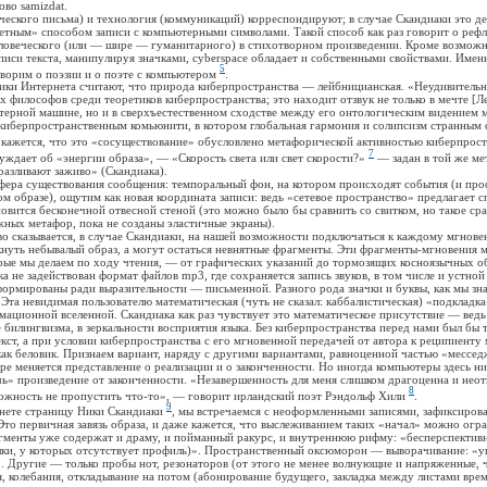
во samizdat.
ого письма) и технология (коммуникаций) корреспондируют; в случае Скандиаки это д
етным» способом записи с компьютерными символами. Такой способ как раз говорит о реф
еловеческого (или — шире — гуманитарного) в стихотворном произведении. Кроме возможн
аписи текста, манипулируя значками, cyberspace обладает и собственными свойствами. Имен
5
оворим о поэзии и о поэте с компьютером
.
Интернета считают, что природа киберпространства — лейбницианская. «Неудивительн
 философов среди теоретиков киберпространства; это находит отзвук не только в мечте [Л
терной машине, но и в сверхъестественном сходстве между его онтологическим видением 
киберпространственным комьюнити, в котором глобальная гармония и солипсизм странным
 кажется, что это «сосуществование» обусловлено метафорической активностью киберпрост
7
суждает об «энергии образа», — «Скорость света или свет скорости?»
— задан в той же ме
 разливают заживо» (Скандиака).
 существования сообщения: темпоральный фон, на котором происходят события (и про
ом образе), ощутим как новая координата записи: ведь «сетевое пространство» предлагает 
новится бесконечной отвесной стеной (это можно было бы сравнить со свитком, но такое ср
жных метафор, пока не созданы эластичные экраны).
азывается, в случае Скандиаки, на нашей возможности подключаться к каждому мгновен
кнуть небывалый образ, а могут остаться невнятные фрагменты. Эти фрагменты-мгновения
рые мы делаем по ходу чтения, — от графических указаний до тормозящих косноязычных о
а не задействован формат файлов mp3, где сохраняется запись звуков, в том числе и устной
ормированы ради выразительности — письменной. Разного рода значки и буквы, как мы зна
Эта невидимая пользователю математическая (чуть не сказал: каббалистическая) «подкладка
мационной вселенной. Скандиака как раз чувствует это математическое присутствие — вед
 билингвизма, в зеркальности восприятия языка. Без киберпространства перед нами был бы 
кст, а при условии киберпространства с его мгновенной передачей от автора к реципиент
ак беловик. Признаем вариант, наряду с другими вариантами, равноценной частью «мессед
еняется представление о реализации и о законченности. Но иногда компьютеры здесь ни 
ь» произведение от законченности. «Незавершенность для меня слишком драгоценна и неот
8
можность не пропустить что-то», — говорит ирландский поэт Рэндольф Хили
.
9
те страницу Ники Скандиаки
, мы встречаемся с неоформленными записями, зафиксиров
Это первичная завязь образа, и даже кажется, что выслеживанием таких «начал» можно огр
гменты уже содержат и драму, и пойманный ракурс, и внутреннюю рифму: «бесперспектив
лки, у которых отсутствует профиль)». Пространственный оксюморон — выворачивание: «упал
. Другие — только пробы нот, резонаторов (от этого не менее волнующие и напряженные, 
я, колебания, откладывание на потом (абонирование будущего, закладка между листами врем