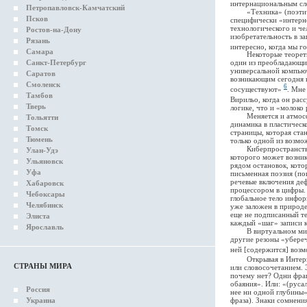
интернациональным сло
Петропавловск-Камчатский
«Техника» (поэтическ
Псков
специфически «интерн
технологического и ч
Ростов-на-Дону
изобретательность в з
Рязань
интересно, когда мы г
Самара
Некоторые теоретики 
Санкт-Петербург
один из преобладающих
универсальной компью
Саратов
возникающим сегодня 
Смоленск
6
сосуществуют»
. Мне
Тамбов
Вирильо, когда он рас
Тверь
логике, что и «молоко
Меняется и атмосфера
Тольятти
динамика в пластическ
Томск
страницы, которая ста
Тюмень
только одной из возмо
Киберпространство ск
Улан-Удэ
которого может возни
Ульяновск
рядом остановок, кото
Уфа
письменная поэзия (пок
речевые включения деф
Хабаровск
процессором в цифры. 
Чебоксары
глобальное тело инфор
Челябинск
уже заложен в природе
еще не подписанный те
Элиста
каждый «шаг» записи к
Ярославль
В виртуальном мире м
другие резоны «убереч
ней [содержится] воз
Открывая в Интерне
СТРАНЫ МИРА
или словосочетанием. 
почему нет? Одни фра
обаяния». Или: «(руса
Россия
нее ни одной глубины»
фраза). Знаки сомнени
Украина