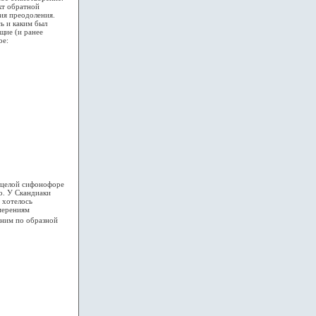
кт обратной
лия преодоления.
сь и каким был
щие (и ранее
ое:
 целой сифонофоре
о. У Скандиаки
 хотелось
мерениям
 ним по образной