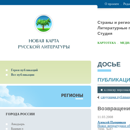
О проекте
.
Реда
Страны и реги
Литературные 
Студия
.
КАРТОТЕКА
МЕДИ
ДОСЬЕ
Герои публикаций
Все публикации
ПУБЛИКАЦ
к списку персонал
следующая публикац
Возвращени
ГОРОДА РОССИИ
11.03.2008
Алексей Парщиков
Анадырь
Новое литературное о
Барнаул
2006, №82