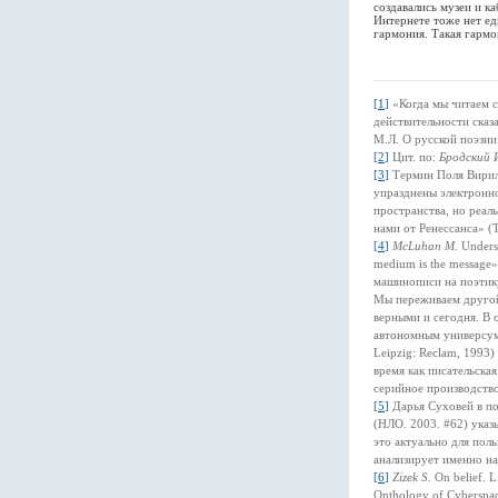
создавались музеи и к
Интернете тоже нет ед
гармония. Такая гармо
[
1
]
«Когда мы читаем с
действительности сказ
М.Л. О русской поэзии
[
2
]
Цит. по:
Бродский 
[
3
]
Термин Поля Вириль
упразднены электронно
пространства, но реал
нами от Ренессанса» (Th
[
4
]
McLuhan M.
Underst
medium is the message
машинописи на поэтику
Мы переживаем другой 
верными и сегодня. В 
автономным универсум
Leipzig: Reclam, 1993)
время как писательская
серийное производств
[
5
]
Дарья Суховей в п
(НЛО. 2003. #62) указ
это актуально для пол
анализирует именно на
[
6
]
Zizek S.
On belief. 
Onthology of Cyberspac