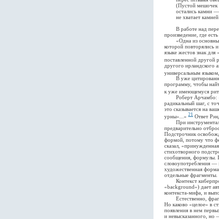
(Пустой мешочек —
остались камни — кт
не хватает камней 
В работе над перевод
произведение, где ест
«Одна из основных ни
которой повторялись и
языке жестов знак для
поставленной другой р
другого ирландского ав
универсальным языком,
В уже цитированном и
программу, чтобы най
к уже имеющемуся ритм
Роберт Арчамбо: «На
радикальный шаг, с то
это сказывается на ва
21
урны»...»
Ответ Рэнд
При инструментальном
предварительно отброс
Подстрочник освобожд
формой, потому что ф
сказал, «принужденная
стихотворного подстро
сообщения, формулы. П
словоупотребления — и
художественная форма 
отдельные фрагменты.
Контекст киберпростра
«background») дает ав
контекста-мифа, и вып
Естественно, фрагмен
Но каково «целое» в с
появления в нем первы
и невысказанного, но 