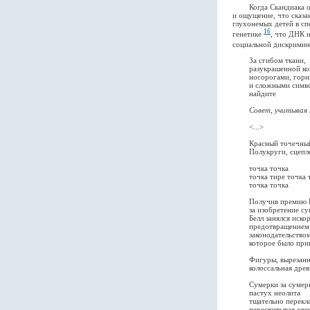
Когда Скандиака обра
и ощущение, что сказа
глухонемых детей в сп
16
генетике
, что ДНК 
социальной дискрими
За сгибом ткани,
разукрашенной коня
носорогами, горным 
и сложными символам
найдите
Совет, учитывая 
<...>
Красный точечный 
Полукруги, сцеплен
точка точка
точка тире точка т
точка точка
Получив премию В
за изобретение сугу
Белл занялся искоре
предотвращением бр
законодательством о
которое было принят
Фигуры, вырезанные 
колоссальная древня
Сумерки за сумер
пастух неолита
тщательно переклады
пересчитывая овец 