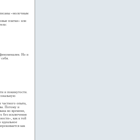
аписаны «молочным
овые платки» или
тело:
феноменален. Но и
 себя.
и и покинутости.
рсональную
 частного опыта,
ва. Потому и
вана во времени,
ех без исключения
ости», как к той
о идеальное
переживается как