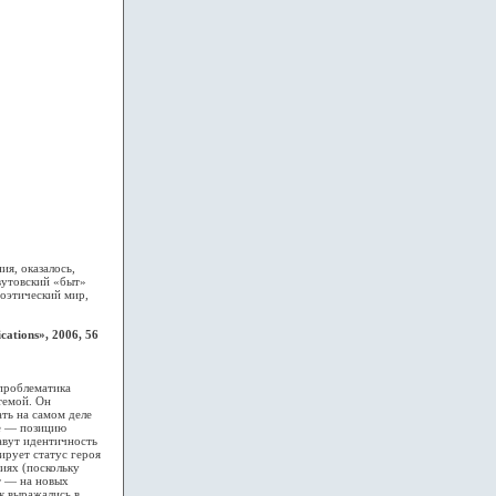
я, оказалось,
вутовский «быт»
этический мир,
tions», 2006, 56
проблематика
 темой. Он
ать на самом деле
е — позицию
авут идентичность
ирует статус героя
иях (поскольку
т — на новых
к выражались в