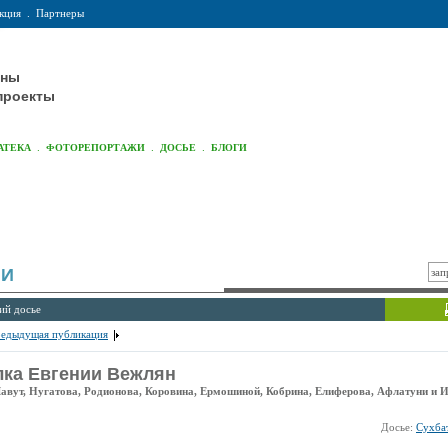
кция
.
Партнеры
оны
проекты
.
.
.
АТЕКА
ФОТОРЕПОРТАЖИ
ДОСЬЕ
БЛОГИ
ИИ
ий досье
редыдущая публикация
лка Евгении Вежлян
Лавут, Нугатова, Родионова, Коровина, Ермошиной, Кобрина, Елиферова, Афлатуни и 
Досье:
Сухба