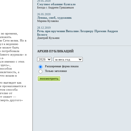
29.05.2020
Смутное обаяние бунгало
Беседа с Андреем Гришаевым
26.05.2020
Левша, сноб, художник
Марина Кулакова
28.12.2019
Речь при вручении Виталию Лехциеру Премии Андрея
 во времени,
Белого
ыложить.
Дмитрий Кузьмин
н Сети велик. Но в
ул к ведению
не может быть
о потребовала
АРХИВ ПУБЛИКАЦИЙ
«Живого журнала» и
 а-
ся именно с этих
здесь»,
Расширенная форма показа
способов
Только заголовки
икличность, а
что вошли в
о выглядит как
не промахивается и
етом способа
нгелие от
тот сюжет —
смерть другого»