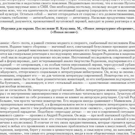
, достоинства и недостатки своего поколения. Неудивительно поэтому, что в поэзии Нугат
ния, транслируемые кино и СМИ. Они необходимы постольку, поскольку входят в коллекти
ютно ясно, что эта идентичность носит негативный характер (определить-то ее можно лиш
вой культуре. Остаться собой — значит отгородиться от социума с его долженствованиями, 
тавить глобализму — антиглобализм, гламуру — антигламур. Насколько продуктивна такая 
рованный, разумеется, провокативной нугатовской лирикой, выходит за рамки разговора о л
 Игрушки для окраин. Послесловие И. Кукулина. М., «Новое литературное обозрение», 2
(«Новая поэзия»).
ное: «бест» поэта, в равной степени модного и спорного, снабженный послесловием Иль
ением. Издание такого сборника — значимый жест, означающий безусловное признание цен
итературе и дающий максимально полную репрезентацию его творчества, вплоть до академи
рится как генеральная репетиция к последующему вписыванию Андрея Родионова в национ
 этой мысли подводит кукулинское послесловие. Неутомимый исследователь современной ру
ый в формулировках, дает исчерпывающий анализ творчества Родионова, подчеркивая его с
адиций — от сатириконцев, с их особым типом персонажной лирики, через русский урбани
ее очевидным лианозовцам и рок-поэтам. Герой Родионова, согласно Кукулину, — «включе
сайдерского, отторгаемого социальным и литературным мейнстримом. Он, вслед за своими
енниками, открывает его — но для читателя литературы современной. Новаторство его, по 
» лишен каких бы то ни было романтических коннотаций, из его изображения подчеркнуто 
обы бунтовать, — анализирует, и этот «тотальный анализ» — единственная «вменяемая эсте
орая вообще возможна.
не согласиться. Но интересен и другой момент. Любое литературное явление ориентиров
ры с ее внутренними закономерностями и относительно читательского запроса. Зачастую о
ния не оставляют по себе резонанса и никак не влияют на авторскую репутацию. Случай Р
большее, чем просто частное новаторство. Его недаром иногда сравнивают с Маяковским. 
 принципиально неизмеримой, а в функциональном месте в современном литературном проц
лицу» речью, вместе с тем реабилитировав для поэзии поле «низкого», «разговорного», чем
 литературной парадигме. Подобную «пересадку дичка» — но уже в современной ситуации
языкового сдвига» — произвел и Андрей Родионов. Он ведь — при всей эпатажной грубост
подчеркнуто литературном поле: его стихотворения полны реминисценций и аллюзий и узн
мечено в послесловии). В отличие от тех своих предшественников, которые стремятся преод
ское) в любых его проявлениях и максимально приблизиться тем самым к внеусловной, объ
одионов, напротив, берет у поэзии и ценностную шкалу, и смысловую сетку, но наполняет 
ым, «низким», тем самым его демаргинализируя, вводя в поле общезначимых смыслов. Так