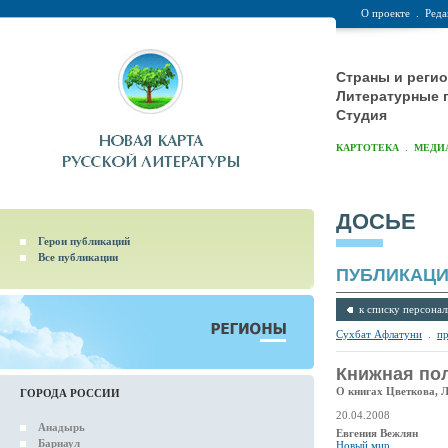
О проекте
.
Реда
Страны и реги
Литературные 
Студия
.
КАРТОТЕКА
МЕДИ
ДОСЬЕ
Герои публикаций
Все публикации
ПУБЛИКАЦ
к списку персонал
Сухбат Афлатуни
.
п
Книжная по
О книгах Цветкова, 
ГОРОДА РОССИИ
20.04.2008
Анадырь
Евгения Вежлян
Барнаул
Новый мир