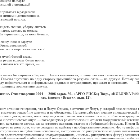
щего на парте
мней олимпиады?
ятаться в раздевалке
имнем и демисезонном,
ующий подпол,
ть звонки, уборку листьев
е, сделать из молока
ернильницу, из кожи бумагу,
ку, пока в карауле
осмодемьянской
ки в шерстяных платьях?
зей боевой славы,
усые волосы, белые ногти,
исала все это время, —
.
как бы формула afterpoem. Поэзия невозможна, потому что язык поэтического выражени
е. Смыслы очутились по одну сторону временнбого разрыва, слова — по другую. Потому ла
ежду инфантильным и инфернальным, родным и отчужденным, прошлым и настоящим. По
 принципу восполнения лакуны.
иланс. Стихотворения 2004 — 2006 годов. М., «АРГО-РИСК»; Тверь, «KOLONNA Publica
стр. (проект «Воздух», вып. 12).
 той же генерации, что и Лавут. Однако, в отличие от Лавут, у которой поколенческая 
 в качестве таковой не заявлена и не обозначена, Нугатов работает именно с поколенческой
ичен и декларативен, поскольку задача его заключается именно в том, чтобы сконструиров
ю и почти невозможную — восходящую к романтической и отчасти модернистской эстетик
ия», культового автора, слова которого наделены статусом обобщающей формулы. И если Л
ндует на роль того, кто ее созидает, воздействуя на общественное сознание. Что трансформ
ентированных на публичное исполнение, выстроенных по риторическим моделям высказыван
еля достигается применением незавуалированных, «чистых» риторических фигур) возникае
ый литературой «собирательный персонаж», образ человека, концентрирующего в себе, ка