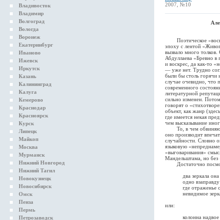
2007, №10
Владивосток
Владимир
Волгоград
Але
Вологда
Воронеж
Поэтическое «воскреш
Екатеринбург
эпоху с лентой «Живог
вызвало много толков.
Иваново
Абдуллаева «Бревно в 
Ижевск
и воскрес, да как-то «
Иркутск
— уже нет. Трудно сог
были бы столь горячи 
Казань
случае очевидно, что 
Калининград
современного состояни
Калуга
литературной репутаци
сильно изменен. Потом
Кемерово
говорят о «стихотворе
Краснодар
объект, как жанр (зде
Красноярск
где имеется некая пре
чем высказывание иног
Курск
То, в чем обвиняют Ц
Липецк
оно производит впеча
Майкоп
случайности. Словно о
языковую «непреднамер
Москва
«выговаривания» смысл
Мурманск
Мандельштама, но без
Нижний Новгород
Достаточно посмотре
Нижний Тагил
два зеркала она д
Новокузнецк
одно взаправду и
Новосибирск
где отраженье спр
невидимое зеркал
Омск
Пенза
или:
Пермь
колонна надвое гд
Петрозаводск