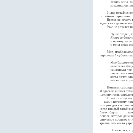
лечить вены, ломать
из карманов прошло
Знаки метафизическог
потайным чернилом».
Время же, власть кот
задвижка в дачном туа
Уже не хочется ни п
Ну не пиздец, госп
Я скорее болотный 
и потому не лечу 
у меня везде скл
Мир, изображаемый Л
лирический субъект ка
Мне бы хотелось по
навещать себя узна
удивляться что не
после таких опер
когда почти зашива
как ты там спраши
Попытки самоидентиф
И здесь возникает тем
идентичность определи
Отказ от общезначимы
— шаг, к которому пок
история для него — по
когда каждый такой зн
было общим. Героиня 
основе, которая дана 
эпическое прошлое с п
травма, как место утра
Помню ли я, спроси