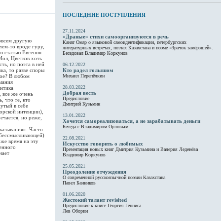
ПОСЛЕДНИЕ ПОСТУПЛЕНИЯ
27.11.2024
«Драные» стихи самоорганизуются в речь
овсем другую
Канат Омар о языковой самоидентификации, петербургских
чем-то вроде гуру,
литературных встречах, поэтах Казахстана и поэме «Зрачок замёрзшей».
ю статью Евгения
Беседовал Владимир Коркунов
Мол, Цветков хоть
ть, но поэта в ней
06.12.2022
ка, то разве споры
Кто радел голышом
ное? В любом
Михаил Перепёлкин
мания
28.03.2022
антика
Добрая весть
, все же очень
Предисловие
 что те, кто
Дмитрий Кузьмин
утый в себе
орской интенции),
13.01.2022
ечается, но реже,
Хочется самореализоваться, а не зарабатывать деньги
Беседа с Владимиром Орловым
казывания». Часто
обессмысливающей)
22.08.2021
же время на эту
Искусство говорить о любимых
венного
Презентация новых книг Дмитрия Кузьмина и Валерия Леденёва
нает
Владимир Коркунов
25.05.2021
Преодоление отчуждения
О современной русскоязычной поэзии Казахстана
Павел Банников
01.06.2020
Жестокий талант revisited
Предисловие к книге Георгия Генниса
Лев Оборин