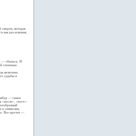
 смерти, которая
и как раз искомая,
» — сбылось. И
ей степенью
ак величина
ге судьбы и
амбур — самое
к «после», «пост»-
воеобразный
м и символам,
но. Все прочее —