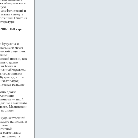
ова обыгрываются
вную
ь апофатически) и
встать к нему в
позиция? Ответ на
итературе.
007, 160 стр.
и Кукулина и
трального места
ческой рецепции.
альный
сской поэзии, как
вязь с целым
зм Блока и
нный наблюдатель»
 литературными
Кукулину, в том,
изъят пафос,
тическая реакция»
ано двояко:
бъективно
одионова — иной.
Дело не в масштабе
ессе. Маяковский
 произвел
и художественной
аваемо написаны в
олеть
ективной
их материалом
, например, в