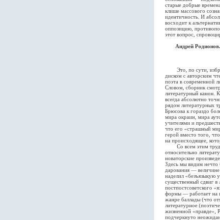
старые добрые времена
клише массового созна
идентичность. И абсол
восходит к альтернати
оппозицию, противопос
этот вопрос, спровоци
Андрей Родионов.
Это, по сути, избран
диском с авторским чт
поэта в современной л
Словом, сборник смот
литературный канон. К
всегда абсолютно точн
рядом литературных тр
Брюсова к гораздо бол
мира окраин, мира аут
учителями и предшеств
что его «страшный мир
герой вместо того, чт
на происходящее, кот
Со всем этим трудно 
относительно литерату
новаторские произведе
Здесь мы видим нечто 
дарования — величине
наделил «безъязыкую у
существенный сдвиг в
постпостсоветского «
формы — работает на 
жанре баллады (что от
литературное (поэтиче
жизненной «правде», Р
подчеркнуто неожиданн