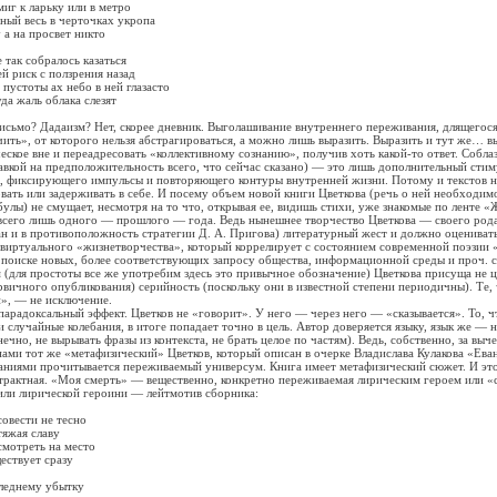
 ларьку или в метро
весь в черточках укропа
на просвет никто
к собралось казаться
ск с ползрения назад
тоты ах небо в ней глазасто
жаль облака слезят
о? Дадаизм? Нет, скорее дневник. Выголашивание внутреннего переживания, длящегося
чить», от которого нельзя абстрагироваться, а можно лишь выразить. Выразить и тут же… в
еское вне и переадресовать «коллективному сознанию», получив хоть какой-то ответ. Соблаз
авкой на предположительность всего, что сейчас сказано) — это лишь дополнительный стим
а, фиксирующего импульсы и повторяющего контуры внутренней жизни. Потому и текстов 
овать или задерживать в себе. И посему объем новой книги Цветкова (речь о ней необходим
улы) не смущает, несмотря на то что, открывая ее, видишь стихи, уже знакомые по ленте 
всего лишь одного — прошлого — года. Ведь нынешнее творчество Цветкова — своего рода
н и в противоположность стратегии Д. А. Пригова) литературный жест и должно оценивать
виртуального «жизнетворчества», который коррелирует с состоянием современной поэзии «
 поиске новых, более соответствующих запросу общества, информационной среды и проч. 
 (для простоты все же употребим здесь это привычное обозначение) Цветкова присуща не ц
рвичного опубликования) серийность (поскольку они в известной степени периодичны). Те, 
», — не исключение.
доксальный эффект. Цветков не «говорит». У него — через него — «сказывается». То, чт
 случайные колебания, в итоге попадает точно в цель. Автор доверяется языку, язык же — 
нечно, не вырывать фразы из контекста, не брать целое по частям). Ведь, собственно, за выч
нами тот же «метафизический» Цветков, который описан в очерке Владислава Кулакова «Ева
ваниями прочитывается переживаемый универсум. Книга имеет метафизический сюжет. И э
трактная. «Моя смерть» — вещественно, конкретно переживаемая лирическим героем или «
или лирической героини — лейтмотив сборника:
ести не тесно
жая славу
треть на место
твует сразу
днему убытку