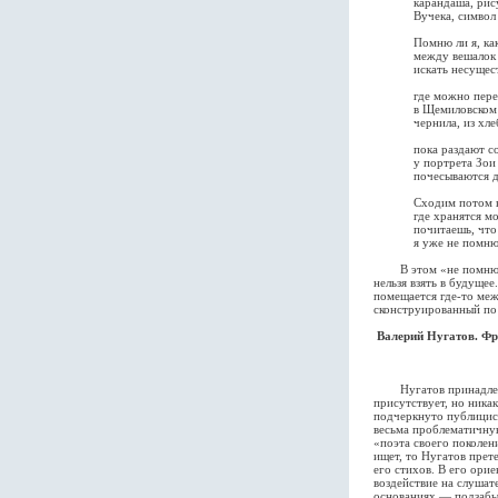
карандаша, рисую
Вучека, символ зи
Помню ли я, как пр
между вешалок в з
искать несуществ
где можно пересиде
в Щемиловском парк
чернила, из хлеба ч
пока раздают солян
у портрета Зои К
почесываются девоч
Сходим потом в му
где хранятся мои р
почитаешь, что я п
я уже не помню
В этом «не помню» — 
нельзя взять в будуще
помещается где-то м
сконструированный по
Валерий Нугатов. Фр
Нугатов принадлежит к
присутствует, но никак
подчеркнуто публицист
весьма проблематичну
«поэта своего поколен
ищет, то Нугатов прете
его стихов. В его ори
воздействие на слушат
основаниях — подзабыт