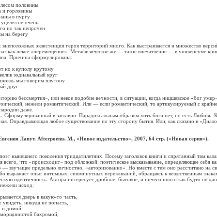
есом половины
и горловины
ны в пургу
елел не очень
но так непрочен
 на берегу
еположных экзистенции героя территорий много. Как выстраивается и множество версий
 раз как некое «перемещение». Метафизическое же — такое впечатление — в универсуме книг
ина. Причина сформулирована:
но к куполу крутому
ик зодиакальный круг
ль мы говорим плутону
й друг
ию бессмертия», или некое подобие вечности, в ситуации, когда ницшевское «бог умер
тоический, нежели романтический. Или — если романтический, то артикулируемый с крайн
пародии даже.
формулированный в заглавии. Парадоксальным образом хоть бога нет, но есть Любовь. К
ная. Оправдывающая любое существование по эту сторону бытия. Или, как сказано в «Диало
Евгения Лавут. Afterpoems. М., «Новое издательство», 2007, 64 стр. («Новая серия»).
 нынешнего поколения тридцатилетних. Посему заголовок книги и спрятанный там кал
я всего, что «происходит» под обложкой: поэтическое высказывание, определяющее себя ка
 — звучащее предельно личностно, «авторизованно». Но вместе с тем оно рассчитано на с
Ибо выражает опыт интимных, сиюминутных переживаний, обращаясь к вещественным знака
кую идентичность. Автора интересует дробное, бытовое, и ничего иного как будто не да
 нежели исход:
ется дверь в какую-то часть,
деть, никуда не попасть,
и домой,
рщинистой бахромой,