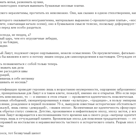
 копья, разжимать кулаки,
годних платьев вынимать бумажные носовые платки.
о неразличимы, прочитать их невозможно. Они, как сказано в одном стихотворении, н
орого оказывается неограниченна, материально выражено («прошлогодние платья», «нос
лете, означающая начало осени), оно в буквальном смысле телесно, поскольку деформирует 
еред кем особо раздеться.
ода, не пиздец, а?
царь, чем его игрушечные лебядки,
на блядки,
адки.
авут, подлежит скорее ощупыванию, нежели осмыслению. Он преувеличенно, фатально 
к бы вживлен в него и потому лишен опоры для самоопределения в настоящем. Отчужден от
знакомиться с собой только теперь
вать как дела
 расходятся швы
аций,
ешь в себе неглинку
вать ее носишь?
икации приводят героиню лишь к возрастанию неуверенности, ощущению заброшенност
а, принципиальная для Лавут и в таком ключе, пожалуй, именно ею и открытая. Ибо если пе
ть невозможно, то — и именно в этом отказе — проявляется идентичность поколенческая.
х обобщений, сконцентрированных в языке «культуры», «традиции», в пользу эмпирики
оление, рожденное в первой половине 70-х, вынудили известные исторические обстоятельст
жалуй, лишь смена «декораций», «знаков эпохи». Коллективная же идентичность сфокусиро
ак обретал статус символа. Детство, проживаемое в инфантильную эпоху, эпоху застоя, у вс
Лавут возвращается к воспоминаниям того времени как к своего рода «матрице идентичн
теперь лишь в отчуждающей памяти. Брежневская эпоха для поколения тридцатилетних — эт
оправкой на ностальгию и неравнозначность частного и исторического опыта. Разрыв эпох 
ты:
, тот беззвучный шепот