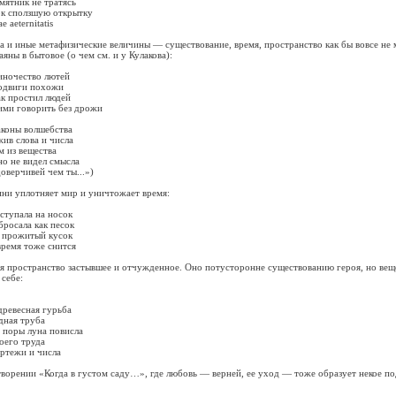
ник не тратясь
сползшую открытку
eternitatis
иные метафизические величины — существование, время, пространство как бы вовсе не 
яны в бытовое (о чем см. и у Кулакова):
очество лютей
виги похожи
простил людей
 говорить без дрожи
ны волшебства
 слова и числа
из вещества
не видел смысла
рчивей чем ты...»)
уплотняет мир и уничтожает время:
упала на носок
сала как песок
рожитый кусок
мя тоже снится
ространство застывшее и отчужденное. Оно потусторонне существованию героя, но вещ
себе:
весная гурьба
ая труба
оры луна повисла
го труда
ежи и числа
ении «Когда в густом саду…», где любовь — верней, ее уход — тоже образует некое п