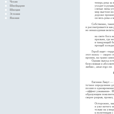
Чехия
теперь река за пл
Швейцария
уходит в рукава 
слепые липы угна
Швеция
мир выстоял но уц
Эстония
дороже прежнего 
Япония
он весь река а мы
Собственно, таких вн
и рассматривается как
но ненаходимая велич
на свете бога нет 
прильни, где невел
в танцующий бинок
прощай холодны
Герой ищет «территор
этот поиск — скорее с
иронии, на грани само
Однако выход есть. С
безусловная и абсолют
любви», amat ergo est.
Евгения Лавут — поэт
точное определение дл
поэзия и одновременно
«эффект узнавания». 
образующим поколенчес
скорее разрыв, провал,
Осторожно, закрыва
и уже ничего не уви
только на улицу 
к полотенцам с мо