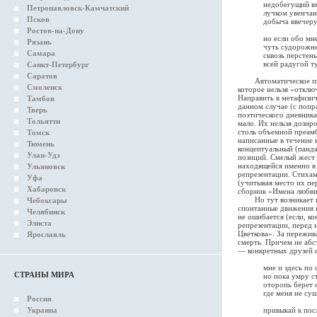
недобегущий вмиг к
Петропавловск-Камчатский
лучком увенчанный 
Псков
добыча ввечеру а 
Ростов-на-Дону
но если обо мне та
Рязань
чуть судорожней ри
Самара
сквозь перстень пус
всей радугой туда 
Санкт-Петербург
Саратов
Автоматическое письм
Смоленск
которое нельзя «отклю
Направить в метафизич
Тамбов
данном случае (с попр
Тверь
поэтического дневник
Тольятти
мало. Их нельзя дозир
столь объемной преамб
Томск
написанные в течение 
Тюмень
концептуальный (панда
Улан-Удэ
позиций. Смелый жест 
находящейся именно в
Ульяновск
репрезентации. Стихам
Уфа
(учитывая место их пе
Хабаровск
сборник «Имена любви
Но тут возникает пара
Чебоксары
спонтанные движения и
Челябинск
не ошибается (если, ко
Элиста
репрезентации, перед 
Цветкова». За пережи
Ярославль
смерть. Причем не абс
— конкретных друзей 
мне и здесь по сов
СТРАНЫ МИРА
но пока умру стя
оторопь берет смо
где меня не сущес
Россия
Украина
привыкай к после