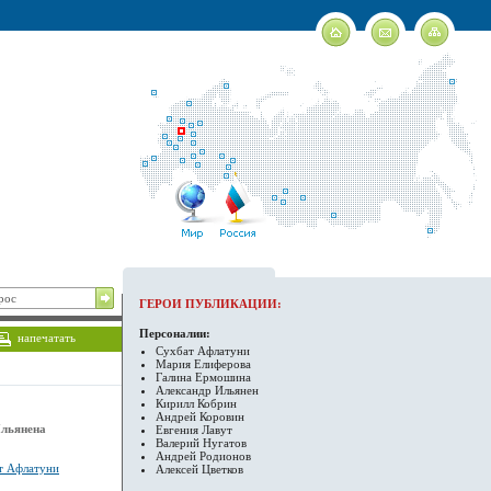
ГЕРОИ ПУБЛИКАЦИИ:
Персоналии:
напечатать
Сухбат Афлатуни
Мария Елиферова
Галина Ермошина
Александр Ильянен
Кирилл Кобрин
Андрей Коровин
Ильянена
Евгения Лавут
Валерий Нугатов
Андрей Родионов
т Афлатуни
Алексей Цветков