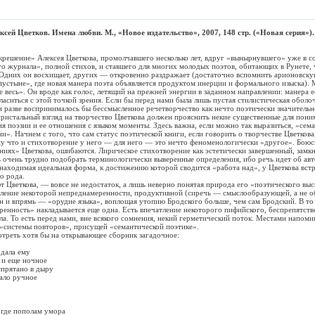
ксей Цветков. Имена любви. М., «Новое издательство», 2007, 148 стр. («Новая серия»).
ение» Алексея Цветкова, промолчавшего несколько лет, вдруг «вынырнувшего» уже в с
о журнала», полной стихов, и ставшего для многих молодых поэтов, обитающих в Рунете, 
 Одних он восхищает, других — откровенно раздражает (достаточно вспомнить арионовску
пустыне», где новая манера поэта объявляется продуктом инерции и формального изыска). 
не весь». Он вроде как голос, летящий на прежней энергии в заданном направлении: манера ес
ласиться с этой точкой зрения. Если бы перед нами была лишь пустая стилистическая оболоч
и разве воспринималось бы бессмысленное речетворчество как нечто поэтически значитель
пристальный взгляд на творчество Цветкова должен прояснить некие существенные для пони
я поэзии и ее отношения с языком моменты. Здесь важна, если можно так выразиться, «сем
и». Начнем с того, что сам статус поэтической книги, если говорить о творчестве Цветкова
у что и стихотворение у него — для него — это нечто феноменологически «другое». Боюсь,
ниях» Цветкова, ошибаются. Лирическое стихотворение как эстетически завершенный, замкн
сь очень трудно подобрать терминологически выверенные определения, ибо речь идет об авт
днаходимая идеальная форма, к достижению которой сводится «работа над», у Цветкова встр
о рода.
веткова, — вовсе не недостаток, а лишь неверно понятая природа его «поэтического выс
тление некоторой непреднамеренности, продуктивной (сиречь — смыслообразующей, а не 
н и впрямь — «орудие языка», воплощая утопию Бродского больше, чем сам Бродский. В то 
енность» накладывается еще одна. Есть впечатление некоторого пифийского, беспрепятст
а. То есть перед нами, вне всякого сомнения, некий герметический поток. Местами напоми
 «системы повторов», присущей «семантической поэтике».
ть хотя бы на открывающее сборник загадочное:
ала ему
 еще ночное
ятано в дыру
о ручное
е пополам умора