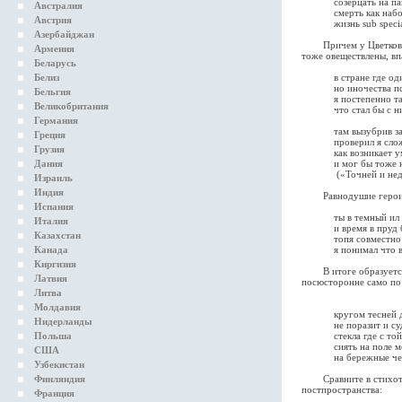
созерцать на памят
Австралия
смерть как набок 
Австрия
жизнь sub speciae a
Азербайджан
Причем у Цветкова и 
Армения
тоже овеществлены, впа
Беларусь
Белиз
в стране где один
но иночества под
Бельгия
я постепенно так 
Великобритания
что стал бы с ними
Германия
там вызубрив зако
Греция
проверил я сложив
Грузия
как возникает ум 
Дания
и мог бы тоже но 
(«Точней и недове
Израиль
Индия
Равнодушие героини 
Испания
ты в темный ил ст
Италия
и время в пруд бро
Казахстан
топя совместно п
Канада
я понимал что вре
Киргизия
В итоге образуется п
Латвия
посюсторонне само по 
Литва
Молдавия
кругом тесней дре
Нидерланды
не поразит и судн
Польша
стекла где с той п
сиять на поле мое
США
на бережные черт
Узбекистан
Финляндия
Сравните в стихотвор
постпространства:
Франция