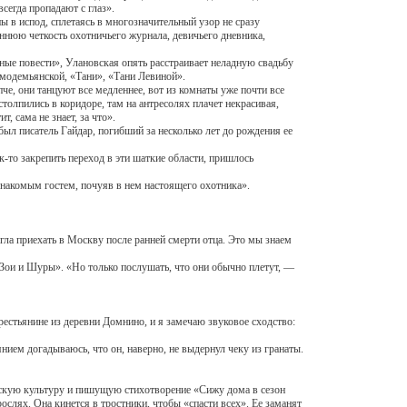
всегда пропадают с глаз».
 в испод, сплетаясь в многозначительный узор не сразу
еннюю четкость охотничьего журнала, девичьего дневника,
 повести», Улановская опять расстраивает неладную свадьбу
смодемьянской, «Тани», «Тани Левиной».
е, они танцуют все медленнее, вот из комнаты уже почти все
столпились в коридоре, там на антресолях плачет некрасивая,
, сама не знает, за что».
л писатель Гайдар, погибший за несколько лет до рождения ее
то закрепить переход в эти шаткие области, пришлось
накомым гостем, почуяв в нем настоящего охотника».
а приехать в Москву после ранней смерти отца. Это мы знаем
Зои и Шуры». «Но только послушать, что они обычно плетут, —
тьянине из деревни Домнино, и я замечаю звуковое сходство:
ием догадываюсь, что он, наверно, не выдернул чеку из гранаты.
скую культуру и пишущую стихотворение «Сижу дома в сезон
ослях. Она кинется в тростники, чтобы «спасти всех». Ее заманят