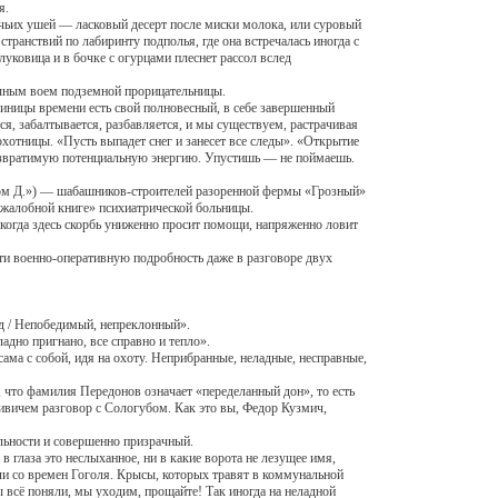
я.
ьих ушей — ласковый десерт после миски молока, или суровый
странствий по лабиринту подполья, где она встречалась иногда с
уковица и в бочке с огурцами плеснет рассол вслед
чным воем подземной прорицательницы.
ицы времени есть свой полновесный, в себе завершенный
ся, забалтывается, разбавляется, и мы существуем, растрачивая
охотницы. «Пусть выпадет снег и занесет все следы». «Открытие
евозвратимую потенциальную энергию. Упустишь — не поймаешь.
ом Д.») — шабашников-строителей разоренной фермы «Грозный»
 жалобной книге» психиатрической больницы.
огда здесь скорбь униженно просит помощи, напряженно ловит
и военно-оперативную подробность даже в разговоре двух
ид / Непобедимый, непреклонный».
дно пригнано, все справно и тепло».
а с собой, идя на охоту. Неприбранные, неладные, несправные,
то фамилия Передонов означает «переделанный дон», то есть
ивичем разговор с Сологубом. Как это вы, Федор Кузмич,
ьности и совершенно призрачный.
глаза это неслыханное, ни в какие ворота не лезущее имя,
няли со времен Гоголя. Крысы, которых травят в коммунальной
всё поняли, мы уходим, прощайте! Так иногда на неладной