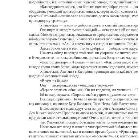
подробностей, и в интонационных порывах говора, то задушевного и 
«Благодарность кошек, кто больше помнит доброе слово — кошка и
ободранец, умеющий притвориться; кошка, которая любит хозяина за то
крысой Сивиллой и слышала ее вой; поэзию долгих часов засады, ко
проходящему трактору».
Улановская — и хозяин доброго слова, и смелый следопыт-хроник
Она ищет и находит смысл в каждой — остановленной ею навсегда 
смысл. Можно заупрямиться, отказаться от продолжения, сосредоточит
никому не ведомые смыслы». Улановская плачет всю ночь о счастье и 
охоты второго мая». «Ах, на какую тягу я сегодня не пошла». Толь
Здесь горюет сила о том, что не храбрым — победа, и не искусны
Никакая обида не чужда этой силе: ни укоризненно чистый словар
в Нечерноземье, ни тоска альбиносов, одичавших бесцветных маргар
«Доктор, доктор». «Я сказал — нельзя». «Как смеет радио говорит
каждое слово своих богов, когда здесь течет жизнь недолжная, немыс
Улановская, Аталанта в Калидоне, травящая диких кабанов, не пиш
подруг об ослепительной победе.
«В чем ты была?»
Она — пастернаковская «женщина в черкеске».
«Черкес оружием обвешан; / Он им гордится, им утешен: /... / Ничт
Ей не надо зеркала. «Хорошо выйти утром с ружьем на плече — слы
Все ладно пригнано. Но что за имена прыгают со страниц Улановско
как кикиморы, но милые Куца Барадкая, Тоня Нема, баба Растеряиха
В шестидесятые годы вдруг стал популярен в Америке Сологуб, и 
Дон Кихот наоборот. Прошло немного времени, и мне впервые повстр
придумали такое отталкивающее имя? Очень просто, ответил тот, в
Так Улановская и сама отбрасывает какие-то неотъемлемые начала
Несколько лет назад я нашел в университетской библиотеке на полк
напечатанное на экономной, как в военное время, бумаге, «Куца Бара
квартире, приносят хозяевам огромную «мостолыгу», а к контрольно