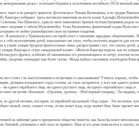
ем мемориальная доска с золотыми буквами в полутемном вестибюле 193-й женской шко
знает и по рапорту приятеля Достоевского Чокана Валиханова, и по трудам Вавилов
Кашгара сообщают. Здесь поставлен памятник на месте казни Адольфа Шлагинтвейта
енова-Тян-Шанского, один из пяти знаменитых братьев-путешественников родом из М
вез сведения о гибели Шлагинтвейта. Тезка Валиханова, фанатичный ходжа Вали-хан-т
которыми он любил разнообразить свои пустынные владения.
Я наткнулся у Пржевальского на такой отчет о тамошних народных обыкновениях. В 1
ут к себе на воспитание детей, выкалывают им глаза, чтобы получить жидкость для из
м и узким улицам бродили бритоголовые ламы, распространяя слух, что ловлю детей, да
м Кашгара в «утро синьдзянской казни». «Жители Кашгара видели, как по улицам го
 белокурого френга, особенно ей запомнились его развевающиеся по ветру золотые воло
 сведения очевидцев еще более скупы: «Когда войска союзников освободили Кашгар, у
его стоят с их выступлениями и встречами со школьниками! Учитесь хорошо, чтобы б
лицам, детишки вскидывают гордо головы, их глаза загораются, у всех как одного разве
 ни одного еврейского лица, ни одного русского лица, ни одного европейского лица.)».
ют на мотив «Каховки»: «Орленок, орленок, / Мой верный товарищ, / Ты видишь, что я
з другой песенки, постарше, из еврейской пасхальной «Хад гадья». Это козленок, купл
побьют палкой, палку сожжет огонь, огонь зальет вода, воду выпьет бык, быка зарежет мя
ой на забвение даже в призрачном обществе повести, как была бы вовсе невозможна
виной, упоминать о ней стало не принято. Имя ее все реже появлялось в газетах, по
»