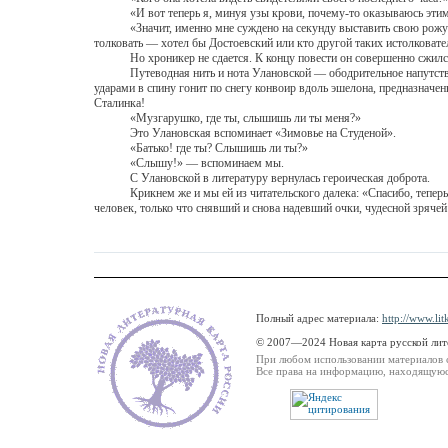
«И вот теперь я, минуя узы крови, почему-то оказываюсь этим
«Значит, именно мне суждено на секунду выставить свою рожу в эт
толковать — хотел бы Достоевский или кто другой таких истолковател
Но хроникер не сдается. К концу повести он совершенно сжился со 
Путеводная нить и нота Улановской — ободрительное напутствие то
ударами в спину гонит по снегу конвоир вдоль эшелона, предназначен
Сталинка!
«Музгарушко, где ты, слышишь ли ты меня?»
Это Улановская вспоминает «Зимовье на Студеной».
«Батько! где ты? Слышишь ли ты?»
«Слышу!» — вспоминаем мы.
С Улановской в литературу вернулась героическая доброта.
Крикнем же и мы ей из читательского далека: «Спасибо, теперь мы 
человек, только что снявший и снова надевший очки, чудесной зрячей
Полный адрес материала:
http://www.lit
© 2007—2024 Новая карта русской ли
При любом использовании материалов 
Все права на информацию, находящуюся