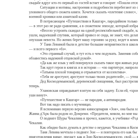
свадьбе вдруг кто-то первый из гостей встает и говорит: «Пошли отсю
Ситуации и мотивы, настроения и подробности перебегают из описат
уловимого общего сюжета книги. Хочется сказать «плетение словес»,
военной хроники или азиатской казни.
В потрясающем «Путешествии в Кашгар», пародийном только в том 
— в этот раз не ради сравнения, а в сюжетном эпизоде, который изб
«Весело устроить скандал на одной респектабельной свадьбе, как бы
ушли, надоевший спутник, который привел ее сюда, не знает, что дела
опухшая невеста. Но жених берет нашу героиню за руку, ведет в комнат
У Тани Левиной были в детстве большие неприятности в школе, она
— и всего первого «бэ».
«Это странный случай, и тут есть о чем подумать. Заменив собств
обзавестись надежной отцовской рукой».
«Да как же язык у ней повернулся сказать такое при живых родите
Так идут герои в книгах и в истории — «по партитуре, напроло
«Татьяна плохой товарищ и отрывается от коллектива».
«Тебя не арестуют, арестуют только твоих родителей», — утешае
Дед Космодемьянской, деревенский священник, был расстрелян крас
теперь.
Улановская оправдывает взятую на себя задачу. Если ей, «хронике
уши вянут».
«Путешествие в Кашгар» — не пародия, а антипародия.
Вот так надо писать о мученицах.
Я вспоминаю первую версию киносценария «Зоя», она была хороша, 
Жанна д'Арк была родом из Домреми. «Предателя, мнили, во мне вы н
О подвиге Шуры Чекалина я прочел, кажется, в учебнике «Родная реч
Чекалин.
Как обидно было думать в детстве о неудачах Чекалина и Космод
Таня Левина мечтала о подвиге Зои — и повторила его как бы зер
приготовления вина», предаст, как и Зою Космодемьянскую, свой — во