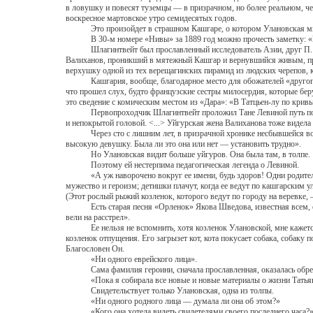
в ловушку и повесят туземцы — в призрачном, но более реальном, ч
воскресное мартовское утро семидесятых годов.
Это произойдет в страшном Кашгаре, о котором Улановская много 
В 30-м номере «Нивы» за 1889 год можно прочесть заметку: «Из 
Шлагинтвейт был прославленный исследователь Азии, друг П. Сем
Валиханов, проникший в мятежный Кашгар и вернувшийся живым, при
верхушку одной из тех верещагинских пирамид из людских черепов, 
Кашгария, вообще, благодарное место для обожателей «другого». 
что прошел слух, будто французские сестры милосердия, которые бер
это сведение с комическим местом из «Дара»: «В Татцьен-лу по кривы
Первопроходчик Шлагинтвейт проложил Тане Левиной путь по улица
и непокрытой головой. <...> Уйгурская жена Валиханова тоже видела
Через сто с лишним лет, в призрачной хронике несбывшейся войны,
высокую девушку. Была ли это она или нет — установить трудно».
Но Улановская видит больше уйгуров. Она была там, в толпе.
Поэтому ей нестерпима педагогическая легенда о Левиной.
«А уж наворочено вокруг ее имени, будь здоров! Одни родители ч
мужество и героизм; детишки плачут, когда ее ведут по кашгарским у
(Этот рослый рыжий козленок, которого ведут по городу на веревке, —
Есть старая песня «Орленок» Якова Шведова, известная всем, ее по
вели на расстрел».
Ее нельзя не вспомнить, хотя козленок Улановской, мне кажется, и
козленок отпущения. Его загрызет кот, кота покусает собака, собаку 
Благословен Он.
«Ни одного еврейского лица».
Сама фамилия героини, сначала прославленная, оказалась обреченн
«Пока я собирала все новые и новые материалы о жизни Татьяны Ле
Свидетельствует только Улановская, одна из толпы.
«Ни одного родного лица — думала ли она об этом?»
«Кого она хотела видеть свидетелями своего последнего часа?