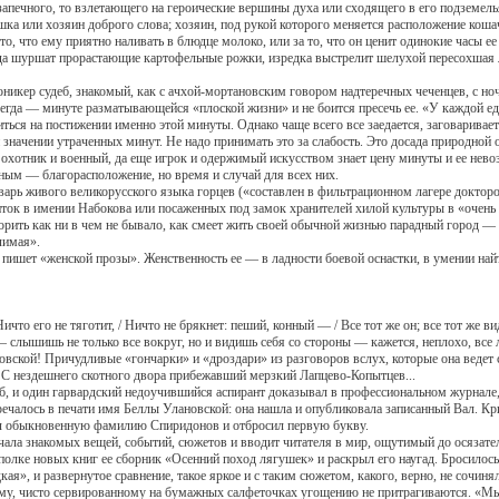
запечного, то взлетающего на героические вершины духа или сходящего в его подземель
ли хозяин доброго слова; хозяин, под рукой которого меняется расположение кошач
, что ему приятно наливать в блюдце молоко, или за то, что он ценит одинокие часы ее 
гда шуршат прорастающие картофельные рожки, изредка выстрелит шелухой пересохшая л
ер судеб, знакомый, как с ачхой-мортановским говором надтеречных чеченцев, с но
— минуте разматывающейся «плоской жизни» и не боится пресечь ее. «У каждой един
ься на постижении именно этой минуты. Однако чаще всего все заедается, заговаривает
значении утраченных минут. Не надо принимать это за слабость. Это досада природной 
ко охотник и военный, да еще игрок и одержимый искусством знает цену минуты и ее н
м — благорасположение, но время и случай для всех них.
ь живого великорусского языка горцев («составлен в фильтрационном лагере доктор
иток в имении Набокова или посаженных под замок хранителей хилой культуры в «очень
ь как ни в чем не бывало, как смеет жить своей обычной жизнью парадный город — к
лимая».
ет «женской прозы». Женственность ее — в ладности боевой оснастки, в умении найт
о его не тяготит, / Ничто не брякнет: пеший, конный — / Все тот же он; все тот же в
шишь не только все вокруг, но и видишь себя со стороны — кажется, неплохо, все ла
й! Причудливые «гончарки» и «дроздари» из разговоров вслух, которые она ведет сам
. С нездешнего скотного двора прибежавший мерзкий Лапцево-Копытцев...
один гарвардский недоучившийся аспирант доказывал в профессиональном журнале, ч
ечалось в печати имя Беллы Улановской: она нашла и опубликовала записанный Вал. Кр
зял обыкновенную фамилию Спиридонов и отбросил первую букву.
 знакомых вещей, событий, сюжетов и вводит читателя в мир, ощутимый до осязател
е новых книг ее сборник «Осенний поход лягушек» и раскрыл его наугад. Бросилось в 
дкая», и развернутое сравнение, такое яркое и с таким сюжетом, какого, верно, не сочи
му, чисто сервированному на бумажных салфеточках угощению не притрагиваются. «Мы 