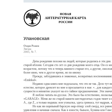
Улановская
Омри Ронен
Звезда
2005, № 7.
Даты рождения похожи на людей, которые родились в эти дни. Вот
старой яблони. Сегодня сто лет со дня рождения моего отца. Он со 
возрастом, потому что я теперь намного старше его, а другие, омоло
более явно, чем в другое время, но по-иному.
Прежде, заблудившись в знакомых, возвратных воспоминаниях, я д
«Emlekul».
Недавно одна книга мне подсказала, что это не так. Дело тут не во
естестве, которое дремлет во мне и просыпается в мае. «...для каждог
сущности и невнятно указует на его тайное предназначение. Эти зна
Я люблю читать по-русски. Это было бы естественно, поскольку б
«GARAGE». Меня же по старой памяти шестидесятых годов тянет и н
А., где Z., а только видишь: вон ухмылка, здесь гримаса, тут надрыв,
Но как ни ощипывай барскую жар-птицу злой смерд, все равно она
удивления и начиная сначала. Как в юности, бывало, Бунина или Гам