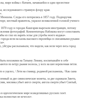
лы, мире войны с Китаем, начавшейся в одно прелестное
а, исследовавшего странную флору края.
».
юнхена. Следы его потерялись в 1857 году. Подпоручик
юре, местный правитель, украсил великолепной головой ученого
870 году в городах Кашгарии вырезали иностранцев, потому
готовления фотографий. Комментаторы Набокова могут сопоставить
бы из глаз их варить зелье для утробы моего кодака».
рода вели на казнь высокого европейца со связанными руками
сы».
йгуры рассказывали, что видели, как вели через весь город
ыть похожими на Татьяну Левину, воспитывайте в себе
ваются по ветру рыжие волосы, у всех на шее веревочная петля.
 уцелел, / Лети на станицу, родимой расскажешь, / Как сына
енный за две символические монеты, за две скрижали Завета,
сник, мясника убьет ангел смерти, ангела смерти убьет Святый,
 в идеологическом мире всамделишных русских газет.
ка полностью не исчезло».