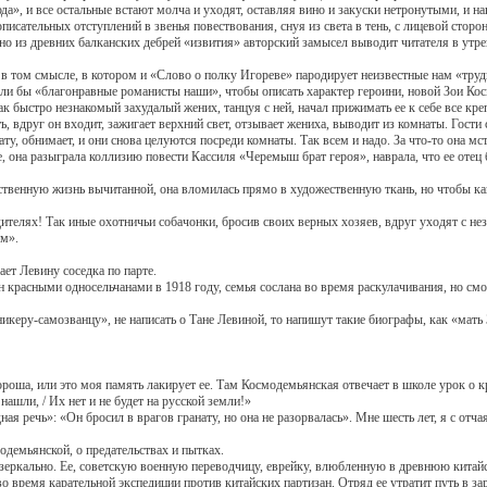
да», и все остальные встают молча и уходят, оставляя вино и закуски нетронутыми, и на
ельных отступлений в звенья повествования, снуя из света в тень, с лицевой стороны
 но из древних балканских дебрей «извития» авторский замысел выводит читателя в утр
смысле, в котором и «Слово о полку Игореве» пародирует неизвестные нам «трудные
рали бы «благонравные романисты наши», чтобы описать характер героини, новой Зои Ко
стро незнакомый захудалый жених, танцуя с ней, начал прижимать ее к себе все крепч
ть, вдруг он входит, зажигает верхний свет, отзывает жениха, выводит из комнаты. Гости 
у, обнимает, и они снова целуются посреди комнаты. Так всем и надо. За что-то она мстит
 разыграла коллизию повести Кассиля «Черемыш брат героя», наврала, что ее отец бы
енную жизнь вычитанной, она вломилась прямо в художественную ткань, но чтобы как-
лях! Так иные охотничьи собачонки, бросив своих верных хозяев, вдруг уходят с нез
м».
т Левину соседка по парте.
ными односельчанами в 1918 году, семья сослана во время раскулачивания, но смогл
ру-самозванцу», не написать о Тане Левиной, то напишут такие биографы, как «мать 
или это моя память лакирует ее. Там Космодемьянская отвечает в школе урок о крес
ашли, / Их нет и не будет на русской земли!»
ь»: «Он бросил в врагов гранату, но она не разорвалась». Мне шесть лет, я с отчаян
емьянской, о предательствах и пытках.
кально. Ее, советскую военную переводчицу, еврейку, влюбленную в древнюю китай
 время карательной экспедиции против китайских партизан. Отряд ее утратит путь в зар