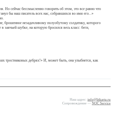
Но сейчас бессмысленно говорить об этом, это все равно что
анул бы наш писатель всех нас, собравшихся во имя его...»
ью.
е, брошенное незадачливому полуобутому солдатику, которого
в заячьей шубке, на которую бросился весь класс: беги,
их тростниковых дебрях!» И, может быть, она улыбнется, как
Наш адрес:
info@litkarta.ru
Сопровождение —
NOC Service