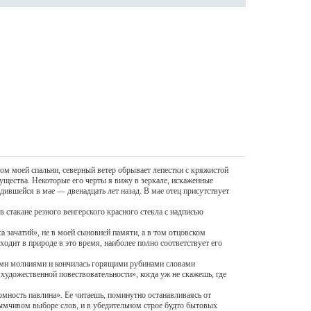
 моей спальни, северный ветер обрывает лепестки с кряжистой
ущества. Некоторые его черты я вижу в зеркале, искаженные
дившейся в мае — двенадцать лет назад. В мае отец присутствует
акане резного венгерского красного стекла с надписью
 зачатий», не в моей сыновней памяти, а в том отцовском
сходит в природе в это время, наиболее полно соответствует его
ими молниями и кончилась горящими рубинами словами
дожественной повествовательности», когда уж не скажешь, где
ость павлина». Ее читаешь, поминутно останавливаясь от
зымчивом выборе слов, и в убедительном строе будто бытовых