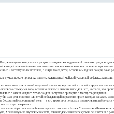
 двенадцатое мая, силится расцвести ландыш на задушенной плющом грядке под окном
мной каждый день моей жизни как соматическая и психологическая составляющая моего с
женные и поэтому более похожие, в лицах моих детей, особенно младшей дочери, тоже ро
умал: просто привычка памяти, календарный майский условный рефлекс, ландыши в ст
 мне самом как в новой отдельной личности, пустившей в старый мир росток «из хаоса
о человека есть время года, особенно важное и значительное для него, когда то, что прои
чительные в жизни каждого человека дни наступают примерно в месяц его рождения».
ы шла речь о поэзии или о той побеждающей поражение прозе, которая началась син
а бесцветный сегодняшний день — с его тремя или четырьмя привычными шаблонами «ху
 а там — «про генералов».
 снова обрастает волшебными перьями: вот книга Беллы Улановской «Личная нескромн
суна, Улановскую не спутаешь ни с кем, такой подземный голос судьбы слышится и в ра