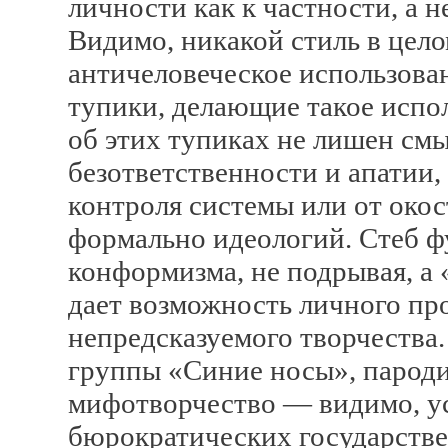
личности как к частности, а 
Видимо, никакой стиль в целом
античеловеческое использован
тупики, делающие такое испо
об этих тупиках не лишен см
безответственности и апатии,
контроля системы или от око
формально идеологий. Стеб ф
конформизма, не подрывая, а 
дает возможность личного пр
непредсказуемого творчества
группы «Синие носы», парод
мифотворчество — видимо, ус
бюрократических государстве