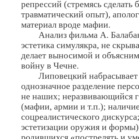
репрессий (стремясь сделать
травматический опыт), аполо
материал вроде мафии.
Анализ фильма А. Балабано
эстетика симулякра, не скры
делает выносимой и объясним
войну в Чечне.
Липовецкий набрасывает ос
однозначное разделение перс
не наших; неразвивающийся г
(мафии, армии и т.п.); налич
соцреалистического дискурса;
эстетизации оружия и формы)
родившихся «пострелять и ум