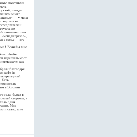
аково полезными
мать
ружкой, иногда
слишком много
знакомые» — у меня
х терпеть не
сследователя и
ветуюсь по
ействительностью.
о «менеджерское»,
ся в семье — это
дома? Если бы мне
йчас. Чтобы
ем переехать мост
пермаркету, как-
.
брали благодаря
м кафе (в
а литературный
. Есть
елосипедах
тим в Эстонии
города, бывая в
третьей стороны, я
ь хоть один
славно. Мне
о и стало, я не