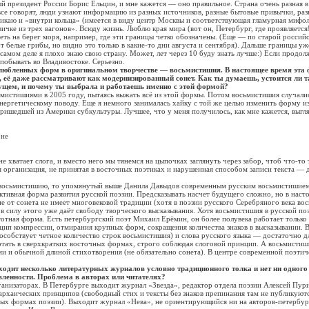
 президент России Борис Ельцин, и мне кажется — оно правильное. Страна очень разная 
 все говорят, люди узнают информацию из разных источников, разные бытовые привычки, ра
икаю и «внутри кольца» (имеется в виду центр Москвы и соответствующая гламурная мифол
вичке из трех вагонов». Всюду жизнь. Люблю края мира (вот он, Петербург, где проявляется
ть на берег моря, например, где эти границы четко обозначены. (Еще — по старой россий
т белые грибы, но видно это только в какие-то дни августа и сентября). Дальше границы уж
самом деле я плохо знаю свою страну. Может, лет через 10 буду знать лучше:) Если продолж
побывать во Владивостоке. Серьезно.
злюбленных форм в оригинальном творчестве — восьмистишия. В настоящее время эта
 её даже рассматривают как модернизированный сонет. Как ты думаешь, устоится ли т
ущем, и почему ты выбрала и работаешь именно с этой формой?
тишиями в 2005 году, пытаясь выжать всё из этой формы. Потом восьмистишия случалис
нергетическому поводу. Еще я немного занималась хайку с той же целью изменить форму и
ришедшей из Америки субкультуры. Лучшее, что у меня получилось, как мне кажется, выгля
не
е хватает слога, и вместо него мы тянемся на цыпочках заглянуть через забор, чтоб что-то
организация, не принятая в восточных поэтиках и нарушенная способом записи текста — 
сьмистишию, то упомянутый выше Данила Давыдов современным русским восьмистишием 
уктивная форма развития русской поэзии. Предсказывать насчет будущего сложно, но в нас
е от сонета не имеет многовековой традиции (хотя в поэзии русского Серебряного века в
и в силу этого уже даёт свободу творческого высказывания. Хотя восьмистишия в русской по
отная форма. Есть петербургский поэт Михаил Ерёмин, он более полувека работает только
цип компрессии, отмирания крупных форм, сокращения количества знаков в высказывании. В
особствует четное количество строк восьмистишия) и слова русского языка — достаточно д
тать в сверхкратких восточных формах, строго соблюдая слоговой принцип. А восьмистиши
 и обычной длиной стихотворения (не обязательно сонета). В центре современной поэтич
ходит несколько литературных журналов условно традиционного толка и нет ни одного
ленности. Проблема в авторах или читателях?
аторах. В Петербурге выходит журнал «Звезда», редактор отдела поэзии Алексей Пур
архаических принципов (свободный стих и тексты без знаков препинания там не публикуютс
ных формах поэзии). Выходит журнал «Нева», не ориентирующийся ни на авторов-петербур