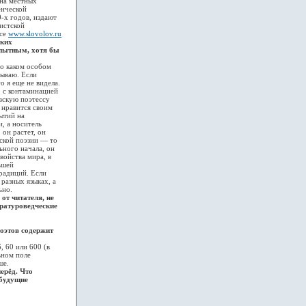
 на местных
енческой
-х годов, издают
истской
рсе
www.slovolov.ru
ских
опытным, хотя бы
о каком особом
рываю. Если
о я еще не видела.
, с контаминацией
вскую поэтессу
 нравится своим
ытий на
, а носитель
он растет, он
сской поэзии — то
ьного начала, он
войства мира, в
ьшей
традиций. Если
разных языках, а
ьно.
от читателя, не
ературоведческие
поэтов содержит
 60 или 600 (в
ьном поле
ше.
ерёд. Что
 будущие