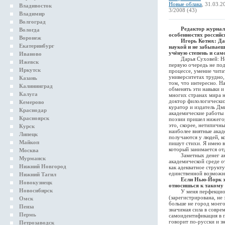
Новые облака
, 31.03.2
Владивосток
3/2008 (43)
Владимир
Волгоград
Редактор журнал
Вологда
особенностях российс
Воронеж
Игорь Котюх: Да
Екатеринбург
наукой и не забываеш
учёную степень и сам
Иваново
Дарья Суховей: Не об
Ижевск
первую очередь не под
Иркутск
процессе, умение чита
университетах трудно,
Казань
том, что интересно. Н
Калининград
обменять эти навыки и 
Калуга
многих странах мира н
доктор филологически
Кемерово
куратор и издатель Дм
Краснодар
академические работы 
Красноярск
поэзии пришел нижего
это, скорее, нетипичн
Курск
наиболее внятные акад
Липецк
получаются у людей, к
Майкоп
пишут стихи. Я имею 
который занимается от
Москва
Заметных денег акаде
Мурманск
академической среде о
Нижний Новгород
как адекватное структ
единственной возможн
Нижний Тагил
Если Нью-Йорк э
Новокузнецк
относишься к такому 
Новосибирск
У меня перфекционизм
(зарегистрирована, не 
Омск
больше не город моего
Пенза
значимая сила в совре
Пермь
самоидентификация в п
говорит по-русски и з
Петрозаводск