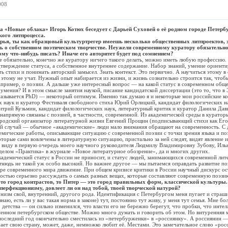
008
а «Новые облака» Игорь Котюх беседует с Дарьей Суховей о её родном городе Петербур
кого литпроцесса.
рья, ты как образцовый культуртрегер имеешь несколько общественных литпроектов,
ь о собственном поэтическом творчестве. Неужели современному куратору обязательн
ому что-нибудь писать? Иначе его авторитет будет под сомнением?
язательно, конечно же куратору ничего такого делать, можно иметь любую профессию.
тверждение статуса, а собственное внутреннее содержание. Набор знаний, умение ориенти
ть стихи и понимать авторский замысел. Знать контекст. Это первично. А научиться этому 
 этому не учат. Нужный опыт набирается из жизни, и жизнь сознательно строится так, чтоб
апример, о поэзии. А дальше уже интересный вопрос — на какой статус в современном общ
умения? И в этом смысле занятия наукой, писание кандидатской диссертации (это то, что в 
азывается PhD) — некоторый оптимум. Именно так думаю я и некоторые мои российские ко
х наук и куратор Фестиваля свободного стиха Юрий Орлицкий, кандидат филологических н
итрий Кузьмин, кандидат филологических наук, литературный критик и куратор Данила Дав
напрямую связаны с поэзией, в частности, современной. Из академической среды в куратор
родский организатор литературной жизни Евгений Прощин (подписывающий стихи как Его
ый случай — обычное «академические» люди мало внимания обращают на современность. С 
емические работы, описывающие ситуацию с современной поэзии с точки зрения языка и по
оторые сами вовлечены в литературную ситуацию, пристально за ней следят, видят явление 
в виду в первую очередь моего научного руководителя Людмилу Владимировну Зубову, Иль
делом «Практика» в журнале «Новое литературное обозрение», да и многих других.
мический статус в России не приносит, и статус людей, занимающихся современной лит
тнюдь не такой уж особо высокий. Но важнее другое — мы пытаемся оправдать развитие по
уре современного мира движение. При общем кризисе критики в России научный дискурс ос
остью серьезно рассуждать о самых разных вещах, которые составляют современную поэзи
то город контрастов, то Питер — это город правильных форм, классической культуры.
перфекционизму, довлеет ли он над тобой, твоей творческой натурой?
 свой, внутренний, другого рода. Идентификация с Петербургом меня пугает и страши
знаю, есть ли у вас такая норма в законе) тут, постоянно тут живу, у меня тут семья. Мне б
 детства — он сильно изменился, что власти его не бережно берегут, что пробки, что интел
менном петербургском обществе. Можно много думать и говорить об этом. Но внтуренняя 
оследний год окончательно сместилась из «петербурженки» в «россиянку». А россиянин —
нает свою страну, может, даже, немножко любит её. Местами. Это замечательное слово «росс