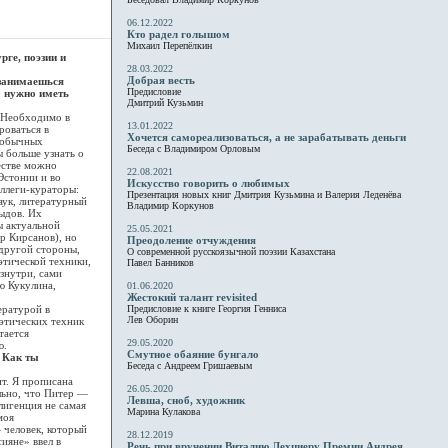
06.12.2022
Кто радел голышом
Михаил Перепёлкин
ге, поэзии и
28.03.2022
Добрая весть
 занимаешься
Предисловие
о нужно иметь
Дмитрий Кузьмин
 Необходимо в
13.01.2022
роваться в
Хочется самореализоваться, а не зарабатывать деньги
в обычных
Беседа с Владимиром Орловым
ы больше узнать о
естве можно
22.08.2021
Эстонии и во
Искусство говорить о любимых
ллеги-кураторы:
Презентация новых книг Дмитрия Кузьмина и Валерия Леденёва
аук, литературный
Владимир Коркунов
ыдов. Их
ы актуальной
25.05.2021
р Кирсанов), но
Преодоление отчуждения
другой стороны,
О современной русскоязычной поэзии Казахстана
этической техники,
Павел Банников
изнутри, сами
ю Кукулина,
01.06.2020
Жестокий талант revisited
ературой в
Предисловие к книге Георгия Генниса
Лев Оборин
этических техник
тается
29.05.2020
ю.
Смутное обаяние бунгало
 Как ты
Беседа с Андреем Гришаевым
т. Я прописана
26.05.2020
ольно, что Питер —
Левша, сноб, художник
лигенция не самая
Марина Кулакова
моя
 человек, который
28.12.2019
ияне» ввел в
Речь при вручении Виталию Лехциеру Премии Андрея