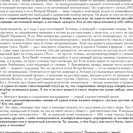
жизнь. И все. Время от времени затеваются и глохнут какие-то проекты, ориентированные
вучим можно считать альманах «Акт», не придерживающийся никакой эстетической и покол
чатающий интересные стихи (и не печатающий неитересных). Он существует с начала 2000
вская и художник и поэт Валерий Мишин — люди старшего поколения, родом из нонконформ
 этом издании наиболее свободный и адекватный подбор авторов. Он виден из сети на ресу
ить о современной русской литературе Эстонии, поскольку ты один из немногих россий
вляющих постоянный интерес к местным авторам. Кто из них представляется тебе люб
ствователь, за 2 года 2 раза посетивший Эстонию, и живущий с открытыми глазами. Ни 
ельствует, но напряженное внимание к поэзии на русском языке у меня есть, и я этого не ск
и Прийт Пармаксон. И ты. Мне интересны границы и странности, нечто непривычное, то, чег
в котором назвала. Doxie пытается экспериментировать с игрой подвижности смысла в слове
креннего человеческого лица за этими экспериментами. Этим она немного напоминает моско
анние стихи. Прийт — мы с ним много общались, когда я ездила в Таллинн в феврале — мне
 Сдвиг мира сделал его поэтом. (Он сам признается, что начал писать по-русски после соб
нкретный факт не очень важен.) Поэт — не просто человек, экспериментирующий со словами
о содержания. Хотя Прийт человек мятущийся, и допускающий иногда наивные странности, 
мир, и я думаю, он будет успешен через несколько лет. Если искать какую-то аналогию в ру
Герман Лукомников, тоже играющий со словами. У Лукомникова, правда, меньше чисто визуал
Прийт — немного художник. Что же касается поэта Игоря Котюха — то он пытается понять с
ет это нетривиально. Отличается от прочих живущих в Эстонии русскоязычных авторов бол
пейский литературный процесс, и поисками на русском языке, которые растут из западных 
алогию Котюху, то это будет рижская текст-группа «Орбита», участники которой пишут на 
Что в Эстонии при общем небольшом количестве литераторов — весьма нормально и правил
в одном из своих стихотворений сетует на то, что современная литература отвернулась 
способна зализывать раны. А что если поэт решает в своем творчестве какие-нибудь лит
к ты?
Контраст формы и содержания высказывания — старый художественный приём.
ать твое аргументированное мнение об одном очень важном вопросе: сколько русских 
? Кто эти люди?
Это люди, имеющие свое лицо и умеющие показать его средствами русского языка. Про 6,
конечно, прекрасная история, но она не имеет ничего общего с действительностью. В медиал
нижной полке интеллигента — 60, на книжной полке специалиста — 600, а мир гораздо боль
 должна дружить с тайм-менеджментом, планируя некоторые мероприятия за месяцы вп
ганизованностью в творческой плоскости. Ты знаешь, о чём будут, или могут быть, твои
орма и тематика?
тся поговорить «за жисть», а с кем — «за литературу»? Почему именно с ними?