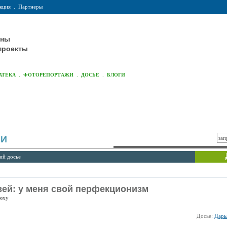
кция
.
Партнеры
оны
проекты
.
.
.
АТЕКА
ФОТОРЕПОРТАЖИ
ДОСЬЕ
БЛОГИ
ИИ
ий досье
ей: у меня свой перфекционизм
юху
Досье:
Дарь