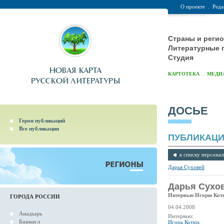
О проекте
.
Реда
Страны и реги
Литературные 
Студия
.
КАРТОТЕКА
МЕДИ
ДОСЬЕ
Герои публикаций
Все публикации
ПУБЛИКАЦ
к списку персонал
Дарья Суховей
Дарья Сухов
Интервью Игорю Кот
ГОРОДА РОССИИ
04.04.2008
Анадырь
Интервью:
Барнаул
Игорь Котюх