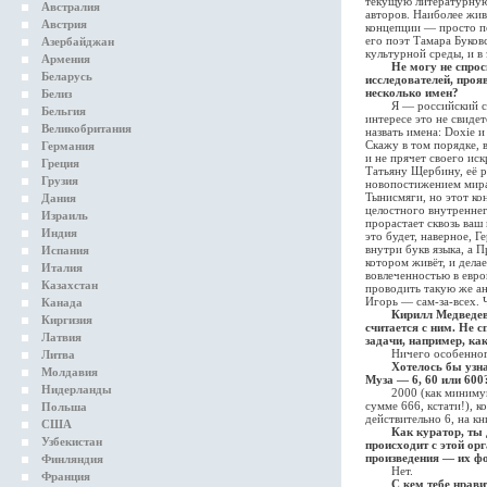
текущую литературную 
Австралия
авторов. Наиболее жи
Австрия
концепции — просто пе
его поэт Тамара Буко
Азербайджан
культурной среды, и в
Армения
Не могу не спрос
Беларусь
исследователей, проя
несколько имен?
Белиз
Я — российский стран
Бельгия
интересе это не свидет
Великобритания
назвать имена: Doxie 
Скажу в том порядке, 
Германия
и не прячет своего ис
Греция
Татьяну Щербину, её р
Грузия
новопостижением мира.
Тынисмяги, но этот ко
Дания
целостного внутреннег
Израиль
прорастает сквозь ваш 
Индия
это будет, наверное, 
внутри букв языка, а 
Испания
котором живёт, и дела
Италия
вовлеченностью в евро
Казахстан
проводить такую же ан
Игорь — сам-за-всех. 
Канада
Кирилл Медведев 
Киргизия
считается с ним. Не 
Латвия
задачи, например, ка
Ничего особенного. 
Литва
Хотелось бы узн
Молдавия
Муза — 6, 60 или 600
Нидерланды
2000 (как минимум). 
сумме 666, кстати!), 
Польша
действительно 6, на к
США
Как куратор, ты
Узбекистан
происходит с этой ор
произведения — их ф
Финляндия
Нет.
Франция
С кем тебе нрави