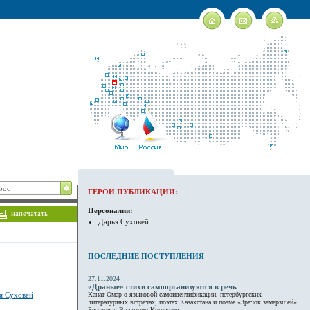
ГЕРОИ ПУБЛИКАЦИИ:
Персоналии:
напечатать
Дарья Суховей
ПОСЛЕДНИЕ ПОСТУПЛЕНИЯ
27.11.2024
«Драные» стихи самоорганизуются в речь
я Суховей
Канат Омар о языковой самоидентификации, петербургских
литературных встречах, поэтах Казахстана и поэме «Зрачок замёрзшей».
Беседовал Владимир Коркунов