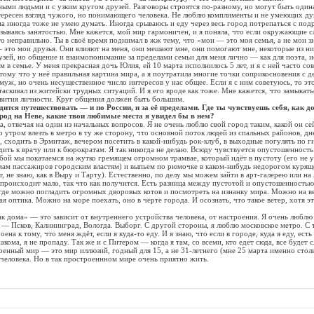
людьми и с узким кругом друзей. Разговоры строятся по-разному, но могут быть один
тересен взгляд чужого, но понимающего человека. Не люблю комплименты и не умеющих ду
ма иногда тоже не умею думать. Иногда срываюсь и еду через весь город потрепаться с под
зываясь занятостью. Мне кажется, мой мир гармоничен, и я поняла, что если окружающие 
то неправильно. Ты в своё время поднимал в жж тему, что «мои — это моя семья, а не мои 
 это мои друзья. Они влияют на меня, они мешают мне, они помогают мне, некоторые из ни
зей, но общение и взаимопонимание за пределами семьи для меня лично — как для поэта, и
 в семье. У меня прекрасная дочь Юлия, ей 10 марта исполнилось 5 лет, и я с ней часто со
ому что у неё правильная картина мира, а я поутратила многие точки соприкосновения с д
муж, но очень несущественное число интересов у нас общее. Если я с ним советуюсь, то эт
таскивал из житейски трудных ситуаций. И я его вроде как тоже. Мне кажется, что замыкать
звития личности. Круг общения должен быть большим.
дится путешествовать — и по России, и за её пределами. Где ты чувствуешь себя, как 
род на Неве, какие твои любимые места я увидел бы в нем?
твечая на один из начальных вопросов. Я не очень люблю свой город таким, какой он се
о утром влезть в метро в ту же сторону, что основной поток людей из спальных районов, дн
, сходить в Эрмитаж, вечером посетить в какой-нибудь рок-клуб, в выходные погулять по ги
дить к врачу или к бюрократам. Я так никогда не делаю. Всюду чувствуется опустошенность
 мы покатаемся на жутко гремящем огромном трамвае, который идёт в пустоту (его не у
ам пассажиров городским властям) и выпьем по рюмочке в каком-нибудь недорогом куряще
т, не знаю, как в Выру и Тарту). Естественно, по делу мы можем зайти в арт-галерею или н
 происходит мало, так что как получится. Есть разница между пустотой и опустошенностью
где можно погладить огромных дворовых котов и посмотреть на изнанку мира. Можно на в
я оптика. Можно на море поехать, оно в черте города. И осознать, что такое ветер, хотя э
ома» — это зависит от внутреннего устройства человека, от настроения. Я очень люблю 
— Псков, Калининград, Вологда. Выборг. С другой стороны, я люблю московское метро. С 
оена к тому, что меня ждёт, если я куда-то еду. И я знаю, что если в городе, куда я еду, ест
накома, я не пропаду. Так же и с Питером — когда я там, со всеми, кто едет сюда, все будет 
оенный мир — это мир иллюзий, годный для 15, а не 31-летнего (мне 25 марта именно стольк
 человека. Но в так простроеннном мире очень приятно жить.