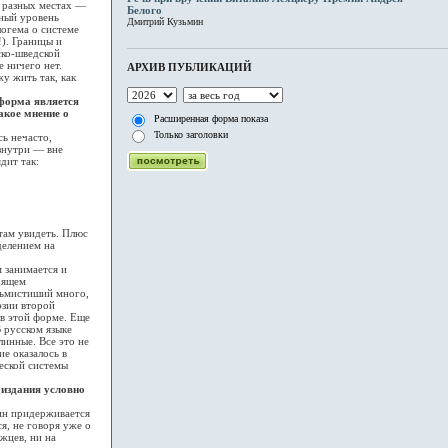
в разных местах —
Белого
зный уровень
Дмитрий Кузьмин
огема о системе
!). Границы и
ско-шведской
е ничего нет.
АРХИВ ПУБЛИКАЦИЙ
у жить так, как
 форма является
акое мнение о
Расширенная форма показа
Только заголовки
ь нечасто,
знутри — вне
дит так:
 там увидеть. Плюс
делением на
занимается и
тоящем
осьмистиший много,
эзии второй
 в этой форме. Еще
 русском языке
линные. Все это не
е оказалось в
еской системы
 издания условно
ин придерживается
я, не говоря уже о
жцев, ни на