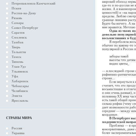
широкий обиход первый
Петропавловск-Камчатский
где-то и по-русски не
Псков
жизни. А я взаимопрон
ценностей) и «на паро
Ростов-на-Дону
пределы. Люблю смотре
Рязань
границе линиями расту
Самара
Будто бы ничего. А на 
мне нравится. Мечтаю 
Санкт-Петербург
Одна из твоих и
Саратов
довольно популярной,
Смоленск
восьмистишиях в буд
Я переболела восьмис
Тамбов
обычно по какому-то э
Тверь
популярной в России п
Тольятти
заборы такой
Томск
высоты что детям 
Тюмень
видно цветы_
Улан-Удэ
— в последней строке н
Ульяновск
рифменно-ритмическая 
Уфа
строки...
Хабаровск
Если вернуться к во
считает, что это прод
Чебоксары
восьмистишие в отличи
Челябинск
и они очень разные), 
Элиста
половины ХХ века част
есть такой общий прин
Ярославль
сильна рифма (чему сп
дает возможности рабо
середине — между ними
координат.
СТРАНЫ МИРА
В Петербурге вы
модернистской направ
Проблема — в организ
Россия
консервативных, даже 
более эксперименталь
Украина