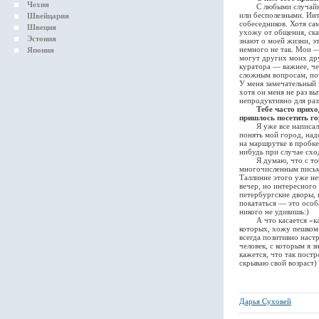
Чехия
С любыми случайными 
или бесполезными. Ин
Швейцария
собеседников. Хотя са
Швеция
ухожу от общения, ска
Эстония
знают о моей жизни, э
немного не так. Мои —
Япония
могут других моих дру
куратора — важнее, чем
сложным вопросам, пот
У меня замечательный 
хотя он меня не раз вы
непродуктивно для ра
Тебе часто прихо
пришлось посетить го
Я уже все написала, о
понять мой город, над
на маршрутке в пробке
нибудь при случае схо
Я думаю, что с тобой
многочисленным письм
Таллинне этого уже не
вечер, но интересного
петербургские дворы, 
покататься — это особа
никого не удивишь:)
А что касается «как д
которых, хожу пешком 
всегда позитивно настр
человек, с которым я з
кажется, что так постр
скрываю свой возраст)
Дарья Суховей