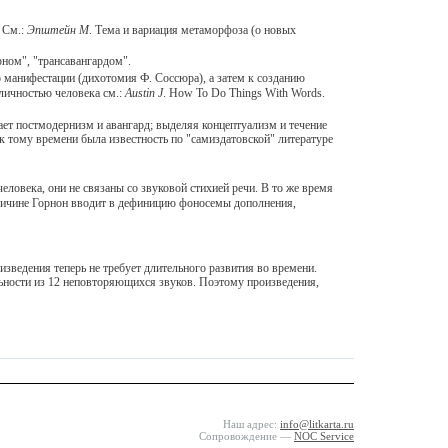
 См.:
Эпштейн
М
. Тема и вариация метаморфоза (о новых
рном", "трансавангардом".
о манифестации (дихотомия Ф. Соссюра), а затем к созданию
 личностью человека см.:
Austin J
. How To Do Things With Words.
ает постмодернизм и авангард; выделяя концептуализм и течение
к тому времени была известность по "самиздатовской" литературе
овека, они не связаны со звуковой стихией речи. В то же время
причине Горнон вводит в дефиницию фоносемы дополнения,
ведения теперь не требует длительного развития во времени.
льности из 12 неповторяющихся звуков. Поэтому произведения,
Наш адрес:
info@litkarta.ru
Сопровождение —
NOC Service