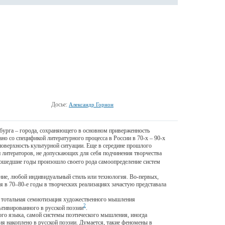
Досье:
Александр Горнон
бурга – города, сохраняющего в основном приверженность
но со спецификой литературного процесса в России в 70-х – 90-х
поверхность культурной ситуации. Еще в середине прошлого
 литераторов, не допускающих для себя подчинения творчества
 прошедшие годы произошло своего рода самоопределение систем
ние, любой индивидуальный стиль или технология. Во-первых,
я в 70–80-е годы в творческих реализациях зачастую представала
 тотальная семиотизация художественного мышления
2
ьтивированного в русской поэзии
.
го языка, самой системы поэтического мышления, иногда
я накоплено в русской поэзии. Думается, такие феномены в