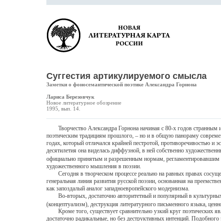
Суггестия артикулируемого смысла
Заметки о фоносемантической поэтике Александра Горнона
Лариса Березовчук
Новое литературное обозрение
1995, вып. 14.
Творчество Александра Горнона начиная с 80-х годов странным и н
поэтическим традициям прошлого, – но и в общую панораму современно
годах, который отличался крайней пестротой, противоречивостью и э
десятилетия она виделась диффузной, в ней собственно художествен
официально принятым и разрешенным нормам, регламентировавшим п
художественного мышления в поэзии.
Сегодня в творческом процессе реально на равных правах сосущест
генеральная линия развития русской поэзии, основанная на преемстве
как запоздалый аналог западноевропейского модернизма.
Во-вторых, достаточно авторитетный и популярный в культурных к
(концептуализм), деструкция литературного письменного языка, ценн
Кроме того, существует сравнительно узкий круг поэтических явле
достаточно радикальные, но без деструктивных интенций. Подобного 