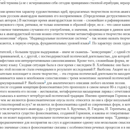
гией термина (а не с исчерпавшими себя сегодня принципами стилевой атрибуции, нераз
ценностям характер художественных идей, предлагаемых творчеством поэтов-авангард
ческим русским авангардом нынешних его восприемников. (Определенная деструктивност
ых авторов.) В настоящее время авангардистская поэзия – сложнейшее и рафинированное
 звукового строя, ритмики, не только изменения в образной сфере, но и – что самое ва
ляемое типичными случаями его употребления, и значения, возникающие в данном контек
а к авангардистской поэзии можно отнести течение метаметафоризма и творчество неск
оизнесения" образа. "Индивидуальные поэтические системы" – так можно назвать творч
4
касаются, в первую очередь, фундаментальных уровней языка
. По характеру своих худо
телей, с большим трудом выдерживая – иначе не скажешь– "конкуренцию", с одной сто
принимаемой, и, с другой, с постмодернистской поэтической деятельностью, для которо
нифестами или интерпретативными самоописаниями. Кроме того, сложнейшая форма, не г
ческому языку. Сходная ситуация была в свое время с наследием В. Хлебникова: оно был
ство этой поэзии не стали очевидными в результате исследований Р. Якобсона. Акцент н
тельно воплощает в своем творчестве, – эта сторона поэтической деятельности находится
инимается нами в неизбежном сопоставлении с тремя моментами: наличной поэтической
5
формулированный Р. Якобсоном
для аналитического описания любого явления поэзии.
сле создания концепции фоносемантики (что произошло в самом начале 80-х годов) сра
ого момента его поэзия – жестковатая, метафорически насыщенная лирика с отчетливой
сывалась в контекст петербургской поэтической традиции. Именно ориентация Горнона н
чем же являются фоносемантические опусы поэта: относятся ли они к сфере визуальной 
 стихотворений вслух? не является ли фоносемантика одной из современных форм, в кото
ти исторического авангарда – у футуристов А. Крученых, В. Гнедова, И. Терентьева, д
же заключается существо фоносемантики, созданной Горноном, и каковы ее генеративные
он может выразить персональное поэтическое видение и переживание мира. "Единицы ф
в, предназначенное для восприятия на слух и адресованное одному или нескольким смы
лово значимые слова в фоносемантике связаны с особенностями речевых процессов и в 