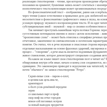
реализация стихотворения – чтение, при котором произведение обрета
похожими на орнамент; буквенная запись может сочетаться с квазипр
изопоэтического текста-композиции может организовываться посред
Но фоносемантический текст – изображение, равно как и вербальный
через чтение (самое естественное и привычное дело для любителей п
несоответствие в фоносемантике графического знака и звука, на осн
условную
природу звукового воспроизведения текста. И по идее читате
субстанционально иной – звуковой – мир со своими особенностями и
Так начинает проступать важнейшая черта поэтики Горнона: переор
суггестивным потенциалом именно в связи с актом исполнения – жив
"произнесения слова" – может быть отнесена к специфике речевых пр
отчетливое, законченное по синтаксическим и логическим параметрам
понятие. Он считал, что в речи звуковая и смысловая сторона нераз
отдельные высказывания на основе фразовых ударений, паузировки 
процесс – "говорение", а рече-мысль является подлинным фундамент
живое становление, которое демонстрирует специально созданная авт
На каком же языке пишет свои стихотворения поэт и читает их? Воп
обнаруживая внутри себя иные; начало и конец слов соединяются, но
единицами. Это закономерно приводит в недоумение как читателей, 
почти "обычного" по записи стихотворения "Ретро":
Скрип-пенье слов – паром-о-плот,
и целина как цель-ина-че,
ориентирует
о-болт-усов-ремéнной передачи
зерно
со школьных парт и проф
скор-миф на-сетке городов
немое-сей погонных мэтров
за новый выводок предметов