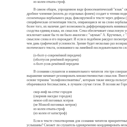
из колеи отката-строф.
В самом общем, упрощенном виде фоносемантический "язык" связан
дробное членение (вплоть до отдельных фонем) создает в чтении под
сегментации
вербального ряда, фиксируемой в тексте через дефисы 
специфическая сегментация текста, опирающаяся не на слово вербаль
более того, их наличие дает возможность дифференцировать минима
сходства единиц языка, их смыслов. Сема обеспечивает смысловую у
исключает какие бы то ни было аналогии с "заумью" А. Крученых, с 
смыслом слова и его порождает. И если в подобном ракурсе посмотре
чем дань графической условности. Зрение будет несколько раз возвр
поэтического текста, основанного на линейной последовательности сл
(о-болт-у-совремéнной передачи)
(оболтусов ремéнной передачи)
о-болт-усов-ремéнной передачи
В сознании слушателя и внимательного читателя эти три совершенно
выражение начинает резонировать множественностью смыслов. Вместо
основе термина "полифоносемантика", которым также иногда пользуетс
оборачивался бессмыслием, в лучшем случае гэгом. В поэзии же Горн
скор-миф на-сетке городов
(скормив наседке городов)
немое-сей погонных мэтров
(не Моисей погонных метров)
из колеи отката-строф
(из колеи от катастроф)
Если в тексте стихотворения для сознания читателя приоритетным я
услышаны? Сможет ли слушатель одновременно координировать нескол