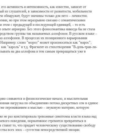
о активность и интенсивность, как известно, зависит от
ый из слушателей, в зависимости от развитости, мобильности
м обнаружит, будут значимы только для него – личностно.
нии, но при этом неразрывно связано с семантическими
ри этом с предыдущей и последующей единицей, – то есть
опыте априорно. Без этого фоносемантика никогда бы не стала
осредством группы так называемых
аллофонов
. В русском языке –
о аллофонов. В процессах их позиционного варьирования
 Например: слово "мороз" может произноситься как "марос";
как "кароль" и т.д. Фрагмент из стихотворения "В-день-трав-ли-
казывать на два аллофона и тем самым превращаться уже в
дино сливаются и физиологическое начало, и мыслительная
сновная нагрузка по объединению потока дискретных сем в единое
– уже переживанием и мыслью – звуковую материю, которую
 не раз констатировала тревожные симптомы власти языка над
чевого поведения, нормативное стремится превратиться в
я ставит то, что придает человеческому существованию свободу
ства всех эпох – суггестия непосредственной эмоции.