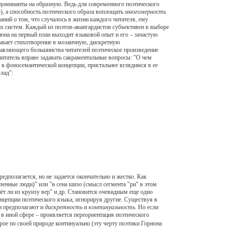
й доминанты на образную. Ведь для современного поэтического
), а способность поэтического образа воплощать
многомерность
аний о том, что случалось в жизни каждого читателя, ему
их систем. Каждый из поэтов-авангардистов субъективен в выборе
нона на первый план выходит языковой опыт и его – зачастую
ывает стихотворение в мозаичную, дискретную
одавляющего большинства читателей поэтическое произведение
читатель вправе задавать сакраментальные вопросы: "О чем
 в фоносемантической концепции, пристальнее вглядимся в ее
лад":
полагается, но не задается окончательно и жестко. Как
ленные люди)" или "в сена шизо (смысл сегмента "ри" в этом
нёт ли из круизу вер" и др. Становится очевидным еще одно
онцепции поэтического языка, игнорируя другие. Существуя в
ни предполагают и
дискретноcть
и
континуальность
. Но если
– в иной сфере – проявляется переориентация поэтического
орое по своей природе континуально (эту черту поэтики Горнона