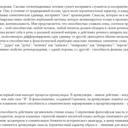
ния. Сколько сегментационных потоков сумеет воспринять слушатель (а восприятие, ег
я. Оно, в отличие от традиционной поэзии, здесь носит
вероятностный
характер, и кажд
ьные семиотические единицы, воспримет "свое" произведение. Смыслы, которые он в не
ужил некое свойство вербальной системы, которое активизируется только в произнесе
ия, континуальность. Мне представляется, что способностью узнавать семы, соотнося п
 – этой способностью любой человек, любой читатель должен обладать в своем речевом 
ма являет себя в речи, в реальной звуковой материи, в действиях речевого аппарата п
 позволяющую дифференцировать одну единицу от другой, приходится обычно нескольк
речи и способностью к фонологической атрибуции смыслово значимых элементов слова.
 "дудка" как "дутка"; "копилка" как "капилка"; "понарошку" как "понарожку"; "король" 
убинное свойство речепорождения, с одной стороны, а с другой – способность фонемы у
на первый план выходят процессы
артикуляции
. В артикуляции – живом действии – вое
 в чем-либо свое "Я". В фоносемантике, созданной Горноном, на артикуляцию ложится о
оем языковом опыте способность к семантическому варьированию и проартикулировать 
особность действием организовать стихию языка. Современная философская мысль уже
предметов, модели языковых стратегий лишают носителей языка свободы спонтанного ре
атив эксцентризм и сомнительную боевитость исторического авангарда, в центр внимани
становятся артикуляция смысла, вероятностный характер образа и – типичная для искус