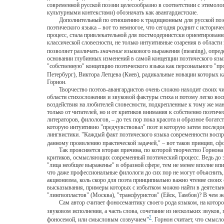
современной русской поэзии целесообразно в соответствии с этимоло
культурными контекстами) обозначать как авангардистские.
Дополнительный по отношению к традиционным для русской поэзии 
поэтического языка – вот то немногое, что сегодня роднит с истори
процесс, стала привлекательной для постмодернистски ориентированн
классической словесности, не только интуитивные озарения в области
позволяет различать
значение
языкового выражения (meaning), опреде
основании глубинных изменений в самой концепции поэтического язык
"собственную" концепцию поэтического языка как персонального "пр
Петербург), Виктора Летцева (Киев), радикальные новации которых 
Горнон.
Творчество поэтов-авангардистов очень сложно находит своих чита
области стихосложения и звуковой фактуры стиха и потому легко вос
воздействия на любителей словесности, подкрепленные к тому же ма
только от читателей, но и от критиков внимания к собственно поэти
литераторов, филологов, – до тех пор пока красота и образное богат
которую интуитивно "предчувствовал" поэт и которую затем последова
лингвистики. "Каждый факт поэтического языка современности воспр
данному проявлению практической задачей," – вот таков принцип, с
Так проясняется вторая причина, по которой творчество Горнона по
критиков, осмысляющих современный поэтический процесс. Ведь до эт
"лица необщее выраженье" в образной сфере, тем не менее вполне впи
что даже профессиональные филологи до сих пор не могут объяснить, 
акционизма, коль скоро для поэта принципиально важно чтение своих
высказывания, примеры которых с избытком можно найти в деятельнос
"лингвопластов" (Москва), "трансфуристов" (Ейск, Тамбов)? В чем 
Сам автор считает фоносемантику своего рода языком, на котором 
звуковом исполнении, а часть слова, сочетание из нескольких звуко
7
фоносемой, или смысловым созвучием"
. Горнон считает, что смыс