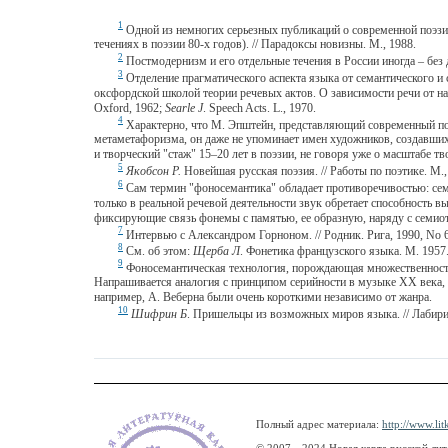
1
Одной из немногих серьезных публикаций о современной поэзии
течениях в поэзии 80-х годов). // Парадоксы новизны. М., 1988.
2
Постмодернизм и его отдельные течения в России иногда – без 
3
Отделение прагматического аспекта языка от семантического и
оксфордской школой теории речевых актов. О зависимости речи от на
Oxford, 1962;
Searle J
. Speech Acts. L., 1970.
4
Характерно, что М. Эпштейн, представляющий современный поэт
метаметафоризма, он даже не упоминает имен художников, создавших 
и творческий "стаж" 15–20 лет в поэзии, не говоря уже о масштабе тв
5
Якобсон Р.
Новейшая русская поэзия. // Работы по поэтике. М., 
6
Сам термин "фоносемантика" обладает противоречивостью: семы
только в реальной речевой деятельности звук обретает способность
фиксирующие связь фонемы с памятью, ее образную, наряду с семиот
7
Интервью с Александром Горноном. // Родник. Рига, 1990, No 6.
8
См. об этом:
Щерба Л
. Фонетика французского языка. М. 1957
9
Фоносемантическая технология, порождающая множественность с
Напрашивается аналогия с принципом серийности в музыке ХХ века, 
например, А. Веберна были очень короткими независимо от жанра.
10
Шифрин Б
. Пришельцы из возможных миров языка. // Лабирин
Полный адрес материала:
http://www.lit