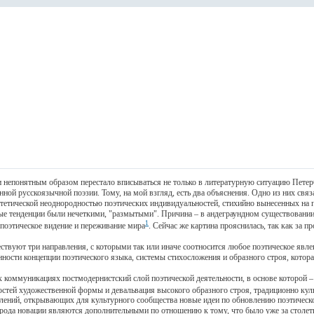
епонятным образом перестало вписываться не только в литературную ситуацию Петер
й русскоязычной поэзии. Тому, на мой взгляд, есть два объяснения. Одно из них связа
стетической неоднородностью поэтических индивидуальностей, стихийно вынесенных на 
ные тенденции были нечеткими, "размытыми". Причина – в андеграундном существовании
1
оэтическое видение и переживание мира
. Сейчас же картина прояснилась, так как за
вуют три направления, с которыми так или иначе соотносится любое поэтическое явле
нности концепции поэтического языка, системы стихосложения и образного строя, котора
оммуникациях постмодернистский слой поэтической деятельности, в основе которой –
остей художественной формы и девальвация высокого образного строя, традиционно кул
ний, открывающих для культурного сообщества новые идеи по обновлению поэтическо
рода новации являются дополнительными по отношению к тому, что было уже за столети