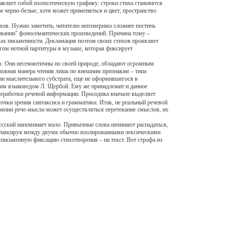
тавляет собой изопоэтическую графику: строки стиха становятся
м черно-белые, хотя может применяться и цвет; пространство
хов. Нужно заметить, читателю неизмеримо сложнее постичь
учивании" фоносемантических произведений. Причина тому –
мах письменности. Декламация поэтом своих стихов проявляет
логом нотной партитуры в музыке, которая фиксирует
в. Они несемиотичны по своей природе, обладают огромным
словная манера чтения лишь по внешним признакам – типа
ции мыслительного субстрата, еще не оформившегося в
им языковедом Л. Щербой. Ему же принадлежит и данное
ереработки речевой информации. Просодика вначале выделяет
точки зрения синтаксиса и грамматики. Итак, не реальный речевой
тоянии рече-мысли может осуществляться перетекание смыслов, их
усский напоминает мало. Привычные слова начинают распадаться,
, балансируя между двумя обычно изолированными лексическими
 письменную фиксацию стихотворения – на текст. Вот строфа из