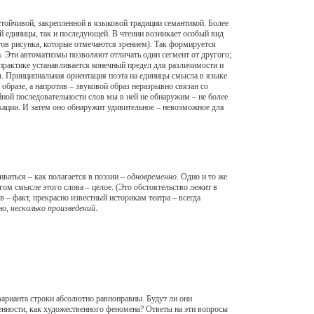
йчивой, закрепленной в языковой традиции семантикой. Более
й единицы, так и последующей. В чтении возникает особый вид
тов рисунка, которые отмечаются зрением). Так формируется
. Эти автоматизмы позволяют отличать один сегмент от другого;
практике устанавливается конечный предел для различимости и
. Принципиальная ориентация поэта на единицы смысла в языке
образе, а напротив – звуковой образ неразрывно связан со
ной последовательности слов мы в ней не обнаружим – не более
икации. И затем оно обнаружит удивительное – невозможное для
аться – как полагается в поэзии –
одновременно
. Одно и то же
м смысле этого слова – целое. (Это обстоятельство лежит в
 – факт, прекрасно известный историкам театра – всегда
но,
несколько произведений
.
арианта строки абсолютно равноправны. Будут ли они
енности, как художественного феномена? Ответы на эти вопросы