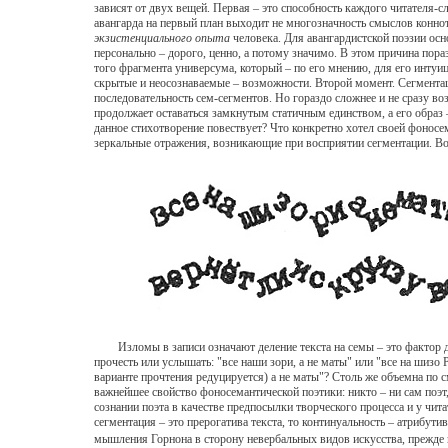
зависят от двух вещей. Первая – это способность каждого читателя-
авангарда на первый план выходит не многозначность смыслов коннота
экзистенциального опыта
человека. Для авангардистской поэзии осно
персонально – дорого, ценно, а потому значимо. В этом причина пор
того фрагмента универсума, который – по его мнению, для его интуи
скрытые и неосознаваемые – возможности. Второй момент. Сегментац
последовательность сем-сегментов. Но гораздо сложнее и не сразу в
продолжает оставаться замкнутым статичным единством, а его образ 
данное стихотворение повествует? Что конкретно хотел своей фоносе
зеркальные отражения, возникающие при восприятии сегментации. Вот 
Изломы в записи означают деление текста на семы – это фактор дис
прочесть или услышать: "все наши зори, а не маты" или "все на шиз
варианте прочтения редуцируется) а не маты"? Столь же объемна по с
важнейшее свойство фоносемантической поэтики: никто – ни сам поэт,
сознании поэта в качестве предпосылки творческого процесса и у чит
сегментация – это прерогатива текста, то континуальность – атрибут
мышления Горнона в сторону невербальных видов искусства, прежде