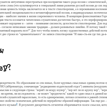
слушателя интуитивно перестроиться при восприятии такого рода поэзии с семиотическо
тов слова (что культивируется в генеральной линии развития русской поэзии до сих пор
вная ценность теперь заключается не в тексте стихотворения, а в переживании воспомин
азительной эмоциональности и метаметафорической поэзии, и индивидуальных поэтическ
ции – наиболее значим в жизни современного человека. В концепции фоносемантики Гор
ия текста осознается читателями-слушателями достаточно быстро, и это переформиров
озникает ощущение и – затем – понимание связности, целостности стихотворения. Для п
– согласно неписаным законам традиции – должен развиваться линейно. И потому такой 
мантикой выразить поэт?" Для того чтобы понять логику художественных действий поэта
две строки из "орнаментального" по записи стихотворения "И пако-сть-ям где тих да-в-
кретности. Но образование из сем новых, более крупных смысловых единиц поэтом пред
о РИО (аббревиатура, означающая "редакционно-издательский отдел") аниматы (воодушев
мыслам и следующая строка: "вернёт ли искру изувер"; "вер нет ли из круизу вер"; "вер
 ни критик, ни исследователь – не может "предпочесть" какой-то один смысл в данной к
ателей-слушателей параллельно, то есть одновременно, потоки сегментов в равной степе
ивное свойство психических действий по переработке образной информации. Так еще раз 
9
 всего музыки
. В результате дискретность сегментов оборачивается
полем смыслов
, кот