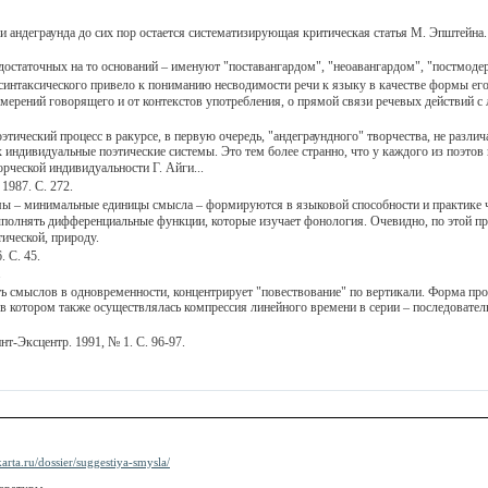
 андеграунда до сих пор остается систематизирующая критическая статья М. Эпштейна.
достаточных на то оснований – именуют "поставангардом", "неоавангардом", "постмоде
 синтаксического привело к пониманию несводимости речи к языку в качестве формы ег
мерений говорящего и от контекстов употребления, о прямой связи речевых действий с
ический процесс в ракурсе, в первую очередь, "андеграундного" творчества, не различ
индивидуальные поэтические системы. Это тем более странно, что у каждого из поэтов 
орческой индивидуальности Г. Айги...
1987. С. 272.
 – минимальные единицы смысла – формируются в языковой способности и практике чел
 выполнять дифференциальные функции, которые изучает фонология. Очевидно, по этой 
ической, природу.
 С. 45.
.
мыслов в одновременности, концентрирует "повествование" по вертикали. Форма произ
в котором также осуществлялась компрессия линейного времени в серии – последовате
т-Эксцентр. 1991, № 1. С. 96-97.
karta.ru/dossier/suggestiya-smysla/