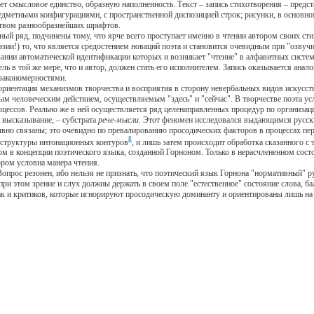
ет смысловое единство, образную наполненность. Текст – запись стихотворения – предс
едметными конфигурациями, с пространственной диспозицией строк; рисунки, в основно
ством разнообразнейших шрифтов.
 ряд, подчинены тому, что ярче всего проступает именно в чтении автором своих сти
оэзии!) то, что является средостением новаций поэта и становится очевидным при "озв
овании автоматической идентификации которых и возникает "чтение" в алфавитных систе
ль в той же мере, что и автор, должен стать его исполнителем. Запись оказывается ана
 закономерностями.
иентация механизмов творчества и восприятия в сторону невербальных видов искусст
ым человеческим действием, осуществляемым "здесь" и "сейчас". В творчестве поэта у
оцессов. Реально же в ней осуществляется ряд целенаправленных процедур по организа
 высказывание, – субстрата
рече-мысли
. Этот феномен исследовался выдающимся русск
рывно связаны; это очевидно по превалированию просодических факторов в процессах п
8
и структуры интонационных контуров
, и лишь затем происходит обработка сказанного с 
ом в концепции поэтического языка, созданной Горноном. Только в нерасчлененном сос
ором условна манера чтения.
рос резонен, ибо нельзя не признать, что поэтический язык Горнона "нормативный" р
 при этом зрение и слух должны держать в своем поле "естественное" состояние слова
так и критиков, которые игнорируют просодическую доминанту и ориентированы лишь на