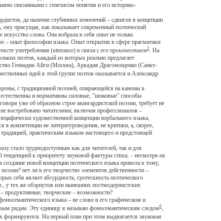
рывно связанными с генезисом понятия и его историко-
истов, да наличие глубинных изменений – сдвигов в концепции
ь, ему присущая, как показывает современный поэтический
 искусство слова. Она вобрала в себя опыт не только
жное – опыт философии языка. Опыт открытия в сфере прагматики
3
сте употребления (utterance) в связи с его
произнесением
. На
ольких поэтов, каждый из которых реально предлагает
ество Геннадия Айги (Москва), Аркадия Драгомощенко (Санкт-
жественных идей в этой группе поэтов оказывается и Александр
роны, с традиционной поэзией, опирающейся на каноны в
й естественны и нормативны силовые, "шоковые" способы
оворя уже об образном строе авангардистской поэзии, требует не
о не востребовано читателями, включая профессионалов –
а специфически художественной концепции вербального языка,
 в компетенции не литературоведения, не критики, а, скорее,
 традицией, практическим языком настоящего и предстоящей
зу стало труднодоступным как для читателей, так и для
 тенденцией к приоритету звуковой фактуры стиха, – несмотря на
а создание новой концепции поэтического языка привела к тому,
поэзии? нет ли в его творчестве элементов действенности –
рых себя являет абсурдность, гротескность поэтического
р., у тех же обэриутов или нынешних постмодернистских
 – продуктивные, творческие – возможности?
оносемантического языка – не слово в его графическом и
6
словым рядам. Эту единицу я называю фоносемантическим следом
,
них формируются. На первый план при этом выдвигается звуковая