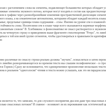
 с расчленением слова на элементы, подавляющее большинство которых обладает усто
вижные элементы звукового потока, которые могут входить в состав как предшествующе
(или в графике через разнообразнейшие изменения пространственной диспозиции элемен
ного языка, а на семантические автоматизмы, которыми обладает каждый носитель языка
льные, предельные единицы плана содержания –
семы
. Именно на уровне сем в языковой 
стойчивость слова. Носителями сем в языке чаще всего оказываются корневые морфемы
"самовитым словом" В. Хлебникова: в фоносемантике не смысл растворяется в звуковом 
ть на четвертую строку в приведенном выше фрагменте стихотворения "Ретро", то линей
ащаться к той или иной группе сегментов, чтобы удостовериться в правильности идентиф
ов:
 различные по смыслу строки реально должны "звучать", осмысляться и затем пережив
 линейно разворачивающегося во времени текста мы слышим полифоническое – в строго
я Горнон.) Сразу же вспоминается, что одновременное произнесение нескольких текстов
она в реальном "одноголосии" чтения и текста можно услышать, как это ни парадоксаль
вляется то, что записано, то для слухового восприятия два или даже три смысловых в
ько смысловых потоков? И главное – возникнет ли их переживание как эстетической ц