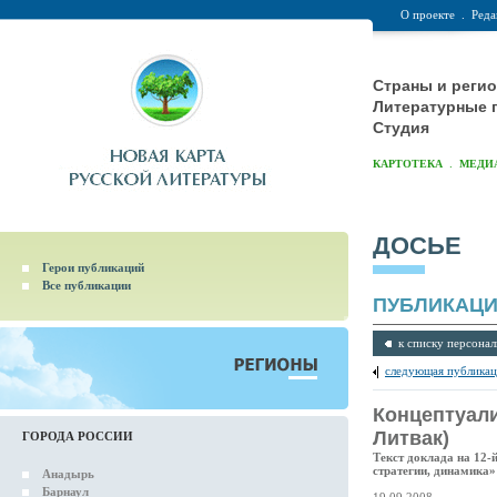
О проекте
.
Реда
Страны и реги
Литературные 
Студия
.
КАРТОТЕКА
МЕДИ
ДОСЬЕ
Герои публикаций
Все публикации
ПУБЛИКАЦ
к списку персонал
следующая публикац
Концептуали
Литвак)
ГОРОДА РОССИИ
Текст доклада на 12-
стратегии, динамика»
Анадырь
Барнаул