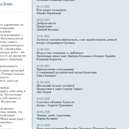
та Литвак
06.12.2022
Кто радел голышом
Михаил Перепёлкин
28.03.2022
Добрая весть
го характерно не
Предисловие
е жанровых
Дмитрий Кузьмин
туализм
теля возникает «
13.01.2022
. Феноменология
Хочется самореализоваться, а не зарабатывать деньги
теля, самого
Беседа с Владимиром Орловым
е репрезентирует
ойс справедливо
22.08.2021
прежде всего - ни
Искусство говорить о любимых
и в то же время ни
Презентация новых книг Дмитрия Кузьмина и Валерия Леденёва
ирует, например,
Владимир Коркунов
цептуального
25.05.2021
Преодоление отчуждения
егорию авторской
О современной русскоязычной поэзии Казахстана
ад Теплым Станом»
Павел Банников
шютист»:
ел, ангел во
01.06.2020
Жестокий талант revisited
 любых
Предисловие к книге Георгия Генниса
ющего себя лишь в
Лев Оборин
ей. Поэтическое
а собственно и
29.05.2020
 Поэзии как
Смутное обаяние бунгало
Беседа с Андреем Гришаевым
одозрения
блон, штамп, что
26.05.2020
устойчивой
Левша, сноб, художник
 «Мама мыла раму»
Марина Кулакова
комплекса
28.12.2019
же
Речь при вручении Виталию Лехциеру Премии Андрея
ого, даже