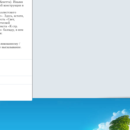
Женетта). Иными
ой конструкции в
алистского
». Здесь, кстати,
есть «Свет,
ической
екста «К стр.
» балладу, в нем
я:
ликованному /
е высказывание.