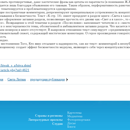
овать противоречивые, даже хаотические фразы как цитаты из паратекста (в понимании Ж.
здается лишь благодаря объявлению его таковым. Таким образом, перформативность рамочн
и тематизируется и проблематизируется одновременно.
постраничные комментарии, репрезентируют принципиальную устремленность концепту
ывания к бесконечности. Текст «К стр. 14» имеет прецедент в разделе книги «Света в хаосе
е оформление заглавия раздела, позволяющее прочесть его двояко как «Свет а в хаосе», то 
е». Возвращение к этой тематике в разделе «Послесловие» напоминает читателю и о «мист
 и о неисчерпаемости темы, обозначенной в амбивалентном заглавии раздела. Что касается т
аким номером в книге отсутствует. В жанровом отношении текст симулирует «средневековую
твовательный сюжет, содержащий мистические коннотации. О герое произведения говоритс
есть
идно.
стоимении Того, Кто явно отсылают к надмирности, сам же текст- комментарий к неопуб
ощенному создает эффект бесконечности медиума, являющего себя через концептуалистско
/l/litwak_s_a/bitva.shtml
u/article.php?sid=4621
ия
.
Света Литвак
.
предыдущая публикация
Картотека
Страны и регионы
Медиатека
Литературные проекты
Фоторепортажи
Досье
Студия
Блоги