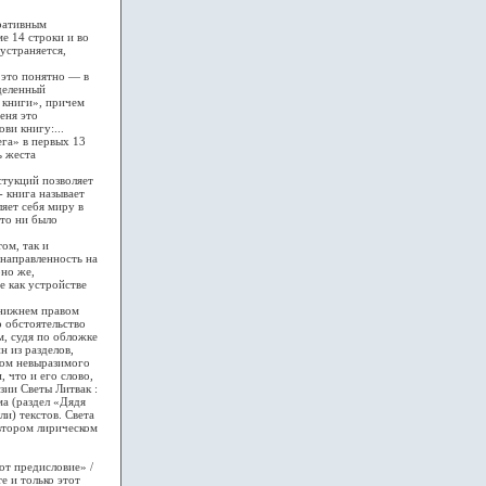
ративным
е 14 строки и во
устраняется,
 это понятно — в
еделенный
й книги», причем
еня это
ви книгу:...
ега» в первых 13
ь жеста
тукций позволяет
- книга называет
ляет себя миру в
 то ни было
ом, так и
 направленность на
оно же,
е как устройстве
 нижнем правом
о обстоятельство
м, судя по обложке
н из разделов,
том невыразимого
 что и его слово,
зии Светы Литвак :
а (раздел «Дядя
и) текстов. Света
Автором лирическом
т предисловие» /
е и только этот