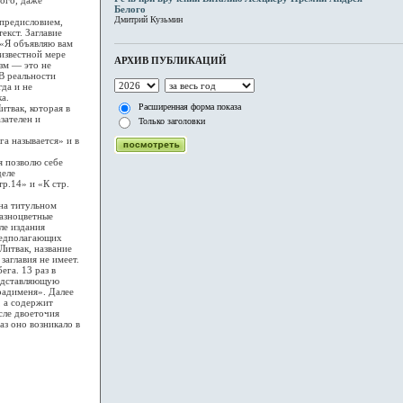
Белого
Дмитрий Кузьмин
предисловием,
екст. Заглавие
 «Я объявляю вам
 известной мере
АРХИВ ПУБЛИКАЦИЙ
изм — это не
В реальности
да и не
а.
Расширенная форма показа
твак, которая в
зателен и
Только заголовки
а называется» и в
я позволю себе
деле
р.14» и «К стр.
на титульном
Разноцветные
ле издания
редполагающих
Литвак, название
заглавия не имеет.
ега. 13 раз в
редставляющую
радименя». Далее
, а содержит
сле двоеточия
аз оно возникало в