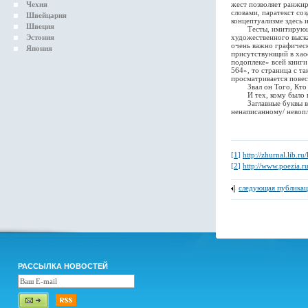
Чехия
жест позволяет ранжир
словами, паратекст со
Швейцария
концептуализме здесь 
Швеция
Тесты, имитирующие 
Эстония
художественного высказ
очень важно графическо
Япония
присутствующий в хаос
подоплеке» всей книги
564», то страница с т
просматривается повес
Звал он Того, Кто 
И тех, кому было в
Заглавные буквы в ме
ненаписанному/ невопл
[
1
]
http://zhurnal.lib.ru
[
2
]
http://www.poezia.r
следующая публикац
РАССЫЛКА НОВОСТЕЙ