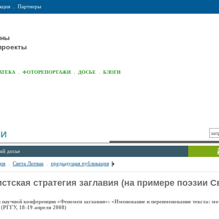
кция
.
Партнеры
оны
проекты
.
.
.
АТЕКА
ФОТОРЕПОРТАЖИ
ДОСЬЕ
БЛОГИ
ИИ
ий досье
ия
.
Света Литвак
.
предыдущая публикация
стская стратегия заглавия (на примере поэзии 
й научной конференции «Феномен заглавия»: «Именование и переименование текста: м
 (РГГУ, 18-19 апреля 2008)