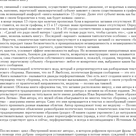
вязанный с озаглавливанием, осуществляет прерывистое движение, от возратных к импе
м, напомню, лирический/ квазилирический субъект заявляет о своем существовании в графем
новь возникающей анафорой «книга называется» 15 строки. Далее этот субъект вновь как бы 
ляя о своем безразличии к тому, как будет названа «книга».
онце первых 13 строк при наличии прописных букв в вариантах заглавия отсутствуют. И
не ставятся, но после графемы, в 15 и 17 строках знаки препинания также отсутствуют. Опр
еских конструкций позволяет отнести 16 и 18 строки соответственно к вариантам «названи
 : «Сделай это ради своей матери / сдалай это только ради того, чтобы сделать это»; «для м
равно, можешь назвать книгу». Последний «вариант» названия тавтологичен особенно: « назо
. Впрочем, семантическая тавтология присутствует и в вариантах заглавий со значением «б
чность передает также бесконечность и принципиальную незавершенность и незавершимост
лотимость так называемого удачного, единственно точного заглавия.
ажется, усиливает эффект невозможности выбора. Но возникновение императивных конс
овную, так сказать, базовую для данного текста, возвратную конструкцию: книга называется 
га, сама становится субъектом собственного именования и, пожалуй, создания, творения, яв
оэтому лирическому субъекту «безразлично» любое ее конкретное имя, выбранное каким бы
ного сообщения.
 с тематизацией эстетического кода, который и репрезентируется как разбираемым текст
ческого сборника. Напомню, что по Р. Якобсону, поэтическая функция сообщения — это его
 «Книга называется» оказывается дважды перформативным. Оно есть жест создания книги и 
твующему тексту сборника, есть поэтическое высказывание, сообщающее о своем устройств
зависящего от практической направленности, медиума — поэзии как таковой.
мент. Обложка книги оформлена так, что заглавие расположено вверху, а имя автора в
реворачивается традиционное расположение имени автора и заглавия на обложке издания. Эт
детельствует указание на титульном листе имени дизайнера Ильи Бернштейна. Таким образо
вета Литвак». Имя автора, его звукой облик обыгрывается во многих текстах сборника, а оди
ва» - анаграмма имени автора. Само это имя превращается в текстах в своеобразный симп
бного принимать разные языковые обличия. Автор принадлежит тому же медиуму — Поэзии,
сюда - вероятное объяснение разнообразия поэтических техник и тематических пластов поэ
 традиционными лирическими образами (раздел «В нашем садике укромном») до натурализм
овествовательных эротических и даже порнографических (правда, в этот сборник они не вошл
 всегда существует здесь и сейчас, перформативно, и всегда в несовпадающем с Истинным 
слесловие» цикл «Внутренний монолог автора», в котором рефреном проходят фразы «Во
и помощи этих рубрик- операторов устанавливает границы в потоке неких суждений о текст