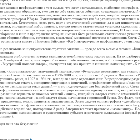
о жеста.
 заглавие перформативно в том смысле, что жест озаглавливания, снабжения эпиграфом, 
и элементами обрамления, уже сам по себе становится событием, создающим поэтический т
формативом, то есть высказыванием, означающим совершение действия, подобно выражению
ваться примером Р.Барта. Озаглавленный текст становится как бы разъяснением заглавия и в
нительным. Естественно, здесь речь идет о стратегической установке, да и сам концептуал
рактика, определенный набор приемов, сколько именно статегическая установка художника. 
х поэтических текстов концептуальных авторов вообще никак не озаглавлены, НО они никог
сборников и книг, в пространстве которых и может быть реализована статегическая установк
сборник (сборник, естественно, в кавычках) московской поэтессы и художницы Светы Ли
 организовала вместе с Николаем Байтовым «Клуб литературного перформанса», очень пока
ализована концептуалистская стратегия заглавия — прежде всего в самом заглавии «Книг
оментах;
ксия этой статегии, которая становится темой нескольких текстов книги. На их разборе 
. Я выбрала 4 текста, из которых 2 не имеют собственного заглавия, а 2, помещенные в раз
 «Внутренний монолог автора», именуются так, как принято в книжных комментариях: «К ст
«Книга называется», выпущенный издательством «Культурная революция», как указано 
 «стихи Светы Литвак, написанные в 1980-2000 гг.», и состоит из 12 разделов. Два из них «
ученика» ранее, в 1992 и 1994 гг., выходили в виде отдельных книг. В предпоследнем разде
но несколько текстов, экспериментирующих с фонетикой, и графическим обликом и/ или п
есь же располагается текст, давший — и это подтверждает сам биографический автор Света 
ть формально заглавие книги обязано своим существованием одному из текстов, который сам 
 различные варианты возможных заглавий «книги», каждый из которых связан с семантикой б
ора «книга называется», за ней следует фраза, начинаемая с прописной буквы. Эту фразу, п
 предложение, можно принять за заглавие книги. Затем следует единая графема «сделайэто
ка начинается с фразы «книга называется», но теперь «заглавие «книги» отсылает не к бегу
ействию (сделай это, повторенное 3 раза). Завершается текст призывом «назови книгу». По
местоимение, напоминающее о существовании субъекта лирического высказывания (первый р
дименя»):
я меня это безразлично
2
ешь назвать книгу