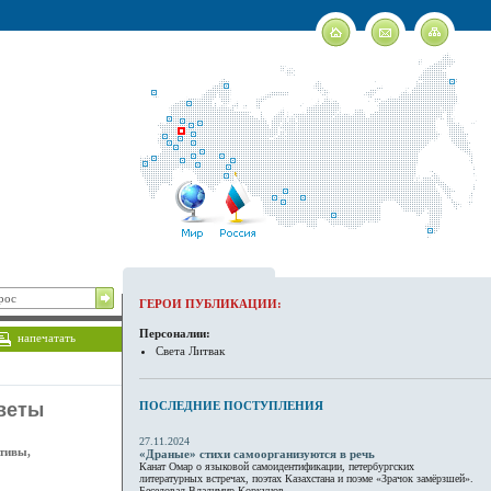
ГЕРОИ ПУБЛИКАЦИИ:
Персоналии:
напечатать
Света Литвак
Светы
ПОСЛЕДНИЕ ПОСТУПЛЕНИЯ
27.11.2024
отивы,
«Драные» стихи самоорганизуются в речь
Канат Омар о языковой самоидентификации, петербургских
литературных встречах, поэтах Казахстана и поэме «Зрачок замёрзшей».
Беседовал Владимир Коркунов