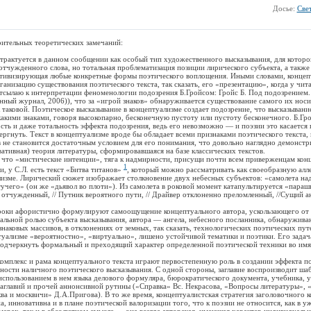
Досье:
Све
ельных теоретических замечаний:
ктуется в данном сообщении как особый тип художественного высказывания, для которо
отчужденного слова, но тотальная проблематизация позиции лирического субъекта, а такж
лятивизирующая любые конкретные формы поэтического воплощения. Иными словами, концеп
анизацию существования поэтического текста, так сказать, его «презентацию», когда у чита
отсылаю к интерпретации феноменологии подозрения Б.Гройсом: Гройс Б. Под подозрением
нный журнал, 2006)), что за «игрой знаков» обнаруживается существование самого их носи
таковой. Поэтическое высказывание в концептуализме создает подозрение, что высказывани
акими знаками, говоря высокопарно, бесконечную пустоту или пустоту бесконечного. Б.Гр
сть и даже тотальность эффекта подозрения, ведь его невозможно — и поэзии это касается 
ергнуть. Текст в концептуализме вроде бы обладает всеми признаками поэтического текста, 
в не становится достаточным условием для его понимания, что довольно наглядно демонстр
вативная) теория литературы, сформировавшаяся на базе классических текстов.
о «мистические интенции», тяга к надмирности, присущи почти всем приверженцам кон
1
и, у С.Л. есть текст «Битва титанов»
, который можно рассматривать как своеобразную алл
лизме. Лирический сюжет изображает столкновение двух небесных субъектов: «самолета н
етучего» (он же «дьявол во плоти»). Из самолета в роковой момент катапультируется «пара
ужденный, // Путник вероятного пути, // Драйвер отклоненно преломленный, //Сущий анг
и афористично формулируют самоощущение концептуального автора, ускользающего от
льной ролью субъекта высказывания, автора — ангела, небесного посланника, обнаружива
знаковых массивов, в отклонениях от земных, так сказать, технологических поэтических пут
туализме «вероятностно», «виртуально», лишено устойчивой тематики и поэтики. Его задач
подчеркнуть формальный и преходящий характер определенной поэтической техники во имя
лекс и рама концептуального текста играют первостепенную роль в создании эффекта п
ности наличного поэтического высказывания. С одной стороны, заглавие воспроизводит ша
использованием в нем языка делового формуляра, бюрократического документа, учебника, 
заглавий и прочей аннонсивной рутины («Справка» Вс. Некрасова, «Вопросы литературы»,
а и москвичи» Д.А.Пригова). В то же время, концептуалистская стратегия заголовочного 
, инновативна и в плане поэтической валоризации того, что к поэзии не относится, как в у
рах, так и в абсолютном смысле — она всегда авторская, имеющая характер индивидуальн