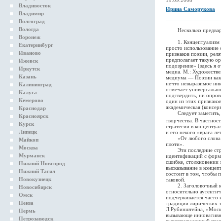
19.09.2008
Владивосток
Ирина Саморукова
Владимир
Волгоград
Вологда
Несколько предварит
Воронеж
1. Концептуализм тра
Екатеринбург
просто использование 
Иваново
признаков поэзии, ре
предполагает такую орг
Ижевск
подозрение» (здесь я 
Иркутск
медиа. М.: Художестве
Казань
медиума — Поэзии как 
нечто невыразимое ник
Калининград
отмечает универсально
Калуга
подтвердить, ни опров
Кемерово
один из этих признако
академическая (консер
Краснодар
Следует заметить, чт
Красноярск
творчества. В частност
Курск
стратегии в концептуа
Липецк
и его некого «врага л
«От любого слова отч
Майкоп
плоти».
Москва
Эти последние строк
Мурманск
идентификаций с форма
сшибке, столкновении 
Нижний Новгород
высказывание в концеп
Нижний Тагил
состоит в том, чтобы 
Новокузнецк
таковой.
2. Заголовочный комп
Новосибирск
относительно аутентич
Омск
подчеркивается часто 
Пенза
традиции лирических 
Л.Рубинштейна, «Москв
Пермь
вызывающе инновативна
Петрозаводск
вышеприведенный приме