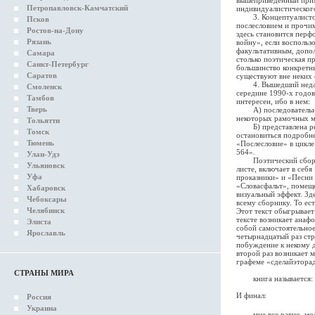
Петропавловск-Камчатский
индивидуалистическог
3. Концептуалистское
Псков
послесловием и прочим
Ростов-на-Дону
здесь становится пер
Рязань
войну», если воспользо
факультативным, допол
Самара
столько поэтическая п
Санкт-Петербург
большинство конкретны
Саратов
существуют вне неких 
4. Вышедший недавно 
Смоленск
середине 1990-х годов
Тамбов
интересен, ибо в нем:
Тверь
А) последовательно ре
некоторых рамочных м
Тольятти
Б) представлена рефле
Томск
остановиться подробнее
Тюмень
«Послесловие» в цикле
564».
Улан-Удэ
Поэтический сборник 
Ульяновск
листе, включает в себя
Уфа
проказники» и «Песни 
«Словасфальт», помеще
Хабаровск
визуальный эффект. Зд
Чебоксары
всему сборнику. То ес
Челябинск
Этот текст обыгрывает
тексте возникает анаф
Элиста
собой самостоятельное
Ярославль
четырнадцатый раз стро
побуждение к некому д
второй раз возникает 
графеме «сделайэтора
СТРАНЫ МИРА
книга называется: дл
И финал:
Россия
Украина
мне все равно, мож