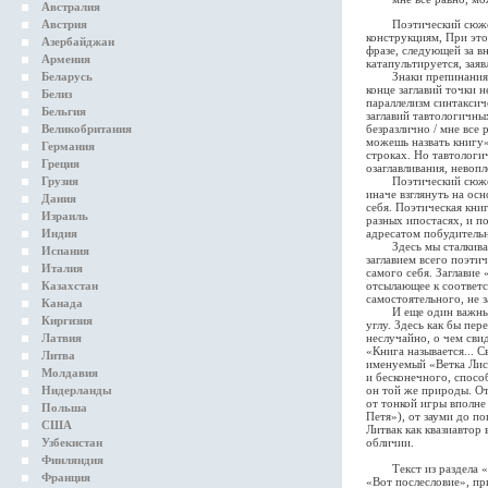
Австралия
Австрия
Поэтический сюжет, с
конструкциям, При это
Азербайджан
фразе, следующей за в
Армения
катапультируется, заяв
Беларусь
Знаки препинания в к
конце заглавий точки 
Белиз
параллелизм синтаксич
Бельгия
заглавий тавтологичных
Великобритания
безразлично / мне все 
можешь назвать книгу»
Германия
строках. Но тавтологи
Греция
озаглавливания, невоп
Грузия
Поэтический сюжет, к
иначе взглянуть на осн
Дания
себя. Поэтическая кни
Израиль
разных ипостасях, и п
Индия
адресатом побудитель
Здесь мы сталкиваемся
Испания
заглавием всего поэти
Италия
самого себя. Заглавие
Казахстан
отсылающее к соответс
самостоятельного, не 
Канада
И еще один важный мо
Киргизия
углу. Здесь как бы пе
Латвия
неслучайно, о чем сви
«Книга называется... С
Литва
именуемый «Ветка Лист
Молдавия
и бесконечного, спосо
Нидерланды
он той же природы. От
от тонкой игры вполне
Польша
Петя»), от зауми до п
США
Литвак как квазиавтор
Узбекистан
обличии.
Финляндия
Текст из раздела «По
Франция
«Вот послесловие», пр