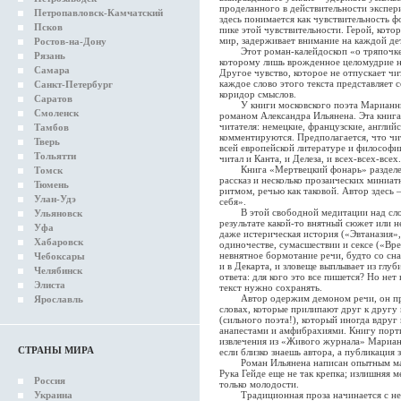
проделанного в действительности экспер
Петропавловск-Камчатский
здесь понимается как чувствительность ф
Псков
пике этой чувствительности. Герой, котор
мир, задерживает внимание на каждой де
Ростов-на-Дону
Этот роман-калейдоскоп «о тряпочке и
Рязань
которому лишь врожденное целомудрие н
Самара
Другое чувство, которое не отпускает чи
каждое слово этого текста представляет 
Санкт-Петербург
коридор смыслов.
Саратов
У книги московского поэта Марианны 
Смоленск
романом Александра Ильянена. Эта книга
читателя: немецкие, французские, английс
Тамбов
комментируются. Предполагается, что чит
Тверь
всей европейской литературе и философии
Тольятти
читал и Канта, и Делеза, и всех-всех-всех.
Книга «Мертвецкий фонарь» разделена 
Томск
рассказ и несколько прозаических миниа
Тюмень
ритмом, речью как таковой. Автор здесь 
Улан-Удэ
себя».
В этой свободной медитации над словом
Ульяновск
результате какой-то внятный сюжет или н
Уфа
даже истерическая история («Эвтаназия»,
Хабаровск
одиночестве, сумасшествии и сексе («Вре
невнятное бормотание речи, будто со сна
Чебоксары
и в Декарта, и зловеще выплывает из гл
Челябинск
ответа: для кого это все пишется? Но нет
Элиста
текст нужно сохранять.
Автор одержим демоном речи, он пров
Ярославль
словах, которые прилипают друг к другу к
(сильного поэта!), который иногда вдру
анапестами и амфибрахиями. Книгу порти
извлечения из «Живого журнала» Марианн
СТРАНЫ МИРА
если близко знаешь автора, а публикация
Роман Ильянена написан опытным маст
Рука Гейде еще не так крепка; излишняя 
Россия
только молодости.
Украина
Традиционная проза начинается с нек