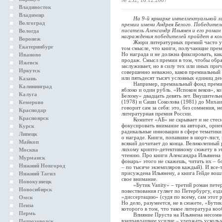
№ 232, 10.12.2007
Владивосток
Владимир
На 9-й ярмарке интеллектуальной л
Волгоград
премии имени Андрея Белого. Победител
писатель Александр Ильянен и его роман
Вологда
награждения победителей пройдет в кон
Воронеж
Жюри литературных премий часто упрек
Екатеринбург
том смысле, что книги, получающие пре
Но награда и не должна фиксировать, как
Иваново
продаж. Смысл премии в том, чтобы обра
Ижевск
заслуживает, но в силу тех или иных при
Иркутск
совершенно неважно, каков премиальный 
или пятьдесят тысяч условных единиц ден
Казань
Например, премиальный фонд премии А
Калининград
яблоко и один рубль. «Испокон веков», к
Калуга
Белому» двадцать девять лет. Внушитель
(1978) и Саши Соколова (1981) до Михаи
Кемерово
говорит сам за себя: это, без сомнения, 
Краснодар
литературная премия России.
Красноярск
Комитет «АБ» не скрывает и не стесня
фокусировать внимание на авторах, ори
Курск
радикальные инновации в сфере тематик
Липецк
о награде. Книги, попавшие в шорт-лист, н
Майкоп
всякий дочитает до конца. Великолепный
лихому крипто-детективному сюжету в эт
Москва
чтению. Про книги Александра Ильянена
Мурманск
фонарь» этого не скажешь, читать их – б
Нижний Новгород
– по тысяче экземпляров каждый). И все-
присуждена Ильянену, а книга Гейде вошл
Нижний Тагил
свое внимание.
Новокузнецк
«Бутик Vanity» – третий роман петерб
Новосибирск
повествования гуляет по Петербургу, езд
«диссертацию» (судя по всему, сам этот
Омск
Но дело, разумеется, не в сюжете, «Бути
Пенза
которого в том, что такое литература во
Пермь
Влияние Пруста на Ильянена несомненн
взаправдашнее усилие – удержать ускольз
Петрозаводск