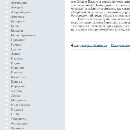
для Гейде и Ильянена совсем не очевидны
Австралия
эти слова знает? Необходимость ответить
Австрия
читателя) в лабиринты смыслов, где слыш
Азербайджан
«Мертвецкий фонарь» – это авангард разв
беспорядочной груды образов и слов, во
Армения
Походы к самым границам словесности
Беларусь
языка не оплачиваются бешеными гонорар
Белиз
Тем большая честь первопроходцам. Тем
приглашает нас присмотреться к тому, как
Бельгия
Великобритания
Германия
Греция
следующая публикация
.
Все публика
Грузия
Дания
Израиль
Индия
Испания
Италия
Казахстан
Канада
Киргизия
Латвия
Литва
Молдавия
Нидерланды
Польша
США
Узбекистан
Финляндия
Франция