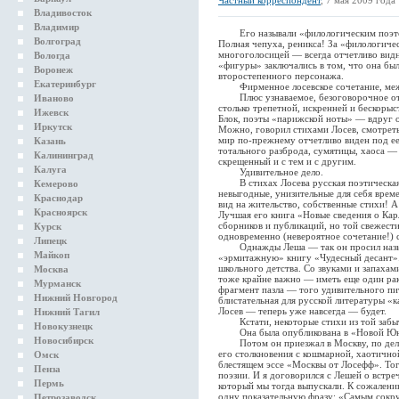
Частный корреспондент
, 7 мая 2009 года
Владивосток
Владимир
Его называли «филологическим поэтом
Волгоград
Полная чепуха, реникса! За «филологич
многоголосицей — всегда отчетливо видн
Вологда
«фигуры» заключались в том, что она был
Воронеж
второстепенного персонажа.
Екатеринбург
Фирменное лосевское сочетание, меж
Плюс узнаваемое, безоговорочное отно
Иваново
столько трепетной, искренней и бескорыс
Ижевск
Блок, поэты «парижской ноты» — вдруг о
Иркутск
Можно, говорил стихами Лосев, смотреть 
мир по-прежнему отчетливо виден под ее
Казань
тотального разброда, сумятицы, хаоса —
Калининград
скрещенный и с тем и с другим.
Калуга
Удивительное дело.
В стихах Лосева русская поэтическая к
Кемерово
невыгодные, унизительные для себя врем
Краснодар
вид на жительство, собственные стихи! А
Красноярск
Лучшая его книга «Новые сведения о Кар
сборников и публикаций, но той свежести
Курск
одновременно (невероятное сочетание!) 
Липецк
Однажды Леша — так он просил называ
Майкоп
«эрмитажную» книгу «Чудесный десант». 
школьного детства. Со звуками и запахами
Москва
тоже крайне важно — иметь еще один рак
Мурманск
фрагмент пазла — того удивительного пит
Нижний Новгород
блистательная для русской литературы «к
Лосев — теперь уже навсегда — будет.
Нижний Тагил
Кстати, некоторые стихи из той забыт
Новокузнецк
Она была опубликована в «Новой Юн
Новосибирск
Потом он приезжал в Москву, по делам
его столкновения с кошмарной, хаотично
Омск
блестящем эссе «Москвы от Лосефф». Тог
Пенза
поэзии. И я договорился с Лешей о встре
Пермь
который мы тогда выпускали. К сожалению
одну показательную фразу: «Самым сокр
Петрозаводск