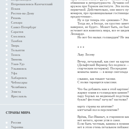
обвинение в литературности. Лучшим соб
Петропавловск-Камчатский
кружок при Горном институте. Эти поэты
Псков
первичной. Действительно, они много пут
комаров, про провинциальные гостиницы 
Ростов-на-Дону
предпочтение».
Рязань
Ну и где теперь эти «рюкзаки»? Эти 
Самара
Тогда же, в беседе, он грустно заметил
наверное, не будет». Может быть, он был
Санкт-Петербург
исчезнет вся живопись мира, все ее шеде
Саратов
Леонардо.
Смоленск
Но вот без малых голландцев? Не знаю
Тамбов
Тверь
* * *
Тольятти
Льву Лосеву
Томск
Тюмень
Вечер, печальный, как снег на карти
Улан-Удэ
(Дельфтский Вермеер без подписи —
старческим почерком). Посередине
Ульяновск
комнаты лампа — в конце снегопада
Уфа
Хабаровск
слышно, как тикают часики.
С полки таращатся классики.
Чебоксары
Челябинск
Что бы добавить нам к этой картине
Элиста
жаркое пламя в голландском камине?
пару борзых на медвежьей подстилк
Ярославль
букли? фестоны? пачули? пастилки?
карту страны на штативе?
клетчатый пол в перспективе?
СТРАНЫ МИРА
Врёшь, Пал Иваныч, в старинном ка
нет ничего, кроме угля и сажи.
Россия
Если быть честным, камина в помин
Украина
нет в этом очень печальном пейзаже