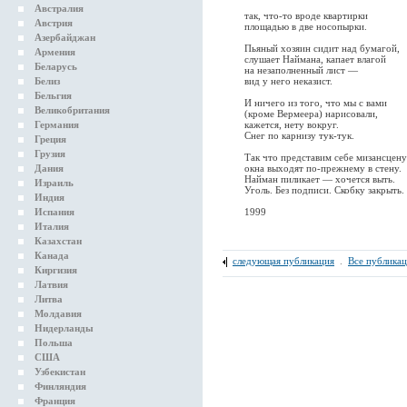
Австралия
так, что-то вроде квартирки
Австрия
площадью в две носопырки.
Азербайджан
Пьяный хозяин сидит над бумагой,
Армения
слушает Наймана, капает влагой
Беларусь
на незаполненный лист —
Белиз
вид у него неказист.
Бельгия
И ничего из того, что мы с вами
Великобритания
(кроме Вермеера) нарисовали,
Германия
кажется, нету вокруг.
Снег по карнизу тук-тук.
Греция
Грузия
Так что представим себе мизансцену
Дания
окна выходят по-прежнему в стену.
Найман пиликает — хочется выть.
Израиль
Уголь. Без подписи. Скобку закрыть.
Индия
Испания
1999
Италия
Казахстан
Канада
следующая публикация
.
Все публика
Киргизия
Латвия
Литва
Молдавия
Нидерланды
Польша
США
Узбекистан
Финляндия
Франция