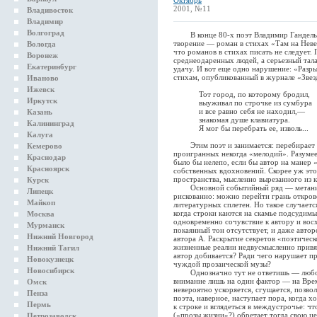
Октябрь
2001, №11
Владивосток
Владимир
Волгоград
В конце 80-х поэт Владимир Гандельс
творение — роман в стихах «Там на Неве
Вологда
что романов в стихах писать не следует. 
Воронеж
среднеодаренных людей, а серьезный тала
Екатеринбург
удачу. И вот еще одно нарушение: «Разр
стихам, опубликованный в журнале «Звез
Иваново
Ижевск
Тот город, по которому бродил,
Иркутск
выуживал по строчке из сумбура
и все равно себя не находил,—
Казань
знакомая душе клавиатура.
Калининград
Я мог бы перебрать ее, изволь...
Калуга
Этим поэт и занимается: перебирает к
Кемерово
проигранных некогда «мелодий». Разумее
Краснодар
было бы нелепо, если бы автор на манер 
Красноярск
собственных вдохновений. Скорее уж это
пространства, мысленно вырезанного из 
Курск
Основной событийный ряд — метания м
Липецк
рискованно: можно перейти грань откро
Майкоп
литературных сплетен. Но такое случается
когда строки каются на скамье подсудим
Москва
одновременно сочувствие к автору и вос
Мурманск
покаянный тон отсутствует, и даже автор
Нижний Новгород
автора А. Раскрытие секретов «поэтическ
жизненные реалии недвусмысленно привяз
Нижний Тагил
автор добивается? Ради чего нарушает пр
Новокузнецк
чуждой прозаической музы?
Новосибирск
Однозначно тут не ответишь — любой 
внимание лишь на один фактор — на Врем
Омск
невероятно ускоряется, сгущается, позво
Пенза
поэта, наверное, наступает пора, когда 
Пермь
к строке и вглядеться в междустрочье: ч
(«прозы жизни»?) обретает тогда свою це
Петрозаводск