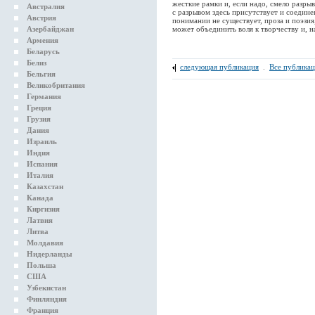
жесткие рамки и, если надо, смело разрыв
Австралия
с разрывом здесь присутствует и соедине
Австрия
понимании не существует, проза и поэзия
Азербайджан
может объединить воля к творчеству и, на
Армения
Беларусь
Белиз
следующая публикация
.
Все публика
Бельгия
Великобритания
Германия
Греция
Грузия
Дания
Израиль
Индия
Испания
Италия
Казахстан
Канада
Киргизия
Латвия
Литва
Молдавия
Нидерланды
Польша
США
Узбекистан
Финляндия
Франция