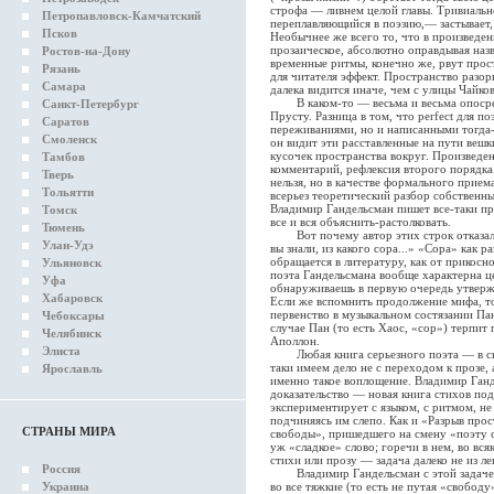
строфа — ливнем целой главы. Тривиальн
Петропавловск-Камчатский
переплавляющийся в поэзию,— застывает,
Псков
Необычнее же всего то, что в произведе
прозаическое, абсолютно оправдывая наз
Ростов-на-Дону
временные ритмы, конечно же, рвут прос
Рязань
для читателя эффект. Пространство разор
Самара
далека видится иначе, чем с улицы Чайков
В каком-то — весьма и весьма опосред
Санкт-Петербург
Прусту. Разница в том, что рerfect для 
Саратов
переживаниями, но и написанными тогда-т
Смоленск
он видит эти расставленные на пути вешки
кусочек пространства вокруг. Произведен
Тамбов
комментарий, рефлексия второго порядка.
Тверь
нельзя, но в качестве формального прие
Тольятти
всерьез теоретический разбор собственны
Владимир Гандельсман пишет все-таки про
Томск
все и вся объяснить-растолковать.
Тюмень
Вот почему автор этих строк отказался
Улан-Удэ
вы знали, из какого сора...» «Сора» как ра
обращается в литературу, как от прикос
Ульяновск
поэта Гандельсмана вообще характерна ц
Уфа
обнаруживаешь в первую очередь утверж
Хабаровск
Если же вспомнить продолжение мифа, то
первенство в музыкальном состязании Па
Чебоксары
случае Пан (то есть Хаос, «сор») терп
Челябинск
Аполлон.
Элиста
Любая книга серьезного поэта — в своем
таки имеем дело не с переходом к прозе,
Ярославль
именно такое воплощение. Владимир Ганд
доказательство — новая книга стихов под
экспериментирует с языком, с ритмом, не
подчиняясь им слепо. Как и «Разрыв прос
СТРАНЫ МИРА
свободы», пришедшего на смену «поэту с
уж «сладкое» слово; горечи в нем, во вся
стихи или прозу — задача далеко не из ле
Россия
Владимир Гандельсман с этой задачей с
Украина
во все тяжкие (то есть не путая «свободу