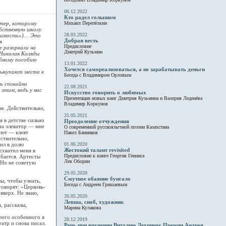
06.12.2022
Кто радел голышом
стер, которому
Михаил Перепёлкин
обственную школу
28.03.2022
разимость»)… Это
Добрая весть
я
Предисловие
е разорвали на
Дмитрий Кузьмин
 Николая Коляды
ебному пособию
13.01.2022
Хочется самореализоваться, а не зарабатывать деньги
 выкупают места в
Беседа с Владимиром Орловым
ь спокойно
22.08.2021
этим, ведь у нас
Искусство говорить о любимых
Презентация новых книг Дмитрия Кузьмина и Валерия Леденёва
Владимир Коркунов
ве. Действительно,
25.05.2021
я в детстве сильно
Преодоление отчуждения
 на элеватор — мне
О современной русскоязычной поэзии Казахстана
уют — клеят
Павел Банников
йствительно,
ил в долю
01.06.2020
Жестокий талант revisited
схватил меня в
Предисловие к книге Георгия Генниса
ибается. Артисты
Лев Оборин
 Но не советую
29.05.2020
Смутное обаяние бунгало
ы, чтобы узнать,
Беседа с Андреем Гришаевым
говорят: «Церковь-
 вверх. Не знаю,
26.05.2020
Левша, сноб, художник
, рассказы,
Марина Кулакова
ичего особенного я
28.12.2019
еатр и снова писал.
Речь при вручении Виталию Лехциеру Премии Андрея