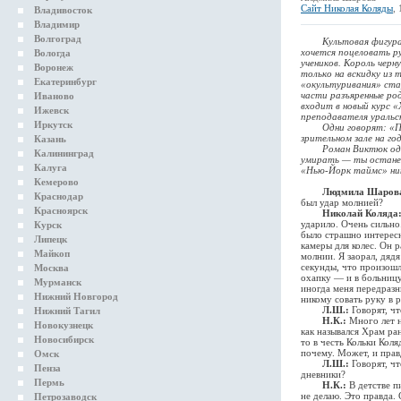
Сайт Николая Коляды
,
Владивосток
Владимир
Волгоград
Культовая фигура. Ур
хочется поцеловать р
Вологда
учеников. Король черн
Воронеж
только на вскидку из 
Екатеринбург
«окультуривания» ста
части разъяренные ро
Иваново
входит в новый курс 
Ижевск
преподавателя уральс
Иркутск
Одни говорят: «Пьес 
зрительном зале на год
Казань
Роман Виктюк однажд
Калининград
умирать — ты останеш
Калуга
«Нью-Йорк таймс» ни
Кемерово
Людмила Шаров
Краснодар
был удар молнией?
Красноярск
Николай Коляда
ударило. Очень сильно
Курск
было страшно интересн
Липецк
камеры для колес. Он р
Майкоп
молнии. Я заорал, дяд
секунды, что произошло
Москва
охапку — и в больницу.
Мурманск
иногда меня передразн
Нижний Новгород
никому совать руку в 
Л.Ш.:
Говорят, ч
Нижний Тагил
Н.К.:
Много лет н
Новокузнецк
как назывался Храм ра
Новосибирск
то в честь Кольки Коля
почему. Может, и прав
Омск
Л.Ш.:
Говорят, чт
Пенза
дневники?
Пермь
Н.К.:
В детстве пи
не делаю. Это правда. 
Петрозаводск