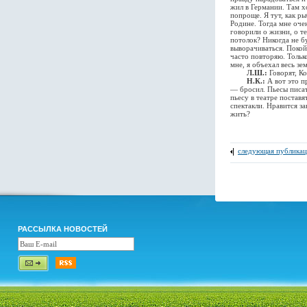
жил в Германии. Там х
попроще. Я тут, как р
Родине. Тогда мне оче
говорили о жизни, о т
потолок? Никогда не бу
выворачиваться. Покой
часто повторяю. Тольк
мне, я объехал весь зе
Л.Ш.:
Говорят, Ко
Н.К.:
А вот это п
— бросил. Пьесы писат
пьесу в театре поставя
спектакли. Нравится з
жить?
следующая публикац
РАССЫЛКА НОВОСТЕЙ