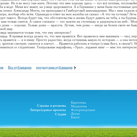
орошо. Но я не могу там жить. Потому что мне хорошо здесь — тут всё потише, поспокойне
ыба в воде. Меня все знают, на улице здороваются. А в Германии у меня были постоянные де
нь помог Александр Митта, он преподавал в Гамбургской киноакадемии. Мы с ним ходили п
еатре, вообще обо всём. Однажды в ответ на мои жалобы он сказал: «А что ты хочешь? Лечь
дет такого. Всегда будет так, что обстоятельства и жизнь будут давить на тебя, а ты будешь
 нам только снится. А самое сложное — это залезть на ступеньку и удержаться на ней». Мои
о дома — хорошо. Только дома — красота. Лучше, чем дома — нигде на белом свете не быва
мной шар.
ляда занимается только тем, что ему интересно?
равда. Я привык всегда делать то, что мне нравится. Вот нравилось мне выпивать — пил, пер
ь нравится — и я пишу. Просто радостно, когда сочинишь какую-то историю — а она потом
т, зрители смотрят, смеются и плачут…. Нравится работать в театре (слава Богу, в своем!). 
аниматься со студентами. Театральные марафоны, «Урал», издание книг — мне это интересн
ия
.
Все публикации
.
предыдущая публикация
Картотека
Страны и регионы
Медиатека
Литературные проекты
Фоторепортажи
Досье
Студия
Блоги