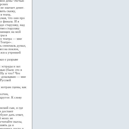
 свой день? Ночью
орских
не хватает денег.
вить сказку,
в театр,
думая, что они про
о финала. И я
адо старушку, над
твез старушку.
упающих на мой
уры в
го театра — мне
-Театре».
ь спектакль думал,
шел на поклон,
лся к утренней
каз о разрыве
 эстрады и зал
шью (было это в
 Ну и что? Что
не доказываю — мне
 Русской
 мэтрам сцены, как
олчек,
другое. К слову
нский сын, и где
я достают
ебуют дать ответ,
й моих не
почитайте пьесы,
взять да и
змущаюсь часто и