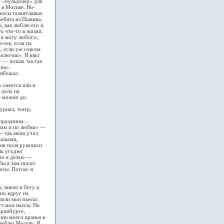
Я «бульдозер» для
 в Москве. Во-
ьесы талантливые.
 ребята из Пышмы,
, как люблю его я.
ь что-то в жизни.
ь я могу любого,
очек, если на
, если уж совсем
«ключик». Я взял
уг — пошла чистая
чик».
избежал
 смеется или я
 дело на
ре можно до
урнал, театр,
т праздника…
очам и по любви» —
— так меня учил
альная,
еня поля рукописи
ль угодно
то я делаю —
ы я там писал.
есы. Потом: я
, завою и бегу к
оно вдруг на
вили мои пьесы:
т мои пьесы. На
теринбурге,
нию моего вранья в
 люблю Москву. Я