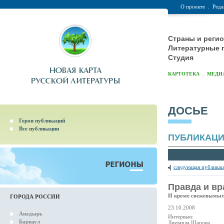
О проекте
.
Реда
Страны и реги
Литературные 
Студия
.
КАРТОТЕКА
МЕДИ
ДОСЬЕ
Герои публикаций
Все публикации
ПУБЛИКАЦ
следующая публикац
Правда и вр
И кроме свежевымыт
ГОРОДА РОССИИ
23.10.2008
Анадырь
Интервью:
Барнаул
Людмила Шарова