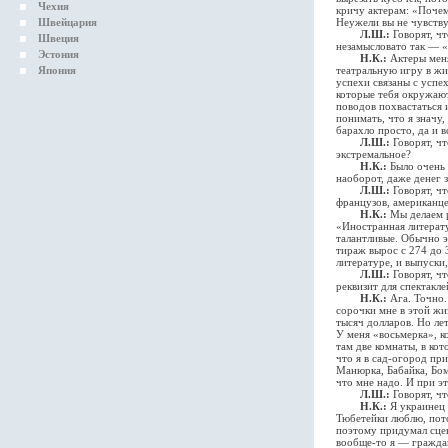
Чехия
кричу актерам: «Почем
Швейцария
Неужели вы не чувствуе
Л.Ш.:
Говорят, чт
Швеция
незамысловато так — 
Эстония
Н.К.:
Актеры меня
Япония
театральную игру в жиз
успехи связаны с успе
которые тебя окружают
поводов похвастаться 
понимать, что я значу
барахло просто, да и в
Л.Ш.:
Говорят, чт
экстремальное?
Н.К.:
Было очень 
наоборот, даже денег 
Л.Ш.:
Говорят, ч
французов, американце
Н.К.:
Мы делаем р
«Иностранная литерату
талантливые. Обычно э
тираж вырос с 274 до 
литературе, и выпуски
Л.Ш.:
Говорят, ч
реквизит для спектакл
Н.К.:
Ага. Точно.
сорочки мне в этой жи
тысяч долларов. Но лет
У меня «восьмерка», к
там две комнаты, в ко
что я в сад-огород пр
Манюрка, Бабайка, Бо
что мне надо. И при э
Л.Ш.:
Говорят, ч
Н.К.:
Я украинец 
Тюбетейки люблю, пото
поэтому придумал сце
вообще-то я — граждан