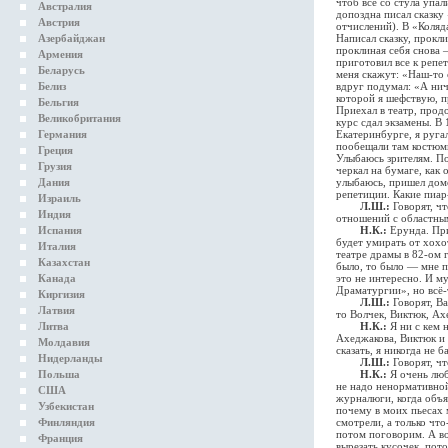
чтоб все со стула упа
Австралия
допоздна писал сказку 
Австрия
отчислений). В «Коляда
Азербайджан
Написал сказку, прокли
проклиная себя снова —
Армения
приготовил все к репет
Беларусь
меня скажут: «Наш-то 
Белиз
вдруг подумал: «А нич
которой я шефствую, п
Бельгия
Приехал в театр, прод
Великобритания
курс сдал экзамены. В
Германия
Екатеринбурге, я руга
пообещали там костюмы
Греция
Улыбаюсь зрителям. Пос
Грузия
черкал на бумаге, как 
Дания
улыбаюсь, пришел домо
репетиции. Какие пиар-
Израиль
Л.Ш.:
Говорят, чт
Индия
отношений с областны
Испания
Н.К.:
Ерунда. Прик
будет умирать от хохо
Италия
театре драмы в 82-ом 
Казахстан
было, то было — мне п
Канада
это не интересно. И му
Драматургии», но всё-
Киргизия
Л.Ш.:
Говорят, Ва
Латвия
то Волчек, Виктюк, Ах
Литва
Н.К.:
Я ни с кем 
Ахеджакова, Виктюк и 
Молдавия
сказать, я никогда не 
Нидерланды
Л.Ш.:
Говорят, чт
Польша
Н.К.:
Я очень любл
не надо ненормативной
США
журналюги, когда объяв
Узбекистан
почему в моих пьесах 
Финляндия
смотрели, а только что
потом поговорим. А вот
Франция
вырезать кусочек, пот