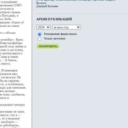
о в редакцию
Белого
 временам (1983
Дмитрий Кузьмин
поступил в
театров страны.
в Потсдаме, в
er, Koln.
АРХИВ ПУБЛИКАЦИЙ
азванием «Game of
исать не умею.
ро с обхода
Расширенная форма показа
Только заголовки
 помойку». Было.
 «Клаустрофобия»
льной силе любви и
снах и доступна.
о артикулируя и
лова в таком
о… А банок,
ь много.
. В немецком
едложила мне
 согласился. На
бы на скрипке.
-то, а особенную,
надо для спектакля.
сять нотных
ю игру, одобрила,
ипача и
догревает интерес
ком языке не знаю.
екнуть, что я —
, то в журнале
ли наоборот —
ое забубенить,