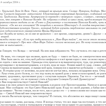
 14 октября 2004 г.
альский Лопе де Вега. Ужас, летящий на крыльях ночи. Солнце. Нувориш, бездарь. Ма
уку. Сионист (вариант: антисемит). Единственный современный драматург, создавший с
ухи. Трудоголик. Выскочка. Ауштралунг (в переводе с немецкого «аура», «сияние», «неот
того, что говорят о Николае Коляде. На собрании в одной из школ маму, предложившую дл
ршеклассников сводить их на «Ромео и Джульетту» в постановке Николая Коляда, чуть н
дители: «Он же все опошляет! Не пощадит и великого Шекспира!» А сегодня творчество
«Художественная культура Урала», который будут изучать свердловские школьники по уч
кого педагогического университета Ирины Мурзиной.
Коляды не читал, но он мне не нравится — все мрачно, извращенно, грязно!» Другие —
 вперед.
ы сказал ему: «Если про тебя написали в „Нью-Йорк таймс“, то после этого можеш
ься в истории!» Про него «Нью-Йорк Таймс» писала несколько раз. Но кому похвалишься 
кто не выписывает…
а:
Говорят, что Коляда — меченый. На нем знак избранности. Что случилось это еще в детст
:
Не знаю, что говорят про молнию, врать не буду — такого не было, но электричеством мен
. Мне было шесть лет, отец мой работал шофером и я всё время ездил с ним: он возил зерно
о ездить с ним на машине. Однажды отец приехал в вулканизаторскую, туда, где ремонтир
азговаривал с вулканизаторщиком, а я полез, куда не надо. Помню какой-то удар, словно, де
я Сережа-вулканизаторщик, услышав мой крик, повернулся и выключил рубильник — сообраз
. Я оторвал руку от железяки, на руке висели клочья мяса, лопалась волдырями кожа. Отец 
 Рука очень долго болела, и с тех пор палец на правой руке у меня остался кривой, не разг
ивают, здороваясь, протягивают руку с согнутым пальцем. Паразиты. Так что я — меченый.
розетку — а вдруг это не поможет стать в будущем Солнцем Русской Драматургии?
то Вам покровительствует Святой Николай?
азад я на свои деньги восстановил церковь в родном селе Пресногорьковка. Написал в архив
ньше. Мне сообщили: это был Свято-Никольский храм. Я иду по своей деревне, а бабки мне 
ды названа». Честно говоря, после того, как я сделал это — у меня в жизни все пошло как-то
да — Святой Николай мне покровительствует.
о писать Вы начали прежде, чем говорить? И считали, что абсолютно все люди пишут сказки
сал какие-то сказки, рассказы, стихи. И всегда считал, что все люди так поступают, и что н
Стал постарше, учился в театральном училище и тоже писал какие-то рассказики, пришел в т