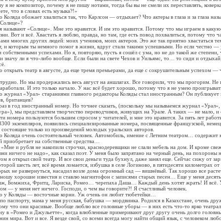
у я не композитор, почему я не пишу нотами, тогда бы вы не смели их переставлять, коверк
те, что в словах есть музыка?!»
о Коляда обожает хвалиться так, что Карлсон — отдыхает? Что актеры в глаза и за глаза наз
«Солнце»?
 называют «Солнце». Мне это нравится. И им это нравится. Потому что мы играем в каку
ни. Вот и всё. Хвастать я люблю, правда, но там, где есть повод похвалиться, потому что 
хами многих других людей: моих учеников, моих актеров. Это же так приятно хвастаться те
, и которым ты немного помог в жизни, вдруг стали такими успешными. Но если честно — 
и собственными успехами. Но я, повторяю, пусть я сошёл с ума, но не до такой же степени,
, и значу ли я что-либо вообще. Если были на свете Чехов и Уильямс, то… то сиди и отдыха
сё.
о открыть театр в августе, да еще тремя премьерами, да еще с сокрушительным успехом — 
трудно. Но мы продержались весь август на аншлагах. Все говорили, что мы прогорим. Не 
заработали. И это только начало. У нас всё будет хорошо, потому что я не умею проигрыват
то журнал «Урал» стараниями главного редакторы Коляды стал иностранным? Он публикует
в, британцев?
аз в год иностранный номер. Но точнее сказать, (поскольку мы называемся журнал «Урал»,
ра»), мы представляем творчество переводчиков, живущих на Урале. А таких — не мало, и 
ти номера пользуются большим спросом у читателей, и мне это нравится. За пять лет работ
3300 экземпляров, появились специализированные номера, посвященные французской, немец
, состоящие только из произведений молодых уральских авторов.
то Коляда очень состоятельный человек. Автомобиль, имение с Летним театром… содержи
ей приобретает на собственные средства…
 «Мне и рубля не накопили строчки, краснодеревщики не слали мебель на дом. И кроме св
зни ничего не надо», как сказал поэт. У меня было запрятано на черный день, на похороны 
ом я открыл свой театр. И все свои деньги туда бухнул, даже занял еще. Сейчас сижу от за
оторой шесть лет, всё время ломается, избушка в селе Логиново, в пятидесяти километрах о
торых не развернуться, насадил возле дома огромный сад — вишнёвый. Так хорошо все расте
иношу хорошие известия и ставлю магнитофон с записями старых песен… Еще у меня десять
мж, Бомжиха, Фритц, Лариска, Ромео… черепаха Даша… Каждый день хотят жрать! И всё. У
том — у меня нет ничего. Господи, о чем вы говорите?! Я счастливый человек.
то у Коляды — восточные корни. Уж очень он любит тюбетейки…
по паспорту, мама у меня русская, бабушка — мордвинка. Родился в Казахстане, очень друж
му что они красивые. Вообще люблю все головные уборы — в них есть что-то ярко театра
ну в «Ромео и Джульетте», когда влюбленные примеривают друг другу очень долго головн
ин мира. Вот и все. Я везде свой, со всеми всегда могу найти общий язык, с человеком люб