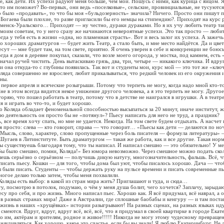
, как дети. Их успехи радуют меня больше, чем мои. Ношусь с ними, как курица с яйцом. 
кто им поможет? Во-первых, они ведь «поселковые», сельские, провинциальные, не тусуются
о было «продавать», то что бы моя «бульдозерность» значила? Ничего. Просто они пишут п
 Богаева были плохие, то разве пригласили бы его немцы на стипендию?. Приходят на курс
аменск-Уральского… Приходят — ну честно, дураки дураками. Но я их учу любить театр так
т моим советам, то у него сразу же начинаются невероятные успехи. Это так просто — любит
огда у тебя есть в жизни «одна, но пламенная страсть». Вот и весь залог их успеха. А зажеч
го хороших драматургов — будет жить Театр, а стало быть, и мне место найдётся. Да и цвет
сут — мне будет там, на том свете, приятно. Я очень уверен в себе и конкуренции не боюсь
огда я дом в деревне покупал, сказали, что возле моего огорода, у мостка, под камнем, есть 
и начал ручей чистить. День вытаскиваю грязь, два, три, четыре — никакого ключика. И вдр
 и она откуда-то с глубины появилась. Так вот и студенты мои, курс мой — это тот же «клю
ляда совершенно не взрослеет, любит прикалываться, что редкий человек из его окружения 
ны.
первое апреля и всяческие розыгрыши. Потому что терпеть не могу, когда надо мной кто-то
е в этом всегда видится некое унижение другого человека, а я это терпеть не могу. Другое
торяю, что пошел работать в театр, потому что в детстве не наигрался в игрушки. А в теат
я и играть во что-то, и будет хорошо.
о Коляда обладает феноменальной способностью высыпаться за 20 минут, иначе институт, ж
ю деятельность он просто бы не «потянул»? Пьесу написать для него не труд, а праздник?
, все время хочу спать, но мне не удается. Некогда. На том свете будем отдыхать. А насче
я просто: слева — кто говорит, справа — что говорит… «Пьесы как дети — делаются по н
. «Мысль, слово, характер, слово пропущенные через боль писателя — формула литературы» 
угаев в Литинституте. Быть драматургом — такая же работа, как и все другие. Такая норм
Ты существуешь благодаря тому, что ты написал. И написал смешно — это обязательно! У м
бы было смешно, помни, Коляда!» Без юмора невозможно. Через смешное можно подать ско
ешь серьёзно о серьёзном — получишь дикую натугу, многозначительность, фальшь. Всё, ч
исать пьесу. Кошки — для того, чтобы дома был уют, чтобы писалось хорошо. Дача — чтоб
 были писать. Студенты — чтобы держать руку на пульсе времени и писать современные пь
ногое делаю только затем, чтобы меня похвалили.
Коляды есть выбор: в какой из стран мира жить? Приглашают и туда, и сюда…
у, посмотрю в потолок, подумаю, о чём у меня душа болит, чего хочется? Заплачу, зарыдаю
су про себя, и про жизнь. Много написал пьес. Хорошо как. Я всё придумал, всё наврал, а 
 в разных странах мира! Даже в Австралии, где сплошные баобабы и кенгуру — и там поста
жизнь в наших «хрущёвках» истории разыгрывают! На разных сценах, на разных языках иду
и смеются. Вдруг, вдруг, вдруг всё, всё, всё, что я придумал в своей квартирке в городе Ека
о им, актёрам и зрителям, родное и живое!!!!! Никогда не могу этому чудесному превраще
 наудивляться. Как хорошо, какое это счастье, если бы вы знали! Я люблю Екатеринбург. Не