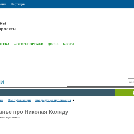
кция
.
Партнеры
оны
проекты
.
.
.
АТЕКА
ФОТОРЕПОРТАЖИ
ДОСЬЕ
БЛОГИ
ИИ
ия
.
Все публикации
.
предыдущая публикация
анье про Николая Коляду
ой сорочки…