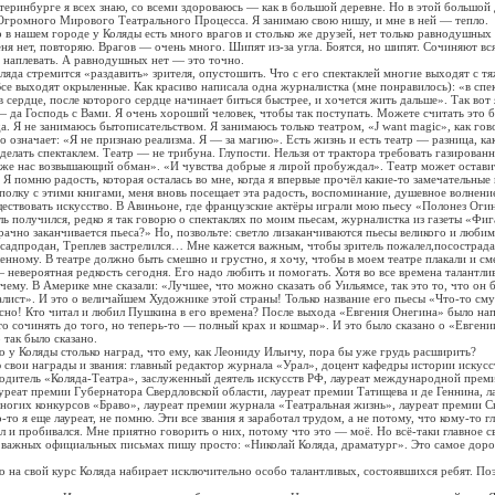
теринбурге я всех знаю, со всеми здороваюсь — как в большой деревне. Но в этой большой 
Огромного Мирового Театрального Процесса. Я занимаю свою нишу, и мне в ней — тепло.
о в нашем городе у Коляды есть много врагов и столько же друзей, нет только равнодушных
ня нет, повторяю. Врагов — очень много. Шипят из-за угла. Боятся, но шипят. Сочиняют вс
 наплевать. А равнодушных нет — это точно.
ляда стремится «раздавить» зрителя, опустошить. Что с его спектаклей многие выходят с 
се выходят окрыленные. Как красиво написала одна журналистка (мне понравилось): «в спе
в сердце, после которого сердце начинает биться быстрее, и хочется жить дальше». Так вот 
— да Господь с Вами. Я очень хороший человек, чтобы так поступать. Можете считать это 
а. Я не занимаюсь бытописательством. Я занимаюсь только театром, «J want magic», как гов
о означает: «Я не признаю реализма. Я — за магию». Есть жизнь и есть театр — разница, к
еделать спектаклем. Театр — не трибуна. Глупости. Нельзя от трактора требовать газирован
же нас возвышающий обман». «И чувства добрые я лирой пробуждал». Театр может оставит
 Я помню радость, которая осталась во мне, когда я впервые прочёл какие-то замечательные 
а полку с этими книгами, меня вновь посещает эта радость, воспоминание, душевное волнени
ществовать искусство. В Авиньоне, где французские актёры играли мою пьесу «Полонез Ог
ль получился, редко я так говорю о спектаклях по моим пьесам, журналистка из газеты «Фи
рачно заканчивается пьеса?» Но, позвольте: светло лизаканчиваются пьесы великого и люб
садпродан, Треплев застрелился… Мне кажется важным, чтобы зритель пожалел,посострада
нному. В театре должно быть смешно и грустно, я хочу, чтобы в моем театре плакали и см
 невероятная редкость сегодня. Его надо любить и помогать. Хотя во все времена талантли
чему. В Америке мне сказали: «Лучшее, что можно сказать об Уильямсе, так это то, что он 
алист». И это о величайшем Художнике этой страны! Только название его пьесы «Что-то сму
сно! Кто читал и любил Пушкина в его времена? После выхода «Евгения Онегина» было на
то сочинять до того, но теперь-то — полный крах и кошмар». И это было сказано о «Евген
 так было сказано.
о у Коляды столько наград, что ему, как Леониду Ильичу, пора бы уже грудь расширить?
свои награды и звания: главный редактор журнала «Урал», доцент кафедры истории искус
одитель «Коляда-Театра», заслуженный деятель искусств РФ, лауреат международной прем
ауреат премии Губернатора Свердловской области, лауреат премии Татищева и де Геннина, л
многих конкурсов «Браво», лауреат премии журнала «Театральная жизнь», лауреат премии С
 я еще лауреат, не помню. Эти все звания я заработал трудом, а не потому, что кому-то гл
л и пробивался. Мне приятно говорить о них, потому что это — моё. Но всё-таки главное св
 важных официальных письмах пишу просто: «Николай Коляда, драматург». Это самое доро
о на свой курс Коляда набирает исключительно особо талантливых, состоявшихся ребят. По