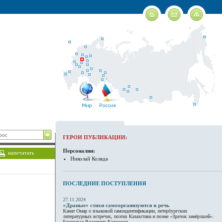
ГЕРОИ ПУБЛИКАЦИИ:
Персоналии:
напечатать
Николай Коляда
ПОСЛЕДНИЕ ПОСТУПЛЕНИЯ
27.11.2024
«Драные» стихи самоорганизуются в речь
Канат Омар о языковой самоидентификации, петербургских
литературных встречах, поэтах Казахстана и поэме «Зрачок замёрзшей».
Беседовал Владимир Коркунов