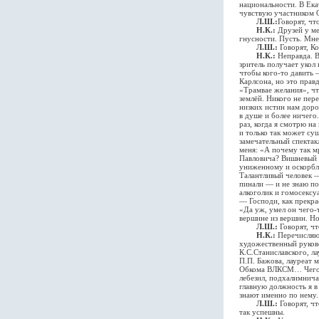
национальности. В Ека
чувствую участником 
Л.Ш.:
Говорят, чт
Н.К.:
Друзей у ме
гнусности. Пусть. Мне
Л.Ш.:
Говорят, Ко
Н.К.:
Неправда. В
зритель получает укол 
чтобы кого-то давить 
Карлсона, но это правд
«Трамвае желания», чт
землёй. Никого не пер
низких истин нам доро
в душе и более ничего.
раз, когда я смотрю н
и только так может су
замечательный спектак
меня: «А почему так м
Павловича? Вишневый 
униженному и оскорбле
Талантливый человек —
пинали — и не знаю по
алкоголик и гомосексу
— Господи, как прекра
«Да уж, умел он чего-
вершине из вершин. Но
Л.Ш.:
Говорят, чт
Н.К.:
Перечисляю 
художественный руков
К.С.Станиславского, л
П.П. Бажова, лауреат 
Обкома ВЛКСМ… Чего-то
лебезил, подхалимнича
главную должность я в
знают именно по нему.
Л.Ш.:
Говорят, чт
так успешны.