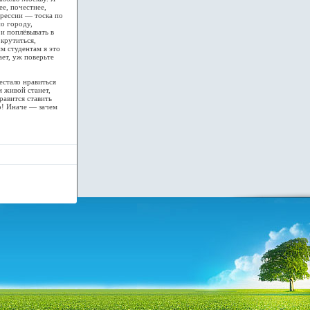
е, почестнее,
прессии — тоска по
о городу,
 и поплёвывать в
 крутиться,
м студентам я это
ет, уж поверьте
естало нравиться
 живой станет,
Нравится ставить
о! Иначе — зачем