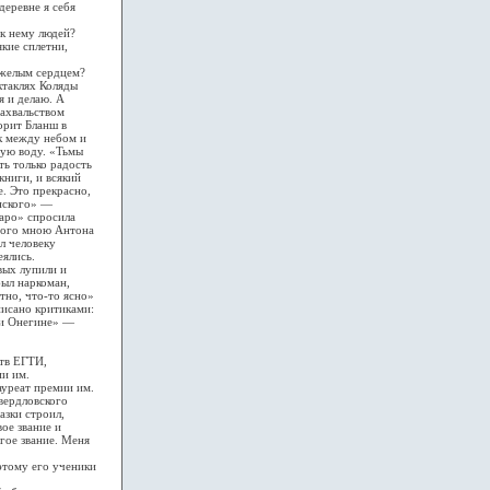
деревне я себя
 к нему людей?
якие сплетни,
тяжелым сердцем?
ктаклях Коляды
я и делаю. А
бахвальством
орит Бланш в
ак между небом и
ную воду. «Тьмы
ь только радость
книги, и всякий
е. Это прекрасно,
инского» —
гаро» спросила
имого мною Антона
л человеку
еялись.
вых лупили и
был наркоман,
тно, что-то ясно»
писано критиками:
ии Онегине» —
ств ЕГТИ,
ии им.
ауреат премии им.
вердловского
азки строил,
ое звание и
гое звание. Меня
этому его ученики