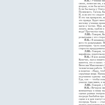
Н.К.:
Ученики мне
своих, помогаю им, а 
вторых, если бы нечег
Если бы пьесы у Олега
Полевского, Тагила, К
И, если кто-то следуе
И это так прекрасно, к
это правда. Будет мно
могилку ученики прине
нагло и честно. Мне, к
лопату, вилы, грабли 
вода! Прочистил таки,
Л.Ш.:
Говорят, Ко
розыгрыша с его сторо
Н.К.:
Я ненавижу 
кого-то разыгрываю. Мн
репетициях: часто пов
старости придуриватьс
Л.Ш.:
Говорят, чт
марафоны, издательску
Н.К.:
Я всю жизнь
Конечно, пьеса пишетс
кажется, это я сказал
Вячеслав Максимович Ш
человеческая работа. 
в пометах: «Надо, что
серьёзные вещи. Напиш
подчинено одному: нап
Еда, сон — чтобы силы
ужасно тщеславен, и м
Л.Ш.:
Говорят, у 
Н.К.:
Вечером ляг
компьютеру и пишу пье
сценах разных театров
посреди баобабов про 
сцене и в зале плачут 
посередь Урала — стал
правду нарадоваться и