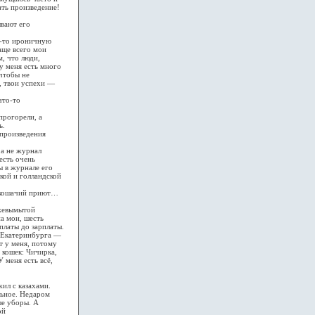
ать произведение!
ывают его
ю-то ироничную
чаще всего мои
м, что люди,
у меня есть много
 чтобы не
й, твои успехи —
что-то
прогорели, а
ь.
 произведения
 а не журнал
есть очень
ы в журнале его
кой и голландской
т кошачий приют…
ежевымытой
на мои, шесть
рплаты до зарплаты.
т Екатеринбурга —
т у меня, потому
 кошек: Чичирка,
 меня есть всё,
ил с казахами.
льное. Недаром
ые уборы. А
ой