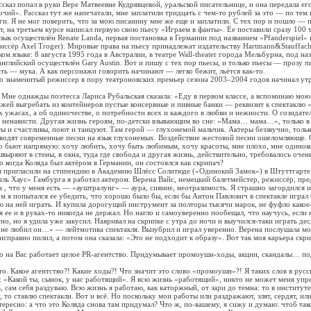
сказ попал в руки Вере Матвеевне Кудрявцевой, уральской писательнице, и она передала ег
очий». Рассказ тут же напечатали, мне заплатили тридцать с чем-то рублей за это — по тем
и. Я не мог поверить, что за мою писанину мне же еще и заплатили. С тех пор и пошло — 
, на третьем курсе написал первую свою пьесу «Играем в фанты». Ее поставили сразу 100 
зык осуществлён Renate Landa, первая постановка в Германии под названием «Pfanderspiel» 
жиссёр Axel Troger). Мировые права на пьесу принадлежат издательству Hartmann&Stauffach
ом языке: 8 августа 1995 года в Австралии, в театре Wall-theater города Мельбурна, под н
 английский осуществлён Gary Austin. Вот и пишу с тех пор пьесы, и только пьесы — прозу п
ать — мука. А как персонажи говорить начинают — легко бежит, льётся как-то.
то знаменитый режиссер в пору театроновских премьер сезона 2003–2004 годов начинал ут
 Мне однажды поэтесса Лариса Рубальская сказала: «Еду в первом классе, а вспоминаю мою
жей выгребать из контейнеров пустые консервные и пивные банки — реквизит к спектаклю
 ужасах, а об одиночестве, о потребности всех и каждого в любви и нежности. О созидате
 ненависти. Другая жизнь героям, по-детски взывающим во сне: «Мама… мама…», только в 
ы и счастливы, поют и танцуют. Там герой — глухонемой мальчик. Актеры беззвучно, тольк
водят современные песни на язык глухонемых. Воздействие жестовой песни ошеломляюще. С
о бьют напрямую: хочу любить, хочу быть любимым, хочу красоты, мне плохо, мне одинок
выряют в стены, в окна, туда где свобода и другая жизнь, действительно, требовалось очен
о когда Коляда был актёром в Германии, он состоялся как скрипач?
 пригласили на стипендию в Академию Шлёсс Солитюде («Одинокий Замок») в Штуттгарте
ь Хаус» Гамбурга я работал актером. Верена Вайс, немецкий балетмейстер, режиссёр, пр
а , что у меня есть — «ауштралунг» — аура, сияние, неотразимость. Я страшно загордился и
 я попытался ее убедить, что хорошо было бы, если бы Антон Павлович в спектакле играл 
ю на ней играть. И купила дорогущий инструмент за полторы тысячи марок, не фуфло какое
 ее и в руках-то никогда не держал. Но нагло и самоуверенно пообещал, что научусь, если 
о, но я удила уже закусил. Наяривал на скрипке с утра до ночи и выучился-таки играть де
 не любил он…» — лейтмотива спектакля. Вызубрил и играл уверенно. Верена послушала мо
исправно пилил, а потом она сказала: «Это не подходит к образу». Вот так моя карьера скр
то на Вас работает целое PR-агентство. Придумывает промоушн-ходы, акции, скандалы… по
то. Какое агентство?! Какие ходы?! Что значит это слово «промоушн»?! Я таких слов в русс
 «Какой ты, сынок, у нас работящий». Я всю жизнь «работящий», никто не может меня упр
 сам себя раздуваю. Всю жизнь я работаю, как каторжный, от зари до темна: то в институте
 то ставлю спектакли. Вот и всё. Но поскольку мои работы или раздражают, злят, сердят, и
тересно: а что это Коляда снова там придумал? Что ж, по-вашему, я сижу и думаю: чтоб так