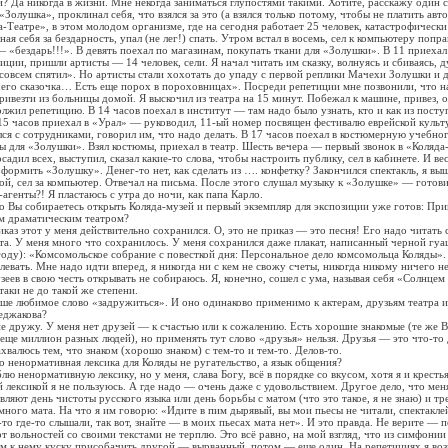
ли? Да никогда в жизни. Мне некогда заниматься глупостями такими. Хотите, расскажу один
«Золушка», проклинал себя, что взялся за это (а взялся только потому, чтобы не платить авт
-Театре», в этом молодом организме, где на сегодня работает 25 человек, катастрофически 
ная себя за бездарность, упал (не лег!) спать. Утром встал в восемь, сел к компьютеру попра
 «бездарь!!!». В девять поехал по магазинам, покупать ткани для «Золушки». В 11 приехал 
иции, пришли артисты — 14 человек, сели. Я начал читать им сказку, волнуясь и сбиваясь, 
совсем спятил». Но артисты стали хохотать до упаду с первой реплики Мачехи Золушки и д
его сказочка… Есть еще порох в пороховницах». Посреди репетиции мне позвонили, что н
ривезти из больницы домой. Я выскочил из театра на 15 минут. Побежал к машине, привез, о
олжил репетицию. В 14 часов поехал в институт — там надо было узнать, кто и как из пост
 15 часов приехал в «Урал» — руководил, 11-ый номер посвящен фестивалю еврейской культ
лся с сотрудниками, говорил им, что надо делать. В 17 часов поехал в костюмерную учебно
 для «Золушки». Взял костюмы, приехал в театр. Шесть вечера — первый звонок в «Коляда
адил всех, выступил, сказал какие-то слова, чтобы настроить публику, сел в кабинете. И вес
оформить «Золушку». Денег-то нет, как сделать из …. конфетку? Закончился спектакль, я вы
й, сел за компьютер. Отвечал на письма. После этого слушал музыку к «Золушке» — готови
агенты?! Я пластаюсь с утра до ночи, как папа Карло.
о Вы собираетесь открыть Коляда-музей и первый экземпляр для экспозиции уже готов: При
м драматическим театром?
аз этот у меня действительно сохранился. О, это не приказ — это песня! Его надо читать с
та. У меня много что сохранилось. У меня сохранился даже плакат, написанный черной гуа
году): «Комсомольское собрание с повесткой дня: Персональное дело комсомольца Коляды».
левать. Мне надо идти вперед, я никогда ни с кем не свожу счеты, никогда никому ничего 
зеев в свою честь открывать не собираюсь. Я, конечно, сошел с ума, называя себя «Солнцем
таки не до такой же степени.
ше любимое слово «задружиться». И оно одинаково применимо к актерам, друзьям театра и
еджакова?
не дружу. У меня нет друзей — к счастью или к сожалению. Есть хорошие знакомые (те же В
еще миллион разных людей), но применять тут слово «друзья» нельзя. Друзья — это что-то 
бахвалюсь тем, что знаком (хорошо знаком) с тем-то и тем-то. Делов-то.
о ненормативная лексика для Коляды не ругательство, а язык общения?
ю ненормативную лексику, но у меня, слава Богу, всё в порядке со вкусом, хотя я и крестья
 лексикой я не пользуюсь. А где надо — очень даже с удовольствием. Другое дело, что мен
ляют день чистоты русского языка или день борьбы с матом (что это такое, я не знаю) и тр
много мата. На что я им говорю: «Идите в пим дырявый, вы мои пьесы не читали, спектакле
-то где-то слышали, так вот, знайте — в моих пьесах мата нет». И это правда. Не верите — 
 вольностей со своими текстами не терплю. Это всё равно, на мой взгляд, что из симфонии 
ом к нему куску присобачить другой — вырванный, потом — еще один. На репетициях я во