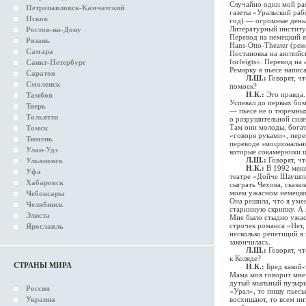
Случайно один мой рас
Петропавловск-Камчатский
газеты «Уральский раб
Псков
год) — огромные деньг
Литературный институт
Ростов-на-Дону
Перевод на немецкий я
Рязань
Hans-Otto-Theater (ре
Самара
Постановка на английск
forfeigts». Перевод на
Санкт-Петербург
Ремарку в пьесе напис
Саратов
Л.Ш.:
Говорят, ч
Смоленск
помоек?
Н.К.:
Это правда.
Тамбов
Успевал до первых бом
Тверь
— пьесе не о тюремных
Тольятти
о разрушительной силе
Там они молоды, богат
Томск
«говоря руками», пере
Тюмень
переводе эмоциональн
Улан-Удэ
которые сокамерники ш
Л.Ш.:
Говорят, чт
Ульяновск
Н.К.:
В 1992 меня
Уфа
театре «Дойче Шаушпил
Хабаровск
сыграть Чехова, сказал
моем ужасном немецком
Чебоксары
Она решила, что я уме
Челябинск
старинную скрипку. А я
Элиста
Мне было стыдно ужасн
строчек романса «Нет,
Ярославль
несколько репетиций я 
закончилась.
Л.Ш.:
Говорят, ч
к Коляде?
СТРАНЫ МИРА
Н.К.:
Бред какой-
Мама моя говорит мне:
дутый мыльный пузырь,
Россия
«Урал», то пишу пьесы,
Украина
восхищают, то всем ин