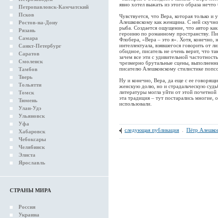
явно хотел выжать из этого образа нечто
Петропавловск-Камчатский
Псков
Чувствуется, что Вера, которая только и 
Алешковскому как женщина. С ней скучно
Ростов-на-Дону
рыба. Создается ощущение, что автор как
Рязань
героиню по романному пространству. Пис
Самара
Флобера, «Вера – это я». Хотя, конечно,
интеллектуала, взявшегося говорить от л
Санкт-Петербург
обидное, писатель не очень верит, что т
Саратов
зачем все эти с удивительной частотнос
Смоленск
чрезмерно брутальные сцены, выполнен
писателю Алешковскому стилистике попс
Тамбов
Тверь
Ну и конечно, Вера, да еще с ее говорящ
Тольятти
женскую долю, но и страдальческую судьб
литературы могла уйти от этой почетной
Томск
эта традиция – тут постарались многие, 
Тюмень
использовали.
Улан-Удэ
Ульяновск
Уфа
следующая публикация
.
Пётр Алешко
Хабаровск
Чебоксары
Челябинск
Элиста
Ярославль
СТРАНЫ МИРА
Россия
Украина