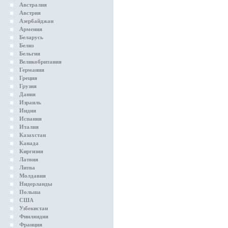
Австралия
Австрия
Азербайджан
Армения
Беларусь
Белиз
Бельгия
Великобритания
Германия
Греция
Грузия
Дания
Израиль
Индия
Испания
Италия
Казахстан
Канада
Киргизия
Латвия
Литва
Молдавия
Нидерланды
Польша
США
Узбекистан
Финляндия
Франция