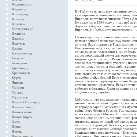
№218 (3549), 2006
Владивосток
Владимир
В «Рыбе» чуть ли не всех критиков смутил
Волгоград
кулинарными ассоциациями – с толку сби
Впрочем, постоянные читатели Петра Але
Вологда
Не далее как в 1994 году он уже побыва
Воронеж
Хорька». «Хорек» тоже был не совсем пр
Екатеринбург
Впрочем, у «Рыбы» есть подзаголовок –
Иваново
Главная героиня романа отзывчивая и тер
Ижевск
прямого уподобления водному позвоночно
Иркутск
детства. Вера родилась в Таджикистане, 
Пенджикенте ведутся археологические ра
Казань
однажды даже подсказывает, как собрать
Калининград
скорее подходящий сюжет для оформления
Калуга
когда-то здесь проходил Великий шелковы
свое время принимавший участие в полев
Кемерово
экспедиции, а сегодня ведущий на радио
Краснодар
историческую передачу, конечно, нашел, о
Красноярск
явно выигрывает за счет восточного кол
подробностей, а бедной Вере уготавлива
Курск
отвратительное чудовище по имени Насру
Липецк
течение жизни неумолимо, Вера постепен
Майкоп
работает в больнице. Один из пациентов 
обидное словцо «рыба».
Москва
Мурманск
Собственно, это определение и становитс
Нижний Новгород
множество испытаний. Один из двух ее с
из города в город и от мужчины к мужчи
Нижний Тагил
война, Вера бежит в Россию. Там оказыва
Новокузнецк
волна вынесла ее в Москву. От пьяницы и
Новосибирск
латыша, еще одного «миграционного фен
коварство, когда ее новый любовник, пре
Омск
ее с молодой девицей. Кажется, еще нем
Пенза
сравнить с итальянской «святой простот
Пермь
бедняжек мирового искусства. Помнится,
«Кабирия с Обводного канала». Вера мог
Петрозаводск