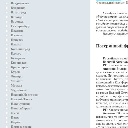
Федеральный выпуск №
Владивосток
Владимир
Волгоград
Сегодня в центре Мос
«Редкие земли», напе
Вологда
«Блеск и нищета олиг
Воронеж
ожидает смещенная ре
Екатеринбург
руками современных ди
пространства, судьбы
Иваново
Накануне писатель 
Ижевск
Иркутск
Казань
Потерянный ф
Калининград
Калуга
Кемерово
Российская газет
Василий Аксено
Краснодар
РГ
: Что это за ис
Красноярск
Аксенов
: Видите,
Курск
лучшая книга в моей жи
хватает. Причем пропа
Липецк
большевики. Кстати, э
Майкоп
выходящий в Калифор
Москва
некую московскую акад
темы они обсуждают. «
Мурманск
во время Великой Отеч
Нижний Новгород
приобрести профессию»
Нижний Тагил
побудило меня придума
нечисто, не иначе как
Новокузнецк
допечатать вкладыш и 
Новосибирск
РГ
: Как возник з
Омск
Аксенов
: 30 с л
котором что-то стучит
Пенза
отнекивался. Но после
Пермь
еще не знает, о чем он
Петрозаводск
«Мой дедушка – памятн