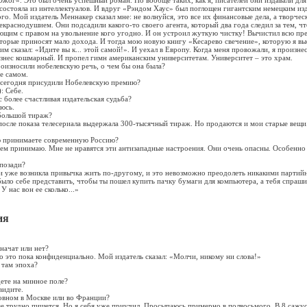
Ожог». Это был очень успешный роман. Но вообще таких, как я, писателей они издавали для
 состояла из интеллектуалов. И вдруг «Рэндом Хаус» был поглощен гигантским немецким из
го. Мой издатель Меннакер сказал мне: не волнуйся, это все их финансовые дела, а творче
екраснодушием. Они подсадили какого-то своего агента, который два года следил за тем, чт
яющим с правом на увольнение кого угодно. И он устроил жуткую чистку! Вычистил всю п
оторые приносят мало дохода. И тогда мою новую книгу «Кесарево свечение», которую я вы
 им сказал: «Идите вы к... этой самой!». И уехал в Европу. Когда меня провожали, я произне
бизнес кошмарный. И пропел гимн американским университетам. Университет – это храм.
роизносили нобелевскую речь, о чем бы она была?
же самом.
ы сегодня присудили Нобелевскую премию?
: Себе.
с более счастливая издательская судьба?
уюсь.
 большой тираж?
 после показа телесериала выдержала 300-тысячный тираж. Но продаются и мои старые вещи
ю принимаете современную Россию?
всем принимаю. Мне не нравятся эти антизападные настроения. Они очень опасны. Особенно
 позади?
ии уже возникла привычка жить по-другому, и это невозможно преодолеть никакими партий
было себе представить, чтобы ты пошел купить пачку бумаги для компьютера, а тебя спра
У нас вон ее сколько...»
ия
начат или нет?
но это пока конфиденциально. Мой издатель сказал: «Молчи, никому ни слова!»
я там эпоха?
дете на минное поле?
видите.
новном в Москве или во Франции?
ве трудно пишется. Но я себя уже приучил. Просыпаюсь примерно в полвосьмого. В 8 сажус