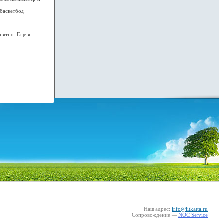
баскетбол,
.
онятно. Еще я
Наш адрес:
info@litkarta.ru
Сопровождение —
NOC Service