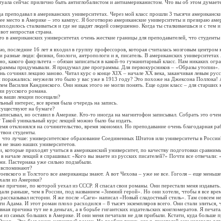
туала сейчас прилично быть антиглобалистом и антиамериканистом. Что вы об этом думает
ода преподавал в американских университетах. Через мой класс прошли 3 тысячи американс
ее место в Америке – это кампус. Я боготворю американские университеты и презираю аме
иходилось сталкиваться и где не щадят людей совершенно. Когда ты сталкиваешься и с тем и
 вот непростая страна.
что в американских университетах очень жесткие границы для преподавателей, что студенты
тью, последние 16 лет я входил в группу профессоров, которая считалась мозговым центром
и разные люди: физики, биологи, антропологи и я, писатель. В американских университетах
но, какого факультета – обязан записаться в какой-то гуманитарный класс. Нам никаких огр
граммы придумывали. Я придумал две программы. Для первокурсников – «Образы утопии».
нь сочинял лекцию заново. Читал курс о конце XIX – начале XX века, заканчивая левым рус
 поражались: неужели это было у вас уже в 1913 году? Это похоже на Джексона Поллока!
ем Василия Кандинского. Они никак этого не могли понять. Еще один класс – для старших 
ии русского романа.
ек ваши лекции посещали?
льный интерес, все время была очередь на запись.
существуют на бумаге?
записывал, но оставил в Америке. Кто-то иногда на магнитофон записывал. Собрать это очен
? Такой уникальный курс лекций можно было бы издать.
время отклонялся на сочинительство, время экономил. Но преподавание очень благодарная ра
 твои студенты.
д, что лучше: университетское образование Соединенных Штатов или университеты в России
ем не знаю наших университетов.
, которые приходят учиться в американский университет, по качеству подготовки сравним
 в начале лекций я спрашивал: «Кого вы знаете из русских писателей?» Почти все отвечали:
ени. Пастернака уже сильно подзабыли.
о вспоминают?
оевского и Толстого все американцы знают. А вот Чехова – уже не все. Гоголя – еще меньше.
ехали из Америки?
же причине, по которой уехал из СССР. Я спасал свои романы. Они перестали меня издавать
али раньше, чем в России, под названием «Зимний герой». Но они хотели, чтобы я все врем
ь рассказывал истории. Я же после «Саги» написал «Новый сладостный стиль». Там совсем н
ути Адама. И этот роман плохо расходился – 8 тысяч экземпляров всего. Они стали злиться,
вная причина тут не в деньгах, а в борьбе гигантских издательских конгломератов. Я печата
 из самых больших в Америке. И они меня печатали не для прибыли. Кстати, куда больше п