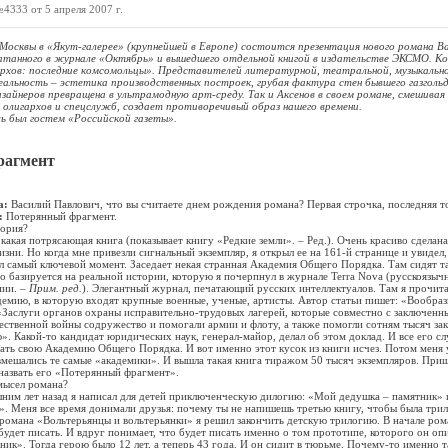
4333 от 5 апреля 2007 г.
квы в «Якут-галерее» (крупнейшей в Европе) состоится презентация нового романа Ва
чатанного в журнале «Октябрь» и вышедшего отдельной книгой в издательстве ЭКСМО. Ко
архов: последние комсомольцы». Представителей литературной, театральной, музыкально
альность – эстетика производственных построек, грубая фактура стен бывшего газгольд
зайнеров превращена в ультрамодную арт-среду. Так и Аксенов в своем романе, смешивая
 олигархов и спецслужб, создает противоречивый образ нашего времени.
был гостем «Российской газеты».
рагмент
а:
Василий Павлович, что вы считаете днем рождения романа? Первая строчка, последняя т
в:
Потерянный фрагмент.
тория?
 какая потрясающая книга (показывает книгу «Редкие земли». – Ред.). Очень красиво сделан
зни. Но когда мне привезли сигнальный экземпляр, я открыл ее на 161-й странице и увидел,
л самый ключевой момент. Заседает некая странная Академия Общего Порядка. Там сидят т
то базируется на реальной истории, которую я почерпнул в журнале Terra Nova (русскоязыч
нии. –
Прим. ред.
). Элегантный журнал, печатающий русских интеллектуалов. Там я прочит
емию, в которую входят крупные военные, ученые, артисты. Автор статьи пишет: «Вообрази
Заслуги органов охраны исправительно-трудовых лагерей, которые совместно с заключенн
ественной войны содружество и помогали армии и флоту, а также помогли сотням тысяч з
. Какой-то кандидат юридических наук, генерал-майор, делал об этом доклад. И все его с
ть свою Академию Общего Порядка. И вот именно этот кусок из книги исчез. Потом меня у
 вмешались те самые «академики». И вышла такая книга тиражом 50 тысяч экземпляров. При
назвать его «Потерянный фрагмент».
амысел романа?
ишним лет назад я написал для детей приключенческую дилогию: «Мой дедушка – памятник» 
». Меня все время донимали друзья: почему ты не напишешь третью книгу, чтобы была три
 романа «Вольтерьянцы и вольтерьянки» я решил закончить детскую трилогию. В начале ром
 будет писать. И вдруг понимает, что будет писать именно о том прототипе, которого он оп
ик». Тогда герою было 12 лет, а теперь 43 года. И он сидит в тюрьме. Почему-то именно т