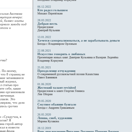
06.12.2022
Кто радел голышом
силия Аксенова
Михаил Перепёлкин
нцепция вечера:
28.03.2022
й, бизнес-элиты
Добрая весть
ерного завода под
Предисловие
 эпохи и
Дмитрий Кузьмин
13.01.2022
Хочется самореализоваться, а не зарабатывать деньги
Беседа с Владимиром Орловым
22.08.2021
Искусство говорить о любимых
Презентация новых книг Дмитрия Кузьмина и Валерия Леденёва
очка?
Владимир Коркунов
25.05.2021
а. По-моему,
Преодоление отчуждения
 что 8 страниц не
О современной русскоязычной поэзии Казахстана
Павел Банников
акие затаившиеся
ный журнал,
01.06.2020
ал статью про
Жестокий талант revisited
те себе, какие
Предисловие к книге Георгия Генниса
ыми организовали
Лев Оборин
аключенных
лушали. Это
29.05.2020
веряли, что дело
Смутное обаяние бунгало
шлось срочно
Беседа с Андреем Гришаевым
26.05.2020
и «Сундучок, в
Левша, сноб, художник
логия? Я
Марина Кулакова
ана герой-автор
исал в повести
28.12.2019
акая фраза
Речь при вручении Виталию Лехциеру Премии Андрея