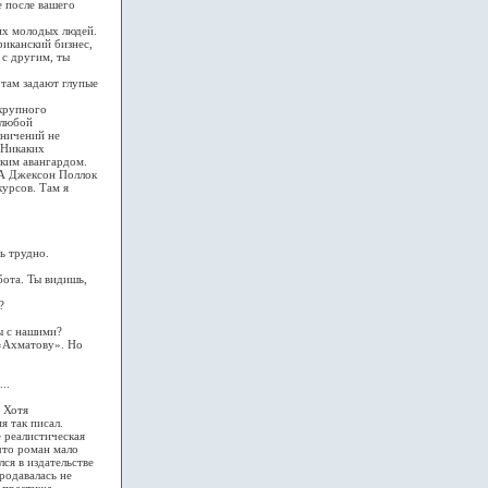
е после вашего
ких молодых людей.
риканский бизнес,
 с другим, ты
 там задают глупые
 крупного
 любой
аничений не
 Никаких
ским авангардом.
 А Джексон Поллок
курсов. Там я
ь трудно.
бота. Ты видишь,
?
ы с нашими?
 «Ахматову». Но
..
. Хотя
я так писал.
е реалистическая
 что роман мало
лся в издательстве
родавалась не