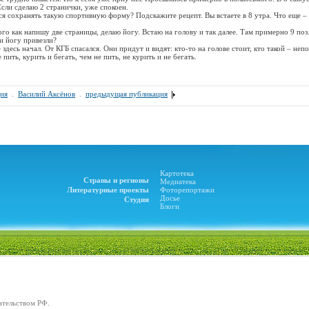
Если сделаю 2 странички, уже спокоен.
тся сохранять такую спортивную форму? Подскажите рецепт. Вы встаете в 8 утра. Что еще – 
ого как напишу две страницы, делаю йогу. Встаю на голову и так далее. Там примерно 9 поз
и йогу привезли?
е здесь начал. От КГБ спасался. Они придут и видят: кто-то на голове стоит, кто такой – неп
пить, курить и бегать, чем не пить, не курить и не бегать.
ия
.
Василий Аксёнов
.
предыдущая публикация
Картотека
Страны и регионы
Медиатека
Литературные проекты
Фоторепортажи
Досье
Студия
Блоги
ательством РФ.