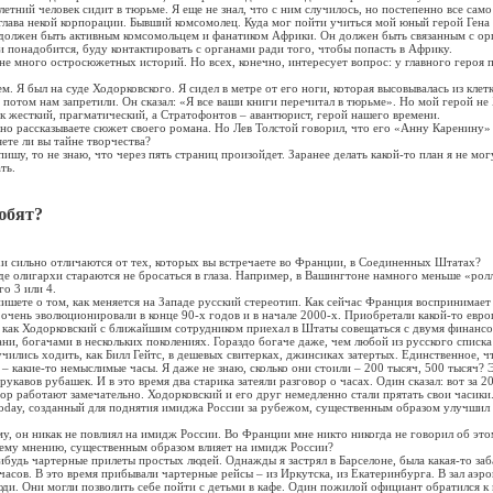
летний человек сидит в тюрьме. Я еще не знал, что с ним случилось, но постепенно все сам
глава некой корпорации. Бывший комсомолец. Куда мог пойти учиться мой юный герой Гена
олжен быть активным комсомольцем и фанатиком Африки. Он должен быть связанным с орг
и понадобится, буду контактировать с органами ради того, чтобы попасть в Африку.
не много остросюжетных историй. Но всех, конечно, интересует вопрос: у главного героя 
ем. Я был на суде Ходорковского. Я сидел в метре от его ноги, которая высовывалась из кле
, потом нам запретили. Он сказал: «Я все ваши книги перечитал в тюрьме». Но мой герой не
к жесткий, прагматический, а Стратофонтов – авантюрист, герой нашего времени.
ьно рассказываете сюжет своего романа. Но Лев Толстой говорил, что его «Анну Каренину»
ете ли вы тайне творчества?
 пишу, то не знаю, что через пять страниц произойдет. Заранее делать какой-то план я не мо
ть.
любят?
и сильно отличаются от тех, которых вы встречаете во Франции, в Соединенных Штатах?
аде олигархи стараются не бросаться в глаза. Например, в Вашингтоне намного меньше «рол
го 3 или 4.
пишете о том, как меняется на Западе русский стереотип. Как сейчас Франция воспринимает
е очень эволюционировали в конце 90-х годов и в начале 2000-х. Приобретали какой-то евр
 как Ходорковский с ближайшим сотрудником приехал в Штаты совещаться с двумя финансо
ни, богачами в нескольких поколениях. Гораздо богаче даже, чем любой из русского списк
чились ходить, как Билл Гейтс, в дешевых свитерках, джинсиках затертых. Единственное, ч
 – какие-то немыслимые часы. Я даже не знаю, сколько они стоили – 200 тысяч, 500 тысяч? 
рукавов рубашек. И в это время два старика затеяли разговор о часах. Один сказал: вот за 2
 пор работают замечательно. Ходорковский и его друг немедленно стали прятать свои часики
 today, созданный для поднятия имиджа России за рубежом, существенным образом улучшил
му, он никак не повлиял на имидж России. Во Франции мне никто никогда не говорил об это
ашему мнению, существенным образом влияет на имидж России?
ибудь чартерные прилеты простых людей. Однажды я застрял в Барселоне, была какая-то заба
 часов. В это время прибывали чартерные рейсы – из Иркутска, из Екатеринбурга. В зал аэр
ди. Они могли позволить себе пойти с детьми в кафе. Один пожилой официант обратился к