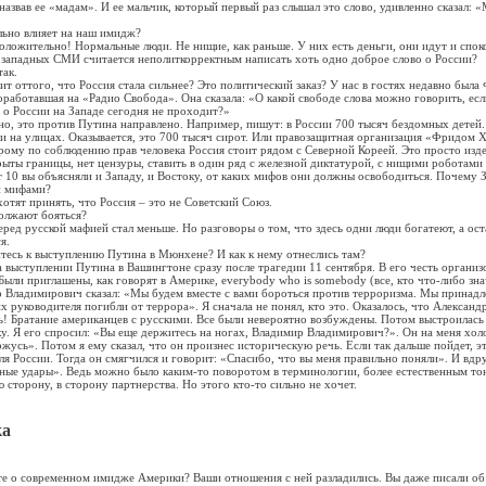
назвав ее «мадам». И ее мальчик, который первый раз слышал это слово, удивленно сказал: «
льно влияет на наш имидж?
положительно! Нормальные люди. Не нищие, как раньше. У них есть деньги, они идут и споко
в западных СМИ считается неполиткорректным написать хоть одно доброе слово о России?
так.
ит оттого, что Россия стала сильнее? Это политический заказ? У нас в гостях недавно была
роработавшая на «Радио Свобода». Она сказала: «О какой свободе слова можно говорить, есл
 о России на Западе сегодня не проходит?»
но, это против Путина направлено. Например, пишут: в России 700 тысяч бездомных детей.
ли на улицах. Оказывается, это 700 тысяч сирот. Или правозащитная организация «Фридом 
орому по соблюдению прав человека Россия стоит рядом с Северной Кореей. Это просто изде
рыты границы, нет цензуры, ставить в один ряд с железной диктатурой, с нищими роботам
т 10 вы объясняли и Западу, и Востоку, от каких мифов они должны освободиться. Почему 
и мифами?
хотят принять, что Россия – это не Советский Союз.
должают бояться?
перед русской мафией стал меньше. Но разговоры о том, что здесь одни люди богатеют, а ос
я.
итесь к выступлению Путина в Мюнхене? И как к нему отнеслись там?
на выступлении Путина в Вашингтоне сразу после трагедии 11 сентября. В его честь организ
Были приглашены, как говорят в Америке, everybody who is somebody (все, кто что-либо знач
 Владимирович сказал: «Мы будем вместе с вами бороться против терроризма. Мы принадл
 руководителя погибли от террора». Я сначала не понял, кто это. Оказалось, что Александр
ь! Братание американцев с русскими. Все были невероятно возбуждены. Потом выстроилась
у. Я его спросил: «Вы еще держитесь на ногах, Владимир Владимирович?». Он на меня хол
ржусь». Потом я ему сказал, что он произнес историческую речь. Если так дальше пойдет, э
ля России. Тогда он смягчился и говорит: «Спасибо, что вы меня правильно поняли». И вдр
ные удары». Ведь можно было каким-то поворотом в терминологии, более естественным то
 сторону, в сторону партнерства. Но этого кто-то сильно не хочет.
ка
ете о современном имидже Америки? Ваши отношения с ней разладились. Вы даже писали об