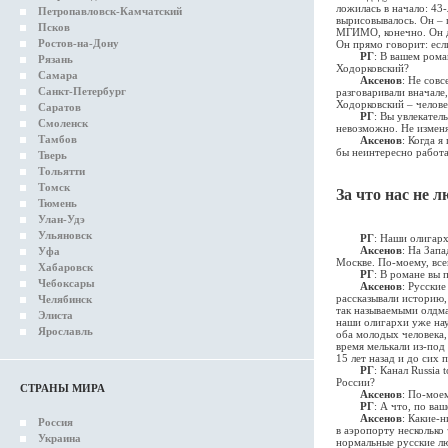
ложилась в начало: 43-
Петропавловск-Камчатский
вырисовывалось. Он – 
Псков
МГИМО, конечно. Он д
Ростов-на-Дону
Он прямо говорит: есл
РГ
: В вашем рома
Рязань
Ходорковский?
Самара
Аксенов
: Не совс
Санкт-Петербург
разговаривали вначале
Ходорковский – челове
Саратов
РГ
: Вы увлекател
Смоленск
невозможно. Не изменя
Тамбов
Аксенов
: Когда я
бы неинтересно работа
Тверь
Тольятти
Томск
За что нас не 
Тюмень
Улан-Удэ
Ульяновск
РГ
: Наши олигарх
Аксенов
: На Зап
Уфа
Москве. По-моему, все
Хабаровск
РГ
: В романе вы 
Чебоксары
Аксенов
: Русски
рассказывали историю,
Челябинск
так называемыми олдма
Элиста
наши олигархи уже нау
Ярославль
оба молодых человека,
время мелькали из-под 
15 лет назад и до сих
РГ
: Канал Russia
России?
СТРАНЫ МИРА
Аксенов
: По-мое
РГ
: А что, по в
Аксенов
: Какие-н
Россия
в аэропорту несколько
Украина
нормальные русские лю