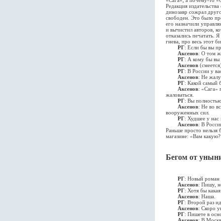
«Сага», а почему-то «
Редакция издательства
динозавр сожрал друго
свободен. Это было пр
его назначили управл
и вычистил авторов, к
отказались печатать. Я
гнева, про весь этот 
РГ
: Если бы вы п
Аксенов
: О том 
РГ
: А кому бы в
Аксенов
(cмеется)
РГ
: В России у ва
Аксенов
: Не жал
РГ
: Какой самый
Аксенов
: «Сага»
жаловаться.
РГ
: Вы полность
Аксенов
: Не во 
вооруженных сил.
РГ
: Худшее у нас
Аксенов
: В Росс
Раньше просто нельзя 
магазине: «Вам какую? 
Бегом от унын
РГ
: Новый роман 
Аксенов
: Пишу, 
РГ
: Хотя бы кака
Аксенов
: Наша.
РГ
: Второй раз и
Аксенов
: Скоро у
РГ
: Пишете в ос
Аксенов
: В Моск