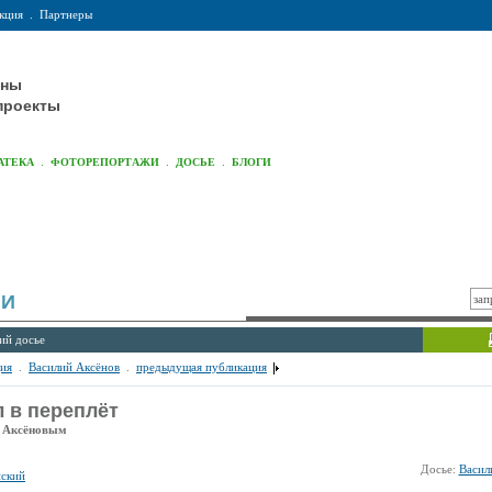
кция
.
Партнеры
оны
проекты
.
.
.
АТЕКА
ФОТОРЕПОРТАЖИ
ДОСЬЕ
БЛОГИ
ИИ
ий досье
ия
.
Василий Аксёнов
.
предыдущая публикация
 в переплёт
м Аксёновым
Досье:
Васил
нский