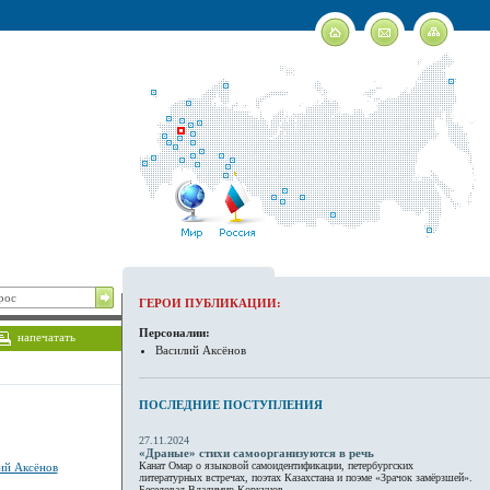
ГЕРОИ ПУБЛИКАЦИИ:
Персоналии:
напечатать
Василий Аксёнов
ПОСЛЕДНИЕ ПОСТУПЛЕНИЯ
27.11.2024
«Драные» стихи самоорганизуются в речь
Канат Омар о языковой самоидентификации, петербургских
ий Аксёнов
литературных встречах, поэтах Казахстана и поэме «Зрачок замёрзшей».
Беседовал Владимир Коркунов