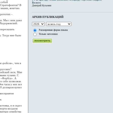
о собой
Белого
 Стратофонтов? В
Дмитрий Кузьмин
анами, конечно.
прототип –
АРХИВ ПУБЛИКАЦИЙ
тки. Мы с ним даже
 Ходорковский.
 пересказать
Расширенная форма показа
Только заголовки
гу. Тогда мне было
лс-ройсов», чем в
 русских?
опейский лоск. Мне
выми тузами. С
а «Форбса». А
то себе позволяли
Эти часы у них все
00 долларов купил
.
 восприятие
м.
стовка, и я сидел
опорта входили
 матери семейства