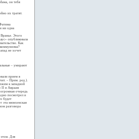
Мама, он тебя
йно их тратят.
 Фатима
и ни одна
 Вранье. Этого
Хаус» опубликовала
вательство. Как
и коммунизма?
Запад не хочет
тальные – умирают
овали прием в
ит. – Прим. ред.).
ежим к западной
 II и Авраам
 огромная очередь
одно посмотрел и
то будет
уг эта мюнхенская
ном разговора
 этом. Для