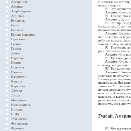
Австралия
с несколькими детьми, 
назвал «мадам».
Австрия
РГ
: Это отрицате
Азербайджан
Аксенов
: Очень 
Армения
РГ
: Правда, что 
Аксенов
: Да, это 
Беларусь
РГ
: Это происход
Белиз
Салказанова, 25 лет п
Бельгия
положительная заметка
Аксенов
: Возмож
Великобритания
нет. Иначе бы их виде
Германия
рейтинг, согласно кот
Греция
можно страну, где отк
РГ
: Последние ле
Грузия
расставаться со своим
Дания
Аксенов
: Они не 
Израиль
РГ
: Русских про
Аксенов
: Страх 
Индия
с голоду, продолжаютс
Испания
РГ
: Как вы относ
Италия
Аксенов
: Я был 
советском посольстве. 
Казахстан
В своей речи Владимир
Канада
цивилизации. Два наших
Киргизия
Линкольн. Что началос
пожать президенту рук
Латвия
ответил: «Пока еще де
Литва
колоссально выгодно д
Молдавия
речь, эти «асимметрич
повернуть все в другую
Нидерланды
Польша
США
Гудбай, Амери
Узбекистан
Финляндия
Франция
РГ
: Что вы дума