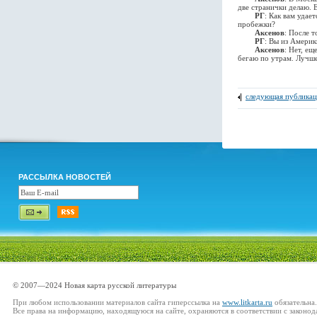
две странички делаю. 
РГ
: Как вам удае
пробежки?
Аксенов
: После т
РГ
: Вы из Америк
Аксенов
: Нет, ещ
бегаю по утрам. Лучше 
следующая публикац
РАССЫЛКА НОВОСТЕЙ
© 2007—2024 Новая карта русской литературы
При любом использовании материалов сайта гиперссылка на
www.litkarta.ru
обязательна.
Все права на информацию, находящуюся на сайте, охраняются в соответствии с законод