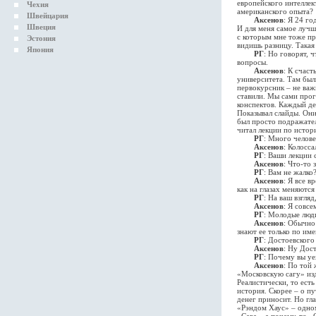
европейского интеллек
Чехия
американского опыта?
Швейцария
Аксенов
: Я 24 г
Швеция
И для меня самое лучш
с которым мне тоже пр
Эстония
видишь разницу. Такая
Япония
РГ
: Но говорят, 
вопросы.
Аксенов
: К счас
университета. Там был
первокурсник – не важ
ставили. Мы сами про
конспектов. Каждый де
Показывал слайды. Они
был просто подражател
читал лекции по истор
РГ
: Много челов
Аксенов
: Колосса
РГ
: Ваши лекции 
Аксенов
: Что-то 
РГ
: Вам не жалко
Аксенов
: Я все 
как на глазах меняются
РГ
: На ваш взгля
Аксенов
: Я совс
РГ
: Молодые люди
Аксенов
: Обычно
знают ее только по им
РГ
: Достоевског
Аксенов
: Ну Дост
РГ
: Почему вы у
Аксенов
: По той 
«Московскую сагу» изд
Реалистически, то ест
история. Скорее – о п
денег приносит. Но гла
«Рэндом Хаус» – одном