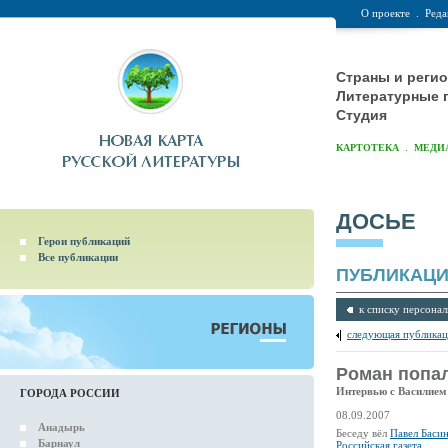
О проекте
.
Реда
Страны и реги
Литературные 
Студия
.
КАРТОТЕКА
МЕДИ
ДОСЬЕ
Герои публикаций
Все публикации
ПУБЛИКАЦ
к списку персонал
следующая публикац
Роман попал
Интервью с Василие
ГОРОДА РОССИИ
08.09.2007
Анадырь
Беседу вёл
Павел Баси
Барнаул
Российская газета