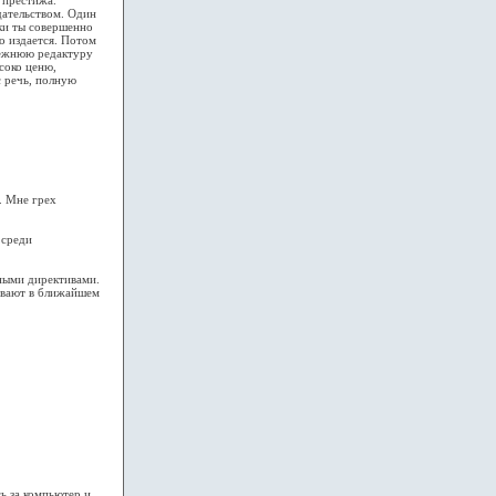
 престижа.
дательством. Один
ски ты совершенно
о издается. Потом
режнюю редактуру
соко ценю,
с речь, полную
. Мне грех
 среди
ными директивами.
шивают в ближайшем
ь за компьютер и