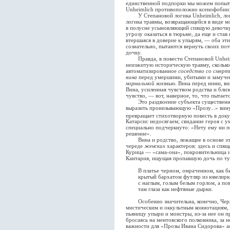
единственной подпорки мы можем попыт
Unheimlich противоположно ксенофобии: 
У Степановой логика Unheimlich, логи
логика травмы, возвращающейся в виде мо
в полусне усыновляющий спящую девочк
угрозу оказаться в тюрьме, да еще и став
втершаяся в доверие к упырям, — оба эт
сознательно, пытаются вернуть своих по
дочку.
Правда, в повести Степановой Unheimli
неизжитую историческую травму, сколько
автоматизированное
соседство со смерт
вина
перед умершими, убитыми и замучен
нормальной
жизнью. Вина перед ними, ви
Вина, усиленная чувством родства и бли
чувство, — вот, наверное, то, что пытает
Это раздвоение субъекта существенно 
выразить пронизывающую «Прозу...» вину
превращает стихотворную повесть в док
Катарсис недосягаем; свидание героя с 
специально подчеркнуто: «Нету ему ни по
решение».
Вина и родство, лежащие в основе это
череде
женских
характеров: здесь и спящ
Курица — «сама-она», покровительница и
Кантария, ищущая пропавшую дочь по ту
В платье черном, омраченном, как бы
крытый бархатом футляр из ювелирк
с наглым, голым белым горлом, а пов
там глаза как нефтяные дырки.
Особенно значительна, конечно, Черн
мистическим и оккультным коннотациям, и
пьяницу упыри и монстры, из-за нее он п
бросаясь на ментовского полковника, за н
важности для «Прозы Ивана Сидорова» ас