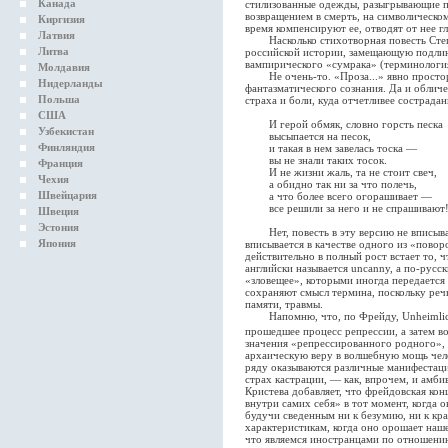
Канада
стилизованные одежды, разыгрывающие п
возвращением в смерть, на символическо
Киргизия
время компенсируют ее, отводят от нее гл
Латвия
Насколько стихотворная повесть Степ
Литва
российской истории, замещающую подли
вампирического «сумрака» (терминологи
Молдавия
Не очень-то. «Проза...» явно просторн
Нидерланды
фантазматического сознания. Да и обличе
Польша
страха и боли, куда отчетливее сострадан
США
И герой обмяк, словно горсть песка
Узбекистан
высыпается на песок,
Финляндия
и такая в нем завелась тоска —
вы не знали таких тосок.
Франция
И не жизни жаль, та не стоит свеч,
Чехия
а обидно так ни за что полечь,
Швейцария
а что более всего огорашивает —
все решили за него и не спрашивают
Швеция
Эстония
Нет, повесть в эту версию не вписываетс
Япония
вписывается в качестве одного из «пово
действительно в полный рост встает то, 
английски называется uncanny, a по-русс
«зловещее», которыми иногда передается 
сохраняют смысл термина, поскольку реч
памяти, травмы.
Напомню, что, по Фрейду, Unheimlich 
прошедшее процесс репрессии, а затем 
значения «репрессированного родного», 
архаическую веру в волшебную мощь чело
ряду оказываются различные манифестаци
страх кастрации, — как, впрочем, и амб
Кристева добавляет, что фрейдовская ко
внутри самих себя» в тот момент, когда о
будучи сведенным ни к безумию, ни к кра
характеристикам, когда оно орошает наше
что являемся иностранцами по отношению