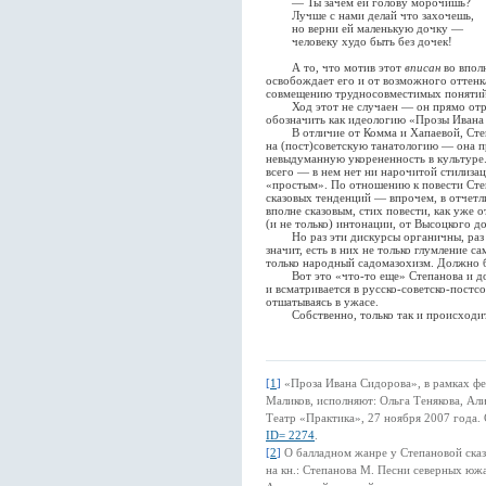
— Ты зачем ей голову морочишь?
Лучше с нами делай что захочешь,
но верни ей маленькую дочку —
человеку худо быть без дочек!
А то, что мотив этот
вписан
во впол
освобождает его и от возможного оттенк
совмещению трудносовместимых понятий 
Ход этот не случаен — он прямо отраж
обозначить как идеологию «Прозы Ивана
В отличие от Комма и Хапаевой, Степан
на (пост)советскую танатологию — она п
невыдуманную укорененность в культуре.
всего — в нем нет ни нарочитой стилиза
«простым». По отношению к повести Сте
сказовых тенденций — впрочем, в отчетл
вполне сказовым, стих повести, как уже 
(и не только) интонации, от Высоцкого 
Но раз эти дискурсы органичны, раз о
значит, есть в них не только глумление с
только народный садомазохизм. Должно 
Вот это «что-то еще» Степанова и доб
и всматривается в русско-советско-постсо
отшатываясь в ужасе.
Собственно, только так и происходит 
[
1
]
«Проза Ивана Сидорова», в рамках фе
Маликов, исполняют: Ольга Тенякова, Ал
Театр «Практика», 27 ноября 2007 года.
ID= 2274
.
[
2
]
О балладном жанре у Степановой сказа
на кн.: Степанова М. Песни северных южа