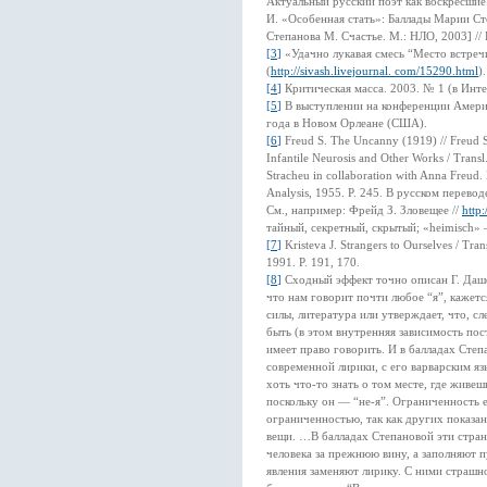
Актуальный русский поэт как воскресшие
И. «Особенная стать»: Баллады Марии Сте
Степанова М. Счастье. М.: НЛО, 2003] //
[
3
]
«Удачно лукавая смесь “Место встреч
(
http://sivash.livejournal. com/15290.html
).
[
4
]
Критическая масса. 2003. № 1 (в Инт
[
5
]
В выступлении на конференции Амери
года в Новом Орлеане (США).
[
6
]
Freud S. The Uncanny (1919) // Freud 
Infantile Neurosis and Other Works / Trans
Stracheu in collaboration with Anna Freud. 
Analysis, 1955. P. 245. В русском перево
См., например: Фрейд З. Зловещее //
http:
тайный, секретный, скрытый; «heimisch»
[
7
]
Kristeva J. Strangers to Ourselves / Tra
1991. P. 191, 170.
[
8
]
Сходный эффект точно описан Г. Даше
что нам говорит почти любое “я”, кажет
силы, литература или утверждает, что, с
быть (в этом внутренняя зависимость пос
имеет право говорить. И в балладах Сте
современной лирики, с его варварским яз
хоть что-то знать о том месте, где живешь
поскольку он — “не-я”. Ограниченность 
ограниченностью, так как других показа
вещи. …В балладах Степановой эти стран
человека за прежнюю вину, а заполняют п
явления заменяют лирику. С ними страшн