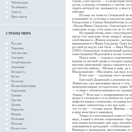
стекло, а все прочее — в сигаретный пеп
Чебоксары
дочка, а курица, оставшись с героем, на
Челябинск
смерть которой он, оказывается, и впал в
избушку.
Элиста
Почему же повесть Степановой не вызы
Ярославль
испытывает от эстетики и идеологии ка
Говорухина и Тимура Бекмамбетова (а уж
«Прозы Ивана Сидорова» благороден и т
сюжетные ходы, хотя смысл их не то что
На первый взгляд ключ стихотворной п
СТРАНЫ МИРА
автор (что присуще этому жанру): недаро
опубликован в «Живом журнале», который 
вымышленного Ивана Сидорова. Одна же
Россия
русской культуре уже была — Кира Мура
Украина
(1983), безнадежно искромсанный цензу
Австралия
повествования Муратовой в поэме Степан
Перед нами — хоровод современных фа
Австрия
курица из детской сказки и гвоздем сидя
Азербайджан
мистико-ментовский сериал слипаются в 
Армения
достаточно внятно: «Мужик и пьян, да и н
Мандельштаму: «Мы живем, как прах в во
Беларусь
И вот они — чудовища этого коллекти
Белиз
Григорий Дашевский в рецензии на с
Бельгия
Левинсона, уже высказывал мысль о том,
Великобритания
непроработанных исторических травм. Не
— в связи с обилием вампиров на стран
Германия
5
Эткинд
. Речь идет о незавершенности 
Греция
целом и сталинского в особенности, в рез
Грузия
мифологизации сталинизма, отодвинутог
Дания
все равно симпатичны и все как один — «
что от нее — столько жертв. Жертвы — 
Израиль
в виде монстров и вампиров.
Индия
Упыри из стихотворной повести Степа
Испания
мере, в какой и вполне современных «бра
персонажи воплощают еще одну неизжит
Италия
замазываемую риторикой «стабилизации»
Казахстан
Вампиры и привидения, выступающие из 