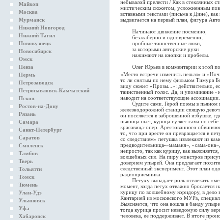
небывалой прелести / Как в стеклянных с
Майкоп
мистическим сюжетом, усложненным повес
Москва
вставными текстами (письма к Дине), как 
Мурманск
выдвигается на первый план, фигура Авто
Нижний Новгород
Начинают движение посменно,
Нижний Тагил
безалаберно и одновременно,
Новокузнецк
пробные таинственные люки,
за которыми авторские руки
Новосибирск
нажимают на кнопки и пробелы.
Омск
Пенза
Олег Юрьев в комментарии к этой пове
«Место встречи изменить нельзя» и «Н
Пермь
то ли снятым по нему фильмом Тимура Бе
Петрозаводск
виду сюжет «Прозы...»: действительно, ест
Петропавловск-Камчатский
таинственный голос. Да, и упоминание «
наводит на соответствующие ассоциации.
Псков
Судите сами. Герой поэмы в пьяном по
Ростов-на-Дону
железнодорожной станции спящую девочк
Рязань
он поселяется в заброшенной избушке, гд
пьяница пьет, курица гуляет сама по себе
Самара
красавица-опер. Арестованного обвиняют 
Санкт-Петербург
то, что при аресте он превращается в пет
Саратов
со следствием» петушка извлекают из ка
предводительница-»маманя», «сама-она»,
Смоленск
непросто, так как курицу, как выясняетс
Тамбов
волшебных сил. На пиру монстров присут
Тверь
доверием упырей. Она предлагает похити
следственный эксперимент. Этот план одо
Тольятти
радиоприемника.
Томск
Петуху выпадает роль отвлекать «менто
Тюмень
момент, когда петух отважно бросается 
курицу по волшебному коридору, в дело 
Улан-Удэ
Кантарией из московского МУРа, специа
Ульяновск
Выясняется, что она вошла в банду упыр
Уфа
тогда курица просит неведомую силу верн
человека, ее поддерживает. В итоге про
Хабаровск