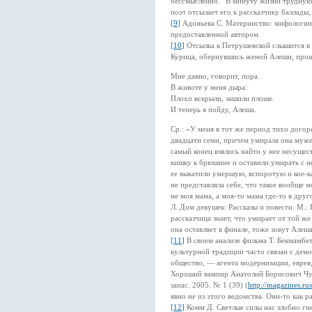
бессмысленно. “В минуту жизни трудную”
поэт отсылает его к рассказчику баллады,
[
9
]
Адоньева С. Материнство: мифологии 
предоставленной автором.
[
10
]
Отсылка к Петрушевской слышится в 
Курица, обернувшись женой Алеши, прощ
Мне давно, говорит, пора.
В животе у меня дыра:
Плохо вскрыли, зашили плоше.
И теперь я пойду, Алеша.
Ср.: «У меня в тот же период тихо догор
двадцати семи, причем умирала она муже
самый конец взялись найти у нее несуще
кишку к брюшине и оставили умирать с не
ее выкатили умершую, вспоротую и кое-к
не представляла себе, что такое вообще м
не моя мама, а моя-то мама где-то в дру
Л. Дом девушек: Рассказы и повести. М.:
рассказчица знает, что умирает от той же
она оставляет в финале, тоже зовут Алеша
[
11
]
В своем анализе фильма Т. Бекмамбе
культурной традиции часто связан с де
общество, — агента модернизации, еврея
Хороший вампир Анатолий Борисович Чуб
запас. 2005. № 1 (39) (
http://magazines.ru
явно не из этого ведомства. Они-то как 
[
12
]
Комм Д. Светлые силы нас злобно гне