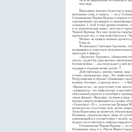
ты ж не выдержишь без женского при
моя лада.
Верховное женское божество в традиц
витальные силы, и смерть, — но у Степан
Степановская Черная Курица в первую о
одновременно пугающую и укореняющую 
сознания. С этой точки зрения понятно, 
и ее демоническая мама («вся она в черн
Черной Курицы. Все они тронуты смерть
происходит все, о чем повествуется в «П
Можно ли назвать жизнью происходя
Едва ли.
Фольклорист Светлана Адоньева, опис
вглядываясь в советскую монументальну
приходит к выводу:
«Археолог будущего, обнаружив гиган
эпохи, сделал бы однозначное заключени
богиня войны — она понуждает к ней му
9
подавая и охраняя жизнь детей»
.
Действительно, именно таково лицо сов
точнее, материнское лицо. Эту мифологи
Петрушевская в образах убивающих свое
великих богинях, и прежде всего — о Ба
«Время ночь», но проступает и во мног
«развернуть» эту мифологему в против
сексуальной радости и всеобщего прими
своем фильме «Кукушка» (я имею в виду 
матери-смерти возвращается в новых обл
«Generation «П»«, а потом как Великая 
несмотря на отсутствие тела, вечно пьян
Аллы Борисовны на колючую обитательни
Пелевина, свидетельствует лишь об усто
изменяющейся в соответствии с модой, 
недрах постсоветского нефтедолларового
Степановская Черная Курица — из этог
Пелевиным: ведь и в «Прозе Ивана Сидор