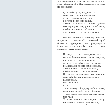
«Черная курица, или Подземные жители».
зовут Алешей. И у Погорельского речь шл
не совершает:
«Д’я тебя тут дожидался час,
сгрыз до половины карандаш,
д’ за тебя сама-она ручалсь,
а ребята говорили: сдашь,
а ты не сдал, мужик, а ты не ссучилс
потому и разговор у нас полу´чился,
а кабы скурвился, тебя бы в с т р е т и
а меня твои глаза бы не заметили.
В сказке Погорельского Чернушка прев
подземных — мертвых? — жителей, а у С
божество. Курица не только превращает
(тоже умершую) дочь Кантарии — думаю,
монолог «мать-сыры-земли»:
И тогда-то с ним невидимая сила
как с любимым женихом заговорила,
и гудела, и нудила, и корила —
дескать, я ли тебя, гада, не поила,
не давала на просторах сеновала,
а тебе оно все плохо или мало,
а тебе мое ничто мое не мило...
И пошла-пошла-пошла давить на жал
словно баба, понимающая слабо.
Разбежалась,
что бы, кабы.
<...>
...я ж за пазухой держу тебя в покое,
как в приемном берегу тебя покое,
чтобы ты не натворил чего не надо,
моя лада.
Ты ж не помнишь, ни когда на свет р
ни зачем и почему сюда явился,