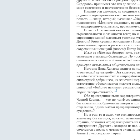
Другого. Только на таких ритуалах держ
Сидорова» принимает это как должное — 
мире советского и постсоветского бессоз
Именно эти сложные, не сводимые к о
родным и одновременно как с насильств
повесть — жанр, который, начиная с «Ун
пушкинского «Медного всадника», предп
— неразрешимую коллизию, проясняемую,
Повесть Степановой важна не только к
выразительности и сложности текст, но 
спровоцированной массовым успехом лу
Дмитрий Комм сравнил отношение к Ины
силам «земли, крови и расы в их гности
современный немецкий философ Питер Коз
Иные из «Ночного дозора» есть раз
человеком и высшим божеством. Но поск
оказываются той самой «последней инст
примеров оязычивания общественного со
Историк Дина Хапаева видит в популяр
«готической культурой». Эта культура, п
на себе печать неизжитых и непроработан
симметрией добра и зла, их конечной нер
естественно оборачивается культом силы.
ценностей убийство начинает рассматрива
13
людей, теперь считает?»
.
Обе приведенные выше характеристики
Черной Курицы — чем не «миф середины»
без симпатии изображенные упыри и при
отделению, одним махом превращенному в
суждения»?
Но в том-то и дело, что степановская 
язычеству (не сегодня, понятно, возникш
странно, позволяет отрефлексировать их 
«внутреннего Другого» каждого из нас.
сочетается в поэме с мотивом очень конк
Алеши) с «соседским» горем: