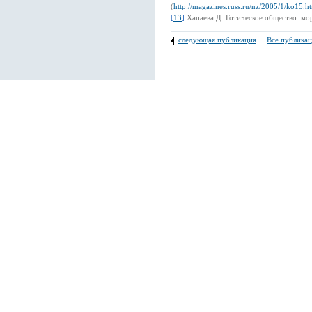
(
http://magazines.russ.ru/nz/2005/1/ko15.h
[
13
]
Хапаева Д. Готическое общество: мо
следующая публикация
.
Все публика