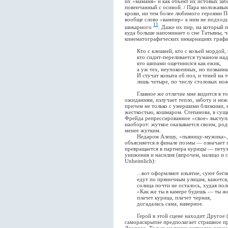
их «маманя» и как объект их истовых заб
повенчанный с осиной. / Пара моложавых
крови, ни тем более любимого героями П
вообще слово «вампир» к ним не подходи
11
шикарного
. Даже их пир, на который
куда больше напоминает о сне Татьяны, 
кинематографических инкарнациях графа
Кто с клешней, кто с козьей мордой, к
кто сидит-переливается туманом над
кто шипами ощетинился как ежик,
а уж тех, неупокоенных, но позванных
И стучат копыта об пол, и теней на т
лишь четыре, по числу столовых нож
Главное же отличие мне видится в том,
ожиданиям, излучает тепло, заботу и неж
причем не только с умершими близкими, 
жесткостью, кошмаром. Степанова, в сущ
Фрейда репрессированное «свое» выступа
наоборот: жуткое оказывается своим, род
менее жутким.
Недаром Алешу, «пьяницу-мужика», ум
объясняется в финале поэмы — означает 
превращается в партнера курицы — петух
унижения и насилия (впрочем, налицо и 
Unheimlich):
...вот оформляют изъятие, суют беглец
едут по пряничным улицам, кажется,
солнца почти не осталось, худая поло
«Как же ты в камере будешь — ты же,
плачет курица, плачет черная,
догадалась сама, наверное.
Герой в этой сцене находит Другое (же
самораскрытие предполагает страшное п