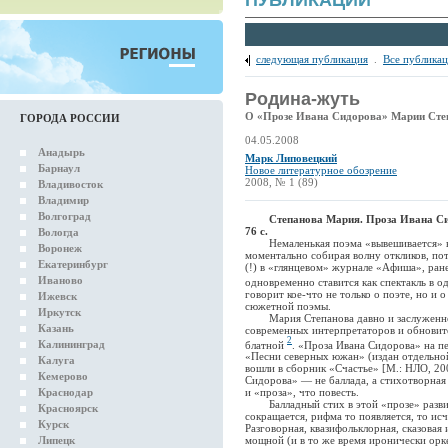
ПУБЛИКАЦИИ
следующая публикация
.
Все публика
Родина-жуть
О «Прозе Ивана Сидорова» Марии Сте
ГОРОДА РОССИИ
04.05.2008
Анадырь
Марк Липовецкий
Барнаул
Новое литературное обозрение
2008, № 1 (89)
Владивосток
Владимир
Волгоград
Степанова Мария. Проза Ивана Си
76 с.
Вологда
Немаленькая поэма «вывешивается» в И
Воронеж
моментально собирая волну откликов, по
Екатеринбург
(!) в «глянцевом» журнале «Афиша», ране
Иваново
одновременно ставится как спектакль в 
говорит кое-что не только о поэте, но и
Ижевск
сюжетной поэмы.
Иркутск
Мария Степанова давно и заслуженно 
Казань
современных интерпретаторов и обновит
2
Калининград
блатной
. «Проза Ивана Сидорова» на пе
«Песни северных южан» (издан отдельной
Калуга
вошли в сборник «Счастье» [М.: НЛО, 20
Кемерово
Сидорова» — не баллада, а стихотворная
Краснодар
и «проза», что повесть.
Балладный стих в этой «прозе» развинче
Красноярск
сокращается, рифма то появляется, то ис
Курск
Разговорная, квазифольклорная, сказова
Липецк
мощной (и в то же время иронически орк