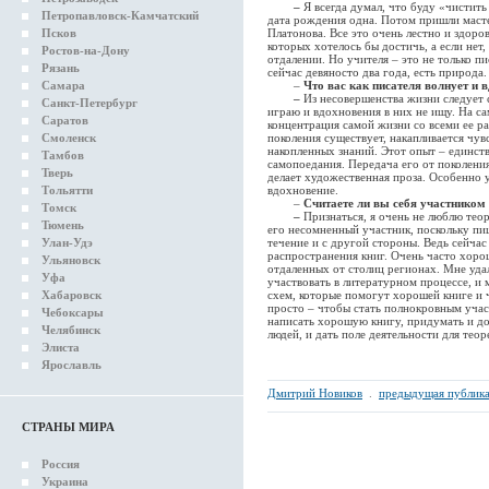
–
Я всегда думал, что буду «чистит
Петропавловск-Камчатский
дата рождения одна. Потом пришли масте
Псков
Платонова. Все это очень лестно и здоров
которых хотелось бы достичь, а если нет,
Ростов-на-Дону
отдалении. Но учителя – это не только пи
Рязань
сейчас девяносто два года, есть природа
Самара
–
Что вас как писателя волнует и в
–
Из несовершенства жизни следует с
Санкт-Петербург
играю и вдохновения в них не ищу. На са
Саратов
концентрация самой жизни со всеми ее р
Смоленск
поколения существует, накапливается чу
накопленных знаний. Этот опыт – единст
Тамбов
самопоедания. Передача его от поколения
Тверь
делает художественная проза. Особенно 
Тольятти
вдохновение.
–
Считаете ли вы себя участником 
Томск
–
Признаться, я очень не люблю теор
Тюмень
его несомненный участник, поскольку пи
Улан-Удэ
течение и с другой стороны. Ведь сейчас
распространения книг. Очень часто хоро
Ульяновск
отдаленных от столиц регионах. Мне уда
Уфа
участвовать в литературном процессе, и
Хабаровск
схем, которые помогут хорошей книге и 
просто – чтобы стать полнокровным уча
Чебоксары
написать хорошую книгу, придумать и до
Челябинск
людей, и дать поле деятельности для тео
Элиста
Ярославль
Дмитрий Новиков
.
предыдущая публик
СТРАНЫ МИРА
Россия
Украина