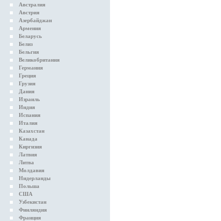
Австралия
Австрия
Азербайджан
Армения
Беларусь
Белиз
Бельгия
Великобритания
Германия
Греция
Грузия
Дания
Израиль
Индия
Испания
Италия
Казахстан
Канада
Киргизия
Латвия
Литва
Молдавия
Нидерланды
Польша
США
Узбекистан
Финляндия
Франция