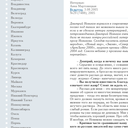
Интервью:
Владивосток
Анна Мартовицкая
Владимир
Культура
, 3.08.2005
№29 (7488), 2005
Волгоград
Вологда
Воронеж
Дмитрий Новиков ворвался в современну
Екатеринбург
позже под таким же названием вышла пе
если и не сделала автора литературной
Иваново
петрозаводчанин Дмитрий Новиков очен
Ижевск
дали не только мэтры российской литер
Иркутск
прозу Новикова. Сегодня писатель акти
народов», «Новый мир», «Знамя», «Севе
Казань
«АртЛито 2000», лауреат премии «Вдох
Калининград
2004 год. Совсем недавно у прозаика выш
Калуга
перешейка».
Кемерово
–
Дмитрий, когда и почему вы зан
Краснодар
–
Серьезно и осмысленно, с сознанием
Красноярск
всего лет пять назад. До этого много раз
невразумительное, и бросал на полдороге
Курск
смог довести рассказ до конца, значит, в
Липецк
году: журнал «Север» напечатал один из
Майкоп
–
Вы получили известность благода
означает этот жанр? Стоит ли ждать о
Москва
–
Рассказ для меня – это концентрир
Мурманск
знание об одном из многочисленных пико
Нижний Новгород
придуман – тогда это вялая беллетристик
От него должно пахнуть потом, кровью и 
Нижний Тагил
явление того же порядка, но более разма
Новокузнецк
жгучего раствора. Эта область мне пока 
Новосибирск
слабый роман. Если рассказ неполноценны
романа ты уже никуда не денешься. Мне 
Омск
чтобы написать хороший роман. Про себя 
Пенза
И вообще, от Новикова можно ожидать ч
Пермь
–
Критики часто сравнивают вашу 
кого из русских писателей вы сами счи
Петрозаводск