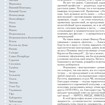
Москва
Но вот что важно. Слаповский, издевая
Мурманск
прежней профессии — редактора; судя по
Нижний Новгород
расстался давно. Потому что в последни
языковых погрешностей. Привычные «сбои
Нижний Тагил
план. Зато возникло нечто новое — я бы
Новокузнецк
конструкций с произвольными законами 
Новосибирск
правильно, гладко — но стоит вчитаться,
привычных препятствий, не преодолевая т
Омск
молотобойный треск машинки, но и не об
Пенза
жесте, ситуации времени и места, — сама
Пермь
соскальзывает в грамматическую пустоту
поменять про-фессию — и превратиться в
Петрозаводск
литературный.
Петропавловск-Камчатский
На таком языке и пишет Виктор Пелевин
Псков
связанные с жанром «фэнтези», — Алекс
будучи не в ладах со стилем, выражать 
Ростов-на-Дону
идеологические конструкции, давать волю 
Рязань
заслугу Пелевину многочисленные сочувс
Самара
Карлосом Кастанедой?.. Да так и можно;
стилевому оформлению, как бы нуждающие
Санкт-Петербург
в иллюзии писатель-ской немоты. Ничег
Саратов
блаженного молчания, роящейся полноты
Смоленск
нужно разбираться.
Формально, «конструктивно» роман Пе
Тамбов
от истории
; так или иначе, все его ге
Тверь
точнее — не преодолевают и не побеждаю
Тольятти
любой энергии), а последовательно
отре
Пустота, вырвавшись из рук ЧК, неожида
Томск
благодаря сонным — подчас наркотическ
Тюмень
оказывается в современной психушке, а з
Улан-Удэ
психушки; раскачиваясь между этими вр
друга (1919/1991), он, благодаря гуру Ча
Ульяновск
находит триединый ответ на трехчастный
Уфа
где? когда? — НИЧТО, НИГДЕ, НИКОГД
Хабаровск
К этой философии можно относиться как
заданности, «установочности» пелевинско
Чебоксары
изобразить
путь
героя из «реальности»,