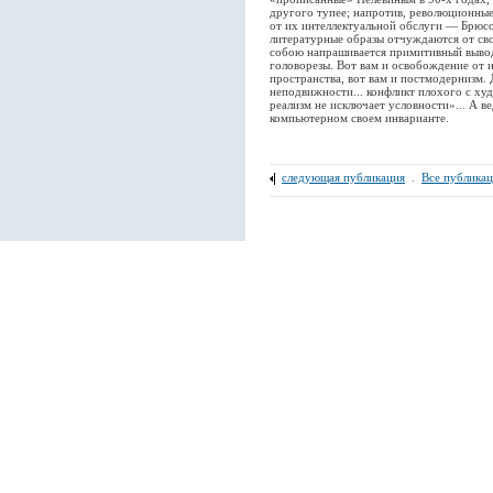
другого тупее; напротив, революционные
от их интеллектуальной обслуги — Брюсо
литературные образы отчуждаются от сво
собою напрашивается примитивный выво
головорезы. Вот вам и освобождение от 
пространства, вот вам и постмодернизм.
неподвижности... конфликт плохого с ху
реализм не исключает условности»... А в
компьютерном своем инварианте.
следующая публикация
.
Все публика