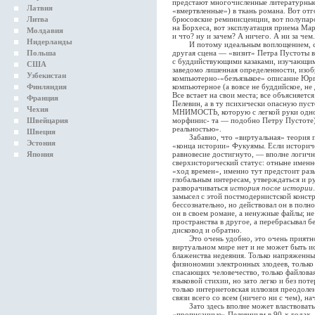
предстают многочисленные литературные 
Латвия
«вмертвленные») в ткань романа. Вот отг
Литва
брюсовские реминисценции, вот полупаро
на Борхеса, вот эксплуатация приема Ма
Молдавия
и что? ну и зачем? А ничего. А ни за чем.
Нидерланды
И потому идеальным воплощением, сре
Польша
другая сцена — «визит» Петра Пустоты 
с буддийствующими казаками, изучающими
США
заведомо лишенная определенности, изоб
Узбекистан
компьютерно-«безъязыкое» описание Юр
Финляндия
компьютерное (а вовсе не буддийское, не
Все встает на свои места; все объясняетс
Франция
Пелевин, а в ту психически опасную пус
Чехия
МНИМОСТЬ, которую с легкой руки одног
Швейцария
морфинис- та — подобно Петру Пустоте) 
реальностью».
Швеция
Забавно, что «виртуальная» теория по
Эстония
«конца истории» Фукуямы. Если историче
Япония
равновесие достигнуто, — вполне логич
сверхисторический статус: отныне именн
«ход времен», именно тут предстоит раз
глобальным интересам, утверждаться и ру
разворачиваться
история после истории
замысел с этой постмодернистской конст
бессознательно, но действовал он в полн
он в своем романе, а ненужные файлы; н
пространства в другое, а перебрасывал б
дисковод и обратно.
Это очень удобно, это очень приятно; н
виртуальном мире нет и не может быть и
блаженства недеяния. Только напряженны
физиономии электронных злодеев, только
спасающих человечество, только файлова
языковой стихии, но зато легко и без по
только интернетовская иллюзия преодоле
связи всего со всем (ничего ни с чем), н
Зато здесь вполне может властвовать ж
«прописанные» Пелевиным в 90-х годах,