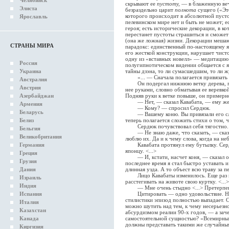
Челябинск
скрывают ее
пустоту,
— в блаженную веч
Элиста
безраздельно царит
полнота
сущего («Эт
которого происходит в абсолютной пустот
Ярославль
пелевинском мире нет и быть не может; е
героя; есть исторические декорации, в 
перестанет пустоты страшиться и сможет
(она же ложная) жизни. Декорации мешают
СТРАНЫ МИРА
парадокс: единственный по-настоящему я
его жесткой конструкции, нарушает чист
одну из «вставных новелл» — медитацию
Россия
полугипнотическом видении общается с 
Украина
тайны дзэна, то ли сумасшедшим, то ли ж
«... — Сначала полагается привязать к
Австралия
Он подергал нижнюю ветку дерева, про
Австрия
нее руками, словно обматывая ее веревкой
Азербайджан
Подняв руки к ветке повыше, он примерн
— Нет, — сказал Кавабата, — ему же
Армения
— Кому? — спросил Сердюк.
Беларусь
— Вашему коню. Вы привязали его слишк
Белиз
теперь полагается сложить стихи о том, ч
Сердюк почувствовал себя тягостно.
Бельгия
— Не знаю даже, что сказать, — сказа
Великобритания
люблю их. Да и к чему слова, когда на неб
Германия
Кавабата протянул ему бутылку. Сердюк
японцу. <...>
Греция
— И, кстати, насчет коня, — сказал он.
Грузия
последнее время я стал быстро уставать 
Дания
длинная узда. А то объест всю траву за пе
Лицо Кавабаты изменилось. Еще раз по
Израиль
расстегивать на животе свою куртку. <...>
Индия
— Мне очень стыдно <...> Претерпев т
Испания
Цитировать — одно удовольствие. Но, 
стилистики эпизод полностью выпадает. 
Италия
можно шутить над тем, к чему несерьез
Казахстан
абсурдизмом реалии 90-х годов, — а зач
Канада
самостоятельной сущностью? «Всемирный 
должны представать такими же случайны
Киргизия