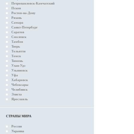
Петропавловск-Камчатский
Псков
Ростов-на-Дону
Рязань
Самара
Санкт-Петербург
Саратов
Смоленск
Тамбов
Тверь
Тольятти
Томск
Тюмень
Улан-Удэ
Ульяновск
Уфа
Хабаровск
Чебоксары
Челябинск
Элиста
Ярославль
СТРАНЫ МИРА
Россия
Украина