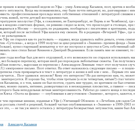
ришло в конце прошлой недели из Уфы – умер Александр Касымов, поэт, критик и вообщ
ого энтузиаста. Когда мы познакомились, ему было почти пятьдесят, но, разговаривая с ним
овкость: профессиональная прохлада моих собственных отношений с литературой слишком 
 очень живой, почти детской восторженностью.
турном захолустье (Уфа, к сожалению, не Екатеринбург, не Пермь и не Челябинск), где
ла в кондово-советских формах, он ревниво следил за всем, что происходит в столицах, при
вырваться в Москву — походить по редакциям, пообщаться с писателями и критиками, под
, который после застойной Уфы казался ему свежим. Но в редакции «Вечерней Уфы», где о
 не разъездишься.
у он старался как-то растолкать — издавал, когда удавалось найти деньги, очень симп
ик «Сутолока», а когда в 1999 получил за цикл рецензий в «Знамени» премию фонда «Знам
 больше), купил старенький компьютер и тут же построил и запустил в Сеть собственный сай
иковать свои стихи Бахыт Кенжеев и Дмитрий Воденников. Если память мне не изменяет, то э
ова».
 годы вообще был для него отдушиной, и его возможности он старался использовать м
л, вел большую переписку, которая иной раз порождала любопытные сюжеты. Так получилас
ail'ная повесть», выросшая из переписки с Александром Левиным: текст этот получился слу
А.Л.) электронное письмо. Поэт ответил. На ответ наложилось следующее письмо — и пошло
еписка стала превращаться в текст о литературе и жизни в ней или с нею... Первым это зам
олучается... Поэт удивился: неужели? Кому это интересно? Но раз интересно нам, то, может
 заинтересуется. И хорошо бы, чтобы этим третьим (а если четвертым, пятым?) стал читател
Касымова, и о том, каким он был поэтом, судить мне трудно, но критиком он был отменн
овал, можно сказать, интимно, разворачивал их в неожиданных плоскостях, а главное — писа
оторого была неподдельная личная заинтересованность. Работал до самого конца и последн
ря Клеха «Охота на фазана« — опубликован в августовском «Знамени», которого, кажется, е
ем скромные книжки, изданные в Уфе («Улетающий Обломов» и «Лечебник для садов Се
да россыпь статей и рецензий, большей частью опубликованных в «Знамени» в 1999-2003 гг
это, — не так уж много осталось у литературы бескорыстных энтузиастов, каким был Ал
ия
.
Александр Касымов