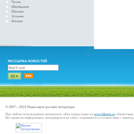
Чехия
Швейцария
Швеция
Эстония
Япония
РАССЫЛКА НОВОСТЕЙ
© 2007—2024 Новая карта русской литературы
При любом использовании материалов сайта гиперссылка на
www.litkarta.ru
обязательна.
Все права на информацию, находящуюся на сайте, охраняются в соответствии с законод