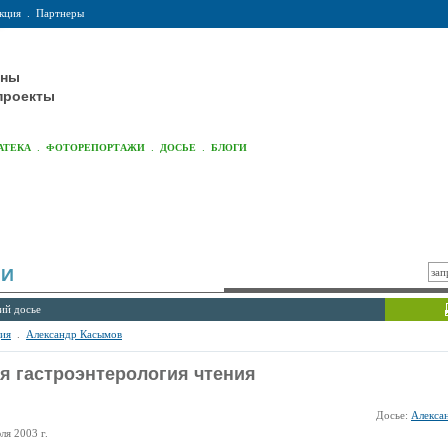
кция
.
Партнеры
оны
проекты
.
.
.
АТЕКА
ФОТОРЕПОРТАЖИ
ДОСЬЕ
БЛОГИ
ИИ
ий досье
ия
.
Александр Касымов
я гастроэнтерология чтения
Досье:
Алекса
ля 2003 г.