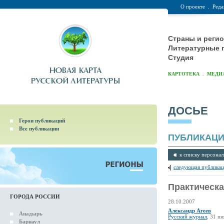
О проекте
.
Реда
Страны и реги
Литературные 
Студия
.
КАРТОТЕКА
МЕДИ
ДОСЬЕ
Герои публикаций
Все публикации
ПУБЛИКАЦ
к списку персонал
следующая публикац
Практическа
ГОРОДА РОССИИ
28.10.2007
Александр Агеев
Анадырь
Русский журнал
, 31 ию
Барнаул