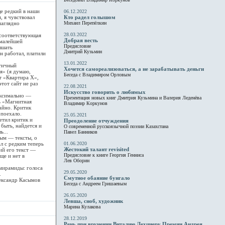
е редкий в наши
06.12.2022
, я чувствовал
Кто радел голышом
наглядно
Михаил Перепёлкин
28.03.2022
 соответствующая
Добрая весть
 малейшей
Предисловие
ышать
Дмитрий Кузьмин
н работал, платили
13.01.2022
атичный
Хочется самореализоваться, а не зарабатывать деньги
я» (я думаю,
Беседа с Владимиром Орловым
т «Квартира Х«,
тот сайт не раз
22.08.2021
Искусство говорить о любимых
аксимально —
Презентация новых книг Дмитрия Кузьмина и Валерия Леденёва
ь «Магнитная
Владимир Коркунов
чайно. Критик
-поехало.
25.05.2021
етил критик и
Преодоление отчуждения
 быть, найдется и
О современной русскоязычной поэзии Казахстана
ь...
Павел Банников
ым — тексты, о
л с редким теперь
01.06.2020
Жестокий талант revisited
ий его текст —
Предисловие к книге Георгия Генниса
ще и нет в
Лев Оборин
мирамиды: голоса
29.05.2020
.
Смутное обаяние бунгало
ександр Касымов
Беседа с Андреем Гришаевым
26.05.2020
Левша, сноб, художник
Марина Кулакова
28.12.2019
Речь при вручении Виталию Лехциеру Премии Андрея