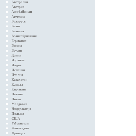
Австралия
Австрия
Азербайджан
Армения
Беларусь
Белиз
Бельгия
Великобритания
Германия
Греция
Грузия
Дания
Израиль
Индия
Испания
Италия
Казахстан
Канада
Киргизия
Латвия
Литва
Молдавия
Нидерланды
Польша
США
Узбекистан
Финляндия
Франция