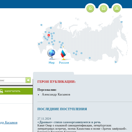
ГЕРОИ ПУБЛИКАЦИИ:
Персоналии:
напечатать
Александр Касымов
ПОСЛЕДНИЕ ПОСТУПЛЕНИЯ
27.11.2024
«Драные» стихи самоорганизуются в речь
ндр Касымов
Канат Омар о языковой самоидентификации, петербургских
литературных встречах, поэтах Казахстана и поэме «Зрачок замёрзшей».
Беседовал Владимир Коркунов