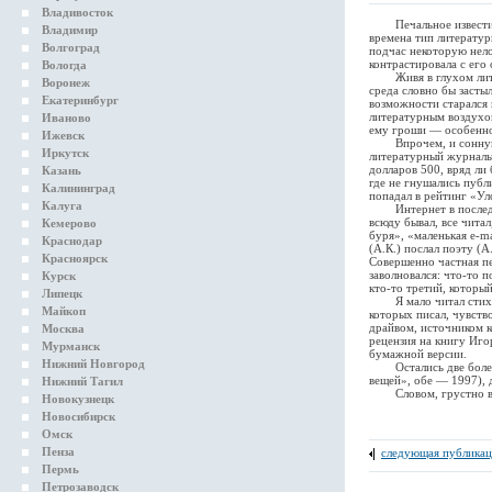
Владивосток
Печальное известие п
Владимир
времена тип литературн
Волгоград
подчас некоторую нел
контрастировала с его
Вологда
Живя в глухом литера
Воронеж
среда словно бы засты
Екатеринбург
возможности старался 
литературным воздухом
Иваново
ему гроши — особенно
Ижевск
Впрочем, и сонную Уф
Иркутск
литературный журнальч
долларов 500, вряд ли
Казань
где не гнушались публ
Калининград
попадал в рейтинг «Ул
Калуга
Интернет в последние
всюду бывал, все чита
Кемерово
буря», «маленькая e-m
Краснодар
(А.К.) послал поэту (
Красноярск
Совершенно частная пер
заволновался: что-то п
Курск
кто-то третий, который
Липецк
Я мало читал стихов 
Майкоп
которых писал, чувств
драйвом, источником к
Москва
рецензия на книгу Иго
Мурманск
бумажной версии.
Нижний Новгород
Остались две более ч
вещей», обе — 1997), 
Нижний Тагил
Словом, грустно все 
Новокузнецк
Новосибирск
Омск
Пенза
следующая публикац
Пермь
Петрозаводск