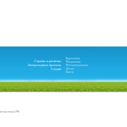
Картотека
Страны и регионы
Медиатека
Литературные проекты
Фоторепортажи
Досье
Студия
Блоги
ательством РФ.