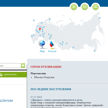
ГЕРОИ ПУБЛИКАЦИИ:
Персоналии:
напечатать
Михаил Генделев
ПОСЛЕДНИЕ ПОСТУПЛЕНИЯ
27.11.2024
«Драные» стихи самоорганизуются в речь
л Генделев
Канат Омар о языковой самоидентификации, петербургских
литературных встречах, поэтах Казахстана и поэме «Зрачок замёрзшей».
Беседовал Владимир Коркунов