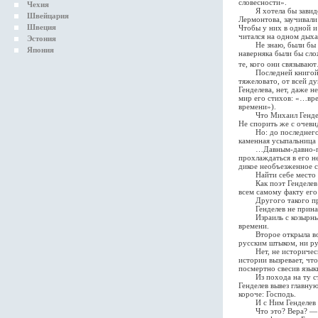
словесности».
Чехия
Я хотела бы завидова
Швейцария
Лермонтова, заучивал
Швеция
Чтобы у них в одной и
читался на одном дыха
Эстония
Не знаю, были бы эти
Япония
наверняка были бы сло
те, кого они связываю
Последней книгой, ко
тяжеловато, от всей д
Генделева, нет, даже н
мир его стихов: «…вре
времени»).
Что Михаил Генделев 
Не спорить же с очеви
Но: до последнего дн
каменная усыпальница 
…Давным-давно-предав
прохлаждаться в его н
дикое необъезженное 
Найти себе место под
Как поэт Генделев не
всем самому факту его
Другого такого приме
Генделев не принадле
Израиль с козырным т
времени.
Второе открыла война
русским штыком, ни р
Нет, не историческая
истории вызревает, чт
посмертно свесив язык
Из похода на ту стор
Генделев вывез главну
короче: Господь.
И с Ним Генделев бо
Что это? Вера? — про