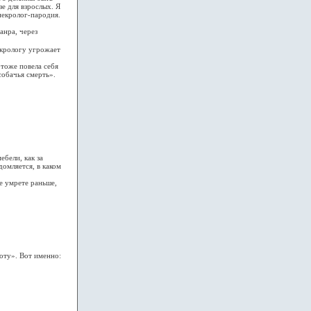
е для взрослых. Я
некролог-пародия.
нра, через
крологу угрожает
тоже повела себя
собачья смерть».
бели, как за
омляется, в каком
 умрете раньше,
тоту». Вот именно: