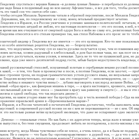
елеву спуститься с вершин Кавказа «в долины лунные Ливана» и перебраться из долины
дне вади Бекаа в полдневный жар во всю шахну Афганистана», и все для того, чтобы досмот
ь это такой сон что снится себе сам».
бы сегодня Михаила Лермонтова читали в обратной перспективе, после Михаила Генделе
Державина, как, по генделевскому же слову, конец летальный предшествует зачатию.
делев и в Израиле, и в России увлеченно и успешно занимался политологией: печатали, п
политологических штудий не люблю, его настоящая политология — это его поэзия, в ней, и т
м время как век очнувшегося от смертной одури Бога и войн во славу его, религиозных бое
лева относится к его стихам примерно так, как стихи Набокова к его прозе: не то чтоб
ческий шедевр у Генделева все же имеется — это его кулинария. Кто-то мне пожаловалс
н из особо аппетитных рецептов Генделева, но — безрезультатно.
, что недоумевать, почему суп из хвоста русалки получается хуже, чем из плавников аку
к застолья, хозяин радушный и хлебосольный, и дом был полная чаша, но: как поэт он в
 до него достучаться, нужны усилия, и немалые. Здесь не то что не пушкинский дом, но д
елкино, куда уже много десятилетий подряд гости, забыв былую недоступность владельца, 
ий русскоязычный стихолюб, искушенный золотым и серебряным веками русской поэзии
х какой, — и тем, что было в промежутке и после, к поэтике Генделева, если захочет, — про
ое строение тропа, ни подрыв грамматических устоев русского языка, ни визуальные капр
Генделев возмутительно, пугающе — как это говорится? — неполиткорректен, он — «дре
вство войны и никакого чувства вины («…зубами выговорить в кислород желание Война…»)
сливый «образ врага», как фанерная мишень в тире, — а врага настоящего, кровного, насме
, неслыханный для нас этос эпоса — уважение к врагу как равному в смерти («…и мы и эти 
железа и одной свободы, что так недосыта двоим»).
лева, на каком угодно языке мог бы протрубить оду в честь военной победы («Ода на вз
поражение израильской армии в «Церемониальном марше»?
раиле, и в России читателей и почитателей Генделева достаточно, чтобы наполнить зал
акустикой: в современной русской поэзии он ни с кем не перезванивается — не с кем. Об и
я: это настолько разные ветви культурной эволюции, что даже не оспаривают одно экологи
она» — гениальные стихи. Но как быть с их адресатом теперь, когда жало в мешке уже н
ало выпустил и, без тени смущения, продолжает любить не поэтадемона, а поэта-мясника с т
стречу, когда Миша чувствовал себя не плохо, а очень плохо, да и я была не подарок,
льном. Не о смерти — что было бы «противунравственно» и дурной тон, — да и что о ней 
лог. Является ли он литературным жанром? Согласились: да, является. А если жанр, у н