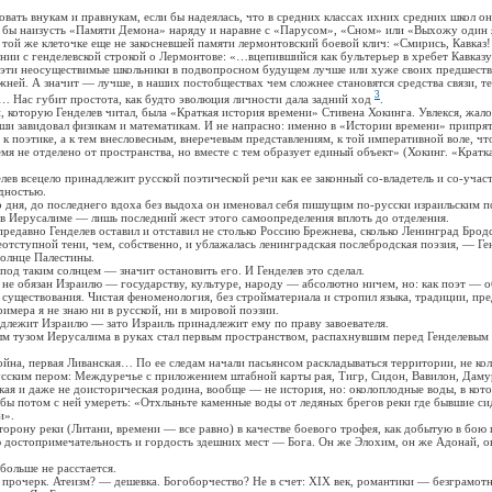
ть внукам и правнукам, если бы надеялась, что в средних классах ихних средних школ о
и бы наизусть «Памяти Демона» наряду и наравне с «Парусом», «Сном» или «Выхожу один
 той же клеточке еще не закосневшей памяти лермонтовский боевой клич: «Смирись, Кавка
нии с генделевской строкой о Лермонтове: «…вцепившийся как бультерьер в хребет Кавка
 неосуществимые школьники в подвопросном будущем лучше или хуже своих предшестве
жней. А значит — лучше, в наших постобществах чем сложнее становятся средства связи, т
3
т… Нас губит простота, как будто эволюция личности дала задний ход
.
торую Генделев читал, была «Краткая история времени» Стивена Хокинга. Увлекся, жалов
уши завидовал физикам и математикам. И не напрасно: именно в «Истории времени» припрят
е к поэтике, а к тем внесловесным, внеречевым представлениям, к той императивной воле, ч
мя не отделено от пространства, но вместе с тем образует единый объект» (Хокинг. «Кратк
всецело принадлежит русской поэтической речи как ее законный со-владетель и со-учас
дностью.
я, до последнего вдоха без выдоха он именовал себя пишущим по-русски израильским по
в Иерусалиме — лишь последний жест этого самоопределения вплоть до отделения.
но Генделев оставил и отставил не столько Россию Брежнева, сколько Ленинград Бродс
еотступной тени, чем, собственно, и ублажалась ленинградская послебродская поэзия, — Ге
солнце Палестины.
 таким солнцем — значит остановить его. И Генделев это сделал.
 обязан Израилю — государству, культуре, народу — абсолютно ничем, но: как поэт — о
 существования. Чистая феноменология, без стройматериала и стропил языка, традиции, пре
ра я не знаю ни в русской, ни в мировой поэзии.
жит Израилю — зато Израиль принадлежит ему по праву завоевателя.
узом Иерусалима в руках стал первым пространством, распахнувшим перед Генделевым 
, первая Ливанская… По ее следам начали пасьянсом раскладываться территории, не ко
усским пером: Междуречье с приложением штабной карты рая, Тигр, Сидон, Вавилон, Дам
 и даже не доисторическая родина, вообще — не история, но: околоплодные воды, в кот
обы потом с ней умереть: «Отхлыньте каменные воды от ледяных брегов реки где бывшие с
и».
ону реки (Литани, времени — все равно) в качестве боевого трофея, как добытую в бою 
ю достопримечательность и гордость здешних мест — Бога. Он же Элохим, он же Адонай, о
льше не расстается.
черк. Атеизм? — дешевка. Богоборчество? Не в счет: XIX век, романтики — безграмотн