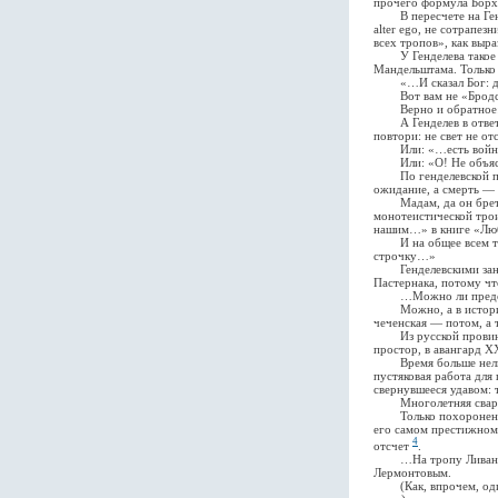
прочего формула Борхе
В пересчете на Генде
alter ego, не сотрапез
всех тропов», как выр
У Генделева такое же
Мандельштама. Только
«…И сказал Бог: да бу
Вот вам не «Бродский,
Верно и обратное: «И
А Генделев в ответ: н
повтори: не свет не от
Или: «…есть война не
Или: «О! Не объясни
По генделевской подск
ожидание, а смерть — э
Мадам, да он бретер,
монотеистической тро
нашим…» в книге «Люб
И на общее всем трем
строчку…»
Генделевскими заняти
Пастернака, потому чт
…Можно ли представит
Можно, а в истории вр
чеченская — потом, а 
Из русской провинциа
простор, в авангард X
Время больше нельзя 
пустяковая работа для 
свернувшееся удавом: 
Многолетняя свара Ге
Только похоронены он
его самом престижном 
4
отсчет
.
…На тропу Ливанской 
Лермонтовым.
(Как, впрочем, один,