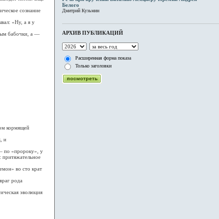
Белого
ическое сознание
Дмитрий Кузьмин
ал: «Ну, а я у
АРХИВ ПУБЛИКАЦИЙ
ым бабочки, а —
Расширенная форма показа
Только заголовки
ом кормящей
, и
— по «пророку», у
: притяжательное
мон» во сто крат
враг рода
ическая эволюция