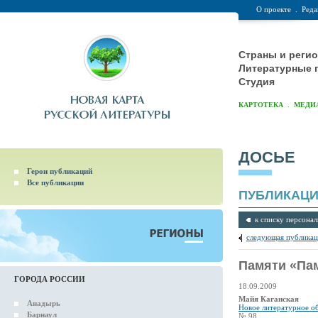
О проекте
.
Реда
Страны и реги
Литературные 
Студия
.
КАРТОТЕКА
МЕДИ
ДОСЬЕ
Герои публикаций
Все публикации
ПУБЛИКАЦ
к списку персонал
следующая публикац
Памяти «Па
ГОРОДА РОССИИ
18.09.2009
Майя Каганская
Анадырь
Новое литературное о
Барнаул
№ 98