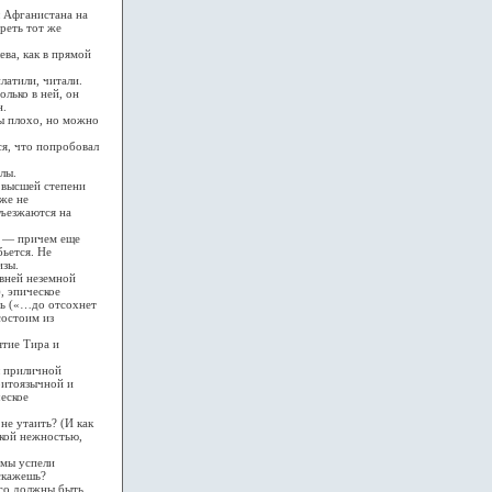
 Афганистана на
реть тот же
ва, как в прямой
латили, читали.
олько в ней, он
н.
ы плохо, но можно
я, что попробовал
лы.
 высшей степени
аже не
съезжаются на
 — причем еще
бьется. Не
изы.
вней неземной
, эпическое
рть («…до отсохнет
состоим из
ятие Тира и
ы приличной
вритоязычной и
ческое
е утаить? (И как
акой нежностью,
 мы успели
скажешь?
его должны быть