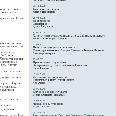
06.12.2022
ают с поэзией.
Кто радел голышом
 страж, ангел-
Михаил Перепёлкин
28.03.2022
, мучитель. О чем
Добрая весть
Предисловие
Дмитрий Кузьмин
13.01.2022
Хочется самореализоваться, а не зарабатывать деньги
Беседа с Владимиром Орловым
лько его Демон —
22.08.2021
офилем орлиным…»,
Искусство говорить о любимых
Презентация новых книг Дмитрия Кузьмина и Валерия Леденёва
озлюбленная
Владимир Коркунов
л бы Демон
 Лермонтов сходит,
25.05.2021
 названием, в
Преодоление отчуждения
одит», а также
О современной русскоязычной поэзии Казахстана
Павел Банников
чь в своем лице,
01.06.2020
Жестокий талант revisited
, вялые и вообще
Предисловие к книге Георгия Генниса
Лев Оборин
зе русской армии
ченские аулы.
29.05.2020
т отличался
Смутное обаяние бунгало
Беседа с Андреем Гришаевым
рское собрание
26.05.2020
Левша, сноб, художник
итата из
Марина Кулакова
ть, архивно,
28.12.2019
ыводят пятна. Еще
Речь при вручении Виталию Лехциеру Премии Андрея