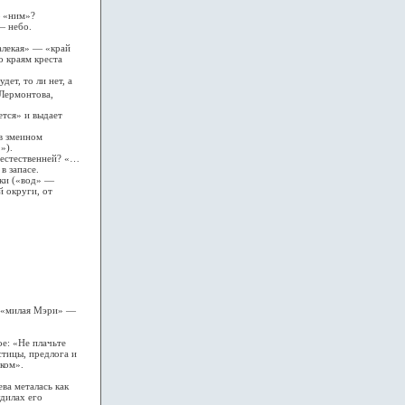
 «ним»?
— небо.
алекая» — «край
о краям креста
т, то ли нет, а
 Лермонтова,
тся» и выдает
в змеином
»).
естественней? «…
в запасе.
вки («вод» —
й округи, от
 «милая Мэри» —
е: «Не плачьте
стицы, предлога и
оком».
а металась как
удилах его