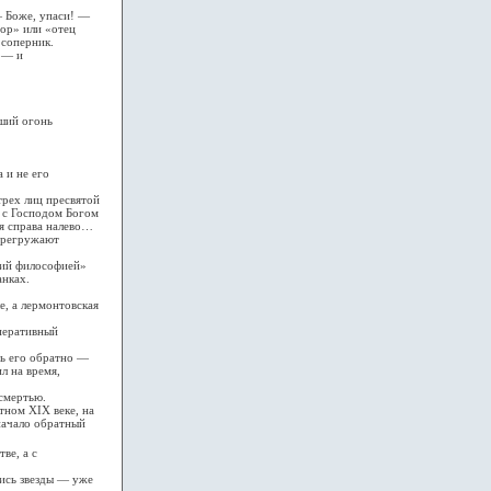
 Боже, упаси! —
фор» или «отец
 соперник.
 — и
дший огонь
 и не его
рех лиц пресвятой
 с Господом Богом
я справа налево…
ерегружают
тий философией»
анках.
, а лермонтовская
перативный
ть его обратно —
л на время,
смертью.
ном XIX веке, на
 начало обратный
ве, а с
ись звезды — уже