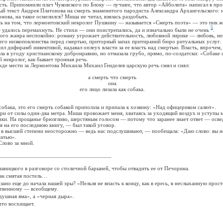
сть. Припомнили плач Чуковского по Блоку — лучшее, что автор «Айболита» написал в проз
й текст Андрея Платонова на смерть знаменитого пародиста Александра Архангельского: 
нова, на такое осмелился? Миша не читал, взялась раздобыть.
а том, что лермонтовский некролог Пушкину — называется «Смерть поэта» — это пик жа
5
 удалось перемахнуть. Не стихи — они поистрепались, да и изначально были не очень
.
жанра неспокойно: роману угрожает действительность, любовной лирике — любовь, не
его низкопоклонства перед смертью, приторный запах притираний бюро ритуальных услуг.
фирамб инвективой, надавал оплеух власти за ее власть над смертью. Власть, впрочем, 
ла в угоду христианскому добронравию, но отмазала грубо, прямо, по-солдатски: «Собаке 
кролог, как бывает тронная речь.
мести за Лермонтова Михаила Михаил Генделев царскую речь смял и снял:
а смерть что смерть
она
его лицо лизала как собака.
а, это его смерть собакой приползла и припала к хозяину: «Над офицериком салют».
 силы один-два метра. Миша провожает меня, хватаясь за уходящий воздух и уступы ме
чки. На прощанье брюзгливо, шерстяным голосом — потому что заранее знает ответ — освед
я на его последнюю книгу, — был такой уговор.
ысшей степени неосторожно — ведь нас подслушивают, — пообещала: «Даю слово: вы не
татью».
ово за мной.
______________________________________
шницкого в разговоре со столичной барыней, чтобы отвадить ее от Печорина.
как смятая постель…
зано еще до начала нашей эры? «Нельзя не впасть к концу, как в ересь, в неслыханную прос
бственному — всеобщему.
душная яма», а «черная дыра».
то восхищает.