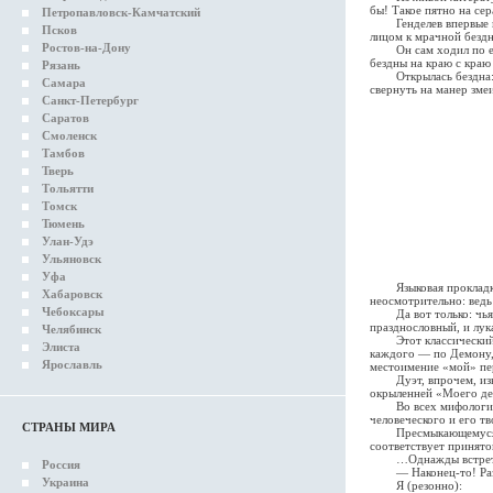
бы! Такое пятно на се
Петропавловск-Камчатский
Генделев впервые и пе
Псков
лицом к мрачной бездн
Ростов-на-Дону
Он сам ходил по ее кр
бездны на краю с краю
Рязань
Открылась бездна: ст
Самара
свернуть на манер змеи
Санкт-Петербург
Саратов
Смоленск
Тамбов
Тверь
Тольятти
Томск
Тюмень
Улан-Удэ
Ульяновск
Уфа
Языковая прокладка с
Хабаровск
неосмотрительно: ведь
Чебоксары
Да вот только: чья г
празднословный, и лук
Челябинск
Этот классический дуэ
Элиста
каждого — по Демону, 
Ярославль
местоимение «мой» пер
Дуэт, впрочем, изнач
окрыленней «Моего де
Во всех мифологиях зм
человеческого и его т
СТРАНЫ МИРА
Пресмыкающемуся угот
соответствует принято
…Однажды встретил 
Россия
— Наконец-то! Разга
Украина
Я (резонно):