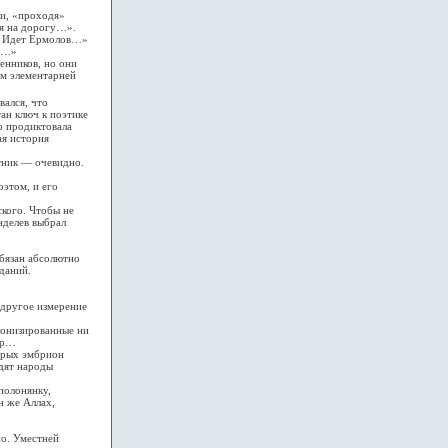
ни, «проходя»
 я на дорогу…».
з! Идет Ермолов…»
зу…»
нников, но они
ем элементарней
ался, что
ан ключ к поэтике
то продиктовала
ая история
тник — очевидно.
этом, и его
кого. Чтобы не
нделев выбрал
бязан абсолютно
даний.
другое измерение
лонизированные ни
ур…
орых эмбрион
идят народы
полонянку,
н же Аллах,
о. Уместней