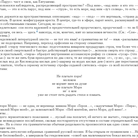
арус» чист и свеж, как Евтушенко.
жился наблюдатель, распределяющий пространство? «Под ним», «над ним» и кто это —
— это и есть парус, под ним — «струя», то есть море, над ним «луч солнца», то есть 
держится на пространственных оппозициях: «над» — «под» — это вертикаль, «страна д
таль. В целом: конфигурация креста. В центре, где-то в эфире, парит некто, раскинувший п
ел собственными глазами. Сегодня, во сне…
тельно: сон поэта надежней и предпочтительней пророческого, пророческий — то ли буде
2
удущем, он весь — здесь
навсегда, если, конечно, взят из запасников вечности. (См.: «Сон»
лева.)
вской литературной злости — не тот это язык! и грамматика не та! — язык «раскалывае
м не подозревал. Например, переход орфоэпии на сторону семантики.
 «гюрзу тенгинского полка» подготовлена виварием предыдущих строк, тем более что 
тся своей смертельной и быстро действующей ядовитостью («…вспоила смерть его строку…
ристальней, «гюрза» образует внутреннюю ассонансную рифму со словом «гусар» (что 
а»): на те же пять букв приходится по два слога, те же опорные звуки: «г», «у-ю», «р», «а» 
х вод до Кисловодска кислых дев («шармер на водах кислых дев») всего две перестано
 хватило, чтобы к серному источнику строфы седьмой слетелись «пэри» со всей поэтическо
тама:
Не плачьте пэри!
молоком
не кормят змея на душе
не плачьте Мэри
нe´ о ком
уже не стоит петь рыдать стихи и плакать.
и Мэри» — не одна, ее вереница: княжна Мэри «Героя…», «задумчивая Мэри» «Пира»,
 милой Мэри моей», до залихватской Мэри: «Пей коктейли, ангел Мэри, дуй вино!..»
лезы…
 лермонтовского пожелания: «…пускай она поплачет, ей ничего не значит», генделевско
о великодушное послабление, сколько постскриптум отсутствия в составе отрицательной ча
ом». Но в стихе эта грамматически обычная раздельность произносится как одно слово: «не
щее места.
ть антологию избранных сравнений русской поэзии. Я бы открыла ее пушкинским «…Нев
ли беспокойной», а завершила бы генделевским: «озноб как мальчикказачок бежал висеть на 