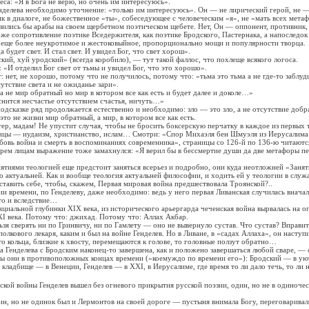
са: «Я в Бога не верю, но очень им интересуюсь».
лева необходимо уточнение: «только им интересуюсь». Он — не лирический герой, не —
ник в диалоге, не божественное «ты», собеседующее с человеческим «я», не «мать всех мета
азились бы арабы на своем щербетном поэтическом щебете. Нет, Он — оппонент, противник,
 сопротивление поэтике Вседержителя, как поэтике Бродского, Пастернака, а напоследок
 еще более неукротимое и жестоковыйное, пропорционально мощи и популярности творца.
дет свет. И стал свет. И увидел Бог, что свет хорош».
 хуй уродский» (всегда коробило), — тут такой фаллос, что похлеще всякого логоса.
 отделил Бог свет от тьмы и увидел Бог, что это хорошо».
ет, не хорошо, потому что не получилось, потому что: «тьма это тьма а не где-то заблу
сутствие света и не ожиданье зари».
 мир обратный но мир в котором все как есть и будет далее и доколе…»
тся несчастье отсутствием счастья, ничуть…»
азке ряд продолжается естественно и необходимо: зло — это зло, а не отсутствие добра
то не жизни мир обратный, а мир, в котором все как есть.
 мадам! Не упустит случая, чтобы не бросить боксерскую перчатку в каждое из первых т
ицы — иудаизм, христианство, ислам… Смотри: «Спор Михаэля бен Шмуэля из Иерусалима
овь война и смерть в воспоминаниях современника», страницы со 126-й по 136-ю читаютс
 лицам выражение тоже замахнулся: «Я верил бы в бессмертие души да две метафоры п
ями теологией еще предстоит заняться всерьез и подробно, они куда неотложней «Заня
о актуальней. Как и вообще теология актуальней философии, и ходить ей у теологии в служ
ь себе, чтобы, скажем, Первая мировая война предшествовала Троянской?..
емени, по Генделеву, даже необходимо: ведь у него первая Ливанская случилась вначале
то и вследствие…
льной глубинки XIX века, из исторического арьергарда чеченская война вырвалась на о
XI века. Потому что: джихад. Потому что: Аллах Акбар.
сверять ни по Гринвичу, ни по Гамлету — оно не вывернуло сустав. Что сустав? Вправи
полкового лекаря, каким и был на войне Генделев. Но в Ливане, в «садах Аллаха», он наступи
то кольца, близкие к хвосту, перемещаются к голове, то головные ползут обратно…
нделева с Бродским наконец-то завершена, как и положено завершаться любой сваре, — 
и в противоположных концах времени («коемуждо по времени его»): Бродский — в уют
кладбище — в Венеции, Генделев — в XXI, в Иерусалиме, где время то ли дало течь, то ли
войны Генделев вышел без огневого прикрытия русской поэзии, один, но не в одиночест
 но не одинок был и Лермонтов на своей дороге — пустыня внимала Богу, переговаривал