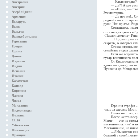
— Какая загадка? «П
Австралия
— Да?! А где располо
Австрия
— «Ним», — отвечаю, 
Азербайджан
Элементарно.
— Да нет же!.. Стих 
Армения
родной» — это горизон
Беларусь
руки. Или крылья. Вид
Белиз
Соглашаюсь незамедли
Бельгия
стих не нуждается в б
«Памяти демона» Генде
Великобритания
…Под напором генделе
Германия
секреты, о которых са
Греция
Строка строфы первой
семействе гюрза слави
Грузия
Если же вслушаться п
Дания
гусар тенгинского полк
Израиль
От Кисловодска кислы
«дов» — «дев»), но их
Индия
Пушкина до Мандельш
Испания
Италия
Казахстан
Канада
Киргизия
Латвия
Литва
Молдавия
Героиня строфы «пэр
«пью за здравие Мэри,
Нидерланды
Опять же: плач, с
Польша
После жестокосердого
США
Мэри» — это не стольк
местоимения: «нe´ о к
Узбекистан
Местоимение, не имею
Финляндия
…Я бы хотела состави
Франция
больной в своей посте