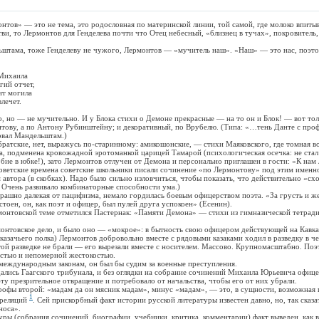
в» — это не тема, это родословная по материнской линии, той самой, где молоко впитыв
тви, то Лермонтов для Генделева почти что Отец небесный, «близнец в тучах», покровитель,
ма, тоже Генделеву не чужого, Лермонтов — «мучитель наш». «Наш» — это нас, поэтов
ихаила
ий отчет,
т могила
ечет.
о — не мучительно. И у Блока стихи о Демоне прекрасные — на то он и Блок! — вот то
нтову, а по Антону Рубинштейну; и декоративный, по Врубелю. (Типа: «…тень Данте с пр
овал Мандельштам.)
кие, нет, выражусь по-старинному: амикошонские, — стихи Маяковского, где томная в
а, подменена кровожадной эротоманкой царицей Тамарой (психологическая осечка: не ста
обие в юбке!), зато Лермонтов отлучен от Демона и персонально приглашен в гости: «К нам
советские времена советские школьники писали сочинение «по Лермонтову» под этим именно
 автора (в скобках). Надо было сильно изловчиться, чтобы показать, что действительно «сх
 Очень развивало комбинаторные способности ума.)
но далекая от пацифизма, немало гордилась боевым офицерством поэта. «За грусть и жел
стоен, он, как поэт и офицер, был пулей друга успокоен» (Есенин).
товской теме отметился Пастернак: «Памяти Демона» — стихи из гимназической тетради
овское дело, и было оно — «мокрое»: в бытность свою офицером действующей на Кавка
казачьего полка) Лермонтов добровольно вместе с рядовыми казаками ходил в разведку в че
 разведке не брали — его вырезали вместе с носителем. Массово. Крупномасштабно. Поэ
стью и непомерной жестокостью.
дународным законам, он был бы судим за военные преступления.
ь Гаагского трибунала, и без оглядки на собрание сочинений Михаила Юрьевича офице
эту презрительное отвращение и потребовало от начальства, чтобы его от них убрали.
ы второй: «мадам да он мясник мадам», минус «мадам», — это, в сущности, возможная ц
1
 реляций
. Сей прискорбный факт истории русской литературы известен давно, но, так сказа
носа».
(собрания сочинений, биографии, учебники, критика, комментарии) факт выведен, как в