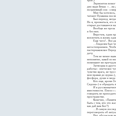
трое.)
Лермонтов помог Генд
дно вади Бекаа: «…на 
полдневный сон: «смерт
Мне бы хотелось, что
читают Пушкина после 
Был период, когда Ген
Но я, признаться, его 
открыл доставшееся на
Вообще же проза Генде
и без них.
Впрочем, один прозаи
воплотить в жизнь оди
Еще чего!.. Все равно
…Генделев был челове
негостеприимен. Чтобы
пастернаковское Перед
дачу.
Тем не менее нынешн
непонятно, какой из ни
помешают ни причудлив
Загвоздка в другом: 
работы»: эпическое чу
чувство врага, не тру
моя правая до курка»)
фосфора, души и меда 
Кто еще, кроме Генде
Сидона») и обрыдать 
И в русскоязычном Из
вместимости. Плохо с 
говорить не приходитс
пространство.
Конечно, «Памяти Дем
быть с тем, кто это ж
как дай вам Бог?)
…В самую последнюю в
переговорить об актуа
Нет, обсуждали некро