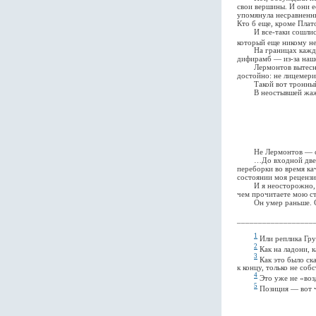
свои вершины. И они е
упомянула несравненны
Кто б еще, кроме Плато
И все-таки сошлись н
который еще никому не
На границах каждого 
дифирамб — из-за наш
Лермонтов вытеснил ди
достойно: не лицемери
Такой вот тронный не
В неостывшей жажде 
Не Лермонтов — собак
…До входной двери от
переборки во время ка
состоянии моя рецензи
И я неосторожно, в в
чем прочитаете мою с
Он умер раньше. Сл
__________________
1
Или реплика Гру
2
Как на ладони, 
3
Как это было ска
к концу, только не со
4
Это уже не «воз
5
Позиция — вот ч