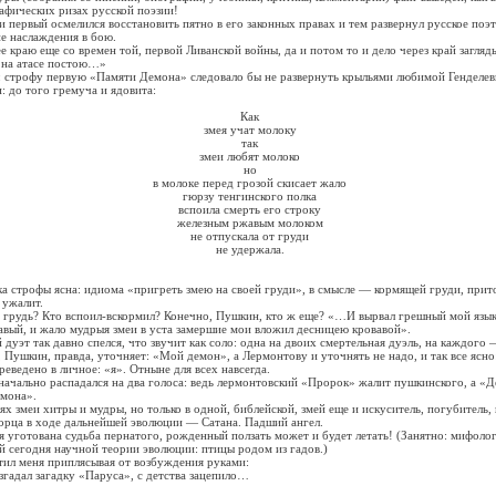
рафических ризах русской поэзии!
рвый осмелился восстановить пятно в его законных правах и тем развернул русское поэт
е наслаждения в бою.
аю еще со времен той, первой Ливанской войны, да и потом то и дело через край заглядыв
 на атасе постою…»
рофу первую «Памяти Демона» следовало бы не развернуть крыльями любимой Генделев
: до того гремуча и ядовита:
Как
змея учат молоку
так
змеи любят молоко
но
в молоке перед грозой скисает жало
гюрзу тенгинского полка
вспоила смерть его строку
железным ржавым молоком
не отпускала от груди
не удержала.
трофы ясна: идиома «пригреть змею на своей груди», в смысле — кормящей груди, прит
 ужалит.
рудь? Кто вспоил-вскормил? Конечно, Пушкин, кто ж еще? «…И вырвал грешный мой язык
авый, и жало мудрыя змеи в уста замершие мои вложил десницею кровавой».
т так давно спелся, что звучит как соло: одна на двоих смертельная дуэль, на каждого 
Пушкин, правда, уточняет: «Мой демон», а Лермонтову и уточнять не надо, и так все ясно
еведено в личное: «я». Отныне для всех навсегда.
ально распадался на два голоса: ведь лермонтовский «Пророк» жалит пушкинского, а «Де
мона».
еи хитры и мудры, но только в одной, библейской, змей еще и искуситель, погубитель, 
ворца в ходе дальнейшей эволюции — Сатана. Падший ангел.
ована судьба пернатого, рожденный ползать может и будет летать! (Занятно: мифолог
й сегодня научной теории эволюции: птицы родом из гадов.)
меня приплясывая от возбуждения руками:
дал загадку «Паруса», с детства зацепило…