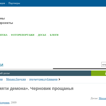
кция
.
Партнеры
оны
проекты
.
.
.
АТЕКА
ФОТОРЕПОРТАЖИ
ДОСЬЕ
БЛОГИ
ИИ
ий досье
ия
.
Михаил Генделев
.
предыдущая публикация
мяти демона». Черновик прощанья
Досье:
Михаи
бозрение
, 2009