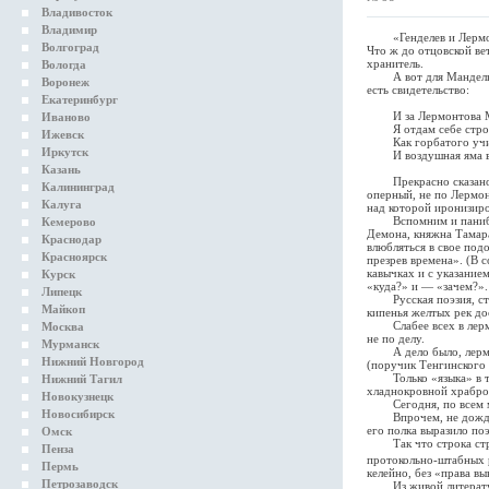
Владивосток
Владимир
«Генделев и Лермонто
Волгоград
Что ж до отцовской ве
хранитель.
Вологда
А вот для Мандельшта
Воронеж
есть свидетельство:
Екатеринбург
И за Лермонтова М
Иваново
Я отдам себе строг
Ижевск
Как горбатого учи
Иркутск
И воздушная яма вл
Казань
Прекрасно сказано, н
Калининград
оперный, не по Лермо
Калуга
над которой иронизир
Вспомним и панибратс
Кемерово
Демона, княжна Тамар
Краснодар
влюбляться в свое под
Красноярск
презрев времена». (В 
кавычках и с указанием
Курск
«куда?» и — «зачем?».
Липецк
Русская поэзия, страш
Майкоп
кипенья желтых рек до
Слабее всех в лермон
Москва
не по делу.
Мурманск
А дело было, лермонт
Нижний Новгород
(поручик Тенгинского 
Только «языка» в той
Нижний Тагил
хладнокровной храбро
Новокузнецк
Сегодня, по всем меж
Новосибирск
Впрочем, не дождалис
его полка выразило по
Омск
Так что строка строф
Пенза
протокольно-штабных
Пермь
келейно, без «права вы
Петрозаводск
Из живой литературы 