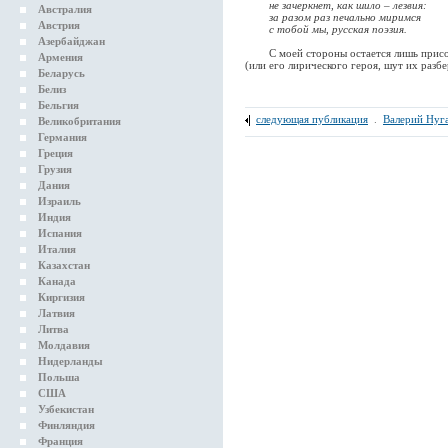
не зачеркнет, как шило – лезвия:
Австралия
за разом раз печально миримся
Австрия
с тобой мы, русская поэзия.
Азербайджан
С моей стороны остается лишь присоед
Армения
(или его лирического героя, шут их разбе
Беларусь
Белиз
Бельгия
следующая публикация
.
Валерий Нуг
Великобритания
Германия
Греция
Грузия
Дания
Израиль
Индия
Испания
Италия
Казахстан
Канада
Киргизия
Латвия
Литва
Молдавия
Нидерланды
Польша
США
Узбекистан
Финляндия
Франция