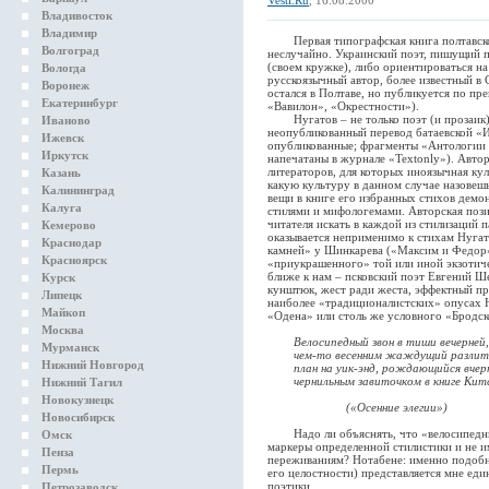
Vesti.Ru
, 16.08.2000
Владивосток
Владимир
Первая типографская книга полтавского
Волгоград
неслучайно. Украинский поэт, пишущий п
(своем кружке), либо ориентироваться н
Вологда
русскоязычный автор, более известный в
Воронеж
остался в Полтаве, но публикуется по пр
Екатеринбург
«Вавилон», «Окрестности»).
Нугатов – не только поэт (и прозаик), 
Иваново
неопубликованный перевод батаевской «И
Ижевск
опубликованные; фрагменты «Антологии 
Иркутск
напечатаны в журнале «Textonly»). Авто
литераторов, для которых иноязычная кул
Казань
какую культуру в данном случае назовеш
Калининград
вещи в книге его избранных стихов дем
Калуга
стилями и мифологемами. Авторская позиц
читателя искать в каждой из стилизаций
Кемерово
оказывается неприменимо к стихам Нугато
Краснодар
камней» у Шинкарева («Максим и Федор»)
Красноярск
«приукрашенного» той или иной экзотичес
ближе к нам – псковский поэт Евгений Ш
Курск
кунштюк, жест ради жеста, эффектный пр
Липецк
наиболее «традиционалистских» опусах Н
Майкоп
«Одена» или столь же условного «Бродск
Москва
Велосипедный звон в тиши вечерней,
Мурманск
чем-то весенним жаждущий разлить
Нижний Новгород
план на уик-энд, рождающийся вчер
чернильным завиточком в книге Кит
Нижний Тагил
Новокузнецк
(«Осенние элегии»)
Новосибирск
Надо ли объяснять, что «велосипедный 
Омск
маркеры определенной стилистики и не 
Пенза
переживаниям? Нотабене: именно подобны
Пермь
его целостности) представляется мне ед
поэтики.
Петрозаводск