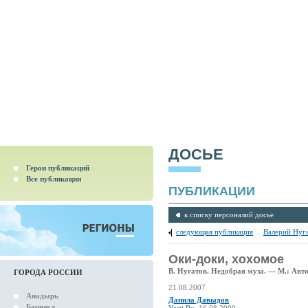
ДОСЬЕ
Герои публикаций
Все публикации
ПУБЛИКАЦИИ
к списку персоналий досье
следующая публикация
.
Валерий Нуг
Оки-доки, хохомое
В. Нугатов. Недобрая муза. — М.: Авто
ГОРОДА РОССИИ
21.08.2007
Анадырь
Данила Давыдов
Барнаул