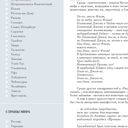
Среди «экзотических» опытов Нугатова
Петропавловск-Камчатский
мифа о мужчине, вошедшем в лоно гиган
Псков
коннотации, конечно же, нарочиты), и б
Ростов-на-Дону
Ох-ох, масса Флинн,
Рязань
да ну тебя, масса Флинн!
Самара
Оливковый Джими в Чайна-таун остав
Оливковый Джими в кровяни искупал с
Санкт-Петербург
отыщитка жимчюжынку – свай корен
Саратов
надщербленный буйвол – почти не буй
Смоленск
Но Оливковый Джим, ты че, в долгу б
но Оливковый Джим, че, кольт в лапе 
Тамбов
Оки-доки, масса Флинн,
Тверь
выкусь-выкусь,
Тольятти
оки-доки, масса Флинн!
В бреззентных штанцах мускулистей 
Томск
в штанцах-штанцах, за твой, за твой
Тюмень
Трах-тебя-doch,
Улан-Удэ
Новновенький Орлиян, хух!
И щербатый буйфол тёлу сыщет пок
Ульяновск
Олив-хо, Джим-хо,
Уфа
Оливкохохо,
Хабаровск
Олив-хо, Джим-хо,
оки-доки, хохомое.
Чебоксары
Челябинск
Среди других изощренностей в «Недобр
Элиста
сказать, слов-кентавров, напоминающих 
более забавные: «котовся вся жевотина о
Ярославль
А еще в книге присутствует стишок («М
бы счесть авторским манифестом, если бы
...
не соблюдая очередности,
СТРАНЫ МИРА
меж нас измена двусторонняя
доходит до десятка «врет» на стих
табличкой заградясь «Ирония».
Россия
...........................................
Украина
Гражданский брак плюсами минусы