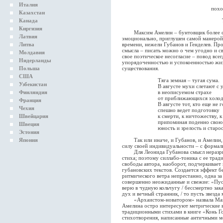
Италия
похо
Казахстан
Канада
Киргизия
Максим Амелин – бунтовщик более сми
Латвия
эмоционально, приглушен самой манерой
Литва
времени, нежели Губанов и Генделев. Пр
смысла – писать можно о чем угодно и св
Молдавия
свое поэтическое несогласие – повод все
Нидерланды
упорядоченностью и успокоенностью жиз
Польша
существования.
США
Тяга земная – тугая сума.
Узбекистан
В августе мухи слетают с у
Финляндия
в неописуемом страхе
от приближающихся холодо
Франция
В августе тот, кто еще не го
Чехия
спешно ведет подготовку
Швейцария
к смерти, к ничтожеству, к н
припоминая поденно свою
Швеция
юность и зрелость и старость
Эстония
Япония
Так или иначе, и Губанов, и Амелин, и
силу своей индивидуальности – с формал
Для Леонида Губанова смысл неразрывн
стиха; поэтому силлабо-тоника с ее тра
свободы автора, наоборот, подчеркивает 
губановских текстов. Создается эффект б
ритмического ветра непрестанно, одна з
совершенно неожиданные и свежие: «Пусть
верю в чудную кольчугу / бессмертно зак
дух и вечный странник, / то пусть звезда
«Архаистом-новатором» назвала Макси
Амелина остро интересуют метрические 
традиционными стихами в книге «Конь Го
стихотворения, написанные античными ме