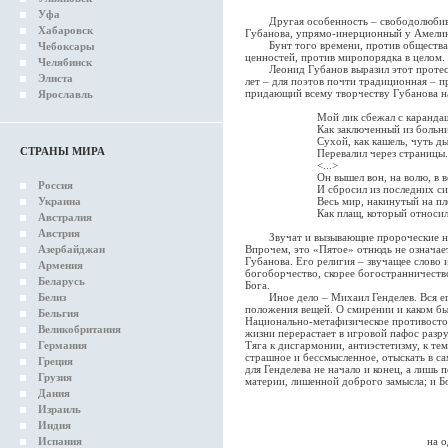
Уфа
Другая особенность – свободолюбивый 
Хабаровск
Губанова, упрямо-инерционный у Амелина
Бунт того времени, против общества, 
Чебоксары
ценностей, против миропорядка в целом.
Челябинск
Леонид Губанов выразил этот протест с
Элиста
лет – для поэтов почти традиционная – п
придающий всему творчеству Губанова н
Ярославль
Мой лик сбежал с карандаш
Как заключенный из больни
Сухой, как кашель, чуть ды
СТРАНЫ МИРА
Перевалил через страницы.
<...>
Он вышел вон, на волю, в ве
Россия
И сбросил из последних си
Украина
Весь мир, накинутый на пле
Как плащ, который относил
Австралия
Австрия
Звучат и вызывающие пророческие ноты:
Азербайджан
Впрочем, это «Пятое» отнюдь не означае
Губанова. Его религия – звучащее слово
Армения
богоборчество, скорее богостранничество
Беларусь
Бога.
Белиз
Иное дело – Михаил Генделев. Вся его
положения вещей. О смирении и каком бы
Бельгия
Национально-метафизическое противосто
Великобритания
жизни перерастает в игровой пафос разр
Германия
Тяга к дисгармонии, антиэстетизму, к т
страшное и бессмысленное, отыскать в с
Греция
для Генделева не начало и конец, а лишь
Грузия
материи, лишенной доброго замысла; и Б
Дания
Израиль
Индия
Испания
на 