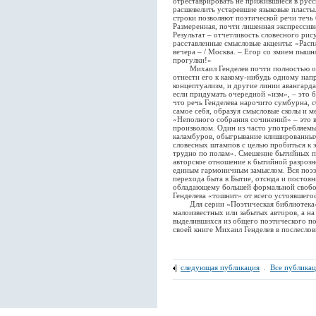
отреставрировать не прижившиеся в русс
расшевелить устаревшие языковые пласт
строки позволяют поэтической речи течь
Размеренная, почти лишенная экспрессив
Результат – отчетливость словесного рис
расставленные смысловые акценты: «Распл
вечера – / Москва. – Егор со змием пышн
прогулки!»
Михаил Генделев почти полностью отк
отнести его к какому-нибудь одному нап
концептуализм, и другие линии авангарда
если придумать очередной «изм», – это 
что речь Генделева нарочито сумбурна, с
самое себя, образуя смысловые сколы и м
«Неполного собрания сочинений» – это 
произволом. Один из часто употребляемы
каламбуров, обыгрывание клишированных
словесных штампов с целью пробиться к 
трудно по полам». Смешение бытийных пл
авторское отношение к бытийной разрозн
единым гармоничным замыслом. Вся поэз
перехода быта в Бытие, отсюда и постоян
обладающему большей формальной свобо
Генделева «тошнит» от всего устоявшего
Для серии «Поэтическая библиотека» и
малоизвестных или забытых авторов, а на
выделившихся из общего поэтического пот
своей книге Михаил Генделев в послеслов
следующая публикация
.
Все публика