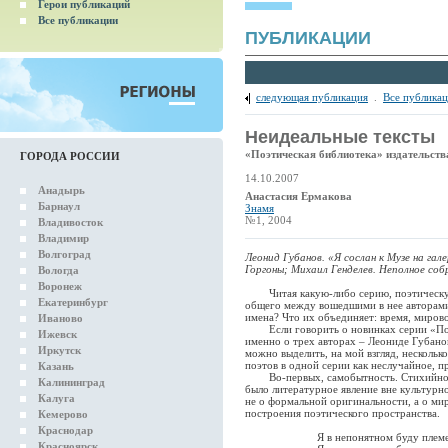
Герои публикаций
Все публикации
ПУБЛИКАЦИИ
следующая публикация
.
Все публика
Неидеальные тексты
«Поэтическая библиотека» издательст
ГОРОДА РОССИИ
14.10.2007
Анадырь
Анастасия Ермакова
Барнаул
Знамя
№1, 2004
Владивосток
Владимир
Волгоград
Леонид Губанов. «Я сослан к Музе на гал
Горгоны; Михаил Генделев. Неполное собр
Вологда
Воронеж
Читая какую-либо серию, поэтическую 
Екатеринбург
общего между вошедшими в нее авторами
имена? Что их объединяет: время, миров
Иваново
Если говорить о новинках серии «Поэт
Ижевск
именно о трех авторах – Леониде Губано
Иркутск
можно выделить, на мой взгляд, нескольк
поэтов в одной серии как неслучайное, 
Казань
Во-первых, самобытность. Стихийность 
Калининград
было литературное явление вне культурно
Калуга
не о формальной оригинальности, а о ми
построения поэтического пространства.
Кемерово
Краснодар
Я в непонятном буду племе
Красноярск