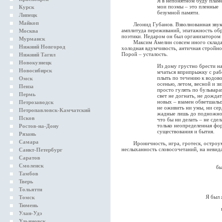
Я в непонятном буду пламе
мои поэмы – это пленные
Курск
безумной памяти.
Липецк
Майкоп
Леонид Губанов. Взволнованная звукоп
амплитуда переживаний, эпатажность обра
Москва
поэтики. Недаром он был организатором
Мурманск
Максим Амелин совсем иного склада, н
Нижний Новгород
холодная вдумчивость, античная стройно
Порой – усталость.
Нижний Тагил
Новокузнецк
Из дому грустно брести на р
Новосибирск
мчаться вприпрыжку с работ
плыть по течению к водовор
Омск
осенью, летом, весной и зи
Пенза
просто гулять по бульварам, 
Пермь
свет не догнать, не дождатьс
новых – взамен обветшалых –
Петрозаводск
не оживить ни умы, ни серд
Петропавловск-Камчатский
жадные лишь до подножного 
Псков
что бы ни делать – не сделать
только неопределенная фор
Ростов-на-Дону
существования и бытия.
Рязань
Самара
Ироничность, игра, гротеск, остроуми
неслыханность словосочетаний, на невид
Санкт-Петербург
Саратов
Смоленск
бы
Тамбов
Тверь
Тольятти
Я был 
Томск
Тюмень
Улан-Удэ
Ульяновск