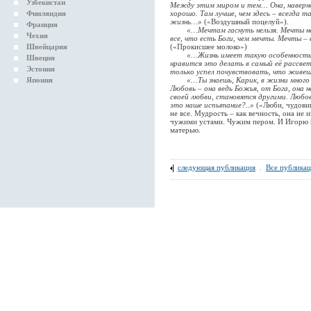
Узбекистан
Между этим миром и тем… Она, наверно
Финляндия
хорошо. Там лучше, чем здесь – всегда та
жизнь…»
(«Воздушный поцелуй»).
Франция
«…Мечтам гаснуть нельзя. Мечты не
Чехия
все, что есть Боги, чем мечты. Мечты –
Швейцария
(«Прокисшее молоко»)
«…Жизнь имеет такую особенность 
Швеция
нравится это делать в самый её рассве
Эстония
только успел почувствовать, что живе
Япония
«…Ты знаешь, Карик, в жизни много 
Любовь – она ведь Божья, от Бога, она 
своей любви, становятся другими. Любо
это наше испытание?..»
(«Люби, чудовищ
не все. Мудрость – как вечность, она не 
чужими устами. Чужим пером. И Игорю п
матерью.
следующая публикация
.
Все публика