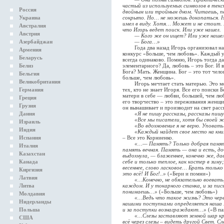
частый из используемых символов в тек
Россия
двойным или тройным дном. Читаешь, п
Украина
сокрыто. Но… не можешь докопаться. На
имел в виду. Хотя… Может и не стоит. 
Австралия
что Игорь ведет поиск. Или уже нашел.
Австрия
— Кого же он ищет? Или уже наше
Азербайджан
— Бога…»
Года два назад Игорь организовал на 
Армения
конкурс «Больше, чем любовь». Каждый у
Беларусь
всегда одинаково. Помню, Игорь тогда д
Белиз
элементарного? Да, любовь – это Бог. И 
Бога? Мать. Женщина. Бог – это тот чело
Бельгия
больше, чем любовь».
Великобритания
Игорь мечтает стать матерью. Это мож
Германия
тех, кто не знает Игоря. Все его поиски 
матери в себе — любви, большей, чем люб
Греция
его творчество – это переживания женщин
Грузия
он вынашивает и производит на свет рас
Дания
«Я не пишу рассказы, рассказы пишу
«Все мы писатели, хотя бы своей жизн
Израиль
«Во вдохновение я не верю. Уповать ну
Индия
«Каждый найдет свое место на книжно
Испания
– Все это Корниенко.
«…— Память? Только добрая память
Италия
память вечная. Память — она и есть, до
Казахстан
выдохнула, — блаженнее, конечно же, д
Канада
себе и только теплое, как костер в зиму
весеннее, слово ласковое… Брать только
Киргизия
это всё! И Бог!..»
(«Бери и помни»)
Латвия
«…Конечно, не обязательно воевать
Литва
каждом. И у токарного станка, и за пи
понимаешь…»
(«Больше, чем любовь»)
Молдавия
«…Ведь что такое жизнь? Это чер
Нидерланды
нашими поступками определяется наша 
Польша
и за поступки вознаграждают…»
(«В пам
«…Слезы заставляют земной шар к
США
всё через слезы – видеть другой Свет. 