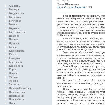
25.09.2007
Елена Шевлякова
Анадырь
Подробности (Ангарск)
, 2003
Барнаул
Владивосток
Второй месяц пытаюсь написать статью
Владимир
него так же непросто, как читать его ра
Волгоград
место, на котором и от которого можно о
рассказа, и заставить свое сердце стучат
Вологда
Только так можно понять Игоря. Хотя Иго
Воронеж
уже много лет, я почти уверена – рассказ
Екатеринбург
Анны Болкисевой, редактора отдела проз
И.Корниенко:
Иваново
«Честно говоря, я не ожидала, что
Ижевск
вызывающей внешность пишет очень «дру
Иркутск
учит, но… после прочтения этих рассказ
окружающих людей иначе. Темы рассказо
Казань
(играя – не значит «заигрывая»).
Калининград
Знакомые мелодии в новой интерпрета
Калуга
стремительных рассказах, написанных на
«другой» художественный мир, в которо
Кемерово
этом мире можно объясняться в любви в
Краснодар
Ван Гога, а любовь ищут тысячу лет.»
Красноярск
Жизнь Игоря – это тоже его рассказ, г
даже ему самому. К примеру, он называет 
Курск
спине выросли крылья, но их удалили вра
Липецк
карточке. Никто не видел этого доказате
Майкоп
доверие.
Он приехал в Ангарск из Баку, охвачен
Москва
единственная тема в его биографии, где 
Мурманск
подробности.
Нижний Новгород
Игорь говорит всегда. Как радио. Выклю
больше о себе, любимом. Иногда это утом
Нижний Тагил
человек, которому всегда есть что о себе
Новокузнецк
шокируют оригинальностью, выводы пора
Новосибирск
боготворить Женщину. Может сказать за 
не знаю только вкуса сердца своего враг
Омск