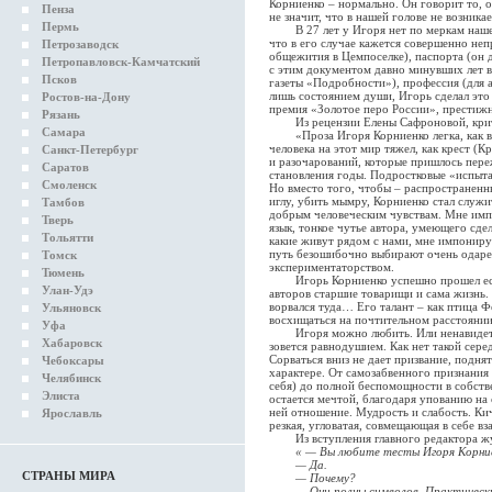
Корниенко – нормально. Он говорит то, 
Пенза
не значит, что в нашей голове не возника
Пермь
В 27 лет у Игоря нет по меркам нашего
что в его случае кажется совершенно не
Петрозаводск
общежития в Цемпоселке), паспорта (он 
Петропавловск-Камчатский
с этим документом давно минувших лет в 
Псков
газеты «Подробности»), профессия (для 
лишь состоянием души, Игорь сделал это
Ростов-на-Дону
премия «Золотое перо России», престижн
Рязань
Из рецензии Елены Сафроновой, критик
Самара
«Проза Игоря Корниенко легка, как воз
человека на этот мир тяжел, как крест (
Санкт-Петербург
и разочарований, которые пришлось пере
Саратов
становления годы. Подростковые «испыта
Смоленск
Но вместо того, чтобы – распространенны
иглу, убить мымру, Корниенко стал служ
Тамбов
добрым человеческим чувствам. Мне имп
Тверь
язык, тонкое чутье автора, умеющего сде
Тольятти
какие живут рядом с нами, мне импониру
путь безошибочно выбирают очень одарен
Томск
экспериментаторством.
Тюмень
Игорь Корниенко успешно прошел есте
Улан-Удэ
авторов старшие товарищи и сама жизнь. 
ворвался туда… Его талант – как птица 
Ульяновск
восхищаться на почтительном расстоянии 
Уфа
Игоря можно любить. Или ненавидеть. 
Хабаровск
зовется равнодушием. Как нет такой серед
Сорваться вниз не дает призвание, поднят
Чебоксары
характере. От самозабвенного признания
Челябинск
себя) до полной беспомощности в собст
Элиста
остается мечтой, благодаря упованию на 
ней отношение. Мудрость и слабость. Кич
Ярославль
резкая, угловатая, совмещающая в себе в
Из вступления главного редактора жу
« — Вы любите тесты Игоря Корни
— Да.
СТРАНЫ МИРА
— Почему?
— Они полны символов. Практически в