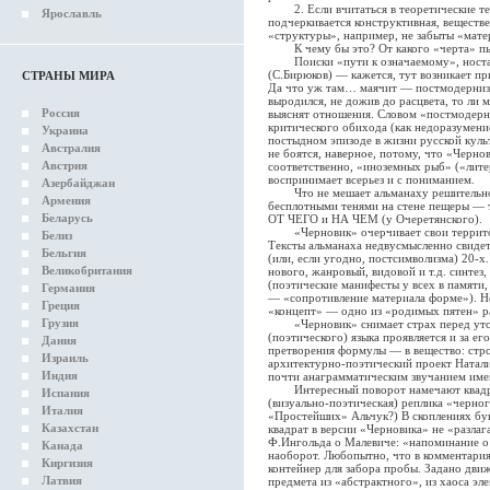
2. Если вчитаться в теоретические тек
Ярославль
подчеркивается конструктивная, веществ
«структуры», например, не забыты «мате
К чему бы это? От какого «черта» пыт
Поиски «пути к означаемому», ностальг
(С.Бирюков) — кажется, тут возникает п
СТРАНЫ МИРА
Да что уж там… маячит — постмодернизм,
выродился, не дожив до расцвета, то ли 
Россия
выяснят отношения. Словом «постмодерн
критического обихода (как недоразумени
Украина
постыдном эпизоде в жизни русской куль
Австралия
не боятся, наверное, потому, что «Черно
Австрия
соответственно, «иноземных рыб» («лите
воспринимает всерьез и с пониманием.
Азербайджан
Что не мешает альманаху решительно от
Армения
бесплотными тенями на стене пещеры — т
Беларусь
ОТ ЧЕГО и НА ЧЕМ (у Очеретянского).
«Черновик» очерчивает свои территори
Белиз
Тексты альманаха недвусмысленно свидет
Бельгия
(или, если угодно, постсимволизма) 20-х
Великобритания
нового, жанровый, видовой и т.д. синтез
(поэтические манифесты у всех в памяти
Германия
— «сопротивление материала форме»). Н
Греция
«концепт» — одно из «родимых пятен» р
Грузия
«Черновик» снимает страх перед утопия
(поэтического) языка проявляется и за е
Дания
претворения формулы — в вещество: стр
Израиль
архитектурно-поэтический проект Натали
Индия
почти анаграмматическим звучанием им
Интересный поворот намечают квадраты
Испания
(визуально-поэтическая) реплика «черног
Италия
«Простейших» Альчук?) В скоплениях бу
Казахстан
квадрат в версии «Черновика» не «разлаг
Ф.Ингольда о Малевиче: «напоминание о 
Канада
наоборот. Любопытно, что в комментария
Киргизия
контейнер для забора пробы. Задано движ
Латвия
предмета из «абстрактного», из хаоса эл