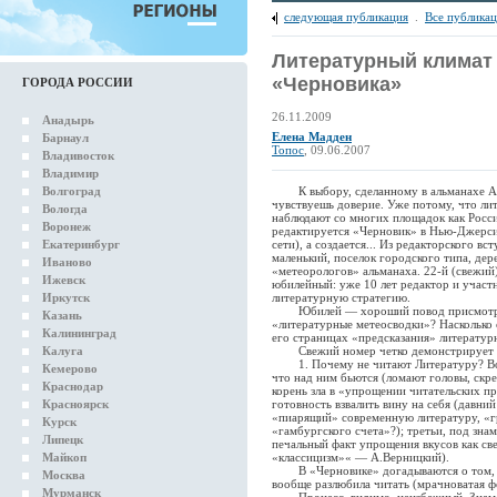
следующая публикация
.
Все публика
Литературный климат
«Черновика»
ГОРОДА РОССИИ
26.11.2009
Анадырь
Елена Мадден
Барнаул
Топос
, 09.06.2007
Владивосток
Владимир
Волгоград
К выбору, сделанному в альманахе Але
чувствуешь доверие. Уже потому, что л
Вологда
наблюдают со многих площадок как России
Воронеж
редактируется «Черновик» в Нью-Джерси,
Екатеринбург
сети), а создается... Из редакторского в
маленький, поселок городского типа, дер
Иваново
«метеорологов» альманаха. 22-й (свежий
Ижевск
юбилейный: уже 10 лет редактор и учас
Иркутск
литературную стратегию.
Юбилей — хороший повод присмотретьс
Казань
«литературные метеосводки»? Насколько
Калининград
его страницах «предсказания» литератур
Калуга
Свежий номер четко демонстрирует ос
1. Почему не читают Литературу? Вопр
Кемерово
что над ним бьются (ломают головы, скр
Краснодар
корень зла в «упрощении читательских п
Красноярск
готовность взвалить вину на себя (давний
«пиарящий» современную литературу, «г
Курск
«гамбургского счета»?); третьи, под зн
Липецк
печальный факт упрощения вкусов как св
Майкоп
«классицизм»« — А.Верницкий).
В «Черновике» догадываются о том, что
Москва
вообще разлюбила читать (мрачноватая ф
Мурманск