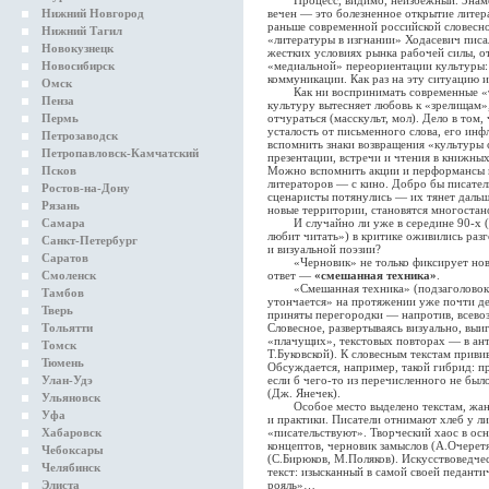
Процесс, видимо, неизбежный. Знамен
Нижний Новгород
вечен — это болезненное открытие литер
раньше современной российской словесно
Нижний Тагил
«литературы в изгнании» Ходасевич писал
Новокузнецк
жестких условиях рынка рабочей силы, о
Новосибирск
«медиальной» переориентации культуры: 
коммуникации. Как раз на эту ситуацию и
Омск
Как ни воспринимать современные «те
Пенза
культуру вытесняет любовь к «зрелищам»,
Пермь
отчураться (масскульт, мол). Дело в том
усталость от письменного слова, его ин
Петрозаводск
вспомнить знаки возвращения «культуры с
Петропавловск-Камчатский
презентации, встречи и чтения в книжных
Псков
Можно вспомнить акции и перформансы 
литераторов — с кино. Добро бы писатели
Ростов-на-Дону
сценаристы потянулись — их тянет дальш
Рязань
новые территории, становятся многостан
Самара
И случайно ли уже в середине 90-х (тог
любит читать») в критике оживились раз
Санкт-Петербург
и визуальной поэзии?
Саратов
«Черновик» не только фиксирует новую 
Смоленск
ответ —
«смешанная техника»
.
«Смешанная техника» (подзаголовок, в
Тамбов
утончается» на протяжении уже почти дес
Тверь
приняты перегородки — напротив, всево
Тольятти
Словесное, развертываясь визуально, выи
«плачущих», текстовых повторах — в ан
Томск
Т.Буковской). К словесным текстам прив
Тюмень
Обсуждается, например, такой гибрид: пр
Улан-Удэ
если б чего-то из перечисленного не был
(Дж. Янечек).
Ульяновск
Особое место выделено текстам, жанро
Уфа
и практики. Писатели отнимают хлеб у л
Хабаровск
«писательствуют». Творческий хаос в ос
концептов, черновик замыслов (А.Очерет
Чебоксары
(С.Бирюков, М.Поляков). Искусствоведче
Челябинск
текст: изысканный в самой своей педанти
Элиста
рояль»…