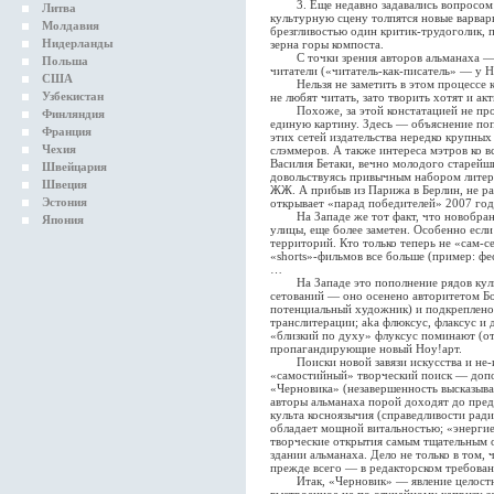
3. Еще недавно задавались вопросом: к
Литва
культурную сцену толпятся новые варвар
Молдавия
брезгливостью один критик-трудоголик, 
Нидерланды
зерна горы компоста.
С точки зрения авторов альманаха — в
Польша
читатели («читатель-как-писатель» — у Н
США
Нельзя не заметить в этом процессе к
Узбекистан
не любят читать, зато творить хотят и ак
Похоже, за этой констатацией не прос
Финляндия
единую картину. Здесь — объяснение по
Франция
этих сетей издательства нередко крупны
Чехия
слэммеров. А также интереса мэтров ко в
Василия Бетаки, вечно молодого старейш
Швейцария
довольствуясь привычным набором литер
Швеция
ЖЖ. А прибыв из Парижа в Берлин, не р
Эстония
открывает «парад победителей» 2007 год
На Западе же тот факт, что новобранц
Япония
улицы, еще более заметен. Особенно есл
территорий. Кто только теперь не «сам-с
«shorts»-фильмов все больше (пример: ф
…
На Западе это пополнение рядов культ
сетований — оно осенено авторитетом Б
потенциальный художник) и подкреплено 
транслитерации; aka флюксус, флаксус и
«близкий по духу» флуксус поминают (от
пропагандирующие новый Ноу!арт.
Поиски новой завязи искусства и не-ис
«самостийный» творческий поиск — допо
«Черновика» (незавершенность высказыван
авторы альманаха порой доходят до пред
культа косноязычия (справедливости ради
обладает мощной витальностью; «энергие
творческие открытия самым тщательным 
здании альманаха. Дело не только в том, 
прежде всего — в редакторском требован
Итак, «Черновик» — явление целостное