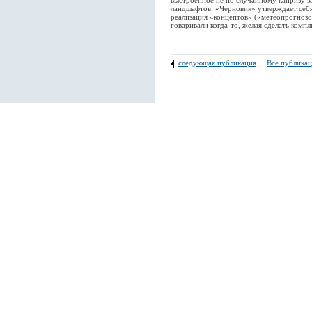
выстроенное не по случайному капризу з
ландшафтов: «Черновик» утверждает себя
реализация «концептов» («метеопрогнозо
говаривали когда-то, желая сделать комп
следующая публикация
.
Все публика