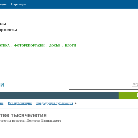
кция
.
Партнеры
оны
проекты
.
.
.
АТЕКА
ФОТОРЕПОРТАЖИ
ДОСЬЕ
БЛОГИ
ИИ
ия
.
Все публикации
.
предыдущая публикация
тве тысячелетия
чает на вопросы Дмитрия Бавильского