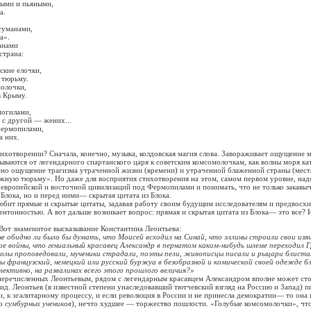
ми и пьяными,
а.
уманами,
а».
нами
трана:
ие елочки,
тюрьму.
лочки,
 Крыму.
гилами,
 другой — жених...
ермопилами,
 них.
творении? Сначала, конечно, музыка, колдовская магия слова. Завораживает ощущение 
ываются от легендарного спартанского царя к советским комсомолочкам, как волны моря кат
о ощущение трагизма утраченной жизни (времени) и утраченной блаженной страны (мест
жную тюрьму». Но даже для восприятия стихотворения на этом, самом первом уровне, надо
европейской и восточной цивилизаций под Фермопилами и понимать, что не только закавы
 Блока, но и перед ними— скрытая цитата из Блока.
 прямые и скрытые цитаты, задавая работу своим будущим исследователям и предвосх
ентонностью. А вот дальше возникает вопрос: прямая и скрытая цитата из Блока— это все? 
 знаменитое высказывание Константина Леонтьева:
не обидно ли было бы думать, что Моисей всходил на Синай, что эллины строили свои изя
ое войны, что гениальный красавец Александр в пернатом каком-нибудь шлеме переходил Г
олы проповедовали, мученики страдали, поэты пели, живописцы писали и рыцари блиста
ы французский, немецкий или русский буржуа в безобразной и комической своей одежде б
лективно, на развалинах всего этого прошлого величия?»
ечисленных Леонтьевым, рядом с легендарным красавцем Александром вполне может сто
ид. Леонтьев (в известной степени унаследовавший тютчевский взгляд на Россию и Запад) п
и, к эгалитарному процессу, и если революция в России и не принесла демократии— то она 
го
сумбурных учеников
), нечто худшее — торжество пошлости. «Голубые комсомолочки», что