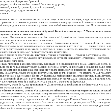
ка, мировой державы бранной,
даю, этой жизнью бестолковой бесконечно дорожа,
ной, жалкой, грешной, краткой, странной,
гляда, но до одури желанной.
т ножа.
ся, что это за есенинская лексика, но спустя несколько месяцев, когда скальпель распах
о правильности своего подсознательного движения и осуществленной семантике данного нож
ой в период диагноза и лечения, у меня сами собой возникли названия глав:
На полвзмаха о
 написание топонимов с маленькой буквы? Какой за этим концепт? Можно ли его назв
аскрытие главных смыслов книги)?
с. Мысль проста: только слово Бог заглавной буквой может быть возвышено над пропи
ных, данных природе и социуму человеками.
, и в «Фонетическом шуме» — диалогах с Витковским, и в книге из серии «Сон серебряно
. Но
хождение не по камням
оказалось неправильным по ряду причин — и прежде всего над
 и посвятить в нее корректора, редактора, и наконец, читателя, который, отвлекаясь на вн
ержательный прием, мог пропустить тайное и значимое.
 всегда говорит громко, внутренне тонкое и трепетное — говорит полуслышно. Еле.
тнее, чем другим. Скажем, звуки рояля, на котором исполняют «Фантазию— экспромт»
ая рядом пилорама.
зу литфонда рабочие, разломав, выкинули из переделкинского дома Пастернака рояль, н
от, после того как крышку рояля разбили топором, играть на нем было безнадежно даже са
на каждом дне рождения Пастернака этот рояль вновь звучит прекрасно. Но для этого его 
ить. Грамматика более сложный инструмент, чем рояль. В каком— то смысле, ломая граммати
и литфонду в одном лице. Поэтому, Вы правы, мой концепт оказался обычным варварством,
х намерений. Я думаю, в этой модели весь
принцип модернизма: сломанный и расстроенн
т отсутствие мелодии тайного, сущностного и главного содержания
.
ат», слава Богу, все традиционно. Да и заглянув за край жизни, я обнаружил, что там н
на классика жизни и смерти.
о обилие курсивов, словно бы солнечным зайчиком путешествующего из текста в текст
т вопрос ответить на примере конкретного текста. от, скажем, стихотворение «Что-то
с
сивом словосочетание, а для меня понятие, —
подземное солнце
.
емное солнце
— вещь редкая в нашем обиходе. Но вот для Евгения Витковского, с которым 
 диалогов, где поэтическая часть была моя, а прозаическая принадлежала Е.В., эти выделе
жательными, ибо только накануне я говорил с ним о замечательном сюжете северодвинской п
 были изображены четыре солярных знака.