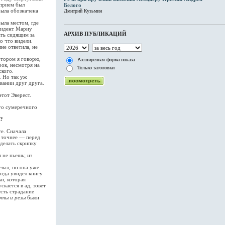
 прием был
Белого
была обозначена
Дмитрий Кузьмин
ыла местом, где
езидент Мариу
АРХИВ ПУБЛИКАЦИЙ
ать сидящим за
о что видели.
не ответила, не
отором я говорю,
Расширенная форма показа
рок, несмотря на
Только заголовки
ского.
 Но так уж
вании друг друга.
тот Эверест.
го сумеречного
е?
е. Сначала
е точнее — перед
сделать скрипку
 не пьешь; из
вал, но она уже
огда увидел книгу
и, которая
скается в ад, зовет
есть страдание
рты и резы
были