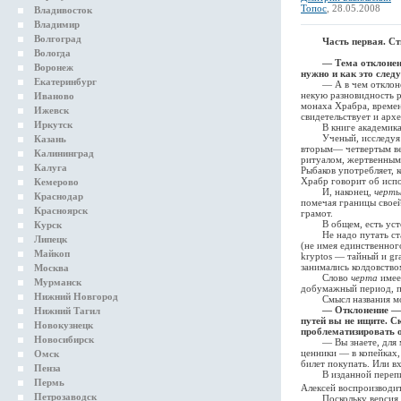
Топос
, 28.05.2008
Владивосток
Владимир
Волгоград
Часть первая. С
Вологда
— Тема отклонен
Воронеж
нужно и как это сле
Екатеринбург
— А в чем отклонение
некую разновидность р
Иваново
монаха Храбра, време
Ижевск
свидетельствует и арх
Иркутск
В книге академика Ры
Ученый, исследуя
Казань
вторым— четвертым век
Калининград
ритуалом, жертвенными
Калуга
Рыбаков употребляет, 
Храбр говорит об испол
Кемерово
И, наконец,
черты
Краснодар
помечая границы своей
Красноярск
грамот.
В общем, есть устойч
Курск
Не надо путать ста
Липецк
(не имея единственного
Майкоп
kryptos — тайный и g
занимались колдовств
Москва
Слово
черта
имее
Мурманск
добумажный период, пр
Нижний Новгород
Смысл названия моей 
— Отклонение — 
Нижний Тагил
путей вы не ищите. С
Новокузнецк
проблематизировать о
Новосибирск
— Вы знаете, для мен
ценники — в копейках,
Омск
билет покупать. Или в
Пенза
В изданной перепис
Пермь
Алексей воспроизводит
Петрозаводск
Поскольку версия Пар