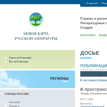
О проекте
.
Реда
Страны и реги
Литературные 
Студия
.
КАРТОТЕКА
МЕДИ
ДОСЬЕ
Герои публикаций
Все публикации
ПУБЛИКАЦ
следующая публикац
В пространс
Леонид Латынин отве
ГОРОДА РОССИИ
04.07.2008
Анадырь
Интервью:
Барнаул
Дмитрий Бавильский