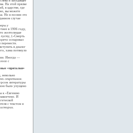
слева и заходящее
ва. На этой прялке
й, в царстве, где
чно, вы можете
а. Но в поэзии это
 данном случае
еры у
очнее в 1906 году,
 что желтолицые
 пусту
, («Смерть
орячо оспаривал
 перенести.
вступить в диалог
его, хама потянуло
нии. Иногда —
алога
с
обные «пряталки»
я, невольно
этих
секретиков
.
курсом литературы
мною было упущено
ва к «Евгению
закончено. И
огической
теля с текстом и
я истории
.