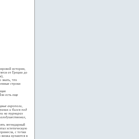
мировой истории,
ятся от Греции до
а),
 знать, что
ченные строки
ищая
Или есть еще
щные акрополи,
раник и бился под
ли на турнирах
лагодушествовал,
ять легендарный
итал эстетическую
принесла, с точки
 визжа купаются в