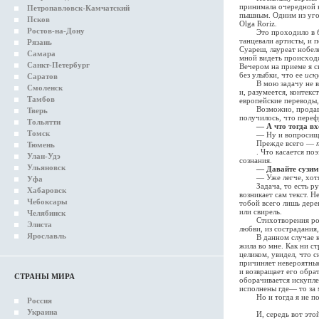
принимала очередной к
Петропавловск-Камчатский
пышным. Одним из уго
Псков
Olga Roriz.
Ростов-на-Дону
Это проходило в бывш
танцевали артисты, и 
Рязань
Суареш, лауреат нобел
Самара
мной видеть происходя
Санкт-Петербург
Вечером на приеме я ск
без улыбки, что ее
иск
Саратов
В мою задачу не вход
Смоленск
и, разумеется, контекс
Тамбов
европейские переводы,
Возможно, продаватьс
Тверь
получилось, что переф
Тольятти
— А что тогда вх
Томск
— Ну и вопросище, Ди
Прежде всего —
Тюмень
. Что касается поэзи
Улан-Удэ
сознания.
Ульяновск
— Давайте сузим 
— Уже легче, хотя о
Уфа
Задача, то есть рукот
Хабаровск
возникает сам текст. Н
Чебоксары
тобой всего лишь дере
или свирель.
Челябинск
Стихотворения рождают
Элиста
любви, из сострадания
Ярославль
В данном случае книга
жила во мне. Как ни с
целиком, увидел, что 
причиняет невероятны
и возвращает его обра
СТРАНЫ МИРА
оборачивается искупл
исполнены где— то за 
Но и тогда я не поня
Россия
Украина
И, середь вот этой с