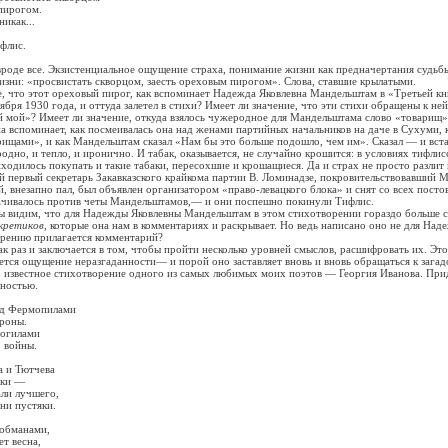
ирогом.
икак...
ис.
е все. Экзистенциальное ощущение страха, понимание жизни как предначертания судьбы
изни: «просвистать скворцом, заесть ореховым пирогом». Слова, ставшие крылатыми.
то этот ореховый пирог, как вспоминает Надежда Яковлевна Мандельштам в «Третьей кни
ября 1930 года, и оттуда залетел в стихи? Имеет ли значение, что эти стихи обращены к ней
 мой»? Имеет ли значение, откуда взялось чужеродное для Мандельштама слово «товарищ»
поминает, как посмеивалась она над женами партийных начальников на даче в Сухуми, к
ищами», и как Мандельштам сказал «Нам бы это больше подошло, чем им». Сказал — и вста
родно, и тепло, и иронично. И табак, оказывается, не случайно крошится: в условиях тифли
ходилось покупать и такие табаки, пересохшие и крошащиеся. Да и страх не просто разлит 
ый первый секретарь Закавказского крайкома партии В. Ломинадзе, покровительствовавший 
, внезапно пал, был объявлен организатором «право-левацкого блока» и снят со всех постов
ачивалось против четы Мандельштамов,— и они поспешно покинули Тифлис.
дим, что для Надежды Яковлевны Мандельштам в этом стихотворении гораздо больше с
кретиков
, которые она нам в комментариях и раскрывает. Но ведь написано оно не для На
орению прилагается комментарий?
аз и заключается в том, чтобы пройти несколько уровней смыслов, расшифровать их. Это 
ается ощущение неразгаданности— и порой оно заставляет вновь и вновь обращаться к загад
вестное стихотворение одного из самых любимых моих поэтов — Георгия Иванова. При
лностью.
 Фермопилами
роны.
огилами
войны.
и Тютчева
ки —
и лучшего,
 пустяки.
бманами,
 весна,