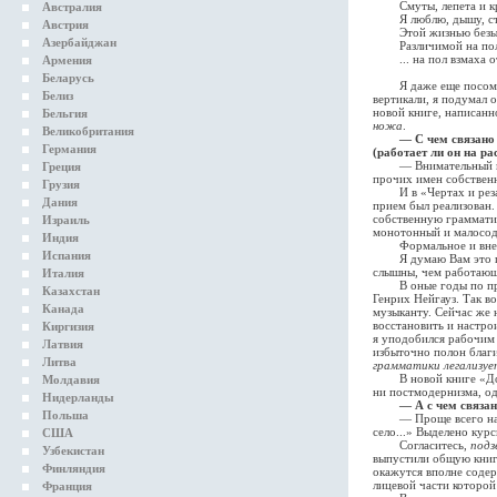
Смуты, лепета и кри
Австралия
Я люблю, дышу, стра
Австрия
Этой жизнью безымян
Азербайджан
Различимой на полвз
... на пол взмаха о
Армения
Беларусь
Я даже еще посомневал
Белиз
вертикали, я подумал 
новой книге, написанн
Бельгия
ножа
.
Великобритания
— С чем связано
Германия
(работает ли он на р
— Внимательный вопро
Греция
прочих имен собствен
Грузия
И в «Чертах и резах»
Дания
прием был реализован
собственную грамматику
Израиль
монотонный и малосод
Индия
Формальное и внешнее
Испания
Я думаю Вам это поня
слышны, чем работающ
Италия
В оные годы по прика
Казахстан
Генрих Нейгауз. Так в
Канада
музыканту. Сейчас же 
восстановить и настро
Киргизия
я уподобился рабочим 
Латвия
избыточно полон благи
Литва
грамматики легализуе
В новой книге «Дом вр
Молдавия
ни постмодернизма, од
Нидерланды
— А с чем связан
Польша
— Проще всего на это
село...» Выделено кур
США
Согласитесь,
подз
Узбекистан
выпустили общую книгу
Финляндия
окажутся вполне содер
лицевой части которой
Франция