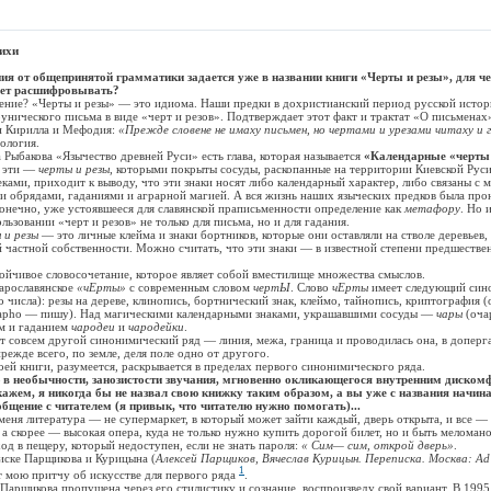
тихи
ия от общепринятой грамматики задается уже в названии книги «Черты и резы», для че
дует расшифровывать?
? «Черты и резы» — это идиома. Наши предки в дохристианский период русской истор
унического письма в виде «черт и резов». Подтверждает этот факт и трактат «О письменах
н Кирилла и Мефодия:
«Прежде словене не имаху письмен, но чертами и урезами читаху и г
еология.
бакова «Язычество древней Руси» есть глава, которая называется
«Календарные «черты
 эти —
черты и резы
, которыми покрыты сосуды, раскопанные на территории Киевской Рус
ами, приходит к выводу, что эти знаки носят либо календарный характер, либо связаны с 
 обрядами, гаданиями и аграрной магией. А вся жизнь наших языческих предков была про
конечно, уже устоявшееся для славянской праписьменности определение как
метафору
. Но 
ьзовании «черт и резов» не только для письма, но и для гадания.
 и резы
— это личные клейма и знаки бортников, которые они оставляли на стволе деревьев,
 частной собственности. Можно считать, что эти знаки — в известной степени предшестве
ивое словосочетание, которое являет собой вместилище множества смыслов.
рославянское
«чЕрты»
с современным словом
чертЫ
. Слово
чЕрты
имеет следующий син
 числа): резы на дереве, клинопись, бортнический знак, клеймо, тайнопись, криптография (
rapho — пишу). Над магическими календарными знаками, украшавшими сосуды —
чары
(оча
ом и гаданием
чародеи
и
чародейки
.
т совсем другой синонимический ряд — линия, межа, граница и проводилась она, в доперг
ежде всего, по земле, деля поле одно от другого.
книги, разумеется, раскрывается в пределах первого синонимического ряда.
в необычности, занозистости звучания, мгновенно окликающегося внутренним диском
кажем, я никогда бы не назвал свою книжку таким образом, а вы уже с названия начина
бщение с читателем (я привык, что читателю нужно помогать)...
я литература — не супермаркет, в который может зайти каждый, дверь открыта, и все — 
 а скорее — высокая опера, куда не только нужно купить дорогой билет, но и быть мелома
ход в пещеру, который недоступен, если не знать пароля:
« Сим— сим, открой дверь»
.
ке Парщикова и Курицына (
Алексей Парщиков, Вячеслав Курицын. Переписка. Москва: Ad
1
 мою притчу об искусстве для первого ряда
.
щикова пропущена через его стилистику и сознание, воспроизведу свой вариант. В 1995