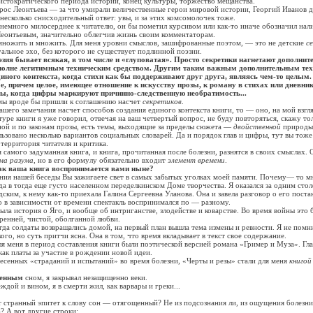
стократического периода истории, конец культуры, торжество мещанства.
Леонтьева — за что умирали величественные герои мировой истории, Георгий Иванов дае
несколько снисходительный ответ: увы, и за этих комсомолочек тоже.
ного милосерднее к читателю, он бы пометил курсивом или как-то иначе обозначил нал
Леонтьевым, значительно облегчив жизнь своим комментаторам.
ть и множить. Для меня уровни смыслов, зашифрованные поэтом, — это не детские
с
туальное эхо, без которого не существует подлинной поэзии.
зия бывает всякая, в том числе и «глуповатая». Просто секретики нагнетают дополнит
 вполне легитимным техническим средством. Другим таким важным дополнительным те
диного контекста, когда стихи как бы поддерживают друг друга, являясь чем-то целым
ое, причем целое, имеющее отношение к искусству прозы, к роману в стихах или дневн
вы, когда цифры маркируют причинно-следственную необратимость...
 вроде бы пришли к соглашению насчет
секретиков
.
о замечания насчет способов создания единого контекста книги, то — оно, на мой взгля
уре книги я уже говорил, отвечая на ваш четвертый вопрос, не буду повторяться, скажу тол
ой и по законам прозы, есть темы, выходящие за пределы сюжета —
двойственной
природы
вано несколько вариантов социальных словарей. Да и порядок глав и цифры, тут вы тоже
 территория читателя и критика.
мого задуманная книга, и книга, прочитанная после болезни, разнятся в своих смыслах. О
ма разума
, но в его формулу обязательно входит
элемент времени
.
ак ваша книга воспринимается вами ныне?
ашей беседы Вы зажигаете свет в самых забытых уголках моей памяти. Почему— то мн
еда в тогда еще густо населенном переделкинском Доме творчества. Я оказался за одним ст
ским, к нему как-то приехала Галина Сергеевна Уланова. Она и завела разговор о его поста
то в зависимости от времени спектакль воспринимался по — разному.
история о Яго, и вообще об интриганстве, злодействе и коварстве. Во время войны это б
ренней, чистой, оболганной любви.
 солдаты возвращались домой, на первый план вышла тема измены и ревности. Я не помню
ого, но суть притчи ясна. Она в том, что время вкладывает в текст свое содержание.
еня в период составления книги были поэтической версией романа «Гример и Муза». Гл
как платы за участие в рождении новой идеи.
нных «страданий и испытаний» во время болезни, «Черты и резы» стали для меня
книгой
щенным
сном, я закрывал незащищенно веки.
й и вином, я в смерти жил, как варвары и греки...
транный эпитет к слову сон — отягощенный? Не из подсознания ли, из ощущения болезни,
а? А вот другие строки: