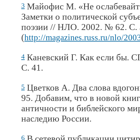
Майофис М. «Не ослабевайте
3
Заметки о политической субъ
поэзии // НЛО. 2002. № 62. С.
(
http://magazines.russ.ru/nlo/200
Каневский Г. Как если бы. С
4
С. 41.
Цветков А. Два слова вдогонк
5
95. Добавим, что в новой кни
античности и библейского ми
наследию России.
В сетевой публикации цити
6