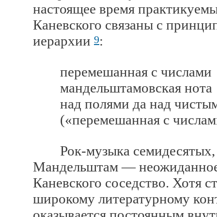
настоящее время практикуемы
Каневского связаны с принци
иерархии
:
9
перемешанная с числами
мандельштамовская нота
над полями да над чистыми s
(«перемешанная с числами.
Рок-музыка семидесятых, б
Мандельштам — неожиданное,
Каневского соседство. Хотя с
широкому литературному кон
оказывается постоянным вну