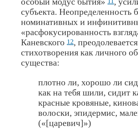
особый модус бытия»
, уси
11
cубъекта. Неопределенность 
номинативных и инфинитивны
«расфокусированность взгляд
Каневского
, преодолеваетс
12
стихотворения как личного о
существа:
плотно ли, хорошо ли сидит
как на тебя шили, сидит ка
красные кровяные, киновар
волоски, эпидермис, мален
(«[царевич]»)