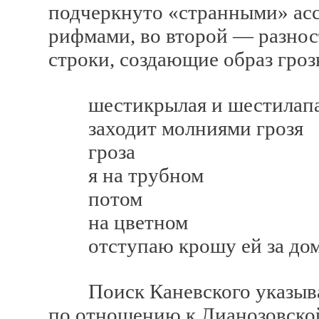
подчеркнуто «странными» ас
рифмами, во второй — разно
строки, создающие образ гро
шестикрылая и шестилап
заходит молниями грозя
гроза
я на трубном
потом
на цветном
отступаю крошу ей за домо
Поиск Каневского указывает
по отношению к Лианозовской