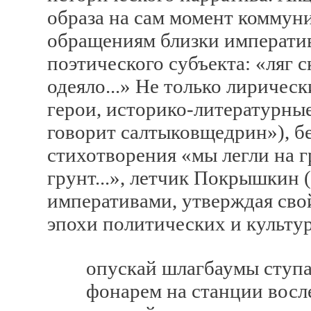
образа на сам момент комму
обращениям близки императи
поэтического субъекта: «ляг с
одеяло...» Не только лирическ
герои, историко-литературны
говорит салтыковщедрин»), б
стихотворения «мы легли на г
грунт...», летчик Покрышкин
императивами, утверждая свой
эпохи политических и культу
опускай шлагбаумы ступай
фонарем на станции восле