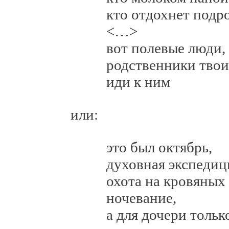
кто отдохнет подросше
<…>
вот полевые люди,
родственники твои
иди к ним
или:
это был октябрь,
духовная экспедиция с
охота на кровяных звер
ночевание,
а для дочери только с