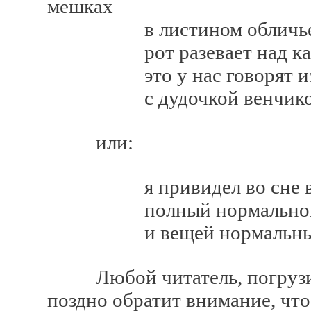
мешках
в листином обличье с
рот разевает над кажды
это у нас говорят из з
с дудочкой венчиком 
или:
я привидел во сне вор
полный нормальной 
и вещей нормальный 
Любой читатель, погрузивш
поздно обратит внимание, что