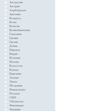
Австралия
Австрия
Азербайджан
Армения
Беларусь
Белиз
Бельгия
Великобритания
Германия
Греция
Грузия
Дания
Израиль
Индия
Испания
Италия
Казахстан
Канада
Киргизия
Латвия
Литва
Молдавия
Нидерланды
Польша
США
Узбекистан
Финляндия
Франция