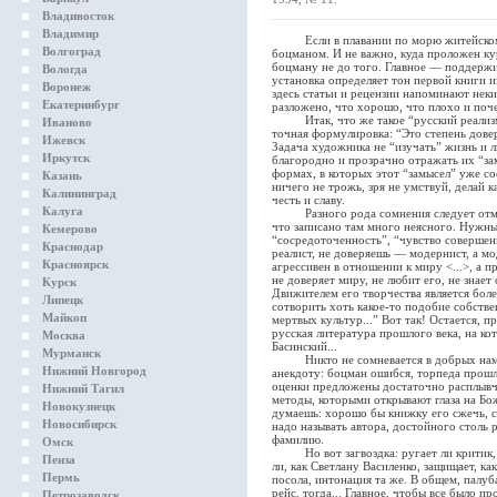
Владивосток
Владимир
Если в плавании по морю житейскому 
Волгоград
боцманом. И не важно, куда проложен ку
боцману не до того. Главное — поддержи
Вологда
установка определяет тон первой книги 
Воронеж
здесь статьи и рецензии напоминают нек
Екатеринбург
разложено, что хорошо, что плохо и поч
Итак, что же такое “русский реализм”
Иваново
точная формулировка: “Это степень дове
Ижевск
Задача художника не “изучать” жизнь и л
Иркутск
благородно и прозрачно отражать их “за
формах, в которых этот “замысел” уже с
Казань
ничего не трожь, зря не умствуй, делай 
Калининград
честь и славу.
Калуга
Разного рода сомнения следует отмест
что записано там много неясного. Нужны
Кемерово
“сосредоточенность”, “чувство соверш
Краснодар
реалист, не доверяешь — модернист, а мо
Красноярск
агрессивен в отношении к миру <...>, а пр
не доверяет миру, не любит его, не знает
Курск
Движителем его творчества является бол
Липецк
сотворить хоть какое-то подобие собстве
Майкоп
мертвых культур...” Вот так! Остается, п
русская литература прошлого века, на ко
Москва
Басинский...
Мурманск
Никто не сомневается в добрых намере
Нижний Новгород
анекдоту: боцман ошибся, торпеда прошла
оценки предложены достаточно расплывч
Нижний Тагил
методы, которыми открывают глаза на Бож
Новокузнецк
думаешь: хорошо бы книжку его сжечь, 
Новосибирск
надо называть автора, достойного столь
фамилию.
Омск
Но вот загвоздка: ругает ли критик, к
Пенза
ли, как Светлану Василенко, защищает, ка
Пермь
посола, интонация та же. В общем, палуб
рейс, тогда... Главное, чтобы все было п
Петрозаводск