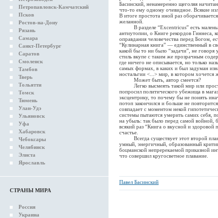
Басинский, ненамеренно щеголяя начитанн
Петропавловск-Камчатский
что-то ему одному очевидное. Всякие из
Псков
В итоге простота иной раз оборачиваетс
желанной.
Ростов-на-Дону
В разделе “Excentricus” есть маленьки
Рязань
антиутопии, о Книге рекордов Гиннеса, 
Самара
оправдания человечества перед Богом, ес
“Кулинарная книга” — единственный в св
Санкт-Петербург
какой бы то ни было “задачи”, не говор
Саратов
стиль вкупе с таким же прозрачным содер
Смоленск
где ничего не описывается, но только наз
самых формах, в каких и был задуман из
Тамбов
ностальгии <...> мир, в котором хочется 
Тверь
Может быть, автор смеется?
Тольятти
Легко высмеять такой мир или просто 
попросил политического убежища в магази
Томск
эксцентрику, то почему бы не понять ина
Тюмень
потоп закончился и больше не повторится
Улан-Удэ
совпадает с моментом некой гипотетическ
системы пытаются умерить самих себя, п
Ульяновск
на убыль: так было перед самой войной, 
Уфа
всякий раз “Книга о вкусной и здоровой 
Хабаровск
счастье.
Всегда существует этот второй план, з
Чебоксары
умный, энергичный, образованный критик
Челябинск
боцманской непререкаемой приказной инт
Элиста
что совершил кругосветное плавание.
Ярославль
Павел Басинский
СТРАНЫ МИРА
Россия
Украина