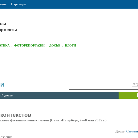
кция
.
Партнеры
оны
проекты
.
.
.
АТЕКА
ФОТОРЕПОРТАЖИ
ДОСЬЕ
БЛОГИ
ИИ
ий досье
контекстов
ского фестиваля новых поэтов (Санкт-Петербург, 7—8 мая 2005 г.)
Досье:
Светла
бозрение