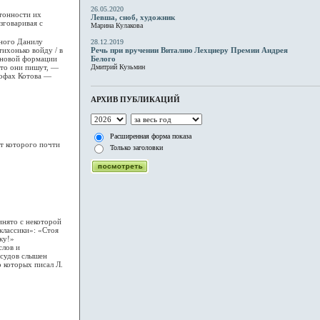
26.05.2020
тонности их
Левша, сноб, художник
зговаривая с
Марина Кулакова
сного Данилу
28.12.2019
Речь при вручении Виталию Лехциеру Премии Андрея
ихонько войду / в
Белого
о новой формации
Дмитрий Кузьмин
что они пишут, —
рофах Котова —
АРХИВ ПУБЛИКАЦИЙ
Расширенная форма показа
т которого почти
Только заголовки
инято с некоторой
классики»: «Стоя
ку!»
лов и
с судов слышен
 которых писал Л.