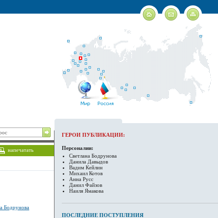
ГЕРОИ ПУБЛИКАЦИИ:
Персоналии:
напечатать
Светлана Бодрунова
Данила Давыдов
Вадим Кейлин
Михаил Котов
Анна Русс
Данил Файзов
Наиля Ямакова
на Бодрунова
ПОСЛЕДНИЕ ПОСТУПЛЕНИЯ