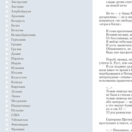
Австралия
сладко детям спит
на немой печи
Австрия
Азербайджан
Не то — у Анны Русс
Армения
дисциплины — не в лек
показаться «не свободн
Беларусь
«игры в бисер»:
Белиз
Бельгия
И гоня причитаний с
Вставив музыку, вмес
Великобритания
От бессонницы, пол-
Германия
Я люблю тебя кажды
Греция
И хочу заключить те
Обнаженного, но не 
Грузия
Ведь оно прозрачно, 
Дания
Израиль
Порой, правда, неско
учится А. Русс, или с
Индия
И уж подавно далеки
Испания
жила какое-то время в
Италия
перебравшаяся в Пите
литературная «этника»
Казахстан
исполнении практическ
Канада
Киргизия
<...>
Только никогда ма
Латвия
не была я стихам с
Литва
только никогда мат
Молдавия
ибо матерью — корм
а что значит буквы
Нидерланды
их и так 33 —
Польша
33 рта разинутых...
США
Екатерина Щеглова уд
Узбекистан
проступают в тексте, 
Финляндия
Франция
<...> Непонятно, 