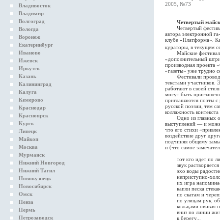
2005, №73
Владивосток
Владимир
Волгоград
Четвертый майск
Четвертый фестиваль 
Вологда
автора электронной га
Воронеж
клубе «Платформа». Ка
Екатеринбург
кураторы, в текущем с
Иваново
Майские фестивали от
«дополнительный штрих
Ижевск
производная проекта 
Иркутск
«газеты» уже трудно с
Казань
Фестивали проводятся
текстами участников. 
Калининград
работают в своей стил
Калуга
могут быть приглашены
Кемерово
приглашаются поэты с
русской поэзии, тем с
Краснодар
коллажность контекста
Красноярск
Одно из главных откр
Курск
выступлений — и можно
что его стихи «привл
Липецк
воздействие друг друг
Майкоп
подчиняя общему замыс
Москва
и (что самое замечате
Мурманск
тот кто идет по лини
Нижний Новгород
звук растворяется м
Нижний Тагил
эхо воды радостно п
неприступно-холодн
Новокузнецк
их игра напомина
Новосибирск
капли песка стекаю
Омск
по скатам и черепи
по улицам рук, об
Пенза
кольцами овивая п
Пермь
вниз по линии жиз
Петрозаводск
к берегу...