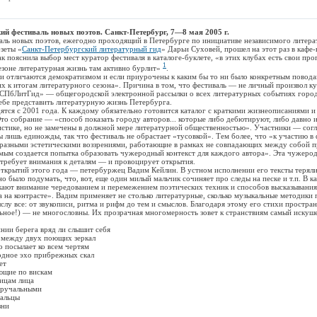
ий фестиваль новых поэтов. Санкт-Петербург, 7—8 мая 2005 г.
новых поэтов, ежегодно проходящий в Петербурге по инициативе независимого литерат
-зеты «
Санкт-Петербургский литературный гид
» Дарьи Суховей, прошел на этот раз в кафе
к пояснила выбор мест куратор фестиваля в каталоге-буклете, «в этих клубах есть свои пр
1
езоне литературная жизнь там активно бурлит»
.
личаются демократизмом и если приурочены к каким бы то ни было конкретным повода
 к итогам литературного сезона». Причина в том, что фестиваль — не личный произвол ку
«СПбЛитГид» — общегородской электронной рассылки о всех литературных событиях города
ебе представить литературную жизнь Петербурга.
 с 2001 года. К каждому обязательно готовится каталог с краткими жизнеописаниями и
Это собрание — «способ показать городу авторов... которые либо дебютируют, либо давно 
истике, но не замечены в должной мере литературной общественностью». Участники — сог
 лишь единожды, так что фестиваль не обрастает «тусовкой». Тем более, что «к участию в 
 разными эстетическими воззрениями, работающие в рамках не совпадающих между собой п
амым создается попытка образовать чужеродный контекст для каждого автора». Эта чужерод
 требует внимания к деталям — и провоцирует открытия.
ытий этого года — петербуржец Вадим Кейлин. В устном исполнении его тексты теряли
 было подумать, что, вот, еще один милый мальчик сочиняет про следы на песке и т.п. В к
екают внимание чередованием и перемежением поэтических техник и способов высказывани
а на контрасте». Вадим применяет не столько литературные, сколько музыкальные методики
лу все: от звукописи, ритма и рифм до тем и смыслов. Благодаря этому его стихи простра
льное!) — не многословны. Их прозрачная многомерность зовет к странствиям самый искуш
и берега вряд ли слышит себя
ежду двух поющих зеркал
осылает ко всем чертям
ое эхо прибрежных скал
ет
щие по вискам
цам лица
ручальными
альцы
ни