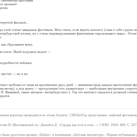
сантиметра простыни
е прошлое
рона
ители фасадов...
ой статьи завершало фестиваль. Мои стихи, если верить каталогу (сама о себе судить н
етербургской поэзии, но с очень индивидуальными фантазмами окружающего мира». Остает
х:
ак сбрасывают кожу,
 плоть. Иной подумать может —
 подробности пейзажа:
прочее — но я же
т требовал от меня на протяжении двух дней — внимания (ведь каждое выступление фа
ни-вечер), а под конец — преодоления (что удивительно — наибольшее внутреннее сопрот
 Н. Ямаковой, также авторов «петербургских»). Так что контекст оказался в должной степ
удался.
снения куратора приводятся по этому буклету: СПбЛитГид представляет: майский фестиваль
естве И. Шостаковской см.:
Давыдов Д.
«Сердца как есть в огне...» // НЛО. 2004. #69. С. 
сс была удостоена премии «Дебют» в номинации «Детская литература». Первая публикация 