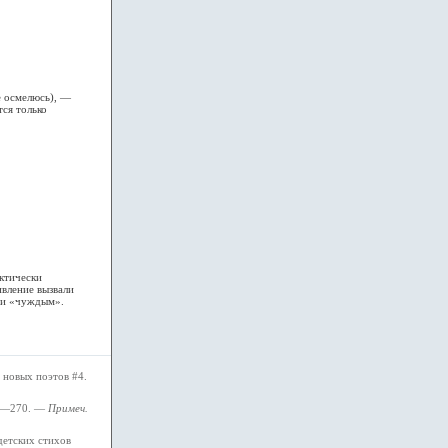
е осмелюсь), —
ся только
ктически
ивление вызвали
ени «чуждым».
 новых поэтов #4.
267—270. —
Примеч.
детских стихов