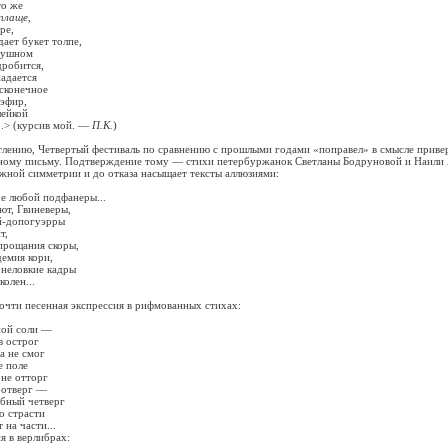
о же
плаще
,
ре,
ает букет толпе,
душном
робится,
дается
есконечное
эфир,
ейкой
<...> (курсив мой. —
П.К.
)
ию, Четвертый фестиваль по сравнению с прошлыми годами «поправел» в смысле приве
ному письму. Подтверждение тому — стихи петербуржанок Светланы Бодруновой и Наили 
ожной симметрии и до отказа насыщает тексты аллюзиями:
 любой подфанеры...
, Гвиневеры,
допогуэрры
т,
ощания скоры,
мия кори,
еловкие кадры
лен...
и песенная экспрессия в рифмованных стихах:
й соли —
 острог
 не смог
 поле
е отторг
отверг —
ный четверг
 страсти
а части...
в верлибрах: