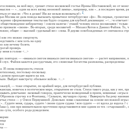
овием, на мой вкус, грешат стихи московской гостьи Ирины Шостаковской; но от моно
ыслов — «...один на всех взгляд неоновой лампы», например, или «...в последнее время, ра
2
иться от мысли: «Что я делаю! Им же нельзя волноваться!»
.
 Москва не дала повода высказать привычное петербургское «фэ». Во-первых, громогла
жденно сформованные тексты как будто созданы для клубной декламации: «<...>я отвечает т
обществоведение кибернетику / совсем налегке / этакий человек эпохи москвошвея / тольк
ьно признали «своим». Во-вторых, среди москвичей — Михаил Котов и Даниил Файзов. То, 
ложно; общее — высокий «удельный вес» слова. В дерзко освобожденных от синтаксиса ст
или это можно сморгнуть
ставить с кем хоть на одну
 или нечему болеть
огай проверь
еня в голове <...>
щих повторах — «вмажься снегом вмажься снегом вмажься снегом» — растет напряжение, о
й слух. Файзов кажется рассудочным, его словесные богатства разложены, распределены:
И снова поверхность стихов
ихоньку, постольку-поскольку.
омом приходят варяги на зов.
о. Выйдет навстречу обильное войско. <...>
уй, — тоже открытие, по крайней мере, для петербургской публики.
ая, новичок в поэтическом мире, открытием не стала. Стихи такого рода, как у нее, пр
зывать девичьими: ласковый говорок, практически возведенный в прием, невинные «игры в 
/ Обронила строчку я в Фонтанку, / Сильную, звучащую строку. / Вывернуть бы реку наизнан
 стихи — у Олеси Первушиной. Довольно ловко слаженные на основе несложной игры с
...Судите меня, сударь, судите / своим судом судака / всю судите — от вдоха до вздоха // 
бака»), они при внимательном прочтении представляются мне одним из тех «очарований», о
 по сути, особого рода рукоделием.
корми
чица
тся
чи —