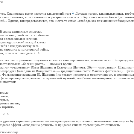
ся
3
. Она прежде всего известна как детский поэт
. Детская поэзия, как никакая иная, требу
сике и тематике, но в изложении и раскрытии смыслов. «Взрослая» поэзия Анны Русс може
ой». Однако, как представляется, это и есть та самая «свобода как познанная необходимост
воих единичные всплески,
то того, чтоб глотать таблетки
одеяла зажав в коленки,
м ядром своей каждой клетки
бя в каждую клетку тела
стремись к им сокрытой тайне,
пока я его не одела <...>
лько настораживает ощутимая в текстах «мастеровитость»; влияние ли это Литературного
амостоятельные «болезни роста» — покажет время.
 от «очарования» Юлия Шадрина и Екатерина Щеглова. Обе — «мигрантки»: Шадрина —
 Петербурге (выходцы из Владивостока — традиционные гости Майских фестивалей); Щегло
р. Фольклорные вариации Ю. Шадриной сочетают нежность и медитативность и воспринима
 (если проводить параллели с современной музыкой, тем более закономерные, что многие ее
и поются):
терью
воим,
ерью,
ить значит,
 кормить,
 <...>
ивляет скрытыми рифмами — неакцентируемые при чтении, незаметные поначалу на бум
создавая эффект «наводки на резкость» и придавая стихам тревожную отчетливость:
зачем
вообще