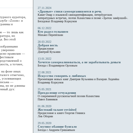
27.11.2024
«Драные» стихи самоорганизуются в речь
Канат Омар о языковой самоидентификации, петербургских
урного куратора,
литературных встречах, поэтах Казахстана и поэме «Зрачок замёрзшей».
-клубе «Zoom» и
Беседовал Владимир Коркунов
ограммы и
06.12.2022
Кто радел голышом
м — то лишь как
Михаил Перепёлкин
ратора, но
. Без этой
28.03.2022
Добрая весть
 избранными
Предисловие
и уверенно
Дмитрий Кузьмин
ласно правилам —
фестивале
13.01.2022
редставлений о
Хочется самореализоваться, а не зарабатывать деньги
ность, а точнее,
Беседа с Владимиром Орловым
 на фоне иных
22.08.2021
аталоге отмечено,
Искусство говорить о любимых
я, усиливающих
Презентация новых книг Дмитрия Кузьмина и Валерия Леденёва
 письма —
Владимир Коркунов
нны, но не длинны
енный дух:
25.05.2021
Преодоление отчуждения
О современной русскоязычной поэзии Казахстана
Павел Банников
01.06.2020
Жестокий талант revisited
Предисловие к книге Георгия Генниса
Лев Оборин
29.05.2020
Смутное обаяние бунгало
Беседа с Андреем Гришаевым