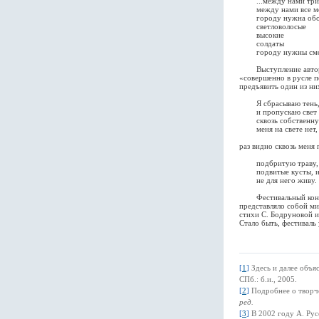
...между нами три 
между нами все мо
городу нужна обо
светловолосые
высокие
солдаты
городу нужны смотр
Выступление автора эт
«совершенно в русле п
предъявить один из ни
Я сбрасываю тень, к
и пропускаю свет
сквозь собственную
меня на свете нет,
раз видно сквозь меня
подбритую траву,
подвитые кусты, и 
не для него живу.
Фестивальный контекс
представляло собой ми
стихи С. Бодруновой и
Стало быть, фестиваль 
[
1
]
Здесь и далее объя
СПб.: б.и., 2005.
[
2
]
Подробнее о творч
ред.
[
3
]
В 2002 году А. Ру