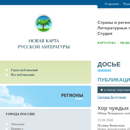
О проекте
.
Реда
Страны и реги
Литературные 
Студия
.
КАРТОТЕКА
МЕДИ
ДОСЬЕ
Герои публикаций
Все публикации
ПУБЛИКАЦ
к списку персонал
Светлана Бодрунова
Хор чуждых 
Обзор Четвертого май
ГОРОДА РОССИИ
23.09.2008
Анадырь
Полина Копылова
Барнаул
Новое литературное о