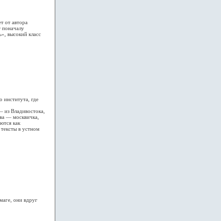
ет от автора
т поначалу
ь», высокий класс
 института, где
 из Владивостока,
ва — москвичка,
ются как
 тексты в устном
аге, они вдруг