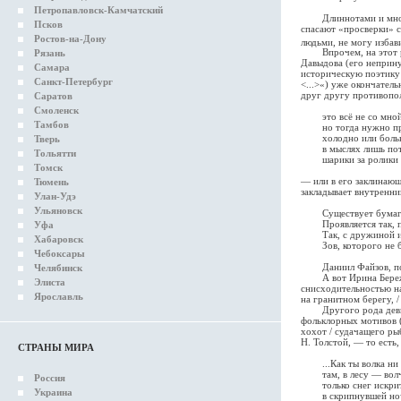
Петропавловск-Камчатский
Длиннотами и многосл
Псков
спасают «просверки» см
Ростов-на-Дону
людьми, не могу избав
Впрочем, на этот раз
Рязань
Давыдова (его неприну
Самара
историческую поэтику 
Санкт-Петербург
<...>«) уже окончател
друг другу противопо
Саратов
Смоленск
это всё не со мной 
Тамбов
но тогда нужно пред
холодно или больно
Тверь
в мыслях лишь потр
Тольятти
шарики за ролики у м
Томск
— или в его заклинаю
Тюмень
закладывает внутренни
Улан-Удэ
Ульяновск
Существует бумага. 
Проявляется так, пот
Уфа
Так, с дружиной и д
Хабаровск
Зов, которого не был
Чебоксары
Даниил Файзов, пожал
Челябинск
А вот Ирина Бережанск
Элиста
снисходительностью на
Ярославль
на гранитном берегу, 
Другого рода девичьи
фольклорных мотивов («
хохот / судачащего ры
Н. Толстой, — то есть,
СТРАНЫ МИРА
...Как ты волка ни 
там, в лесу — вол
Россия
только снег искри
Украина
в скрипнувшей но