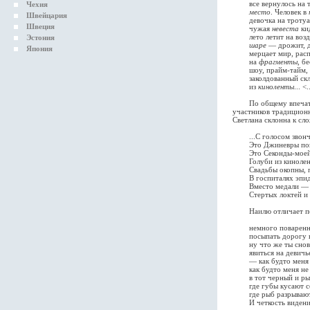
все вернулось на т
Чехия
место
. Человек в
Швейцария
девочка на тротуа
Швеция
чужая
невеста
кид
лето летит на воз
Эстония
шаре
— дрожит, д
Япония
мерцает мир, распа
на
фрагменты
, б
шоу, прайм-тайм, 
заколдованный скл
из
киноленты
... 
По общему впечатлен
участников традицион
Светлана склонна к сл
...С голосом звонче
Это Джиневры поют
Это Секонды-моей-
Голуби из кинолен
Свадьбы окопны, пр
В госпиталях эпиде
Вместо медали — н
Стертых локтей и ко
Наилю отличает почт
немного поваренно
посыпать дорогу в
ну что же ты снова
явиться на девичье
— как будто меня н
как будто меня не 
в тот черный и рыб
где губы кусают со
где рыб разрывают н
И четкость видения 