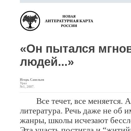
«Он пытался мгнов
людей...»
Игорь Савельев
Урал
№1, 2007.
Все течет, все меняется. А 
литература. Речь даже не об 
жанры, школы исчезают бессле
Эта участь постигла и “житий