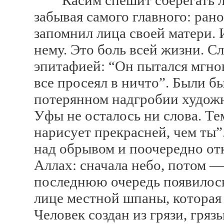
Касим спешит сберегать лиц
забывая самого главного: рано
запомнил лица своей матери. И
нему. Это боль всей жизни. С
эпитафией: “Он пытался мгнов
все просеял в ничто”. Были б
потерянном надгробии худож
Уфы не осталось ни слова. Тем
нарисует прекрасней, чем ты”
над обрывом и поочередно отк
Аллах: сначала небо, потом —
последнюю очередь появилось
лице местной шпаны, которая 
Человек создан из грязи, гряз