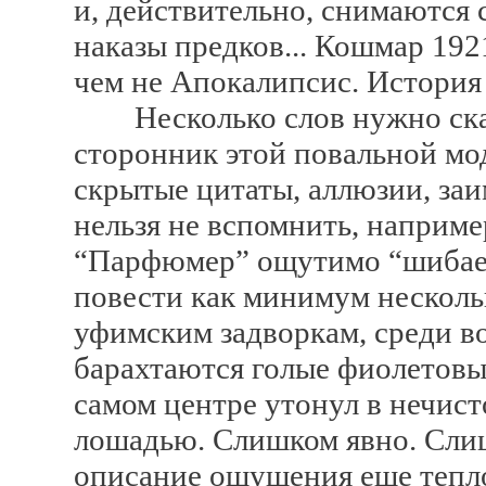
и, действительно, снимаются с
наказы предков... Кошмар 1921
чем не Апокалипсис. История
Несколько слов нужно сказа
сторонник этой повальной мо
скрытые цитаты, аллюзии, заи
нельзя не вспомнить, наприме
“Парфюмер” ощутимо “шибает 
повести как минимум несколь
уфимским задворкам, среди в
барахтаются голые фиолетовые 
самом центре утонул в нечист
лошадью. Слишком явно. Слиш
описание ощущения еще теплог