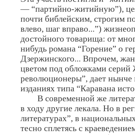
— “партийно-житийную”), цел
почти библейским, строгим п
влево, шаг вправо...”) жизне
достойного товарища: от мно
нибудь романа “Горение” о ге
Дзержинского... Впрочем, жа
цветом под обложками серий
революционеры”, дает нынче 
изданиях типа “Каравана исто
В современной же литератур
в ходу другие лекала. Но в р
литературах”, в национальных 
тесно сплетясь с краеведение