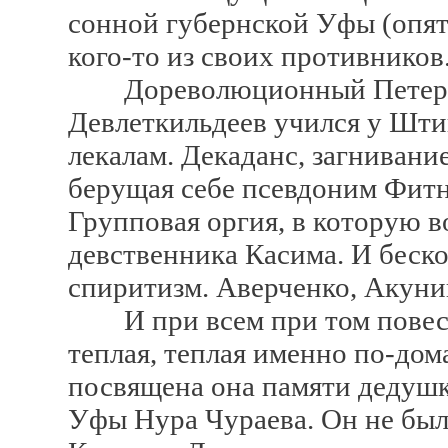
сонной губернской Уфы (опят
кого-то из своих противников.
Дореволюционный Петербу
Девлеткильдеев учился у Шти
лекалам. Декаданс, загнивани
берущая себе псевдоним Фитна
Групповая оргия, в которую 
девственника Касима. И беск
спиритизм. Аверченко, Акуни
И при всем при том повесть
теплая, теплая именно по-дом
посвящена она памяти дедушк
Уфы Нура Чураева. Он не был