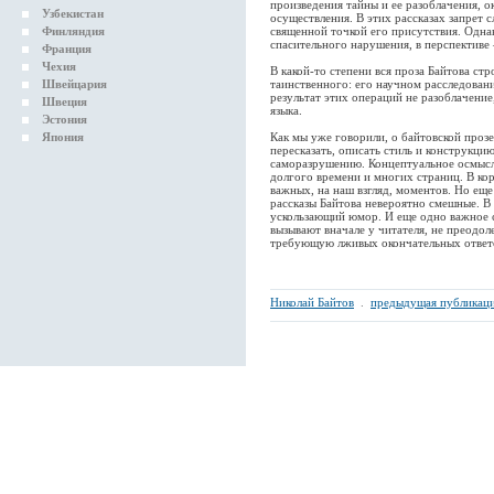
произведения тайны и ее разоблачения, 
Узбекистан
осуществления. В этих рассказах запрет с
Финляндия
священной точкой его присутствия. Одна
спасительного нарушения, в перспективе
Франция
Чехия
В какой-то степени вся проза Байтова с
Швейцария
таинственного: его научном расследован
результат этих операций не разоблачение
Швеция
языка.
Эстония
Япония
Как мы уже говорили, о байтовской проз
пересказать, описать стиль и конструкц
саморазрушению. Концептуальное осмысле
долгого времени и многих страниц. В ко
важных, на наш взгляд, моментов. Но еще
рассказы Байтова невероятно смешные. 
ускользающий юмор. И еще одно важное 
вызывают вначале у читателя, не преодоле
требующую лживых окончательных ответ
Николай Байтов
.
предыдущая публикац