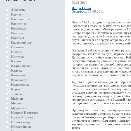
20.06.2012
Игорь Гулин
Анадырь
Openspace
, 15.08.2011
Барнаул
Владивосток
Николай Байтов, один из лучших и самых
Владимир
известен как прозаик. В 1990 году в из
Волгоград
прозы под названием «Четыре угла», в 19
центре сборник «Прошлое в умозрениях и
Вологда
периодике. Довольно большое количество
Воронеж
друзей писателя (в первую очередь у Алек
Екатеринбург
первых книжек, оказывается совсем узкий
Иваново
Вышедший сейчас в серии «Уроки русско
Ижевск
говоришь» является, по сути, первым ее
Иркутск
Доступность хотя бы части рассказов Ба
репутации писателя, сколько для самой л
Казань
интересных явлений в русской прозе посл
Калининград
сильно измениться. Стоит, конечно, отме
Калуга
много сделавших для заполнения такого р
перешла за десяток книг — тоже приятно
Кемерово
Краснодар
То, что эти рассказы были до сих пор по
Красноярск
из самых сложных для восприятия совреме
раз почти всегда простой), не в научных 
Курск
отсылают к почти несуществующему чита
Липецк
любому привычному модуса чтения. Эта з
Майкоп
критическое высказывание: в большей час
растерянности, и этот текст никак не иск
Москва
Мурманск
Природу байтовской прозы определить оч
Нижний Новгород
кажется довольно условным (можно вспом
близкого Байтову автора Мориса Бланшо 
Нижний Тагил
условность в памяти. Сам автор называет
Новокузнецк
удачный термин: настоящим сюжетом в н
Новосибирск
текста.