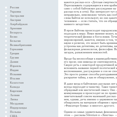
кажется рассказ-эссе «Детская смертност
Пересказывать содержащееся в нем крайне
Россия
само с собой байтовское рассуждение на 
Украина
рассказ есть в сети). Нас интересует тут
неправильно, невозможно читать как соо
Австралия
слова Байтов не использует, но оно каже
Австрия
человеком — если считать, что он обращ
Азербайджан
намного загадочнее.
Армения
В прозе Байтова происходит парадоксаль
Беларусь
подходов к миру. Некое явление может, 
Белиз
теоретической физики и богословия. Точ
мировоззрений, кажется, именно в том, 
Бельгия
науки и религии, это может быть кримина
Великобритания
устроены как детективы, но детективы, н
Германия
фольклорная демонология, философия. Все
загадок, разъяснением неясностей.
Греция
Грузия
Вроде бы неспособные к взаимодействию,
Дания
его прозе; они никогда не синтезируются
Скорее речь о некоторой продуктивной н
Израиль
вспомнить название первой поэтической к
Индия
воспоминание, рассуждение и сон не спо
Испания
Это просто разные способы разгадывания,
раскрытие тайны, а как ее обнаружение, 
Италия
Казахстан
И даже когда в байтовских рассказах нет
Канада
всегда переходят в таинство. Такое таин
обрядовый или мистический смысл. Оно 
Киргизия
коммуникации и происходит не по прави
Латвия
замечательный совсем маленький рассказ 
Литва
нем, однако, речь именно о церковном т
обнаружить на материале общения с при
Молдавия
«Фиксаторе буквы» и многого другого.
Нидерланды
Польша
Одним из самых удивительных феноменов 
этом — рассказы
Silentium
и «Леночка» — 
США