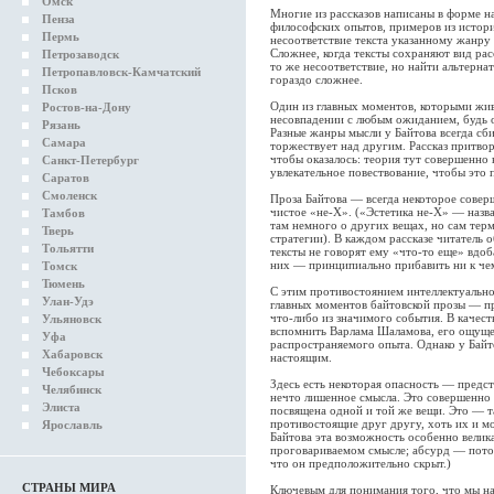
Омск
Многие из рассказов написаны в форме на
Пенза
философских опытов, примеров из истори
Пермь
несоответствие текста указанному жанру 
Сложнее, когда тексты сохраняют вид рас
Петрозаводск
то же несоответствие, но найти альтерна
Петропавловск-Камчатский
гораздо сложнее.
Псков
Один из главных моментов, которыми живе
Ростов-на-Дону
несовпадении с любым ожиданием, будь о
Рязань
Разные жанры мысли у Байтова всегда сби
Самара
торжествует над другим. Рассказ притвор
чтобы оказалось: теория тут совершенно
Санкт-Петербург
увлекательное повествование, чтобы это 
Саратов
Смоленск
Проза Байтова — всегда некоторое совер
чистое «не-X». («Эстетика не-Х» — назв
Тамбов
там немного о других вещах, но сам тер
Тверь
стратегии). В каждом рассказе читатель 
Тольятти
тексты не говорят ему «что-то еще» вдоб
них — принципиально прибавить ни к че
Томск
Тюмень
С этим противостоянием интеллектуально
Улан-Удэ
главных моментов байтовской прозы — п
что-либо из значимого события. В качес
Ульяновск
вспомнить Варлама Шаламова, его ощущен
Уфа
распространяемого опыта. Однако у Байт
Хабаровск
настоящим.
Чебоксары
Здесь есть некоторая опасность — предс
Челябинск
нечто лишенное смысла. Это совершенно н
Элиста
посвящена одной и той же вещи. Это — т
противостоящие друг другу, хоть их и м
Ярославль
Байтова эта возможность особенно велика
проговариваемом смысле; абсурд — пото
что он предположительно скрыт.)
СТРАНЫ МИРА
Ключевым для понимания того, что мы на