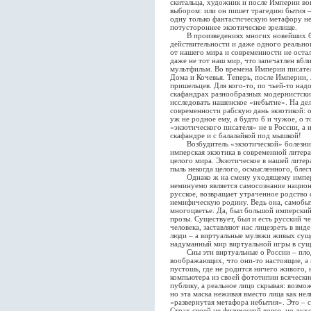
скитальца, художник и после Империи вов
выбором: или он пишет трагедию бытия –
одну только фантастическую метафору не
потустороннее экзотическое зрелище.
В произведениях многих новейших бел
действительности и даже одного реальног
от нашего мира и современности не остал
даже не тот наш мир, что запечатлен вбл
мультфильм. Во времена Империи писатель
Дома и Кочевья. Теперь, после Империи, 
пришельцев. Для кого-то, по чьей-то над
скафандрах разнообразных модернистски
исследовать нашенское «небытие». На де
современности рабскую дань экзотикой: о
уж не родное ему, а будто б и чужое, о т
«экзотического писателя» не в России, а
скафандре и с балалайкой под мышкой!
Возбудитель «экзотической» болезни –
имперская экзотика в современной литер
целого мира. Экзотическое в нашей литер
пыль некогда целого, осмысленного, бле
Однако ж на смену уходящему имперск
неминуемо является самосознание национа
русское, возвращает утраченное родство 
немифическую родину. Ведь она, самобыт
многоцветье. Да, был большой имперский 
прозы. Существует, был и есть русский ч
человека, заставляют нас лицезреть в вид
люди – а виртуальные муляжи живых сущес
надуманный мир виртуальной игры в сущ
Сны эти виртуальные о России – плоды
воображающих, что они-то настоящие, а 
пустошь, где не родится ничего живого,
компьютера из своей фототипии всячески
публику, а реальное лицо скрывая: возм
но эта маска неживая вместо лица как нел
«развернутая метафора небытия». Это – 
Страх своей не физической вовсе, но ду