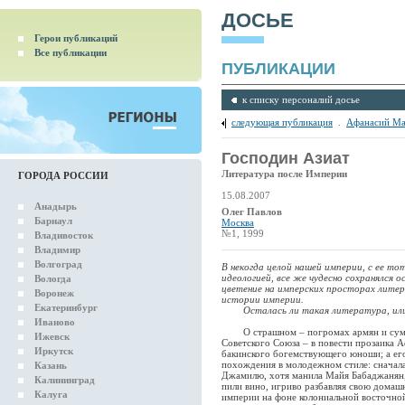
ДОСЬЕ
Герои публикаций
Все публикации
ПУБЛИКАЦИИ
к списку персоналий досье
следующая публикация
.
Афанасий М
Господин Азиат
Литература после Империи
ГОРОДА РОССИИ
15.08.2007
Анадырь
Олег Павлов
Барнаул
Москва
№1, 1999
Владивосток
Владимир
Волгоград
В некогда целой нашей империи, с ее т
идеологией, все же чудесно сохранялся
Вологда
цветение на имперских просторах литер
Воронеж
истории империи.
Екатеринбург
Осталась ли такая литература, или
Иваново
О страшном – погромах армян и сумгаи
Ижевск
Советского Союза – в повести прозаика 
Иркутск
бакинского богемствующего юноши; а ег
похождения в молодежном стиле: сначала
Казань
Джамилю, хотя манила Майя Бабаджанян,
Калининград
пили вино, игриво разбавляя свою дом
Калуга
империи на фоне колониальной восточной