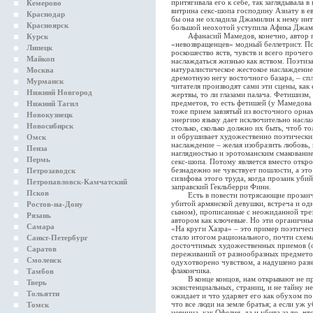
притягивала его к себе, так заглядывала в
Кемерово
витрина секс-шопа господину Азиату в ев
Краснодар
бы она не охладила Джамилин к нему инт
Красноярск
большой неохотой уступила Афика Джамил
Афанасий Мамедов, конечно, автор поэ
Курск
«невозвращенцев» модный беллетрист. По
Липецк
роскошество яств, чувств и всего прочего
Майкоп
наслаждаться жизнью как яством. Поэтиза
натуралистическое жестокое наслаждение,
Москва
дремотную негу восточного базара, – сп
Мурманск
читателя производят сами эти сцены, как 
Нижний Новгород
жертвы, то ли глазами палача. Фетишизм,
предметов, то есть фетишей (у Мамедова
Нижний Тагил
тоже прием завзятый из восточного орна
Новокузнецк
энергию языку дает исключительно насла
Новосибирск
столько, сколько должно их быть, чтоб то
и обрушивает художественно поэтически
Омск
наслаждение – желая изобразить любовь, 
Пенза
наглядностью и эротоманским смаковани
Пермь
секс-шопа. Потому является вместо откр
безнадежно не чувствует пошлости, а это
Петрозаводск
сизифова этого труда, когда прозаик убий
Петропавловск-Камчатский
заправский Гекльберри Финн.
Псков
Есть в повести потрясающие прозаичес
убитой армянской девушки, встреча и о
Ростов-на-Дону
сыном), прописанные с неожиданной тре
Рязань
автором как ключевые. Но эти органичны
Самара
«На круги Хазра» – это пример поэтическ
стало итогом рационального, почти схе
Санкт-Петербург
досточтимых художественных приемов (о
Саратов
переживаний от разнообразных предметов
Смоленск
одухотворено чувством, а надушено раз
флакончика.
Тамбов
В конце концов, нам открывают не при
Тверь
экзистенциальных, страниц, и не тайну н
Тольятти
ожидает и что ударяет его как обухом по
что все люди на земле братья; а если уж 
Томск
невинна, как Офелия, да и убита за то, ч