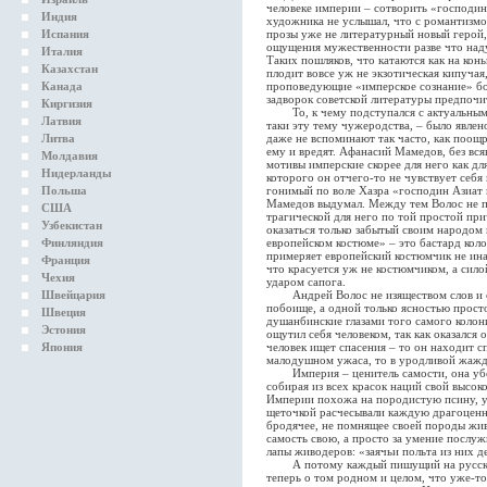
человеке империи – сотворить «господин
Индия
художника не услышал, что с романтизмо
Испания
прозы уже не литературный новый герой,
ощущения мужественности разве что наду
Италия
Таких пошляков, что катаются как на кон
Казахстан
плодит вовсе уж не экзотическая кипучая
Канада
проповедующие «имперское сознание» бое
задворок советской литературы предпочи
Киргизия
То, к чему подступался с актуальным 
Латвия
таки эту тему чужеродства, – было явлен
Литва
даже не вспоминают так часто, как поощ
ему и вредят. Афанасий Мамедов, без вся
Молдавия
мотивы имперские скорее для него как для
Нидерланды
которого он отчего-то не чувствует себя
Польша
гонимый по воле Хазра «господин Азиат 
Мамедов выдумал. Между тем Волос не пр
США
трагической для него по той простой при
Узбекистан
оказаться только забытый своим народом 
Финляндия
европейском костюме» – это бастард кол
примеряет европейский костюмчик не инач
Франция
что красуется уж не костюмчиком, а сило
Чехия
ударом сапога.
Швейцария
Андрей Волос не изяществом слов и об
побоище, а одной только ясностью просто
Швеция
душанбинские глазами того самого колони
Эстония
ощутил себя человеком, так как оказался 
Япония
человек ищет спасения – то он находит сп
малодушном ужаса, то в уродливой жажд
Империя – ценитель самости, она убере
собирая из всех красок наций свой высок
Империи похожа на породистую псину, ут
щеточкой расчесывали каждую драгоценн
бродячее, не помнящее своей породы жив
самость свою, а просто за умение послуж
лапы живодеров: «заячьи польта из них д
А потому каждый пишущий на русском 
теперь о том родном и целом, что уже-то