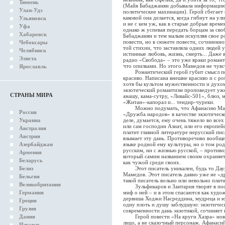
Тюмень
(Майя Бабаджанян добывала информацию
Улан-Удэ
политические махинации). Герой сбегает 
каковой она делается, когда гибнут на у
Ульяновск
и не с кем уж, как в старые добрые време
Уфа
однако ж успевая передать борцам за св
Хабаровск
Бабаджанян и тем малым искупляя свое р
повести, но в сюжете повести, сочиненно
Чебоксары
той стихии, что заставляла одних людей 
Челябинск
истинные любовь, жизнь, смерть... Даже
Элиста
радио «Свобода» – это уже враки романт
что опилками. Но этого Мамедов не чувс
Ярославль
Романтический герой губит смысл пове
красиво. Написана внешне красиво и с р
хотя бы культом мужественности и духо
экзотический романтизм проповедует уже
СТРАНЫ МИРА
анашу, кама-сутру, «Ливайс-501», блюз,
«Житан»-капорал и... тендир-чуреки.
Можно подумать, что Афанасию Мамедо
Россия
«Дружба народов» в качестве экзотическ
Украина
деле, думается, ему очень тяжело во всех
или сам господин Азиат, или его европей
Австралия
платит главной литературе нерусский пи
Австрия
взымает эту дань. Противоречиво вообще
Азербайджан
языке родной ему культуры, но о том род
русским, ни с жизнью русской, – противо
Армения
который самим названием своим охраняет
Беларусь
как чужой среди своих.
Белиз
Этот писатель уникален, будь то Даур
Мамедов. Этот писатель давно уже не «д
Бельгия
такой писатель вольно или невольно плат
Великобритания
Зульфикаров и Зантария творят в после
Германия
миф о ней – и в этом спасаются как худо
дервиша Ходжи Насреддина, мудреца и ю
Греция
одну плоть и душу заблудшую: экзотическ
Грузия
современности дань экзотикой, сочиняет 
Дания
Герой повести «На круги Хазра» нов дл
лицо, а не сказочный персонаж. Афанаси
Израиль