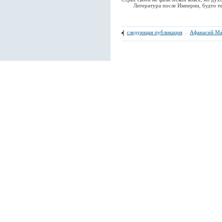
Литература после Империи, будто темн
следующая публикация
.
Афанасий М