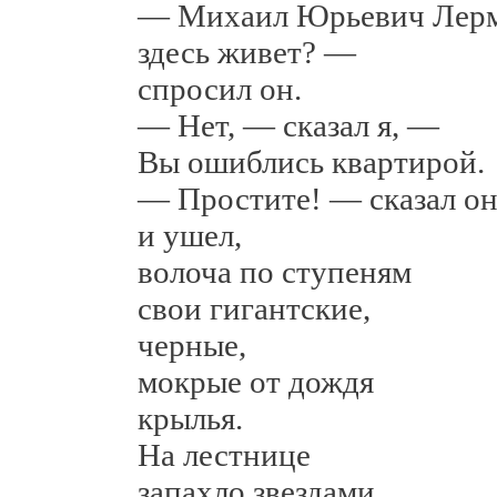
— Михаил Юрьевич Лерм
здесь живет? —
спросил он.
— Нет, — сказал я, —
Вы ошиблись квартирой.
— Простите! — сказал о
и ушел,
волоча по ступеням
свои гигантские,
черные,
мокрые от дождя
крылья.
На лестнице
запахло звездами.