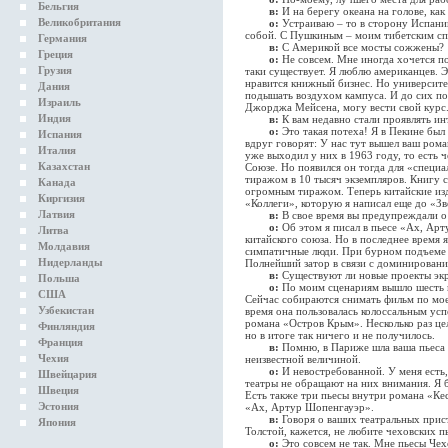
Бельгия
в:
И на берегу океана на голове, как
Великобритания
о:
Устраиваю – то в сторону Испании
собой. С Пушкиным – моим тибетским сп
Германия
в:
С Америкой все мосты сожжены?
Греция
о:
Не совсем. Мне иногда хочется по
Грузия
таки существует. Я люблю американцев. Э
нравится книжный бизнес. Но университе
Дания
подышать воздухом кампуса. И до сих п
Израиль
Джорджа Мейсена, могу вести свой курс
Индия
в:
К вам недавно стали проявлять ин
о:
Это такая потеха! Я в Пекине был
Испания
вдруг говорят: У нас тут вышел ваш рома
Италия
уже выходил у них в 1963 году, то есть ч
Казахстан
Союзе. Но появился он тогда для «специа
тиражом в 10 тысяч экземпляров. Книгу с
Канада
огромным тиражом. Теперь китайские изд
Киргизия
«Коллеги», которую я написал еще до «Зв
Латвия
в:
В свое время вы предупреждали о 
о:
Об этом я писал в пьесе «Ах, Арт
Литва
китайского союза. Но в последнее время
Молдавия
симпатичные люди. При бурном подъеме 
Нидерланды
Полнейший затор в связи с доминирован
в:
Существуют ли новые проекты экр
Польша
о:
По моим сценариям вышло шесть и
США
Сейчас собираются снимать фильм по мое
Узбекистан
время она пользовалась колоссальным ус
романа «Остров Крым». Несколько раз це
Финляндия
но в итоге так ничего и не получилось.
Франция
в:
Помню, в Париже шла ваша пьеса 
Чехия
неизвестной величиной.
о:
И невостребованной. У меня есть,
Швейцария
театры не обращают на них внимания. Я 
Швеция
Есть также три пьесы внутри романа «Кес
Эстония
«Ах, Артур Шопенгауэр».
в:
Говоря о ваших театральных прист
Япония
Толстой, кажется, не любите чеховских пь
о:
Это совсем не так. Мне пьесы Чех