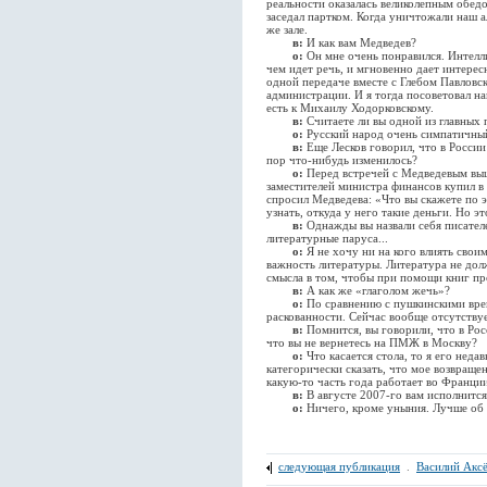
реальности оказалась великолепным обедо
заседал партком. Когда уничтожали наш а
же зале.
в:
И как вам Медведев?
о:
Он мне очень понравился. Интелли
чем идет речь, и мгновенно дает интересн
одной передаче вместе с Глебом Павловск
администрации. И я тогда посоветовал н
есть к Михаилу Ходорковскому.
в:
Считаете ли вы одной из главных
о:
Русский народ очень симпатичный
в:
Еще Лесков говорил, что в России
пор что-нибудь изменилось?
о:
Перед встречей с Медведевым выш
заместителей министра финансов купил в
спросил Медведева: «Что вы скажете по 
узнать, откуда у него такие деньги. Но э
в:
Однажды вы назвали себя писател
литературные паруса...
о:
Я не хочу ни на кого влиять сво
важность литературы. Литература не дол
смысла в том, чтобы при помощи книг пр
в:
А как же «глаголом жечь»?
о:
По сравнению с пушкинскими вре
раскованности. Сейчас вообще отсутствуе
в:
Помнится, вы говорили, что в Росс
что вы не вернетесь на ПМЖ в Москву?
о:
Что касается стола, то я его нед
категорически сказать, что мое возвраще
какую-то часть года работает во Франции
в:
В августе 2007-го вам исполнится
о:
Ничего, кроме уныния. Лучше об 
следующая публикация
.
Василий Акс