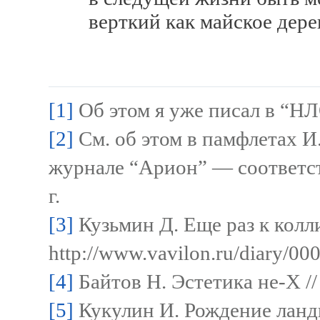
верткий как майское дерево
[1]
Об этом я уже писал в “НЛ
[2]
См. об этом в памфлетах И
журнале “Арион” — соответст
г.
[3]
Кузьмин Д. Еще раз к колли
http://www.vavilon.ru/diary/00
[4]
Байтов Н. Эстетика не-Х /
[5]
Кукулин И. Рождение ланд