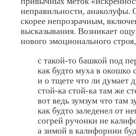
привычных меток «искренност
неправильности, анаколуфы. 
скорее непрозрачным, включ
высказывания. Возникает ощу
нового эмоционального строя,
с такой-то башкой под перв
как будто муха в окошко с
и о тщете что ли думает ду
стой-ка стой-ка там же сте
вот ведь зумзум что там зу
как будто заледенел от неп
согрей ручонки не калифо
а зимой в калифорнии будт