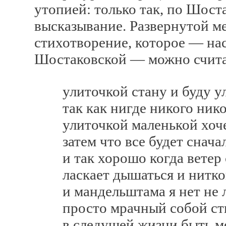
утопией: только так, по Шост
высказывание. Развернутой м
стихотворение, которое — на
Шостаковской — можно счит
улиточкой стану и буду ул
так как нигде никого никог
улиточкой маленькой хочет
затем что все будет сначал
и так хорошо когда ветер 
ласкает дышаться и нитков
и мандельштама я нет не л
просто мрачный собой стиш
в следущей жизни быть мож