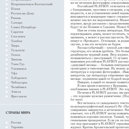
же не печатаем фотографии совокупляющ
Петропавловск-Камчатский
Российский PLAYBOY отличается от ам
Псков
с блондинками, тростями и сигарами, а 
модность, а на установление некой нормы
Ростов-на-Дону
вписывается в концепцию такого стильног
Рязань
момент она все же видоизменится. Может 
Самара
игровое, вроде рассказов с продолжениям
будут те же Пелевин и Сорокин. Может б
Санкт-Петербург
Нам не очень нужна литература. Нам 
Саратов
поразглядывать девиц, может почитать, че
Смоленск
заклинать, а может и рассказ прочесть. В
пишут в «Крокодил». Остальные, за редк
Тамбов
скучно, и мы это печатать не будем.
Тверь
Рассказ (обычный) – плохой для глянц
Тольятти
структуры, его нельзя дробить. Это боль
дизайнерски трудный жанр. Весь журнал 
Томск
познакомиться с иностранкой; 15 лучших сп
Тюмень
нынешнем российском PLAYBOY рассказ 
Улан-Удэ
«девушкой месяца» – большим пикториал
громоздкие и тяжеловесные. Их можно до
Ульяновск
литература и хорошие фотографии. «Выку
Уфа
анекдотов, где литература откровенно пр
Хабаровск
месяца» подменена какой-то бодрой модел
Наверно, в какой-то момент появится 
Чебоксары
В свое время я вычитал у Курицына, ч
Челябинск
опубликован именно в PLAYBOY. Это хо
Элиста
Печатая в PLAYBOY рассказ, мы просто
– это хорошее мужское развлечение. (По
Ярославль
for men).
Все началось со скандального текста Б
полупорнографический журнал!) Не «Пушк
совершенно завернутое и нечитаемое. Нев
СТРАНЫ МИРА
означает, что в PLAYBOY могли появлять
появляться хорошие писатели. Тонкий, ч
гениальным прецедентом. Если уж он пош
Россия
сих пор присылают в PLAYBOY серьезные
Украина
журнал. Критик Архангельский пропечат