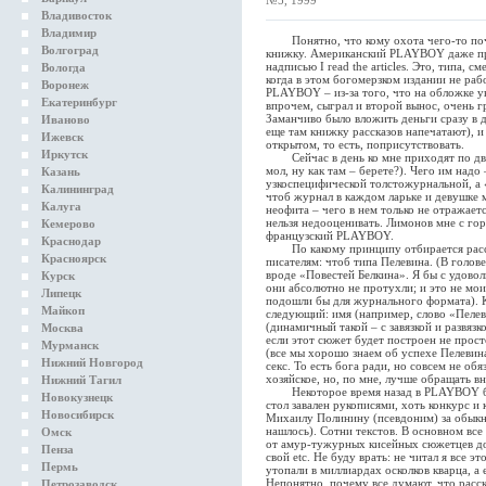
№5, 1999
Владивосток
Владимир
Понятно, что кому охота чего-то почи
Волгоград
книжку. Американский PLAYBOY даже пр
надписью I read the articles. Это, типа, с
Вологда
когда в этом богомерзком издании не рабо
Воронеж
PLAYBOY – из-за того, что на обложке у
Екатеринбург
впрочем, сыграл и второй вынос, очень 
Заманчиво было вложить деньги сразу в д
Иваново
еще там книжку рассказов напечатают), и
Ижевск
открытом, то есть, поприсутствовать.
Иркутск
Сейчас в день ко мне приходят по два-т
мол, ну как там – берете?). Чего им надо 
Казань
узкоспецифической толстожурнальной, а 
Калининград
чтоб журнал в каждом ларьке и девушке м
Калуга
неофита – чего в нем только не отражае
нельзя недооценивать. Лимонов мне с гор
Кемерово
французский PLAYBOY.
Краснодар
По какому принципу отбирается расска
Красноярск
писателям: чтоб типа Пелевина. (В голове
вроде «Повестей Белкина». Я бы с удово
Курск
они абсолютно не протухли; и это не мо
Липецк
подошли бы для журнального формата). 
Майкоп
следующий: имя (например, слово «Пелев
(динамичный такой – с завязкой и развязко
Москва
если этот сюжет будет построен не прост
Мурманск
(все мы хорошо знаем об успехе Пелевина, 
Нижний Новгород
секс. То есть бога ради, но совсем не об
хозяйское, но, по мне, лучше обращать в
Нижний Тагил
Некоторое время назад в PLAYBOY был 
Новокузнецк
стол завален рукописями, хоть конкурс и
Новосибирск
Михаилу Полинину (псевдоним) за обыкн
нашлось). Сотни текстов. В основном все
Омск
от амур-тужурных кисейных сюжетцев до 
Пенза
свой etc. Не буду врать: не читал я все э
Пермь
утопали в миллиардах осколков кварца, а 
Непонятно, почему все думают, что расс
Петрозаводск