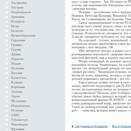
идут «одни старики». Зря. Не видел он 
Австралия
основу, как американские блондинки, ко
Австрия
«девушек месяца».
Азербайджан
Пелевин – достижение этого журнала. 
Новиков, Вячеслав Курицын, Владимир Ту
Армения
Клеха, ни Солженицына, ни Доценко. Они
Беларусь
Самое принципиальное отличие PLAYB
Белиз
рассказы здесь платят деньги, такие, на
культуры за то, что живы еще, это не гра
Бельгия
гонорар. И писатели не смущаются, что и
Великобритания
А мы не смущаемся требовать то, что нам 
Германия
На хорошей – точнее, нормальной, т.е
литературе можно зарабатывать такие же
Греция
интервью с поп-звездами. ОК.
Грузия
Мне интересно иногда: в каком состоя
Дания
разглядывания нереальной «девушки меся
классной фигурой, еще и поржет над вес
Израиль
Менее очевидный, но реально присут
Индия
рекламные полосы. Удивительно, но в руб
Испания
значит, что литературный дискурс по-пр
«новых русских». Черненькие буковки, из
Италия
ничем не хуже, например, молекул, соз
Казахстан
деталей новенького автомобиля – все это
Канада
Еще я иногда думаю, почему в свое вр
жанра, наиболее подходящего для PLAYBO
Киргизия
поэму, не одноактные пьесы, не романы т
Латвия
с продолжением? Похоже, дело в общем н
Литва
обычно лежит байка, анекдот, который т
коммуникативный формат PLAYBOY – это Я 
Молдавия
очень демократичный жанр, наиболее ле
Нидерланды
Такой же демократичный, как «девушка м
Польша
girl» – «девушка, которая живет рядом с 
США
Узбекистан
Финляндия
следующая публикация
.
Все публика
Франция