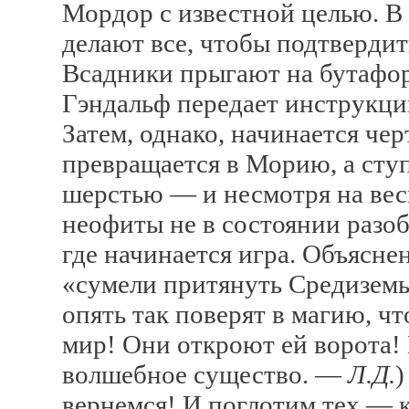
Мордор с известной целью. В
делают все, чтобы подтверди
Всадники прыгают на бутафор
Гэндальф передает инструкции
Затем, однако, начинается че
превращается в Морию, а сту
шерстью — и несмотря на вес
неофиты не в состоянии разоб
где начинается игра. Объяснен
«сумели притянуть Средиземь
опять так поверят в магию, чт
мир! Они откроют ей ворота! 
волшебное существо. —
Л.Д.
)
вернемся! И поглотим тех — к