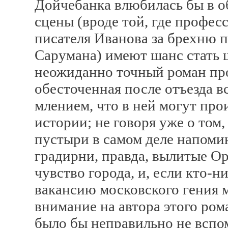
Дойчебанка влюбилась бы в об
сцены (вроде той, где профе
писателя Иванова за брехню п
Сарумана) имеют шанс стать
неожиданно точный роман про
обесточенная после отъезда в
млением, что в ней могут пр
истории; не говоря уже о том,
пустыри в самом деле напом
градирни, правда, вылитые О
чувство города, и, если кто-н
вакансию московского гения м
внимание на автора этого рома
было бы неправильно не вспом