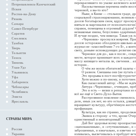
перекрасившего по указке железного жло
Петропавловск-Камчатский
Насильственная перемена имён восста
Псков
черновой, а вы-то кто?
Ныне, в Киеве — стольном граде, дрем
Ростов-на-Дону
социальной страхонаркомании, возникло 
Рязань
доселе богатырским сном, вдруг проснул
Самара
взяться за маргиналов от психопатологии?
справок, помещены в огромный дурдом! 
Санкт-Петербург
незнакомые имена, безусловно одарённых
Саратов
И лучше поздно, чем никогда. Такая уж п
Смоленск
«Черновик» проснулся вовремя. Приняв
доселе осторожно обходимую школьно-ак
Тамбов
журнал не «классмейтами 7-го Б», а кон
Тверь
свету, доныне исповедующих религию сво
Тольятти
Черновое для до-, как и после-, совд
месте, которое принимает всех и каждого
Томск
массу кипящего металла ли, свечения... 
Тюмень
истории...
Улан-Удэ
О чём же вопли обитателей палаты «
О разном. Смешаны они (не путать с
Ульяновск
Это прорывы в пост-постфутуристиче
Уфа
Хотя можно и по-иному, и поточнее
Хабаровск
Как сказал некий автор: «Мы не ждём 
Автура «Черновика», очевидно, пребы
Чебоксары
Это и есть — визии и репортажи из наш
Челябинск
всё же ещё и Свето-Духо-Бытия.
Элиста
Расстрелянное поколение сменилось «з
дело, иных уж нет, но кто остался, длящ
Ярославль
взращивает культуру, обречённую жесто
профанации.
Культура, как ни странно, продолжает
Экивок в сторону: а что, кроме Очерет
СТРАНЫ МИРА
единственный и неповторимый?
Дай Бог здоровья всему произрастающ
«напомаженным», и «отутюженным», и «
Россия
заброшенных, и изначально, и извечно ос
Украина
изливалась, высвечивалась и пребудет веч