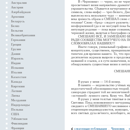
В «Черновике» — черно, но не чернуш
Австралия
просвечивает визия напряжённо-драматич
Австрия
украшательства. Сбывается начертанное в
Азербайджан
символа, слова-мифа) — чрез Белого, Дж
выплеснулось визуальное чудо — кинемат
Армения
века зримость образа и СМЕШАЛ слово 
Беларусь
технике! Слово «бред» следует разуметь
Белиз
неоформленной (да и не могущей пока б
интуиция родовая — пока выше сознания, 
Бельгия
черновой жизни, включая и биографию с
Великобритания
СМЕШАНО ВСЁ, И ЗАМЕШАНО БЫС
Германия
РАДИ СООБЩЕСТВА МОГУЧЕГО НА П
СЛОВООБРАЗАХ НАШИИХ!!!
Греция
Иначе говоря, уникальный графико-сло
Грузия
концептуален, существенен, принципиален
Дания
типичен для времени нашего. То, что про
десятилетии журнала вызрело и продолжае
Израиль
названий и ссылок, а в сути назначения,
Индия
обнаруживать сущностные визии и инту
Испания
СМЕШАНН
Италия
Казахстан
Канада
В руках у меня — 14-й номер.
В памяти — недовольство учёных муже
Киргизия
недостаточной обоснованностью теорий. 
Латвия
самородки страдают той же неизлечимой б
Литва
«истинней» лунного света. Кому что. Вы
В руках у меня толстые тяжёлые в сво
Молдавия
Светляки. Плод новоявленного мичуринц
Нидерланды
сведшего и СМЕШАВШЕГО неслиянное и н
Польша
отщепенцев-индивидуалистов, живущих, те
всех светлых духа вечного, всеобщего, 
США
Узбекистан
Финляндия
Франция
следующая публикация
.
Черновик
.