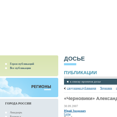
ДОСЬЕ
Герои публикаций
Все публикации
ПУБЛИКАЦИИ
к списку проектов досье
следующая публикация
.
Черновик
.
«Черновики» Алексан
ГОРОДА РОССИИ
30.09.2007
Юрий Зморович
Анадырь
Соты
Барнаул