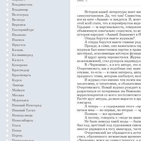
Вып. 3
Владивосток
Владимир
История нашей литературы знает множ
Волгоград
самоуничижения. Да, что там! Славистика
вся на ките «Акакия» и зиждется. И, ко
Вологда
этой всей стати, что в перевёрнутом вид
Воронеж
Гордыни — за маргинальность, отверженн
Екатеринбург
объявленную изначально социумом, из ко
история-пародия: «Акакий Акакиевич в Н
Иваново
Откуда берутся нынче журналы?
Ижевск
А откуда берутся нынче главные реда
Иркутск
Прежде, в совке, они назначались пар
журнала был наместником партии и прави
Казань
шестёрка), исполняющая жёсткую функц
Калининград
И вдруг центр переместился. Журнал, 
Калуга
волеизъявлений, стал рупором индивидуа
В «Черновике», и в его авторе, это пр
Кемерово
Очеретянского, как и подобных ему ныне
Краснодар
отклике, то-есть — в связи интереса, авт
Красноярск
праздного чтива, которым изобилует, во
И журнал стал именно тем полем взаим
Курск
писателями, и читателями, и обожателями
Липецк
Очеретянского. Новый журнал рождает кл
Майкоп
разрастаться от потерянных им Никоново
корреспондентов со всего постсоветского
Москва
Растёт круг автуры, должен вырасти и к
Мурманск
олигарха.
Нижний Новгород
А теперь — о содержании этого «приб
начала века — во-первых, во-вторых — к
Нижний Тагил
Помним — все кровавые!
Новокузнецк
А посему, говорить о «моде на авангар
Новосибирск
Не было никогда такой моды — были тр
был ход, крестный ход художников сквоз
Омск
многое рядящееся в тогу авангарда, часте
Пенза
Очеретянский же обращается к истокам
Пермь
стяга, оброненного легковесным времене
«Черновик» вовсе не символ чернухи, а 
Петрозаводск