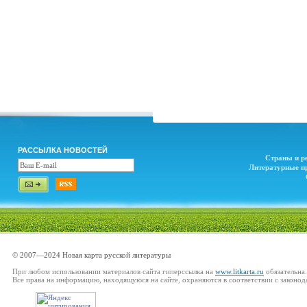
РАССЫЛКА НОВОСТЕЙ
Страны и р
Литературные п
© 2007—2024 Новая карта русской литературы
При любом использовании материалов сайта гиперссылка на
www.litkarta.ru
обязательна.
Все права на информацию, находящуюся на сайте, охраняются в соответствии с законод