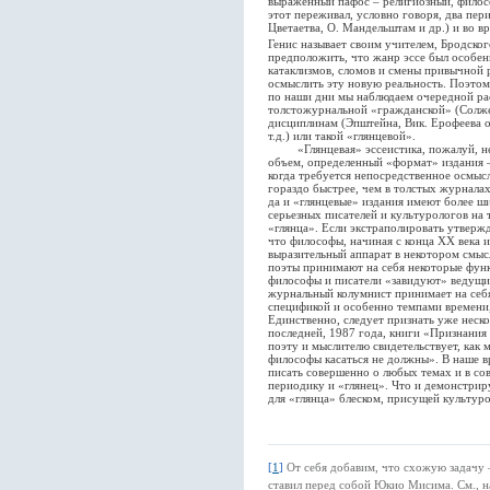
выраженный пафос – религиозный, филос
этот переживал, условно говоря, два пер
Цветаетва, О. Мандельштам и др.) и во в
Генис называет своим учителем, Бродско
предположить, что жанр эссе был особен
катаклизмов, сломов и смены привычной 
осмыслить эту новую реальность. Поэтому
по наши дни мы наблюдаем очередной рас
толстожурнальной «гражданской» (Солже
дисциплинам (Эпштейна, Вик. Ерофеева о
т.д.) или такой «глянцевой».
«Глянцевая» эссеистика, пожалуй, не
объем, определенный «формат» издания – 
когда требуется непосредственное осмыс
гораздо быстрее, чем в толстых журналах
да и «глянцевые» издания имеют более ш
серьезных писателей и культурологов на
«глянца». Если экстраполировать утверж
что философы, начиная с конца XX века и
выразительный аппарат в некотором смыс
поэты принимают на себя некоторые функ
философы и писатели «завидуют» ведущи
журнальный колумнист принимает на себя
спецификой и особенно темпами времени,
Единственно, следует признать уже неск
последней, 1987 года, книги «Признания
поэту и мыслителю свидетельствует, как м
философы касаться не должны». В наше в
писать совершенно о любых темах и в со
периодику и «глянец». Что и демонстриру
для «глянца» блеском, присущей культур
[
1
]
От себя добавим, что схожую задачу –
ставил перед собой Юкио Мисима. См., н