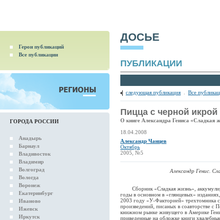
ДОСЬЕ
Герои публикаций
Все публикации
ПУБЛИКАЦИИ
следующая публикация
.
Все публика
Пицца с черной икрой
О книге Александра Гениса «Сладкая 
ГОРОДА РОССИИ
18.04.2008
Анадырь
Александр Чанцев
Барнаул
Октябрь
2005, №5
Владивосток
Владимир
Волгоград
Александр Генис. Сл
Вологда
Воронеж
Сборник «Сладкая жизнь», аккумулиру
Екатеринбург
годы в основном в «глянцевых» изданиях
2003 году «У-Факторией» трехтомника с
Иваново
произведений, писаных в соавторстве с 
Ижевск
книжном рынке живущего в Америке Гени
Иркутск
приведенные на обложке книги хвалебные