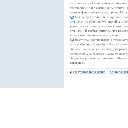
экстравагантный японский автор был озаб
творчестве, но и в жизни (кроме заняти
фотографии в тексте о культуризме Миси
[
2
]
Если в случае Кобрина сборник соста
журналах, то сборник Рубинштейна имеет,
вошедшие в его книгу эссе изначально 
журнале». В скобках заметим, что из уп
полностью сменившие редколлегию....
[
3
]
Некоторые другие имена, а также ост
статье Михаила Эпштейна «Эссе об эссе»
Эпштейн, возводя эссе к мифу, утверждае
литераторов, философов и даже ученых 
Хайдеггера, дневники Розанова и Марселя
авторским.
следующая публикация
.
Все публика