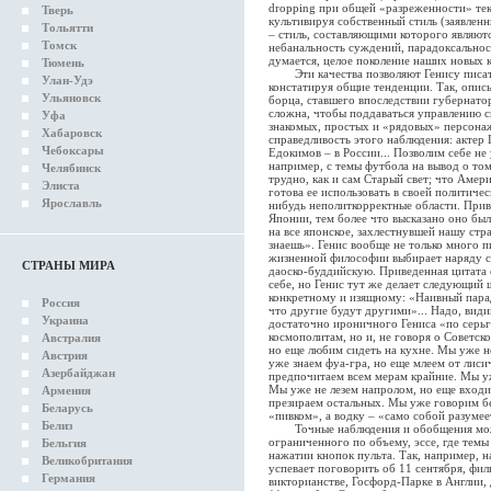
dropping при общей «разреженности» тек
Тверь
культивируя собственный стиль (заявлен
Тольятти
– стиль, составляющими которого являютс
Томск
небанальность суждений, парадоксальност
думается, целое поколение наших новых 
Тюмень
Эти качества позволяют Генису писать 
Улан-Удэ
констатируя общие тенденции. Так, опис
Ульяновск
борца, ставшего впоследствии губернато
сложна, чтобы поддаваться управлению с
Уфа
знакомых, простых и «рядовых» персона
Хабаровск
справедливость этого наблюдения: актер
Чебоксары
Едокимов – в России... Позволим себе не
например, с темы футбола на вывод о том
Челябинск
трудно, как и сам Старый свет; что Амер
Элиста
готова ее использовать в своей политичес
Ярославль
нибудь неполиткорректные области. Прив
Японии, тем более что высказано оно был
на все японское, захлестнувшей нашу стр
знаешь». Генис вообще не только много пи
жизненной философии выбирает наряду с
СТРАНЫ МИРА
даоско-буддийскую. Приведенная цитата 
себе, но Генис тут же делает следующий 
конкретному и изящному: «Наивный парадо
Россия
что другие будут другими»... Надо, види
Украина
достаточно ироничного Гениса «по серьг
космополитам, но и, не говоря о Советс
Австралия
но еще любим сидеть на кухне. Мы уже не
Австрия
уже знаем фуа-гра, но еще млеем от лис
Азербайджан
предпочитаем всем мерам крайние. Мы уж
Мы уже не лезем напролом, но еще входи
Армения
презираем остальных. Мы уже говорим без
Беларусь
«пивком», а водку – «само собой разумее
Белиз
Точные наблюдения и обобщения можно
ограниченного по объему, эссе, где темы
Бельгия
нажатии кнопок пульта. Так, например, н
Великобритания
успевает поговорить об 11 сентября, фил
Германия
викторианстве, Госфорд-Парке в Англии, д