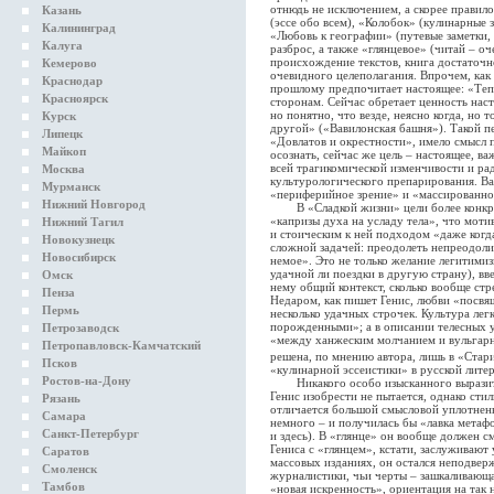
отнюдь не исключением, а скорее правил
Казань
(эссе обо всем), «Колобок» (кулинарные за
Калининград
«Любовь к географии» (путевые заметки,
Калуга
разброс, а также «глянцевое» (читай – о
происхождение текстов, книга достаточн
Кемерово
очевидного целеполагания. Впрочем, как и
Краснодар
прошлому предпочитает настоящее: «Тепе
Красноярск
сторонам. Сейчас обретает ценность наст
но понятно, что везде, неясно когда, но 
Курск
другой» («Вавилонская башня»). Такой пе
Липецк
«Довлатов и окрестности», имело смысл 
Майкоп
осознать, сейчас же цель – настоящее, ва
всей трагикомической изменчивости и р
Москва
культурологического препарирования. Ва
Мурманск
«периферийное зрение» и «массированное
Нижний Новгород
В «Сладкой жизни» цели более конкретн
«капризы духа на усладу тела», что мот
Нижний Тагил
и стоическим к ней подходом «даже когда
Новокузнецк
сложной задачей: преодолеть непреодоли
Новосибирск
немое». Это не только желание легитими
удачной ли поездки в другую страну), в
Омск
нему общий контекст, сколько вообще ст
Пенза
Недаром, как пишет Генис, любви «посвя
Пермь
несколько удачных строчек. Культура легк
порожденными»; а в описании телесных у
Петрозаводск
«между ханжеским молчанием и вульгарн
Петропавловск-Камчатский
решена, по мнению автора, лишь в «Стар
Псков
«кулинарной эссеистики» в русской литера
Ростов-на-Дону
Никакого особо изысканного выразите
Генис изобрести не пытается, однако сти
Рязань
отличается большой смысловой уплотненн
Самара
немного – и получилась бы «лавка метафо
Санкт-Петербург
и здесь). В «глянце» он вообще должен 
Гениса с «глянцем», кстати, заслуживают
Саратов
массовых изданиях, он остался неподверж
Смоленск
журналистики, чьи черты – зашкаливающа
Тамбов
«новая искренность», ориентация на так