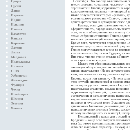
11 сентября. Это вообще отличительная ч
Греция
плести аллюзии, соединять «высокое» и «
Грузия
терпимости и (полит)корректности в хорош
Дания
культурология), тематике – кулинарной и
итоге получается некоторый «фьюжн», фэ
Израиль
голливудского ресторана «Спаго», описа
Индия
аристократическое и демократическое одн
Испания
Правда, есть одно маленькое «но»: выш
афористичность, парадоксальность текст
Италия
эссе, но при объединении эссе в книгу (о
Казахстан
томах собрания сочинений Гениса) одно
Канада
несколько угнетающий эффект: прием, как
Кроме того, чувствуется определенное «
Киргизия
целевыми аудиториями читателей: рядово
Латвия
Гениса могут показаться в чем-то неясны
Литва
кто читал книги Барта или Судзуки, их п
Впрочем, упреки эти не столько к Генису,
Молдавия
эссе в целом – во втором.
Нидерланды
Между тем сборник журнальных эссе А
Польша
знаменует общую тенденцию подобных из
фикшн издательстве «Новое литературное
США
книг, составленных из журнальных публи
Узбекистан
Европе: проза нон-фикшн», «Погоня за 
Финляндия
тело-случай: кинематограф и поиски смы
Франция
по истории русского интернета» Сергея Ку
издательская стратегия, сколько интенция
Чехия
журнальных публикаций, стремившихся в
Швейцария
эстетические и идеологические ценности,
Швеция
вырисовывающийся из этих заметок конту
номерам и журналам) текст. В данном слу
Эстония
финансовых (основной денежный доход пи
Япония
психологических мотивов (тексты, зачаст
почему не объединить их в книгу), инте
Непривычный в целом для русской лит
Бродский – жанр эссе выкристаллизовалс
века (до этого времени назвать произвед
либо его жанровый характер – мемуары, 