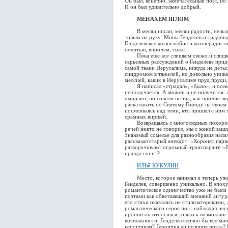
Он был, конечно, замечательный поэт, но
И он был удивительно добрый.
МЕНАХЕМ ЯГЛОМ
В месяц нисан, месяц радости, нельзя 
только на руку: Миша Генделев и траурны
Генделевское жизнелюбие и жизнерадостн
смертью, впрочем, тоже.
Пока еще все слишком свежо и слишком
серьезных рассуждений о Генделеве прид
самой ткани Иерусалима, никуда не детьс
синдромом в тяжелой, но довольно уника
мессией, каких в Иерусалиме пруд пруди,
Я написал «страдал», «было», и осекся
не получается. А может, и не получится: 
умирают, но совсем не так, как прочие л
раскатывать по Святому Городу на своем
посмеиваясь над теми, кто пришел с ним
срамных виршей.
Возвращаясь с многолюдных похорон, н
речей никто не говорил, мы с женой заш
Знакомый сомелье для разнообразия нали
рассказал старый анекдот: «Хоронят нарко
разворачивают огромный транспарант: «В
правда гонит?
ИЛЬЯ КУКУЛИН
Место, которое занимал и теперь уже н
Генделев, совершенно уникально. В эпоху,
романтическое одиночество уже не были 
поэтами как обветшавший внешний антура
его стихи оказались не стилизаторскими,
романтического героя поэт наблюдал неск
иронии он относился только к возможнос
возможности. Генделев словно бы вел мно
героичным? Героична ли позиция поэта? 