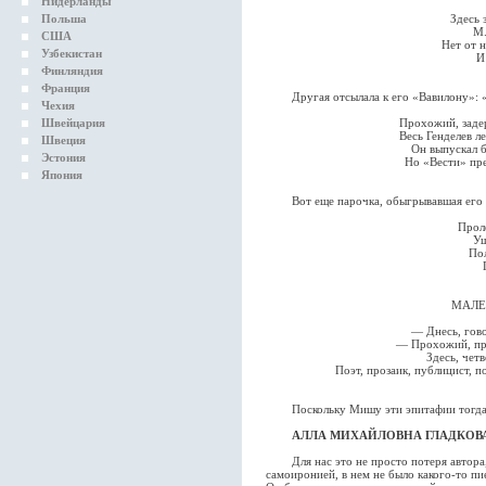
Нидерланды
Польша
Здесь 
М.
США
Нет от 
Узбекистан
И
Финляндия
Франция
Другая отсылала к его «Вавилону»: «Я 
Чехия
Швейцария
Прохожий, задер
Весь Генделев л
Швеция
Он выпускал б
Эстония
Но «Вести» пре
Япония
Вот еще парочка, обыгрывавшая его л
Проле
Уш
Пол
МАЛЕ
— Днесь, гово
— Прохожий, про
Здесь, четв
Поэт, прозаик, публицист, п
Поскольку Мишу эти эпитафии тогда пор
АЛЛА МИХАЙЛОВНА ГЛАДКОВА , г
Для нас это не просто потеря автора, 
самоиронией, в нем не было какого-то пие