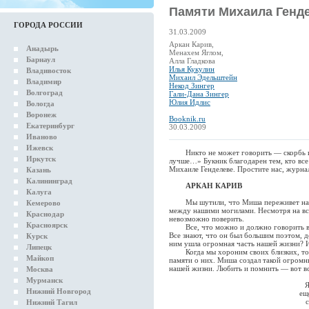
Памяти Михаила Генд
ГОРОДА РОССИИ
31.03.2009
Аркан Карив,
Анадырь
Менахем Яглом,
Барнаул
Алла Гладкова
Илья Кукулин
Владивосток
Михаил Эдельштейн
Владимир
Некод Зингер
Волгоград
Гали-Дана Зингер
Юлия Идлис
Вологда
Воронеж
Booknik.ru
Екатеринбург
30.03.2009
Иваново
Ижевск
Никто не может говорить — скорбь и н
Иркутск
лучше…» Букник благодарен тем, кто все 
Михаиле Генделеве. Простите нас, журна
Казань
Калининград
АРКАН КАРИВ
Калуга
Мы шутили, что Миша переживет нас вс
Кемерово
между нашими могилами. Несмотря на все
Краснодар
невозможно поверить.
Красноярск
Все, что можно и должно говорить в т
Все знают, что он был большим поэтом, де
Курск
ним ушла огромная часть нашей жизни? И
Липецк
Когда мы хороним своих близких, то у
Майкоп
памяти о них. Миша создал такой огромн
нашей жизни. Любить и помнить — вот вс
Москва
Мурманск
Я
Нижний Новгород
ещ
Нижний Тагил