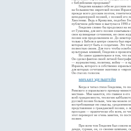
с библейскими пророками?
Генделев называл себя не русским поэ
на большинство ивритской поэзии Израиля
прежде всего русским поэтом, генетическ
неподцензурной поэзией, с поэзией его 
Хвостенко. Ведь и Кривулин, подобно Ге
публичном действии и выступал в 1990-е
Генделев словно бы продолжил на ново
от Гумилева, для него поэзия охватывала 
свои кулинарные сочинения, ни свою жур
поэзии или продолжением ее. До некотор
только у Бабеля в центре сюжета был евре
которые могут быть и солдатами. Это то
полностью своим. Для того чтобы освобо
культурных влияний, Генделев и провозгл
Но самое удивительное в том, что изра
Он сделал фактом своей личной биограф
— журналистику, политику, войну — и пр
Израиль, которого в собственно израильс
для которых сочетание экзотики и «европ
Он стал их голосом.
МИХАИЛ ЭДЕЛЬШТЕЙН
Когда я читал стихи Генделева, то пос
Римского и израильского премьер-министр
местная». Мне кажется, это главное в ег
всей грандиозности, теологию каббалисто
русской поэзии больше, чем мы можем сей
востребованные ею смыслы, средиземном
представление о гражданской поэзии, о л
просодии — практически обо всем, из чег
этот переворот не очень заметен, то пост
полнее.
При всем том Генделев был совсем не 
денди, гурман, он, со своими шляпами, с