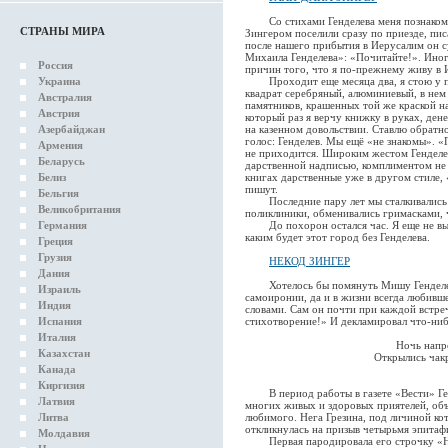
Со стихами Генделева меня познакомил
СТРАНЫ МИРА
Зингером поселили сразу по приезде, пи
после нашего прибытия в Иерусалим он 
Михаила Генделева»: «Почитайте!». Иног
Россия
причин того, что я по-прежнему живу в 
Украина
Проходит еще месяца два, я стою у по
квадрат серебряный, алюминиевый, в нем
Австралия
памятников, крашенных той же краской н
Австрия
который раз я верчу книжку в руках, ден
Азербайджан
на казенном довольствии. Ставлю обратн
голос: Генделев. Мы ещё «не знакомы». 
Армения
не приходится. Широким жестом Генделев
Беларусь
дарственной надписью, комплиментом не 
Белиз
книгах дарственные уже в другом стиле, 
пишут.
Бельгия
Последние пару лет мы сталкивались г
Великобритания
поликлиники, обменивались гримасками, 
Германия
До похорон остался час. Я еще не выхо
каким будет этот город без Генделева.
Греция
Грузия
НЕКОД ЗИНГЕР
Дания
Хотелось бы помянуть Мишу Генделева,
Израиль
самоиронии, да и в жизни всегда любивш
Индия
словами. Сам он почти при каждой встре
Испания
стихотворение!» И декламировал что-нибу
Италия
Ночь напр
Казахстан
Открылись чакр
Канада
Киргизия
В период работы в газете «Вести» Ген
Латвия
многих живых и здоровых приятелей, объ
Литва
любимого. Нега Грезина, под личиной к
откликнулась на призыв четырьмя эпитаф
Молдавия
Первая пародировала его строчку «Нет