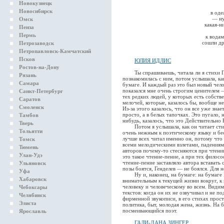
Новокузнецк
Новосибирск
в од
— ну
Омск
какая-н
Пенза
Пермь
к водам
сошли др
Петрозаводск
Петропавловск-Камчатский
Псков
ЮЛИЯ ИДЛИС
Ростов-на-Дону
Ты спрашиваешь, читала ли я стихи Генд
Рязань
познакомилась с ним, потом услышала, как
Самара
бумаге. И каждый раз это был новый чело
показался мне очень строгим ценителем 
Санкт-Петербург
тех редких людей, у которых есть собств
Саратов
мелочей, которые, казалось бы, вообще н
Смоленск
Из-за этого казалось, что он все уже знае
просто, а в белых тапочках. Это пугало, 
Тамбов
нибудь, казалось, что это Действительно
Тверь
Потом я услышала, как он читает стихи
Тольятти
очень нежным к поэтическому языку и бе
лучше всех читал именно он, потому что 
Томск
всеми мелодическими взлетами, падениям
Тюмень
авторов почему-то стесняются при чтени
Улан-Удэ
это такое чтение-пение, а при тех филосо
чтение-пение заставляло автора вставать 
Ульяновск
позы боятся, Генделев — не боялся. Для 
Уфа
Ну и, наконец, на бумаге: на бумаге Г
Хабаровск
внимательным к текущей жизни вокруг, к
человеку и человеческому во всем. Види
Чебоксары
текстов: когда он их не озвучивал и не 
Челябинск
фирменной звукописи, в его стихах прост
Элиста
политика, быт, молодая жена, жизнь. На 
посмеивающийся поэт.
Ярославль
ГАЛИ-ДАНА ЗИНГЕР