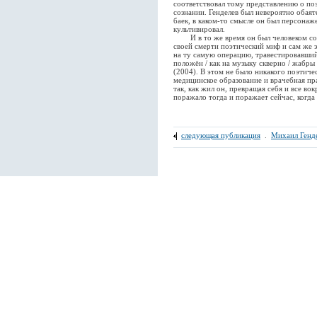
соответствовал тому представлению о по
сознании. Генделев был невероятно обаят
баек, в каком-то смысле он был персонаж
культивировал.
И в то же время он был человеком сов
своей смерти поэтический миф и сам же 
на ту самую операцию, травестировавший.
положён / как на музыку скверно / жабры 
(2004). В этом не было никакого поэтиче
медицинское образование и врачебная пра
так, как жил он, превращая себя и все во
поражало тогда и поражает сейчас, когда 
следующая публикация
.
Михаил Генд