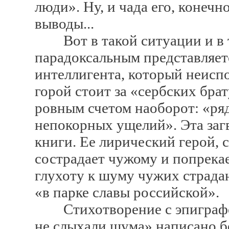
люди». Ну, и чада его, конечн
выводы...
Вот в такой ситуации и в т
парадоксальным представляет
интеллигента, который неиспо
горой стоит за «сербских брат
ровным счетом наоборот: «ряд
непокорных ущелий». Эта загв
книги. Ее лирический герой, 
сострадает чужому и попрекае
глухоту к шуму чужих страдан
«в парке славы российской».
Стихотворение с эпиграфом
не слыхали шума» написано бе