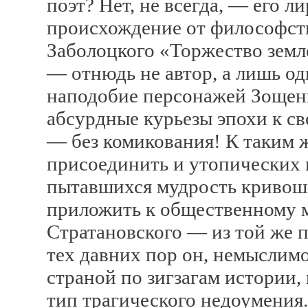
поэт? Нет, не всегда, — его л
происхождение от философст
Заболоцкого «Торжество земле
— отнюдь не автор, а лишь од
наподобие персонажей Зощен
абсурдные курьезы эпохи к с
— без комикования! К таким
присоединить и утопических 
пытавшихся мудрость криво
приложить к общественному 
Стратановского — из той же п
тех давних пор он, немыслим
страной по зигзагам истории,
тип трагического недоумения