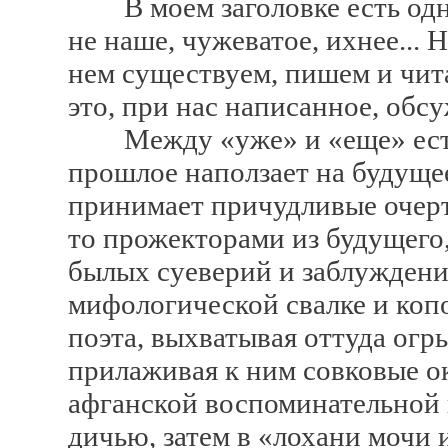
В моем заголовке есть одна
не наше, чужеватое, ихнее... 
нем существуем, пишем и чита
это, при нас написанное, обсу
Между «уже» и «еще» есть 
прошлое наползает на будущее
принимает причудливые очерт
то прожекторами из будущего
былых суеверий и заблуждени
мифологической свалке и коп
поэта, выхватывая оттуда ог
прилаживая к ним совковые о
афганской воспоминательной 
дичью, затем в «лохани мочи 