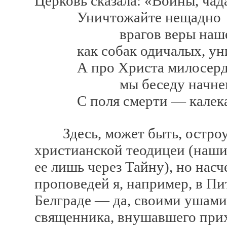
Церковь сказала: «Воины, чад
Уничтожайте нещадно
врагов веры наше
как собак одичалых, уни
А про Христа милосерд
мы беседу начнем, ка
С поля смерти — калека
Здесь, может быть, остроум
христианской теодицеи (наш
ее лишь через Тайну), но нас
проповедей я, например, в Пит
Белграде — да, своими ушами
священника, внушавшего при