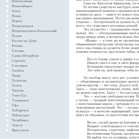
Новокузнецк
Сама же Анастасия Афанасьева, по мо
Новосибирск
Ее поэзия существует как будто помим
перенасыщенной памятью о прошлом культ
Омск
условность здесь — какого-то нового поря
Пенза
как прямое высказывание. Почти как комм
Пермь
стороны — без претензий на цельность, б
всего, что существует россыпью деталей.
Петрозаводск
Это поэзия без — традиционно понятых
Петропавловск-Камчатский
целом). Это — обескураживающее иной ра
Псков
зазора между ними, в котором можно бы
«Жизнь» — к тому же не организованн
Ростов-на-Дону
обыкновению настроены читательские ожи
Рязань
этого она отнюдь не делается более поня
Самара
иллюзии понятности, проступает тайна, ж
Санкт-Петербург
Кто-то близко совсем и дышит в ух
Саратов
Намело снега и снег в свете фонар
Смоленск
Ботинками переступает трещит не
Это тебя он, мой мальчик, тебя он
Тамбов
Тверь
Тут вообще много чего нет: успокоит
Тольятти
— объясняющих и организующих происход
совсем коротко — нет опор. Дорога этой
Томск
Здесь — одни экзистенциалы: жизнь, любо
Тюмень
их можно ощутить. Здесь — без рассужд
Улан-Удэ
Это — жестоко-свободная поэзия. Писа
а читать — трудный экзистенциальный оп
Ульяновск
с непостижимым миром, с которым его сое
Уфа
чувственных впечатлений. Это — поэзия г
Хабаровск
культура — в качестве защищающей, гре
вовсе не сброшена, ее присутствие все вр
Чебоксары
Челябинск
Вести с полей принесли бытовые а
Элиста
Вещают: освободишься от генотип
Историотипа, социотипа, мифотипа
Ярославль
Бесчеловечным будешь, прозрачным
На выбор что-то оставишь, допусти