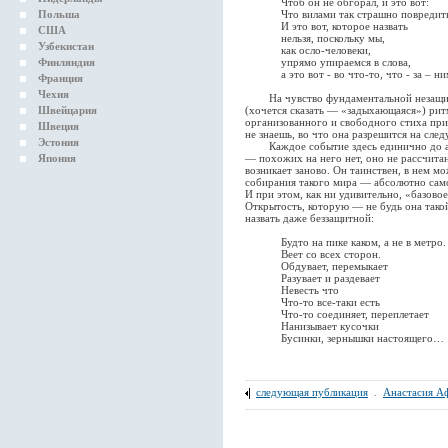
Чтоб он не обгорал, и это вот:
Польша
Что вилами так страшно повредит
И это вот, которое назвать
США
нельзя, поскольку мы,
Узбекистан
как осло-человеки,
Финляндия
упрямо упираемся в слова,
а это вот - во что-то, что - за – ни
Франция
Чехия
На чувство фундаментальной незащищен
Швейцария
(хочется сказать — «задыхающаяся») рит
организованного и свободного стиха при
Швеция
не знаешь, во что она разрешится на сле
Эстония
Каждое событие здесь единично до ар
Япония
— похожих на него нет, оно не рассчитан
возникает заново. Он таинствен, в нем мо
собирания такого мира — абсолютно самос
И при этом, как ни удивительно, «базово
Открытость, которую — не будь она так
назвать даже беззащитной:
Будто на пике каком, а не в метро.
Веет со всех сторон.
Обдувает, перемыкает
Разувает и раздевает
Невесть что
Что-то все-таки есть
Что-то соединяет, переплетает
Нанизывает кусочки
Бусинки, зернышки настоящего…
следующая публикация
.
Анастасия А