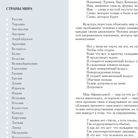
Например: Еремея, Барт, Кеннеди, 
Имя, лишенное смысла, формы, зна
СТРАНЫ МИРА
Имя — слово в пустой пустоте пус
Слово, которое только и было в на
Слово, которое будет
Россия
Украина
Культура перестала объяснять мир и в 
само пребывание человека в мире оказыв
Австралия
каждым своим движением. Человек захвач
Австрия
том напряженном изумлении, которое пр
Азербайджан
неминуемым.
Армения
Нет у меня ни черта, ни зги, ни окур
Беларусь
Чтобы тебе отдать
Белиз
Разве что вот: в щепотку складывае
И продолжает ждать
Бельгия
И стекается невероятный воздух о
Великобритания
В сложенные клювом пальцы
Германия
И пьет невероятный воздух
Новорожденная птица
Греция
И отдают невозможный воздух
Грузия
Обычные пальцы
Дания
Только дотронься до меня
Дотронься
Израиль
Индия
Мир Афанасьевой — мир почти до Адама
Испания
эпоха закончилась, исчерпала свой — м
свои прежние связи и нащупывают их зан
Италия
обломков прежнего смыслового материал
Казахстан
только непосредственные ощущения, но о
Канада
они выведут к тому, что за ощущениями, 
Киргизия
У вишни нет ствола, а есть плоды,
Латвия
Так подразумевается обычно.
Литва
А как же это вот: что пальцами те
Так умопомрачительно шершаво,
Молдавия
И это вот: что положить на нос,
Нидерланды