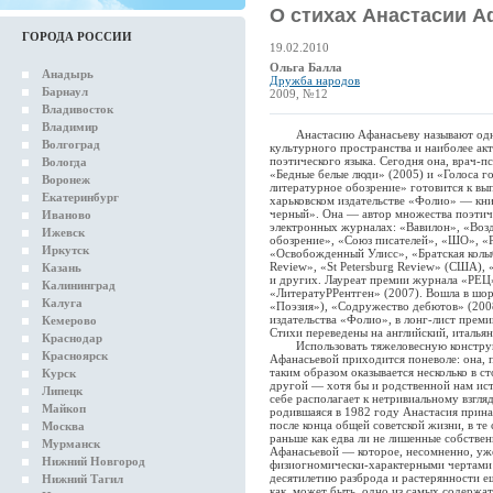
О стихах Анастасии 
ГОРОДА РОССИИ
19.02.2010
Ольга Балла
Анадырь
Дружба народов
Барнаул
2009, №12
Владивосток
Владимир
Анастасию Афанасьеву называют одним
Волгоград
культурного пространства и наиболее ак
поэтического языка. Сегодня она, врач-п
Вологда
«Бедные белые люди» (2005) и «Голоса го
Воронеж
литературное обозрение» готовится к вып
Екатеринбург
харьковском издательстве «Фолио» — кни
черный». Она — автор множества поэтич
Иваново
электронных журналах: «Вавилон», «Воз
Ижевск
обозрение», «Союз писателей», «ШО», «Р
Иркутск
«Освобожденный Улисс», «Братская колыб
Review», «St Petersburg Review» (США), «e
Казань
и других. Лауреат премии журнала «РЕЦ»
Калининград
«ЛитератуРРентген» (2007). Вошла в шо
Калуга
«Поэзия»), «Содружество дебютов» (200
издательства «Фолио», в лонг-лист прем
Кемерово
Стихи переведены на английский, итальян
Краснодар
Использовать тяжеловесную конструкц
Красноярск
Афанасьевой приходится поневоле: она, п
таким образом оказывается несколько в ст
Курск
другой — хотя бы и родственной нам ис
Липецк
себе располагает к нетривиальному взгля
Майкоп
родившаяся в 1982 году Анастасия прин
после конца общей советской жизни, в т
Москва
раньше как едва ли не лишенные собстве
Мурманск
Афанасьевой — которое, несомненно, уже
Нижний Новгород
физиогномически-характерными чертами —
десятилетию разброда и растерянности 
Нижний Тагил
как, может быть, одно из самых содержа