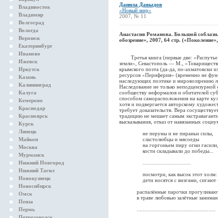
Данила Давыдов
Владивосток
«Новый мир»
Владимир
2007, № 11
Волгоград
Вологда
Анастасия Романова. Большой соблазн
Воронеж
обозрение», 2007, 64 стр. («Поколение»,
Екатеринбург
Иваново
Третья книга (первые две: «Распутье. 
Ижевск
земли», Севастополь — М., «Товарищест
Иркутск
крымского поэта (да-да, по-ахматовски и
ресурсов «Периферия» (временно не фун
Казань
наследующих поэтике и мировоззрению ле
Калининград
Наследование не только неподцензурной с
Калуга
сообществу неформалов и обитателей суб
способом саморасположения на карте кул
Кемерово
хотя и подвергается авторскому художес
Краснодар
требует доказательств. Вера сосуществуе
Красноярск
традицию не мешает самым экстравагантн
высказывания, отказ от навязанных соци
Курск
Липецк
не перуны и не пираньи силы,
Майкоп
сластолюбцы и мясоеды
на горгоньем пиру огни гасили
Москва
кости складывали до победы...
Мурманск
Нижний Новгород
.................................
Нижний Тагил
посмотри, как высок этот холм:
Новокузнецк
дети носятся с визгами, сигают з
Новосибирск
распалённые парочки прогуливаютс
Омск
в траве любовью залётные занимаю
Пенза
Пермь
......................................................
Петрозаводск