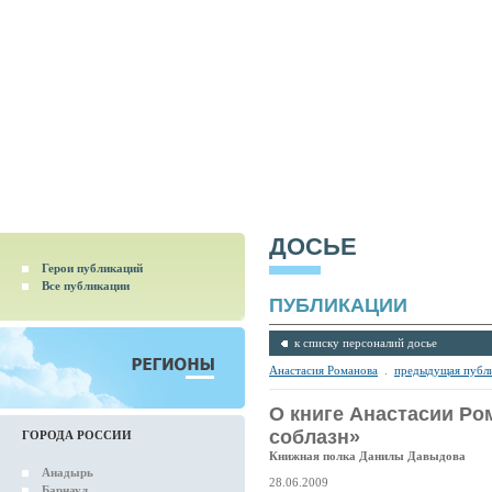
ДОСЬЕ
Герои публикаций
Все публикации
ПУБЛИКАЦИИ
к списку персоналий досье
Анастасия Романова
.
предыдущая публ
О книге Анастасии Р
соблазн»
ГОРОДА РОССИИ
Книжная полка Данилы Давыдова
Анадырь
28.06.2009
Барнаул