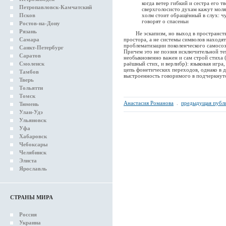
когда ветер гибкий и сестра его тв
Петропавловск-Камчатский
сверхголосисто духам кажут моляще
Псков
холм стоит обращённый в слух: чуж
говорят о спасеньи
Ростов-на-Дону
Рязань
Не эскапизм, но выход в пространство
Самара
простора, а не системы символов находя
проблематизации поколенческого самосоз
Санкт-Петербург
Причем это не поэзия исключительной те
Саратов
необыкновенно важен и сам строй стиха (
Смоленск
раёшный стих, и верлибр): языковая игр
цепь фонетических переходов, однако в 
Тамбов
выстроенность говоримого в подчеркнут
Тверь
Тольятти
Томск
Анастасия Романова
.
предыдущая публ
Тюмень
Улан-Удэ
Ульяновск
Уфа
Хабаровск
Чебоксары
Челябинск
Элиста
Ярославль
СТРАНЫ МИРА
Россия
Украина