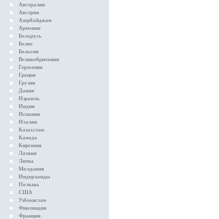
Австралия
Австрия
Азербайджан
Армения
Беларусь
Белиз
Бельгия
Великобритания
Германия
Греция
Грузия
Дания
Израиль
Индия
Испания
Италия
Казахстан
Канада
Киргизия
Латвия
Литва
Молдавия
Нидерланды
Польша
США
Узбекистан
Финляндия
Франция